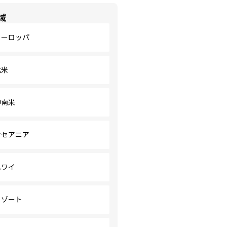
域
ヨーロッパ
北米
中南米
オセアニア
ハワイ
リゾート