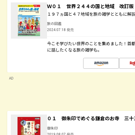
Ｗ０１ 世界２４４の国と地域 改訂版
１９７ヵ国と４７地域を旅の雑学とともに解
旅の図鑑
2024.07.18 発売
今こそ学びたい世界のことを集めました！首
に話したくなる旅の雑学も。
AD
０１ 御朱印でめぐる鎌倉のお寺 三十
御朱印
2019.08.07 発売