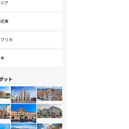
アジア
中近東
アフリカ
日本
ポット