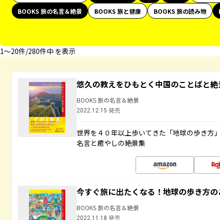
BOOKS 旅の名言＆絶景
BOOKS 旅と健康
BOOKS 旅の読み物
1〜20件/280件中 を表示
悠久の教えをひもとく中国のことばと絶
BOOKS 旅の名言＆絶景
2022.12.15 発売
世界を４０年以上歩いてきた「地球の歩き方
名言と癒やしの絶景集
今すぐ旅に出たくなる！地球の歩き方の
BOOKS 旅の名言＆絶景
2022.11.18 発売