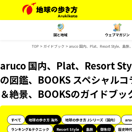
国と地域
ウェブマガジン
TOP
ガイドブック
aruco 国内、Plat、Resort St
aruco 国内、Plat、Resort
の図鑑、BOOKS スペシャルコ
＆絶景、BOOKSのガイドブッ
すべて
地球の歩き方 海外
地球の歩き方 Jシリーズ（国内）
aru
ランキング&テクニック
Resort Style
島旅
御朱印
歴史時