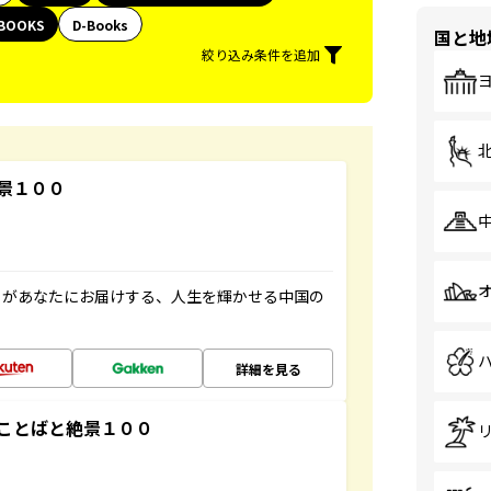
BOOKS
D-Books
国と地
絞り込み条件を追加
景１００
」があなたにお届けする、人生を輝かせる中国の
詳細を見る
ことばと絶景１００