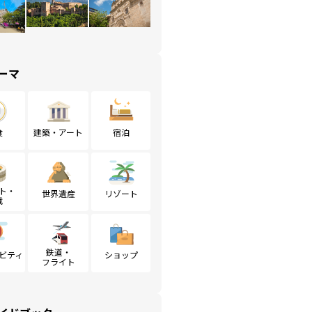
ーマ
食
建築・アート
宿泊
ト・
世界遺産
リゾート
戦
鉄道・
ビティ
ショップ
フライト