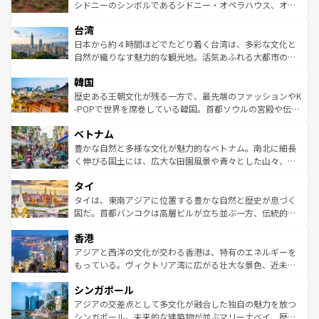
しみながら、その多様性と豊かな歴史を感じることができ
おすすめ。エメラルドグリーンに輝く海をはじめ、豊かな
シドニーのシンボルであるシドニー・オペラハウス、オー
るだろう。車でのロードトリップや列車の旅も、アメリカ
文化や歴史が息づいている。「アロハスピリット」と呼ば
ストラリア東海岸北部に広がる大サンゴ礁地帯グレートバ
ならではの贅沢な旅のスタイルだ。 なお、新着のアメリカ
台湾
れるおもてなしの心で訪れる人々を迎えてくれるハワイの
リアリーフや大陸中央部にそびえるウルル（エアーズロッ
情報は
コンテンツ一覧
を参照してほしい。
人々、おいしいローカルフードやハワイアンミュージッ
ク）、タスマニアの美しい原生林やケアンズの熱帯雨林な
日本から約４時間ほどでたどり着く台湾は、多彩な文化と
ク、伝統的なフラダンスなど、すべてがハワイの魅力を彩
ど、見どころがたくさん。また、カフェやワイン、オージ
自然が織りなす魅力的な観光地。活気あふれる大都市の台
っている。訪れるたびに新しい発見と感動が待っているハ
ービーフなどの食文化も豊かで、美味しいものであふれて
北やノスタルジックな町並みが人気な九份（ジォウフェ
ワイを、存分に味わってほしい。 なお、新着のハワイ情報
韓国
いる。アクティビティも充実しており、サーフィンやダイ
ン）、静ひつな山岳地帯である台湾東部など、都市の喧騒
は
コンテンツ一覧
を参照してほしい。
ビング、ハイキングなど、アウトドア好きにはたまらな
と山間の静けさが共存しており、訪れる人に新しい発見と
歴史ある王朝文化が残る一方で、最先端のファッションやK
い。オーストラリアの多彩な魅力を存分に味わいつくそ
驚きをもたらしてくれる。また、奥深い台湾の食文化も魅
-POPで世界を席巻している韓国。首都ソウルの宮殿や伝統
う。 なお、新着のオーストラリア情報は
コンテンツ一覧
を
力で、夜市などの屋台グルメから高級料理、ヘルシーで美
家屋が並ぶエリアでは韓国の歴史と文化に浸ることがで
参照してほしい。
ベトナム
容にもいいと評判のスイーツなど、バラエティ豊かな料理
き、地方に足を延ばせば四季折々の自然美を楽しむことが
が味わえる。 なお、新着の台湾情報は
コンテンツ一覧
を参
できる。そして、キムチや焼肉、絶品のストリートフード
豊かな自然と多様な文化が魅力的なベトナム。南北に細長
照してほしい。
まで、さまざまな韓国料理が待っている。夜には、韓国な
く伸びる国土には、広大な田園風景や青々とした山々、世
らではのナイトライフも堪能できる。あたたかいホスピタ
界遺産に登録された壮大な自然景観が点在し、都市部では
タイ
リティに包まれながら、韓国の多彩な魅力を心ゆくまで味
急速な発展と共に伝統が息づく。ハノイの古い町並みやホ
わってみてほしい。 なお、新着の韓国情報は
コンテンツ一
ーチミン市のフランス統治時代の建物も、独特の雰囲気を
タイは、東南アジアに位置する豊かな自然と歴史が息づく
覧
を参照してほしい。
醸し出している。また、バラエティの豊かさとおいしさで
国だ。首都バンコクは高層ビルが立ち並ぶ一方、伝統的な
世界中の食通を魅了してやまないベトナム料理も魅力のひ
寺院や市場がいたるところに点在し、古きよき文化と現代
香港
とつ。フォーやバインミー、ベトナムコーヒーなどは、ぜ
の活気が交差している。北部ではチェンマイなどの山岳地
ひ現地で味わいたい。どの地域を訪れてもあたたかい人々
帯で自然と触れ合い、南部ではプーケットやクラビの美し
アジアと西洋の文化が交わる香港は、特有のエネルギーを
が旅行者を迎えてくれるので、きっと忘れられない旅にな
いビーチでリゾート気分を楽しむことができる。タイ料理
もっている。ヴィクトリア湾に広がる壮大な景色、近未来
るはずだ。 なお、新着のベトナム情報は
コンテンツ一覧
を
は世界的に有名で、屋台から高級レストランまで味覚を刺
的なアートスポット、そして歴史と現代が融合した町並
参照してほしい。
シンガポール
激する。気候は一年中温暖で、どの季節にも異なる楽しみ
み、どこを訪れても感動するはず。観光スポットが密集し
が待っている。親しみやすいタイの人々、仏教を中心とし
ており、効率よく見どころを回れるのも魅力。息をのむよ
アジアの交差点として多文化が融合した独自の魅力を放つ
た文化、そして多様な観光資源が、訪れる旅人を魅了し続
うな絶景から文化的な体験まで、香港を存分に楽しみ尽く
シンガポール。未来的な建築物が並ぶマリーナベイ、歴史