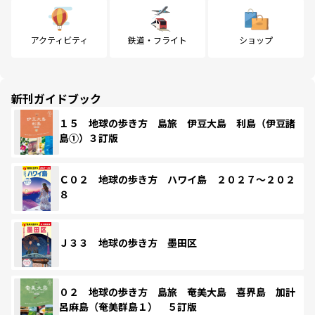
アクティビティ
鉄道・フライト
ショップ
新刊ガイドブック
１５ 地球の歩き方 島旅 伊豆大島 利島（伊豆諸
島①）３訂版
Ｃ０２ 地球の歩き方 ハワイ島 ２０２７～２０２
８
Ｊ３３ 地球の歩き方 墨田区
０２ 地球の歩き方 島旅 奄美大島 喜界島 加計
呂麻島（奄美群島１） ５訂版