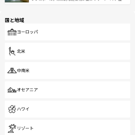
ける。 なお、新着のタイ情報は
コンテンツ一覧
を参照して
そう。 なお、新着の香港情報は
コンテンツ一覧
を参照して
と伝統を感じられるエスニックタウン、多数の緑豊かな公
ほしい。
ほしい。
園や自然保護区など、自然が調和した近代的な景観と文化
の多様性あふれるカラフルな町は、どこを歩いても新しい
国と地域
発見がある。さらに、治安のよさや充実した公共交通機関
も、旅行者にとっては魅力的なポイント。グルメも豊富
で、ホーカーズは地元の風情を楽しめる外せないスポット
ヨーロッパ
だ。訪れる人を飽きさせないシンガポールで、多様な魅力
を体感しよう。 なお、新着のシンガポール情報は
コンテン
ツ一覧
を参照してほしい。
北米
中南米
オセアニア
ハワイ
リゾート