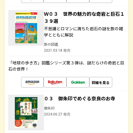
Ｗ０３ 世界の魅力的な奇岩と巨石１
３９選
不思議とロマンに満ちた岩石の謎を旅の雑
学とともに解説
旅の図鑑
2021.03.18 発売
「地球の歩き方」図鑑シリーズ第３弾は、謎だらけの奇岩と巨
石の世界！
詳細を見る
０３ 御朱印でめぐる奈良のお寺
御朱印
2024.06.27 発売