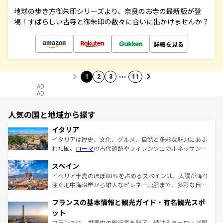
地球の歩き方御朱印シリーズより、奈良のお寺の最新版が登
場！すばらしい古寺と御朱印の数々に合いに出かけませんか？
詳細を見る
…
1
2
3
11
AD
AD
人気の国と地域から探す
イタリア
イタリアは歴史、文化、グルメ、自然と多彩な魅力にあふ
れた国。
ローマ
の古代遺跡やフィレンツェのルネッサンス
美術、ヴェネツィアの運河など、歴史あるスポットはもち
スペイン
ろん、トスカーナの美しい田園風景やアマルフィ海岸の絶
景など、自然景観も見逃せない。観光の合間には、本場の
イベリア半島のほぼ80％を占めるスペインは、太陽が降り
ピザやパスタなど、絶品のイタリア料理を堪能することも
注ぐ地中海沿岸から雄大なピレネー山脈まで、多彩な自然
できる。朝目覚めてから夜眠るまで、すべての瞬間を楽し
と文化が詰まったヨーロッパ屈指の旅行先だ。多様な地域
フランスの基本情報と観光ガイド・有名観光スポ
ませてくれるイタリアで、忘れられない旅をしてみよう！
文化が根付くこの国では、情熱的なフラメンコ、熱気あふ
なお、新着のイタリア情報は
コンテンツ一覧
を参照してほ
れる闘牛、そして美味しいタパスが生活の一部となってい
ット
しい。
る。首都マドリードの洗練された雰囲気や、バルセロナの
フランスは、世界中の旅行者を魅了し続けるヨーロッパ屈