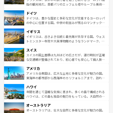
アートに溢れた街角から、地方では古代ローマ遺跡や中世
指の観光地だ。首都パリのエッフェル塔やルーブル美術館
の城塞都市、穏やかなビーチリゾートまで多彩な表情を見
といった象徴的なスポットから、田舎町の古風な美しさま
せる。地方によって風土や気候が異なるスペインはその個
ドイツ
で、幅広い魅力が詰まっている。華麗な宮殿、歴史的な大
性で訪れる人を魅了する。 なお、新着のスペイン情報は
コ
聖堂、美しいビーチ、そして豊かな自然が、訪れる者を心
ドイツは、豊かな歴史と多彩な文化が交差するヨーロッパ
ンテンツ一覧
を参照してほしい。
から魅了する。また、フランスは美食の国としても知ら
の中心に位置する国。中世の街並みが残るロマンチック街
れ、フランス料理はユネスコ無形文化遺産にも登録されて
道から、未来を先取りするようなモダンな都市まで多様な
イギリス
いる。シャンパンの発祥地であるランス、プロヴァンスの
顔を持つこの国は、どこを歩いても飽きることがない。ベ
香り高いラベンダー畑など、多彩な楽しみ方が可能だ。さ
ルリンの文化的活気、バイエルン州のアルプスの絶景、そ
イギリスは、古きよき伝統と最先端が共存する国。ウェス
らに、パリ以外の地域にも魅力が溢れており、どの街角に
してライン川沿いのワイン畑といった風景は必見。ビール
トミンスター寺院や大英博物館のようなランドマーク、歴
も豊かな歴史と文化が息づいている。パリ以外の個性あふ
とソーセージを味わいながら地元の人と過ごす楽しい時間
史ある大学都市、美しい丘陵地帯や牧歌的な風景など、エ
れる地方に足を運ぶとそれぞれで全く異なる文化を体験で
スイス
は、お酒好きな人にはぜひ体験してほしい。 なお、新着の
リアごとに異なる魅力がある。また、優雅なアフタヌーン
きるだろう。 なお、新着のフランス情報は
コンテンツ一覧
ドイツ情報は
コンテンツ一覧
を参照してほしい。
ティー、ビール好きにはたまらない英国パブ、サッカー観
スイスの国土面積は九州ほどの広さだが、運行時刻が正確
を参照してほしい。
戦など、本場だからこそできる体験も豊富。イギリスを旅
な交通網が整備されており、初心者でも安心して個人旅行
して楽しみつくそう。 なお、新着のイギリス情報は
コンテ
を楽しめる。日本同様に時刻表どおりの旅が可能だ。中世
アメリカ
ンツ一覧
を参照してほしい。
の建物がそのまま残る町や、スイスならではのユニークな
博物館もあり、アルプス観光だけでなく町歩きも満喫する
アメリカ合衆国は、広大な土地と多様な文化が魅力の国。
ことができる。国民の所得が高いため物価も高いが、旅行
東海岸の都市部から西海岸のカリフォルニアまで、訪れる
者向けの交通パス提供のサービスもあり、うまく活用すれ
場所ごとに異なる風景と体験が待っている。ニューヨーク
ハワイ
ば市内交通費無料で観光を楽しむこともできる。 なお、新
のような巨大都市は、観光、ショッピング、エンターテイ
着のスイス情報は
コンテンツ一覧
を参照してほしい。
ンメントが詰まった刺激的なスポットだ。一方、アメリカ
年間を通じて温暖な気候に恵まれ、多くの島で構成される
西部には大自然が広がり、グランドキャニオンやイエロー
ハワイは、どの島も独自の魅力をもっている。大自然の神
ストーン国立公園といった絶景が堪能できる。さらに、南
秘を感じたいなら、火山が生み出した壮大な景観を誇るハ
オーストラリア
部のニューオーリンズでは、音楽と美食が融合した独特の
ワイ島は見逃せない。また、定番の観光地といえばオアフ
文化が魅力。旅行者はアメリカの各地域で異なる魅力を楽
島だが、静かな自然を求めるならマウイ島やカウアイ島が
オーストラリアは、壮大な自然と多様な文化が魅力の国。