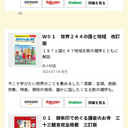
詳細を見る
AD
Ｗ０１ 世界２４４の国と地域 改訂
版
１９７ヵ国と４７地域を旅の雑学とともに
解説
旅の図鑑
2024.07.18 発売
今こそ学びたい世界のことを集めました！首都、言語、民族、
宗教、特長、現地の挨拶、誰かに話したくなる旅の雑学も。
詳細を見る
０１ 御朱印でめぐる鎌倉のお寺 三
十三観音完全掲載 三訂版