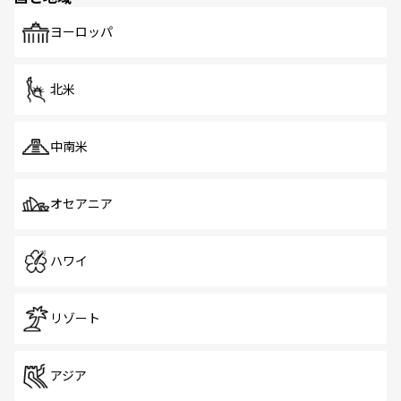
も、旅行者にとっては魅力的なポイント。グルメも豊富
で、ホーカーズは地元の風情を楽しめる外せないスポット
ヨーロッパ
だ。訪れる人を飽きさせないシンガポールで、多様な魅力
を体感しよう。 なお、新着のシンガポール情報は
コンテン
ツ一覧
を参照してほしい。
北米
中南米
オセアニア
ハワイ
リゾート
アジア