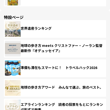
特設ページ
世界遺産ランキング
地球の歩き方 meets クリストファー・ノーラン監督
最新作『オデュッセイア』
準備も滞在もスマートに！ トラベルハック2026
地球の歩き方アワード みんなで選ぶ、旅のベスト。
エアラインランキング 読者の投票をもとにランキン
グ形式で発表