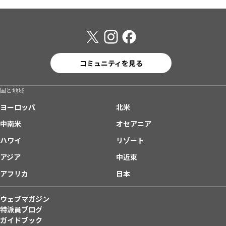
コミュニティを見る
国と地域
ヨーロッパ
北米
中南米
オセアニア
ハワイ
リゾート
アジア
中近東
アフリカ
日本
ウェブマガジン
特派員ブログ
ガイドブック