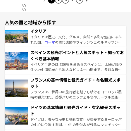
1
2
3
5
AD
AD
人気の国と地域から探す
イタリア
イタリアは歴史、文化、グルメ、自然と多彩な魅力にあふ
れた国。
ローマ
の古代遺跡やフィレンツェのルネッサンス
美術、ヴェネツィアの運河など、歴史あるスポットはもち
スペインの観光ポイントと人気スポット・知ってお
ろん、トスカーナの美しい田園風景やアマルフィ海岸の絶
景など、自然景観も見逃せない。観光の合間には、本場の
くべき基本情報
ピザやパスタなど、絶品のイタリア料理を堪能することも
イベリア半島のほぼ80％を占めるスペインは、太陽が降り
できる。朝目覚めてから夜眠るまで、すべての瞬間を楽し
注ぐ地中海沿岸から雄大なピレネー山脈まで、多彩な自然
ませてくれるイタリアで、忘れられない旅をしてみよう！
と文化が詰まったヨーロッパ屈指の旅行先だ。多様な地域
なお、新着のイタリア情報は
コンテンツ一覧
を参照してほ
フランスの基本情報と観光ガイド・有名観光スポ
文化が根付くこの国では、情熱的なフラメンコ、熱気あふ
しい。
れる闘牛、そして美味しいタパスが生活の一部となってい
ット
る。首都マドリードの洗練された雰囲気や、バルセロナの
フランスは、世界中の旅行者を魅了し続けるヨーロッパ屈
アートに溢れた街角から、地方では古代ローマ遺跡や中世
指の観光地だ。首都パリのエッフェル塔やルーブル美術館
の城塞都市、穏やかなビーチリゾートまで多彩な表情を見
といった象徴的なスポットから、田舎町の古風な美しさま
せる。地方によって風土や気候が異なるスペインはその個
ドイツの基本情報と観光ガイド・有名観光スポッ
で、幅広い魅力が詰まっている。華麗な宮殿、歴史的な大
性で訪れる人を魅了する。 なお、新着のスペイン情報は
コ
聖堂、美しいビーチ、そして豊かな自然が、訪れる者を心
ト
ンテンツ一覧
を参照してほしい。
から魅了する。また、フランスは美食の国としても知ら
ドイツは、豊かな歴史と多彩な文化が交差するヨーロッパ
れ、フランス料理はユネスコ無形文化遺産にも登録されて
の中心に位置する国。中世の街並みが残るロマンチック街
いる。シャンパンの発祥地であるランス、プロヴァンスの
道から、未来を先取りするようなモダンな都市まで多様な