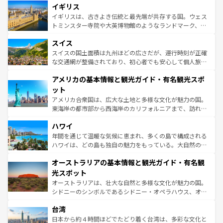
香り高いラベンダー畑など、多彩な楽しみ方が可能だ。さ
イギリス
顔を持つこの国は、どこを歩いても飽きることがない。ベ
らに、パリ以外の地域にも魅力が溢れており、どの街角に
ルリンの文化的活気、バイエルン州のアルプスの絶景、そ
イギリスは、古きよき伝統と最先端が共存する国。ウェス
も豊かな歴史と文化が息づいている。パリ以外の個性あふ
してライン川沿いのワイン畑といった風景は必見。ビール
トミンスター寺院や大英博物館のようなランドマーク、歴
れる地方に足を運ぶとそれぞれで全く異なる文化を体験で
とソーセージを味わいながら地元の人と過ごす楽しい時間
史ある大学都市、美しい丘陵地帯や牧歌的な風景など、エ
きるだろう。 なお、新着のフランス情報は
コンテンツ一覧
スイス
は、お酒好きな人にはぜひ体験してほしい。 なお、新着の
リアごとに異なる魅力がある。また、優雅なアフタヌーン
を参照してほしい。
ドイツ情報は
コンテンツ一覧
を参照してほしい。
ティー、ビール好きにはたまらない英国パブ、サッカー観
スイスの国土面積は九州ほどの広さだが、運行時刻が正確
戦など、本場だからこそできる体験も豊富。イギリスを旅
な交通網が整備されており、初心者でも安心して個人旅行
して楽しみつくそう。 なお、新着のイギリス情報は
コンテ
を楽しめる。日本同様に時刻表どおりの旅が可能だ。中世
アメリカの基本情報と観光ガイド・有名観光スポ
ンツ一覧
を参照してほしい。
の建物がそのまま残る町や、スイスならではのユニークな
博物館もあり、アルプス観光だけでなく町歩きも満喫する
ット
ことができる。国民の所得が高いため物価も高いが、旅行
アメリカ合衆国は、広大な土地と多様な文化が魅力の国。
者向けの交通パス提供のサービスもあり、うまく活用すれ
東海岸の都市部から西海岸のカリフォルニアまで、訪れる
ば市内交通費無料で観光を楽しむこともできる。 なお、新
場所ごとに異なる風景と体験が待っている。ニューヨーク
着のスイス情報は
コンテンツ一覧
を参照してほしい。
ハワイ
のような巨大都市は、観光、ショッピング、エンターテイ
ンメントが詰まった刺激的なスポットだ。一方、アメリカ
年間を通じて温暖な気候に恵まれ、多くの島で構成される
西部には大自然が広がり、グランドキャニオンやイエロー
ハワイは、どの島も独自の魅力をもっている。大自然の神
ストーン国立公園といった絶景が堪能できる。さらに、南
秘を感じたいなら、火山が生み出した壮大な景観を誇るハ
オーストラリアの基本情報と観光ガイド・有名観
部のニューオーリンズでは、音楽と美食が融合した独特の
ワイ島は見逃せない。また、定番の観光地といえばオアフ
文化が魅力。旅行者はアメリカの各地域で異なる魅力を楽
島だが、静かな自然を求めるならマウイ島やカウアイ島が
光スポット
しみながら、その多様性と豊かな歴史を感じることができ
おすすめ。エメラルドグリーンに輝く海をはじめ、豊かな
オーストラリアは、壮大な自然と多様な文化が魅力の国。
るだろう。車でのロードトリップや列車の旅も、アメリカ
文化や歴史が息づいている。「アロハスピリット」と呼ば
シドニーのシンボルであるシドニー・オペラハウス、オー
ならではの贅沢な旅のスタイルだ。 なお、新着のアメリカ
れるおもてなしの心で訪れる人々を迎えてくれるハワイの
ストラリア東海岸北部に広がる大サンゴ礁地帯グレートバ
情報は
コンテンツ一覧
を参照してほしい。
人々、おいしいローカルフードやハワイアンミュージッ
台湾
リアリーフや大陸中央部にそびえるウルル（エアーズロッ
ク、伝統的なフラダンスなど、すべてがハワイの魅力を彩
ク）、タスマニアの美しい原生林やケアンズの熱帯雨林な
日本から約４時間ほどでたどり着く台湾は、多彩な文化と