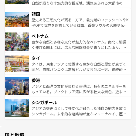
っている。訪れるたびに新しい発見と感動が待っているハ
ど、見どころがたくさん。また、カフェやワイン、オージ
自然が織りなす魅力的な観光地。活気あふれる大都市の台
ワイを、存分に味わってほしい。 なお、新着のハワイ情報
ービーフなどの食文化も豊かで、美味しいものであふれて
北やノスタルジックな町並みが人気な九份（ジォウフェ
は
コンテンツ一覧
を参照してほしい。
韓国
いる。アクティビティも充実しており、サーフィンやダイ
ン）、静ひつな山岳地帯である台湾東部など、都市の喧騒
ビング、ハイキングなど、アウトドア好きにはたまらな
と山間の静けさが共存しており、訪れる人に新しい発見と
歴史ある王朝文化が残る一方で、最先端のファッションやK
い。オーストラリアの多彩な魅力を存分に味わいつくそ
驚きをもたらしてくれる。また、奥深い台湾の食文化も魅
-POPで世界を席巻している韓国。首都ソウルの宮殿や伝統
う。 なお、新着のオーストラリア情報は
コンテンツ一覧
を
力で、夜市などの屋台グルメから高級料理、ヘルシーで美
家屋が並ぶエリアでは韓国の歴史と文化に浸ることがで
参照してほしい。
ベトナム
容にもいいと評判のスイーツなど、バラエティ豊かな料理
き、地方に足を延ばせば四季折々の自然美を楽しむことが
が味わえる。 なお、新着の台湾情報は
コンテンツ一覧
を参
できる。そして、キムチや焼肉、絶品のストリートフード
豊かな自然と多様な文化が魅力的なベトナム。南北に細長
照してほしい。
まで、さまざまな韓国料理が待っている。夜には、韓国な
く伸びる国土には、広大な田園風景や青々とした山々、世
らではのナイトライフも堪能できる。あたたかいホスピタ
界遺産に登録された壮大な自然景観が点在し、都市部では
タイ
リティに包まれながら、韓国の多彩な魅力を心ゆくまで味
急速な発展と共に伝統が息づく。ハノイの古い町並みやホ
わってみてほしい。 なお、新着の韓国情報は
コンテンツ一
ーチミン市のフランス統治時代の建物も、独特の雰囲気を
タイは、東南アジアに位置する豊かな自然と歴史が息づく
覧
を参照してほしい。
醸し出している。また、バラエティの豊かさとおいしさで
国だ。首都バンコクは高層ビルが立ち並ぶ一方、伝統的な
世界中の食通を魅了してやまないベトナム料理も魅力のひ
寺院や市場がいたるところに点在し、古きよき文化と現代
香港
とつ。フォーやバインミー、ベトナムコーヒーなどは、ぜ
の活気が交差している。北部ではチェンマイなどの山岳地
ひ現地で味わいたい。どの地域を訪れてもあたたかい人々
帯で自然と触れ合い、南部ではプーケットやクラビの美し
アジアと西洋の文化が交わる香港は、特有のエネルギーを
が旅行者を迎えてくれるので、きっと忘れられない旅にな
いビーチでリゾート気分を楽しむことができる。タイ料理
もっている。ヴィクトリア湾に広がる壮大な景色、近未来
るはずだ。 なお、新着のベトナム情報は
コンテンツ一覧
を
は世界的に有名で、屋台から高級レストランまで味覚を刺
的なアートスポット、そして歴史と現代が融合した町並
参照してほしい。
シンガポール
激する。気候は一年中温暖で、どの季節にも異なる楽しみ
み、どこを訪れても感動するはず。観光スポットが密集し
が待っている。親しみやすいタイの人々、仏教を中心とし
ており、効率よく見どころを回れるのも魅力。息をのむよ
アジアの交差点として多文化が融合した独自の魅力を放つ
た文化、そして多様な観光資源が、訪れる旅人を魅了し続
うな絶景から文化的な体験まで、香港を存分に楽しみ尽く
シンガポール。未来的な建築物が並ぶマリーナベイ、歴史
ける。 なお、新着のタイ情報は
コンテンツ一覧
を参照して
そう。 なお、新着の香港情報は
コンテンツ一覧
を参照して
と伝統を感じられるエスニックタウン、多数の緑豊かな公
ほしい。
ほしい。
園や自然保護区など、自然が調和した近代的な景観と文化
の多様性あふれるカラフルな町は、どこを歩いても新しい
国と地域
発見がある。さらに、治安のよさや充実した公共交通機関