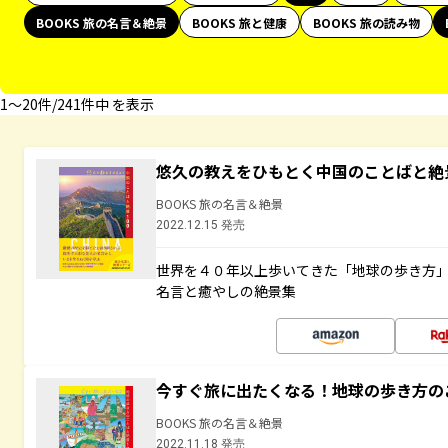
BOOKS 旅の名言＆絶景
BOOKS 旅と健康
BOOKS 旅の読み物
1〜20件/241件中 を表示
悠久の教えをひもとく中国のことばと絶
BOOKS 旅の名言＆絶景
2022.12.15 発売
世界を４０年以上歩いてきた「地球の歩き方
名言と癒やしの絶景集
今すぐ旅に出たくなる！地球の歩き方の
BOOKS 旅の名言＆絶景
2022.11.18 発売