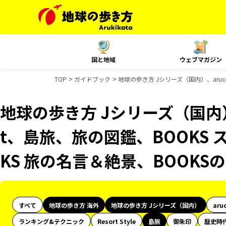
国と地域
ウェブマガジン
TOP
ガイドブック
地球の歩き方 Jシリーズ（国内）、aruc
地球の歩き方 Jシリーズ（国内）、
t、島旅、旅の図鑑、BOOKS 
KS 旅の名言＆絶景、BOOK
すべて
地球の歩き方 海外
地球の歩き方 Jシリーズ（国内）
aru
ランキング&テクニック
Resort Style
島旅
御朱印
歴史時