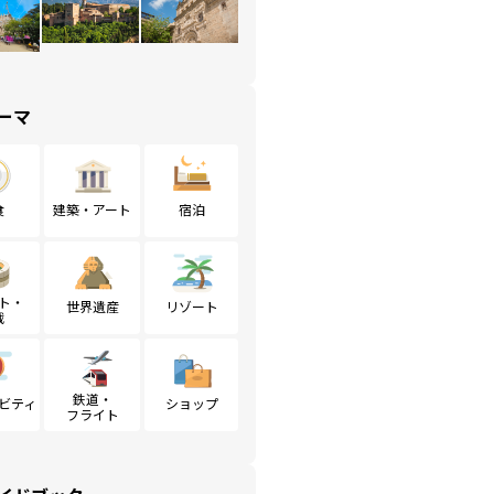
ーマ
食
建築・アート
宿泊
ト・
世界遺産
リゾート
戦
鉄道・
ビティ
ショップ
フライト