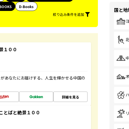
BOOKS
D-Books
国と地
絞り込み条件を追加
景１００
」があなたにお届けする、人生を輝かせる中国の
詳細を見る
ことばと絶景１００