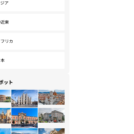
アジア
中近東
アフリカ
日本
ポット