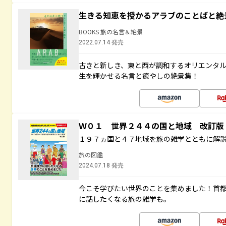
生きる知恵を授かるアラブのことばと絶
BOOKS 旅の名言＆絶景
2022.07.14 発売
古きと新しき、東と西が調和するオリエンタ
生を輝かせる名言と癒やしの絶景集！
Ｗ０１ 世界２４４の国と地域 改訂版
１９７ヵ国と４７地域を旅の雑学とともに解
旅の図鑑
2024.07.18 発売
今こそ学びたい世界のことを集めました！首
に話したくなる旅の雑学も。