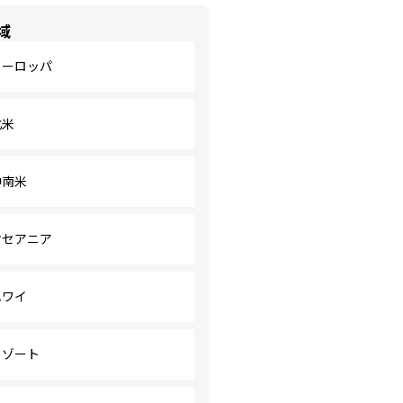
域
ヨーロッパ
北米
中南米
オセアニア
ハワイ
リゾート