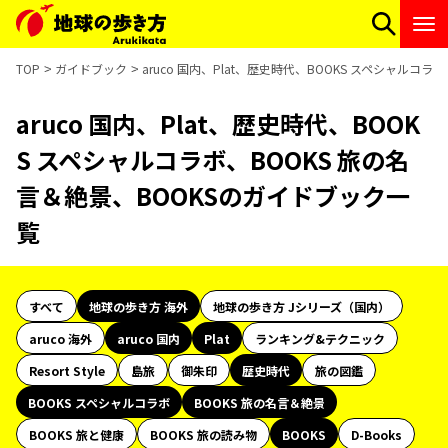
TOP
ガイドブック
aruco 国内、Plat、歴史時代、BOOKS スペシャルコ
aruco 国内、Plat、歴史時代、BOOK
S スペシャルコラボ、BOOKS 旅の名
言＆絶景、BOOKSのガイドブック一
覧
すべて
地球の歩き方 海外
地球の歩き方 Jシリーズ（国内）
aruco 海外
aruco 国内
Plat
ランキング&テクニック
Resort Style
島旅
御朱印
歴史時代
旅の図鑑
BOOKS スペシャルコラボ
BOOKS 旅の名言＆絶景
BOOKS 旅と健康
BOOKS 旅の読み物
BOOKS
D-Books