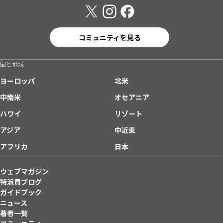
コミュニティを見る
国と地域
ヨーロッパ
北米
中南米
オセアニア
ハワイ
リゾート
アジア
中近東
アフリカ
日本
ウェブマガジン
特派員ブログ
ガイドブック
ニュース
著者一覧