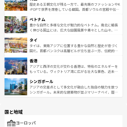
は
コンテンツ一覧
を参照してほしい。
ビング、ハイキングなど、アウトドア好きにはたまらな
と山間の静けさが共存しており、訪れる人に新しい発見と
歴史ある王朝文化が残る一方で、最先端のファッションやK
い。オーストラリアの多彩な魅力を存分に味わいつくそ
驚きをもたらしてくれる。また、奥深い台湾の食文化も魅
-POPで世界を席巻している韓国。首都ソウルの宮殿や伝統
う。 なお、新着のオーストラリア情報は
コンテンツ一覧
を
力で、夜市などの屋台グルメから高級料理、ヘルシーで美
家屋が並ぶエリアでは韓国の歴史と文化に浸ることがで
参照してほしい。
ベトナム
容にもいいと評判のスイーツなど、バラエティ豊かな料理
き、地方に足を延ばせば四季折々の自然美を楽しむことが
が味わえる。 なお、新着の台湾情報は
コンテンツ一覧
を参
できる。そして、キムチや焼肉、絶品のストリートフード
豊かな自然と多様な文化が魅力的なベトナム。南北に細長
照してほしい。
まで、さまざまな韓国料理が待っている。夜には、韓国な
く伸びる国土には、広大な田園風景や青々とした山々、世
らではのナイトライフも堪能できる。あたたかいホスピタ
界遺産に登録された壮大な自然景観が点在し、都市部では
タイ
リティに包まれながら、韓国の多彩な魅力を心ゆくまで味
急速な発展と共に伝統が息づく。ハノイの古い町並みやホ
わってみてほしい。 なお、新着の韓国情報は
コンテンツ一
ーチミン市のフランス統治時代の建物も、独特の雰囲気を
タイは、東南アジアに位置する豊かな自然と歴史が息づく
覧
を参照してほしい。
醸し出している。また、バラエティの豊かさとおいしさで
国だ。首都バンコクは高層ビルが立ち並ぶ一方、伝統的な
世界中の食通を魅了してやまないベトナム料理も魅力のひ
寺院や市場がいたるところに点在し、古きよき文化と現代
香港
とつ。フォーやバインミー、ベトナムコーヒーなどは、ぜ
の活気が交差している。北部ではチェンマイなどの山岳地
ひ現地で味わいたい。どの地域を訪れてもあたたかい人々
帯で自然と触れ合い、南部ではプーケットやクラビの美し
アジアと西洋の文化が交わる香港は、特有のエネルギーを
が旅行者を迎えてくれるので、きっと忘れられない旅にな
いビーチでリゾート気分を楽しむことができる。タイ料理
もっている。ヴィクトリア湾に広がる壮大な景色、近未来
るはずだ。 なお、新着のベトナム情報は
コンテンツ一覧
を
は世界的に有名で、屋台から高級レストランまで味覚を刺
的なアートスポット、そして歴史と現代が融合した町並
参照してほしい。
シンガポール
激する。気候は一年中温暖で、どの季節にも異なる楽しみ
み、どこを訪れても感動するはず。観光スポットが密集し
が待っている。親しみやすいタイの人々、仏教を中心とし
ており、効率よく見どころを回れるのも魅力。息をのむよ
アジアの交差点として多文化が融合した独自の魅力を放つ
た文化、そして多様な観光資源が、訪れる旅人を魅了し続
うな絶景から文化的な体験まで、香港を存分に楽しみ尽く
シンガポール。未来的な建築物が並ぶマリーナベイ、歴史
ける。 なお、新着のタイ情報は
コンテンツ一覧
を参照して
そう。 なお、新着の香港情報は
コンテンツ一覧
を参照して
と伝統を感じられるエスニックタウン、多数の緑豊かな公
ほしい。
ほしい。
園や自然保護区など、自然が調和した近代的な景観と文化
の多様性あふれるカラフルな町は、どこを歩いても新しい
国と地域
発見がある。さらに、治安のよさや充実した公共交通機関
も、旅行者にとっては魅力的なポイント。グルメも豊富
で、ホーカーズは地元の風情を楽しめる外せないスポット
ヨーロッパ