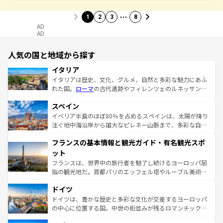
…
1
2
3
8
AD
AD
人気の国と地域から探す
イタリア
イタリアは歴史、文化、グルメ、自然と多彩な魅力にあふ
れた国。
ローマ
の古代遺跡やフィレンツェのルネッサンス
美術、ヴェネツィアの運河など、歴史あるスポットはもち
スペイン
ろん、トスカーナの美しい田園風景やアマルフィ海岸の絶
景など、自然景観も見逃せない。観光の合間には、本場の
イベリア半島のほぼ80％を占めるスペインは、太陽が降り
ピザやパスタなど、絶品のイタリア料理を堪能することも
注ぐ地中海沿岸から雄大なピレネー山脈まで、多彩な自然
できる。朝目覚めてから夜眠るまで、すべての瞬間を楽し
と文化が詰まったヨーロッパ屈指の旅行先だ。多様な地域
フランスの基本情報と観光ガイド・有名観光スポ
ませてくれるイタリアで、忘れられない旅をしてみよう！
文化が根付くこの国では、情熱的なフラメンコ、熱気あふ
なお、新着のイタリア情報は
コンテンツ一覧
を参照してほ
れる闘牛、そして美味しいタパスが生活の一部となってい
ット
しい。
る。首都マドリードの洗練された雰囲気や、バルセロナの
フランスは、世界中の旅行者を魅了し続けるヨーロッパ屈
アートに溢れた街角から、地方では古代ローマ遺跡や中世
指の観光地だ。首都パリのエッフェル塔やルーブル美術館
の城塞都市、穏やかなビーチリゾートまで多彩な表情を見
といった象徴的なスポットから、田舎町の古風な美しさま
せる。地方によって風土や気候が異なるスペインはその個
ドイツ
で、幅広い魅力が詰まっている。華麗な宮殿、歴史的な大
性で訪れる人を魅了する。 なお、新着のスペイン情報は
コ
聖堂、美しいビーチ、そして豊かな自然が、訪れる者を心
ドイツは、豊かな歴史と多彩な文化が交差するヨーロッパ
ンテンツ一覧
を参照してほしい。
から魅了する。また、フランスは美食の国としても知ら
の中心に位置する国。中世の街並みが残るロマンチック街
れ、フランス料理はユネスコ無形文化遺産にも登録されて
道から、未来を先取りするようなモダンな都市まで多様な