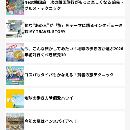
Next韓国旅 次の韓国旅行がもっと楽しくなる 旅先・
グルメ・テクニック
旬な“あの人”が「旅」をテーマに語るインタビュー連
載 MY TRAVEL STORY
今、こんな旅がしてみたい！地球の歩き方が選ぶ2026
年絶対行くべき旅先30
コスパもタイパもかなえる！賢者の旅テクニック
地球の歩き方♥偏愛ハワイ
今年の夏はインスパイアへ！