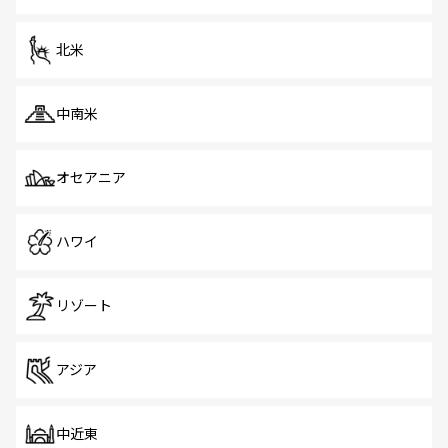
だ。訪れる人を飽きさせないシンガポールで、多様な魅力
を体感しよう。 なお、新着のシンガポール情報は
コンテン
ツ一覧
を参照してほしい。
北米
中南米
オセアニア
ハワイ
リゾート
アジア
中近東