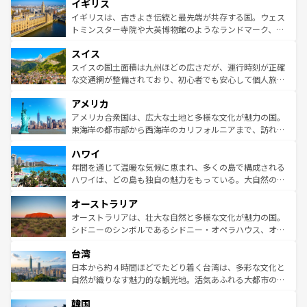
イギリス
いる。シャンパンの発祥地であるランス、プロヴァンスの
顔を持つこの国は、どこを歩いても飽きることがない。ベ
香り高いラベンダー畑など、多彩な楽しみ方が可能だ。さ
ルリンの文化的活気、バイエルン州のアルプスの絶景、そ
イギリスは、古きよき伝統と最先端が共存する国。ウェス
らに、パリ以外の地域にも魅力が溢れており、どの街角に
してライン川沿いのワイン畑といった風景は必見。ビール
トミンスター寺院や大英博物館のようなランドマーク、歴
も豊かな歴史と文化が息づいている。パリ以外の個性あふ
とソーセージを味わいながら地元の人と過ごす楽しい時間
史ある大学都市、美しい丘陵地帯や牧歌的な風景など、エ
れる地方に足を運ぶとそれぞれで全く異なる文化を体験で
スイス
は、お酒好きな人にはぜひ体験してほしい。 なお、新着の
リアごとに異なる魅力がある。また、優雅なアフタヌーン
きるだろう。 なお、新着のフランス情報は
コンテンツ一覧
ドイツ情報は
コンテンツ一覧
を参照してほしい。
ティー、ビール好きにはたまらない英国パブ、サッカー観
スイスの国土面積は九州ほどの広さだが、運行時刻が正確
を参照してほしい。
戦など、本場だからこそできる体験も豊富。イギリスを旅
な交通網が整備されており、初心者でも安心して個人旅行
して楽しみつくそう。 なお、新着のイギリス情報は
コンテ
を楽しめる。日本同様に時刻表どおりの旅が可能だ。中世
アメリカ
ンツ一覧
を参照してほしい。
の建物がそのまま残る町や、スイスならではのユニークな
博物館もあり、アルプス観光だけでなく町歩きも満喫する
アメリカ合衆国は、広大な土地と多様な文化が魅力の国。
ことができる。国民の所得が高いため物価も高いが、旅行
東海岸の都市部から西海岸のカリフォルニアまで、訪れる
者向けの交通パス提供のサービスもあり、うまく活用すれ
場所ごとに異なる風景と体験が待っている。ニューヨーク
ハワイ
ば市内交通費無料で観光を楽しむこともできる。 なお、新
のような巨大都市は、観光、ショッピング、エンターテイ
着のスイス情報は
コンテンツ一覧
を参照してほしい。
ンメントが詰まった刺激的なスポットだ。一方、アメリカ
年間を通じて温暖な気候に恵まれ、多くの島で構成される
西部には大自然が広がり、グランドキャニオンやイエロー
ハワイは、どの島も独自の魅力をもっている。大自然の神
ストーン国立公園といった絶景が堪能できる。さらに、南
秘を感じたいなら、火山が生み出した壮大な景観を誇るハ
オーストラリア
部のニューオーリンズでは、音楽と美食が融合した独特の
ワイ島は見逃せない。また、定番の観光地といえばオアフ
文化が魅力。旅行者はアメリカの各地域で異なる魅力を楽
島だが、静かな自然を求めるならマウイ島やカウアイ島が
オーストラリアは、壮大な自然と多様な文化が魅力の国。
しみながら、その多様性と豊かな歴史を感じることができ
おすすめ。エメラルドグリーンに輝く海をはじめ、豊かな
シドニーのシンボルであるシドニー・オペラハウス、オー
るだろう。車でのロードトリップや列車の旅も、アメリカ
文化や歴史が息づいている。「アロハスピリット」と呼ば
ストラリア東海岸北部に広がる大サンゴ礁地帯グレートバ
ならではの贅沢な旅のスタイルだ。 なお、新着のアメリカ
台湾
れるおもてなしの心で訪れる人々を迎えてくれるハワイの
リアリーフや大陸中央部にそびえるウルル（エアーズロッ
情報は
コンテンツ一覧
を参照してほしい。
人々、おいしいローカルフードやハワイアンミュージッ
ク）、タスマニアの美しい原生林やケアンズの熱帯雨林な
日本から約４時間ほどでたどり着く台湾は、多彩な文化と
ク、伝統的なフラダンスなど、すべてがハワイの魅力を彩
ど、見どころがたくさん。また、カフェやワイン、オージ
自然が織りなす魅力的な観光地。活気あふれる大都市の台
っている。訪れるたびに新しい発見と感動が待っているハ
ービーフなどの食文化も豊かで、美味しいものであふれて
北やノスタルジックな町並みが人気な九份（ジォウフェ
ワイを、存分に味わってほしい。 なお、新着のハワイ情報
韓国
いる。アクティビティも充実しており、サーフィンやダイ
ン）、静ひつな山岳地帯である台湾東部など、都市の喧騒