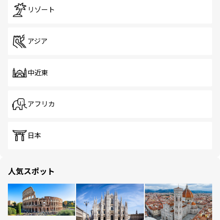
リゾート
アジア
中近東
アフリカ
日本
人気スポット