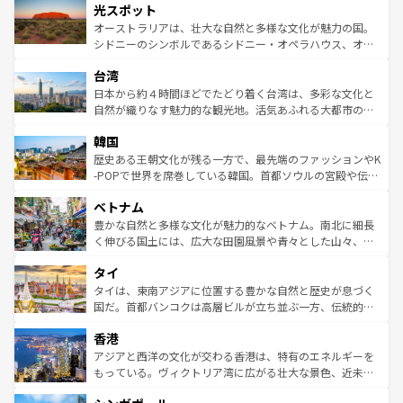
文化が魅力。旅行者はアメリカの各地域で異なる魅力を楽
島だが、静かな自然を求めるならマウイ島やカウアイ島が
光スポット
しみながら、その多様性と豊かな歴史を感じることができ
おすすめ。エメラルドグリーンに輝く海をはじめ、豊かな
オーストラリアは、壮大な自然と多様な文化が魅力の国。
るだろう。車でのロードトリップや列車の旅も、アメリカ
文化や歴史が息づいている。「アロハスピリット」と呼ば
シドニーのシンボルであるシドニー・オペラハウス、オー
ならではの贅沢な旅のスタイルだ。 なお、新着のアメリカ
れるおもてなしの心で訪れる人々を迎えてくれるハワイの
ストラリア東海岸北部に広がる大サンゴ礁地帯グレートバ
情報は
コンテンツ一覧
を参照してほしい。
人々、おいしいローカルフードやハワイアンミュージッ
台湾
リアリーフや大陸中央部にそびえるウルル（エアーズロッ
ク、伝統的なフラダンスなど、すべてがハワイの魅力を彩
ク）、タスマニアの美しい原生林やケアンズの熱帯雨林な
日本から約４時間ほどでたどり着く台湾は、多彩な文化と
っている。訪れるたびに新しい発見と感動が待っているハ
ど、見どころがたくさん。また、カフェやワイン、オージ
自然が織りなす魅力的な観光地。活気あふれる大都市の台
ワイを、存分に味わってほしい。 なお、新着のハワイ情報
ービーフなどの食文化も豊かで、美味しいものであふれて
北やノスタルジックな町並みが人気な九份（ジォウフェ
は
コンテンツ一覧
を参照してほしい。
韓国
いる。アクティビティも充実しており、サーフィンやダイ
ン）、静ひつな山岳地帯である台湾東部など、都市の喧騒
ビング、ハイキングなど、アウトドア好きにはたまらな
と山間の静けさが共存しており、訪れる人に新しい発見と
歴史ある王朝文化が残る一方で、最先端のファッションやK
い。オーストラリアの多彩な魅力を存分に味わいつくそ
驚きをもたらしてくれる。また、奥深い台湾の食文化も魅
-POPで世界を席巻している韓国。首都ソウルの宮殿や伝統
う。 なお、新着のオーストラリア情報は
コンテンツ一覧
を
力で、夜市などの屋台グルメから高級料理、ヘルシーで美
家屋が並ぶエリアでは韓国の歴史と文化に浸ることがで
参照してほしい。
ベトナム
容にもいいと評判のスイーツなど、バラエティ豊かな料理
き、地方に足を延ばせば四季折々の自然美を楽しむことが
が味わえる。 なお、新着の台湾情報は
コンテンツ一覧
を参
できる。そして、キムチや焼肉、絶品のストリートフード
豊かな自然と多様な文化が魅力的なベトナム。南北に細長
照してほしい。
まで、さまざまな韓国料理が待っている。夜には、韓国な
く伸びる国土には、広大な田園風景や青々とした山々、世
らではのナイトライフも堪能できる。あたたかいホスピタ
界遺産に登録された壮大な自然景観が点在し、都市部では
タイ
リティに包まれながら、韓国の多彩な魅力を心ゆくまで味
急速な発展と共に伝統が息づく。ハノイの古い町並みやホ
わってみてほしい。 なお、新着の韓国情報は
コンテンツ一
ーチミン市のフランス統治時代の建物も、独特の雰囲気を
タイは、東南アジアに位置する豊かな自然と歴史が息づく
覧
を参照してほしい。
醸し出している。また、バラエティの豊かさとおいしさで
国だ。首都バンコクは高層ビルが立ち並ぶ一方、伝統的な
世界中の食通を魅了してやまないベトナム料理も魅力のひ
寺院や市場がいたるところに点在し、古きよき文化と現代
香港
とつ。フォーやバインミー、ベトナムコーヒーなどは、ぜ
の活気が交差している。北部ではチェンマイなどの山岳地
ひ現地で味わいたい。どの地域を訪れてもあたたかい人々
帯で自然と触れ合い、南部ではプーケットやクラビの美し
アジアと西洋の文化が交わる香港は、特有のエネルギーを
が旅行者を迎えてくれるので、きっと忘れられない旅にな
いビーチでリゾート気分を楽しむことができる。タイ料理
もっている。ヴィクトリア湾に広がる壮大な景色、近未来
るはずだ。 なお、新着のベトナム情報は
コンテンツ一覧
を
は世界的に有名で、屋台から高級レストランまで味覚を刺
的なアートスポット、そして歴史と現代が融合した町並
参照してほしい。