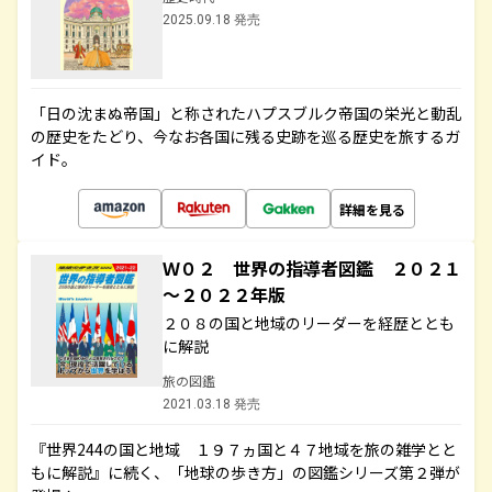
2025.09.18 発売
「日の沈まぬ帝国」と称されたハプスブルク帝国の栄光と動乱
の歴史をたどり、今なお各国に残る史跡を巡る歴史を旅するガ
イド。
詳細を見る
Ｗ０２ 世界の指導者図鑑 ２０２１
～２０２２年版
２０８の国と地域のリーダーを経歴ととも
に解説
旅の図鑑
2021.03.18 発売
『世界244の国と地域 １９７ヵ国と４７地域を旅の雑学とと
もに解説』に続く、「地球の歩き方」の図鑑シリーズ第２弾が