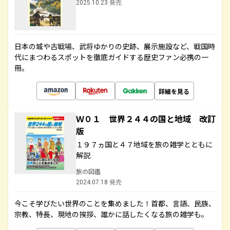
2025.10.23 発売
日本の城や古戦場、武将ゆかりの史跡、展示施設など、戦国時
代にまつわるスポットを徹底ガイドする歴史ファン必携の一
冊。
詳細を見る
Ｗ０１ 世界２４４の国と地域 改訂
版
１９７ヵ国と４７地域を旅の雑学とともに
解説
旅の図鑑
2024.07.18 発売
今こそ学びたい世界のことを集めました！首都、言語、民族、
宗教、特長、現地の挨拶、誰かに話したくなる旅の雑学も。