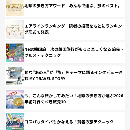
地球の歩き方アワード みんなで選ぶ、旅のベスト。
エアラインランキング 読者の投票をもとにランキン
グ形式で発表
Next韓国旅 次の韓国旅行がもっと楽しくなる 旅先・
グルメ・テクニック
旬な“あの人”が「旅」をテーマに語るインタビュー連
載 MY TRAVEL STORY
今、こんな旅がしてみたい！地球の歩き方が選ぶ2026
年絶対行くべき旅先30
コスパもタイパもかなえる！賢者の旅テクニック