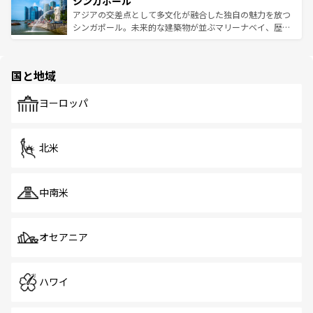
シンガポール
激する。気候は一年中温暖で、どの季節にも異なる楽しみ
み、どこを訪れても感動するはず。観光スポットが密集し
が待っている。親しみやすいタイの人々、仏教を中心とし
ており、効率よく見どころを回れるのも魅力。息をのむよ
アジアの交差点として多文化が融合した独自の魅力を放つ
た文化、そして多様な観光資源が、訪れる旅人を魅了し続
うな絶景から文化的な体験まで、香港を存分に楽しみ尽く
シンガポール。未来的な建築物が並ぶマリーナベイ、歴史
ける。 なお、新着のタイ情報は
コンテンツ一覧
を参照して
そう。 なお、新着の香港情報は
コンテンツ一覧
を参照して
と伝統を感じられるエスニックタウン、多数の緑豊かな公
ほしい。
ほしい。
園や自然保護区など、自然が調和した近代的な景観と文化
の多様性あふれるカラフルな町は、どこを歩いても新しい
国と地域
発見がある。さらに、治安のよさや充実した公共交通機関
も、旅行者にとっては魅力的なポイント。グルメも豊富
で、ホーカーズは地元の風情を楽しめる外せないスポット
ヨーロッパ
だ。訪れる人を飽きさせないシンガポールで、多様な魅力
を体感しよう。 なお、新着のシンガポール情報は
コンテン
ツ一覧
を参照してほしい。
北米
中南米
オセアニア
ハワイ