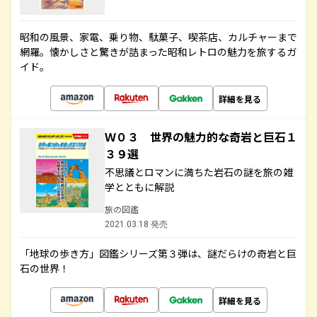
昭和の風景、家電、乗り物、駄菓子、喫茶店、カルチャーまで
網羅。懐かしさと驚きが詰まった昭和レトロの魅力を旅するガ
イド。
詳細を見る
Ｗ０３ 世界の魅力的な奇岩と巨石１
３９選
不思議とロマンに満ちた岩石の謎を旅の雑
学とともに解説
旅の図鑑
2021.03.18 発売
「地球の歩き方」図鑑シリーズ第３弾は、謎だらけの奇岩と巨
石の世界！
詳細を見る