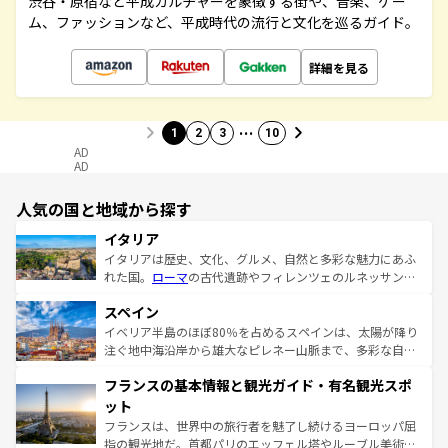
渋谷・原宿など平成カルチャーを象徴する街や、音楽、ゲー
ム、ファッションなど、平成時代の流行と文化を巡るガイド。
詳細を見る
…
1
2
3
10
AD
AD
人気の国と地域から探す
イタリア
イタリアは歴史、文化、グルメ、自然と多彩な魅力にあふ
れた国。
ローマ
の古代遺跡やフィレンツェのルネッサンス
美術、ヴェネツィアの運河など、歴史あるスポットはもち
スペイン
ろん、トスカーナの美しい田園風景やアマルフィ海岸の絶
景など、自然景観も見逃せない。観光の合間には、本場の
イベリア半島のほぼ80％を占めるスペインは、太陽が降り
ピザやパスタなど、絶品のイタリア料理を堪能することも
注ぐ地中海沿岸から雄大なピレネー山脈まで、多彩な自然
できる。朝目覚めてから夜眠るまで、すべての瞬間を楽し
と文化が詰まったヨーロッパ屈指の旅行先だ。多様な地域
フランスの基本情報と観光ガイド・有名観光スポ
ませてくれるイタリアで、忘れられない旅をしてみよう！
文化が根付くこの国では、情熱的なフラメンコ、熱気あふ
なお、新着のイタリア情報は
コンテンツ一覧
を参照してほ
れる闘牛、そして美味しいタパスが生活の一部となってい
ット
しい。
る。首都マドリードの洗練された雰囲気や、バルセロナの
フランスは、世界中の旅行者を魅了し続けるヨーロッパ屈
アートに溢れた街角から、地方では古代ローマ遺跡や中世
指の観光地だ。首都パリのエッフェル塔やルーブル美術館