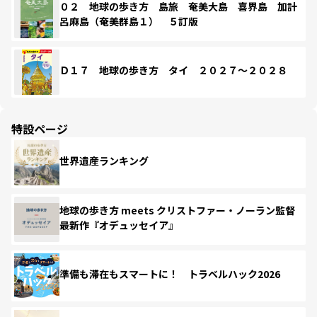
０２ 地球の歩き方 島旅 奄美大島 喜界島 加計
呂麻島（奄美群島１） ５訂版
Ｄ１７ 地球の歩き方 タイ ２０２７～２０２８
特設ページ
世界遺産ランキング
地球の歩き方 meets クリストファー・ノーラン監督
最新作『オデュッセイア』
準備も滞在もスマートに！ トラベルハック2026