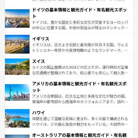
の城塞都市、穏やかなビーチリゾートまで多彩な表情を見
といった象徴的なスポットから、田舎町の古風な美しさま
せる。地方によって風土や気候が異なるスペインはその個
ドイツの基本情報と観光ガイド・有名観光スポッ
で、幅広い魅力が詰まっている。華麗な宮殿、歴史的な大
性で訪れる人を魅了する。 なお、新着のスペイン情報は
コ
聖堂、美しいビーチ、そして豊かな自然が、訪れる者を心
ト
ンテンツ一覧
を参照してほしい。
から魅了する。また、フランスは美食の国としても知ら
ドイツは、豊かな歴史と多彩な文化が交差するヨーロッパ
れ、フランス料理はユネスコ無形文化遺産にも登録されて
の中心に位置する国。中世の街並みが残るロマンチック街
いる。シャンパンの発祥地であるランス、プロヴァンスの
道から、未来を先取りするようなモダンな都市まで多様な
香り高いラベンダー畑など、多彩な楽しみ方が可能だ。さ
イギリス
顔を持つこの国は、どこを歩いても飽きることがない。ベ
らに、パリ以外の地域にも魅力が溢れており、どの街角に
ルリンの文化的活気、バイエルン州のアルプスの絶景、そ
イギリスは、古きよき伝統と最先端が共存する国。ウェス
も豊かな歴史と文化が息づいている。パリ以外の個性あふ
してライン川沿いのワイン畑といった風景は必見。ビール
トミンスター寺院や大英博物館のようなランドマーク、歴
れる地方に足を運ぶとそれぞれで全く異なる文化を体験で
とソーセージを味わいながら地元の人と過ごす楽しい時間
史ある大学都市、美しい丘陵地帯や牧歌的な風景など、エ
きるだろう。 なお、新着のフランス情報は
コンテンツ一覧
スイス
は、お酒好きな人にはぜひ体験してほしい。 なお、新着の
リアごとに異なる魅力がある。また、優雅なアフタヌーン
を参照してほしい。
ドイツ情報は
コンテンツ一覧
を参照してほしい。
ティー、ビール好きにはたまらない英国パブ、サッカー観
スイスの国土面積は九州ほどの広さだが、運行時刻が正確
戦など、本場だからこそできる体験も豊富。イギリスを旅
な交通網が整備されており、初心者でも安心して個人旅行
して楽しみつくそう。 なお、新着のイギリス情報は
コンテ
を楽しめる。日本同様に時刻表どおりの旅が可能だ。中世
アメリカの基本情報と観光ガイド・有名観光スポ
ンツ一覧
を参照してほしい。
の建物がそのまま残る町や、スイスならではのユニークな
博物館もあり、アルプス観光だけでなく町歩きも満喫する
ット
ことができる。国民の所得が高いため物価も高いが、旅行
アメリカ合衆国は、広大な土地と多様な文化が魅力の国。
者向けの交通パス提供のサービスもあり、うまく活用すれ
東海岸の都市部から西海岸のカリフォルニアまで、訪れる
ば市内交通費無料で観光を楽しむこともできる。 なお、新
場所ごとに異なる風景と体験が待っている。ニューヨーク
着のスイス情報は
コンテンツ一覧
を参照してほしい。
ハワイ
のような巨大都市は、観光、ショッピング、エンターテイ
ンメントが詰まった刺激的なスポットだ。一方、アメリカ
年間を通じて温暖な気候に恵まれ、多くの島で構成される
西部には大自然が広がり、グランドキャニオンやイエロー
ハワイは、どの島も独自の魅力をもっている。大自然の神
ストーン国立公園といった絶景が堪能できる。さらに、南
秘を感じたいなら、火山が生み出した壮大な景観を誇るハ
オーストラリアの基本情報と観光ガイド・有名観
部のニューオーリンズでは、音楽と美食が融合した独特の
ワイ島は見逃せない。また、定番の観光地といえばオアフ