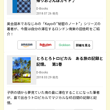
帰りおさんぽガイド♪
D-Books
2018.07.26 発売
英会話本でおなじみの「Kayoの“秘密のノート”」シリーズの
著者が、今度は自分の滞在するロンドン南東の田舎町をご紹
介！
詳細を見る
とろとろトロピカル ある旅の記録と
記憶。 第1巻
D-Books
2018.03.29 発売
子供の頃から夢見ていた南の島に滞在することになった筆者
が、島で出合うトロピカルでマジカルな45日間の記録と記
憶。