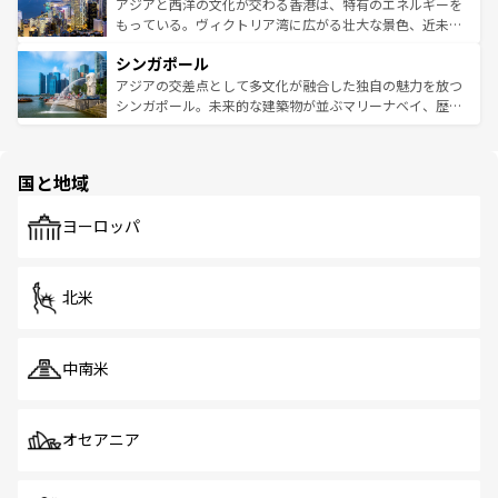
ひ現地で味わいたい。どの地域を訪れてもあたたかい人々
帯で自然と触れ合い、南部ではプーケットやクラビの美し
アジアと西洋の文化が交わる香港は、特有のエネルギーを
が旅行者を迎えてくれるので、きっと忘れられない旅にな
いビーチでリゾート気分を楽しむことができる。タイ料理
もっている。ヴィクトリア湾に広がる壮大な景色、近未来
るはずだ。 なお、新着のベトナム情報は
コンテンツ一覧
を
は世界的に有名で、屋台から高級レストランまで味覚を刺
的なアートスポット、そして歴史と現代が融合した町並
参照してほしい。
シンガポール
激する。気候は一年中温暖で、どの季節にも異なる楽しみ
み、どこを訪れても感動するはず。観光スポットが密集し
が待っている。親しみやすいタイの人々、仏教を中心とし
ており、効率よく見どころを回れるのも魅力。息をのむよ
アジアの交差点として多文化が融合した独自の魅力を放つ
た文化、そして多様な観光資源が、訪れる旅人を魅了し続
うな絶景から文化的な体験まで、香港を存分に楽しみ尽く
シンガポール。未来的な建築物が並ぶマリーナベイ、歴史
ける。 なお、新着のタイ情報は
コンテンツ一覧
を参照して
そう。 なお、新着の香港情報は
コンテンツ一覧
を参照して
と伝統を感じられるエスニックタウン、多数の緑豊かな公
ほしい。
ほしい。
園や自然保護区など、自然が調和した近代的な景観と文化
の多様性あふれるカラフルな町は、どこを歩いても新しい
国と地域
発見がある。さらに、治安のよさや充実した公共交通機関
も、旅行者にとっては魅力的なポイント。グルメも豊富
で、ホーカーズは地元の風情を楽しめる外せないスポット
ヨーロッパ
だ。訪れる人を飽きさせないシンガポールで、多様な魅力
を体感しよう。 なお、新着のシンガポール情報は
コンテン
ツ一覧
を参照してほしい。
北米
中南米
オセアニア