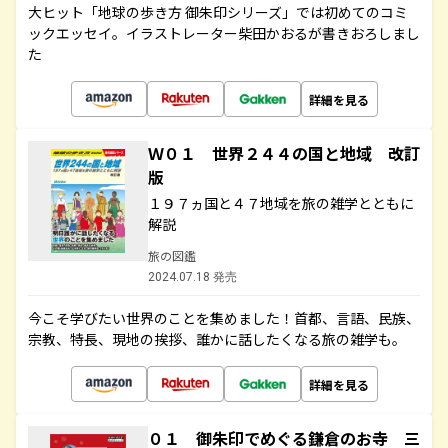
大ヒット「地球の歩き方 御朱印シリーズ」では初めてのコミ
ックエッセイ。イラストレーター柴田かおるが書きおろしまし
た
詳細を見る
Ｗ０１ 世界２４４の国と地域 改訂
版
１９７ヵ国と４７地域を旅の雑学とともに
解説
旅の図鑑
2024.07.18 発売
今こそ学びたい世界のことを集めました！首都、言語、民族、
宗教、特長、現地の挨拶、誰かに話したくなる旅の雑学も。
詳細を見る
０１ 御朱印でめぐる鎌倉のお寺 三