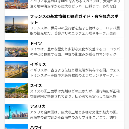
景など、自然景観も見逃せない。観光の合間には、本場の
イベリア半島のほぼ80％を占めるスペインは、太陽が降り
ピザやパスタなど、絶品のイタリア料理を堪能することも
注ぐ地中海沿岸から雄大なピレネー山脈まで、多彩な自然
できる。朝目覚めてから夜眠るまで、すべての瞬間を楽し
と文化が詰まったヨーロッパ屈指の旅行先だ。多様な地域
フランスの基本情報と観光ガイド・有名観光スポ
ませてくれるイタリアで、忘れられない旅をしてみよう！
文化が根付くこの国では、情熱的なフラメンコ、熱気あふ
なお、新着のイタリア情報は
コンテンツ一覧
を参照してほ
れる闘牛、そして美味しいタパスが生活の一部となってい
ット
しい。
る。首都マドリードの洗練された雰囲気や、バルセロナの
フランスは、世界中の旅行者を魅了し続けるヨーロッパ屈
アートに溢れた街角から、地方では古代ローマ遺跡や中世
指の観光地だ。首都パリのエッフェル塔やルーブル美術館
の城塞都市、穏やかなビーチリゾートまで多彩な表情を見
といった象徴的なスポットから、田舎町の古風な美しさま
せる。地方によって風土や気候が異なるスペインはその個
ドイツ
で、幅広い魅力が詰まっている。華麗な宮殿、歴史的な大
性で訪れる人を魅了する。 なお、新着のスペイン情報は
コ
聖堂、美しいビーチ、そして豊かな自然が、訪れる者を心
ドイツは、豊かな歴史と多彩な文化が交差するヨーロッパ
ンテンツ一覧
を参照してほしい。
から魅了する。また、フランスは美食の国としても知ら
の中心に位置する国。中世の街並みが残るロマンチック街
れ、フランス料理はユネスコ無形文化遺産にも登録されて
道から、未来を先取りするようなモダンな都市まで多様な
イギリス
いる。シャンパンの発祥地であるランス、プロヴァンスの
顔を持つこの国は、どこを歩いても飽きることがない。ベ
香り高いラベンダー畑など、多彩な楽しみ方が可能だ。さ
ルリンの文化的活気、バイエルン州のアルプスの絶景、そ
イギリスは、古きよき伝統と最先端が共存する国。ウェス
らに、パリ以外の地域にも魅力が溢れており、どの街角に
してライン川沿いのワイン畑といった風景は必見。ビール
トミンスター寺院や大英博物館のようなランドマーク、歴
も豊かな歴史と文化が息づいている。パリ以外の個性あふ
とソーセージを味わいながら地元の人と過ごす楽しい時間
史ある大学都市、美しい丘陵地帯や牧歌的な風景など、エ
れる地方に足を運ぶとそれぞれで全く異なる文化を体験で
スイス
は、お酒好きな人にはぜひ体験してほしい。 なお、新着の
リアごとに異なる魅力がある。また、優雅なアフタヌーン
きるだろう。 なお、新着のフランス情報は
コンテンツ一覧
ドイツ情報は
コンテンツ一覧
を参照してほしい。
ティー、ビール好きにはたまらない英国パブ、サッカー観
スイスの国土面積は九州ほどの広さだが、運行時刻が正確
を参照してほしい。
戦など、本場だからこそできる体験も豊富。イギリスを旅
な交通網が整備されており、初心者でも安心して個人旅行
して楽しみつくそう。 なお、新着のイギリス情報は
コンテ
を楽しめる。日本同様に時刻表どおりの旅が可能だ。中世
アメリカ
ンツ一覧
を参照してほしい。
の建物がそのまま残る町や、スイスならではのユニークな
博物館もあり、アルプス観光だけでなく町歩きも満喫する
アメリカ合衆国は、広大な土地と多様な文化が魅力の国。
ことができる。国民の所得が高いため物価も高いが、旅行
東海岸の都市部から西海岸のカリフォルニアまで、訪れる
者向けの交通パス提供のサービスもあり、うまく活用すれ
場所ごとに異なる風景と体験が待っている。ニューヨーク
ハワイ
ば市内交通費無料で観光を楽しむこともできる。 なお、新
のような巨大都市は、観光、ショッピング、エンターテイ