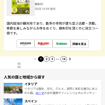
御朱印
2025.10.09 発売
国内屈指の観光地であり、数多の寺院が建ち並ぶ古都・京都。
季節を楽しみながらお寺をめぐり、御朱印を頂くのに役立つ一
冊です。
詳細を見る
…
1
2
3
14
AD
AD
人気の国と地域から探す
イタリア
イタリアは歴史、文化、グルメ、自然と多彩な魅力にあふ
れた国。
ローマ
の古代遺跡やフィレンツェのルネッサンス
美術、ヴェネツィアの運河など、歴史あるスポットはもち
スペイン
ろん、トスカーナの美しい田園風景やアマルフィ海岸の絶