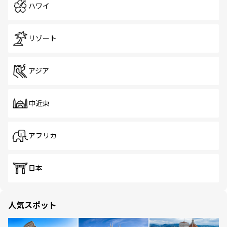
ハワイ
リゾート
アジア
中近東
アフリカ
日本
人気スポット