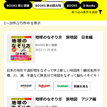
BOOKS 旅と健康
BOOKS 旅の読み物
BOOKS
D-Books
絞り込み条件を追加
1〜20件/275件中 を表示
地球のなぞり方 旅地図 日本編
BOOKS 旅と健康
2022.11.25 発売
日本の地形や造形物をなぞって学ぶ新しい地図本！観光名所や
橋、川、湖、半島など旅気分で地図をなぞって脳もイキイキ！
詳細を見る
地球のなぞり方 旅地図 アジア編
BOOKS 旅と健康