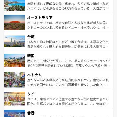
着のスイス情報は
コンテンツ一覧
を参照してほしい。
ンメントが詰まった刺激的なスポットだ。一方、アメリカ
年間を通じて温暖な気候に恵まれ、多くの島で構成される
西部には大自然が広がり、グランドキャニオンやイエロー
ハワイは、どの島も独自の魅力をもっている。大自然の神
ストーン国立公園といった絶景が堪能できる。さらに、南
秘を感じたいなら、火山が生み出した壮大な景観を誇るハ
オーストラリア
部のニューオーリンズでは、音楽と美食が融合した独特の
ワイ島は見逃せない。また、定番の観光地といえばオアフ
文化が魅力。旅行者はアメリカの各地域で異なる魅力を楽
島だが、静かな自然を求めるならマウイ島やカウアイ島が
オーストラリアは、壮大な自然と多様な文化が魅力の国。
しみながら、その多様性と豊かな歴史を感じることができ
おすすめ。エメラルドグリーンに輝く海をはじめ、豊かな
シドニーのシンボルであるシドニー・オペラハウス、オー
るだろう。車でのロードトリップや列車の旅も、アメリカ
文化や歴史が息づいている。「アロハスピリット」と呼ば
ストラリア東海岸北部に広がる大サンゴ礁地帯グレートバ
ならではの贅沢な旅のスタイルだ。 なお、新着のアメリカ
台湾
れるおもてなしの心で訪れる人々を迎えてくれるハワイの
リアリーフや大陸中央部にそびえるウルル（エアーズロッ
情報は
コンテンツ一覧
を参照してほしい。
人々、おいしいローカルフードやハワイアンミュージッ
ク）、タスマニアの美しい原生林やケアンズの熱帯雨林な
日本から約４時間ほどでたどり着く台湾は、多彩な文化と
ク、伝統的なフラダンスなど、すべてがハワイの魅力を彩
ど、見どころがたくさん。また、カフェやワイン、オージ
自然が織りなす魅力的な観光地。活気あふれる大都市の台
っている。訪れるたびに新しい発見と感動が待っているハ
ービーフなどの食文化も豊かで、美味しいものであふれて
北やノスタルジックな町並みが人気な九份（ジォウフェ
ワイを、存分に味わってほしい。 なお、新着のハワイ情報
韓国
いる。アクティビティも充実しており、サーフィンやダイ
ン）、静ひつな山岳地帯である台湾東部など、都市の喧騒
は
コンテンツ一覧
を参照してほしい。
ビング、ハイキングなど、アウトドア好きにはたまらな
と山間の静けさが共存しており、訪れる人に新しい発見と
歴史ある王朝文化が残る一方で、最先端のファッションやK
い。オーストラリアの多彩な魅力を存分に味わいつくそ
驚きをもたらしてくれる。また、奥深い台湾の食文化も魅
-POPで世界を席巻している韓国。首都ソウルの宮殿や伝統
う。 なお、新着のオーストラリア情報は
コンテンツ一覧
を
力で、夜市などの屋台グルメから高級料理、ヘルシーで美
家屋が並ぶエリアでは韓国の歴史と文化に浸ることがで
参照してほしい。
ベトナム
容にもいいと評判のスイーツなど、バラエティ豊かな料理
き、地方に足を延ばせば四季折々の自然美を楽しむことが
が味わえる。 なお、新着の台湾情報は
コンテンツ一覧
を参
できる。そして、キムチや焼肉、絶品のストリートフード
豊かな自然と多様な文化が魅力的なベトナム。南北に細長
照してほしい。
まで、さまざまな韓国料理が待っている。夜には、韓国な
く伸びる国土には、広大な田園風景や青々とした山々、世
らではのナイトライフも堪能できる。あたたかいホスピタ
界遺産に登録された壮大な自然景観が点在し、都市部では
タイ
リティに包まれながら、韓国の多彩な魅力を心ゆくまで味
急速な発展と共に伝統が息づく。ハノイの古い町並みやホ
わってみてほしい。 なお、新着の韓国情報は
コンテンツ一
ーチミン市のフランス統治時代の建物も、独特の雰囲気を
タイは、東南アジアに位置する豊かな自然と歴史が息づく
覧
を参照してほしい。
醸し出している。また、バラエティの豊かさとおいしさで
国だ。首都バンコクは高層ビルが立ち並ぶ一方、伝統的な
世界中の食通を魅了してやまないベトナム料理も魅力のひ
寺院や市場がいたるところに点在し、古きよき文化と現代
香港
とつ。フォーやバインミー、ベトナムコーヒーなどは、ぜ
の活気が交差している。北部ではチェンマイなどの山岳地