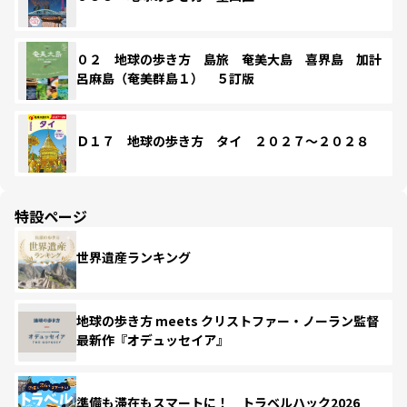
０２ 地球の歩き方 島旅 奄美大島 喜界島 加計
呂麻島（奄美群島１） ５訂版
Ｄ１７ 地球の歩き方 タイ ２０２７～２０２８
特設ページ
世界遺産ランキング
地球の歩き方 meets クリストファー・ノーラン監督
最新作『オデュッセイア』
準備も滞在もスマートに！ トラベルハック2026