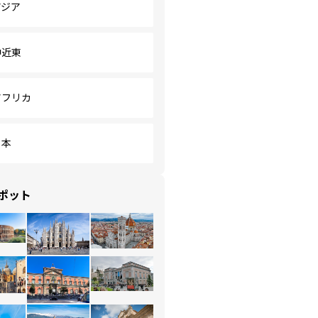
アジア
中近東
アフリカ
日本
ポット