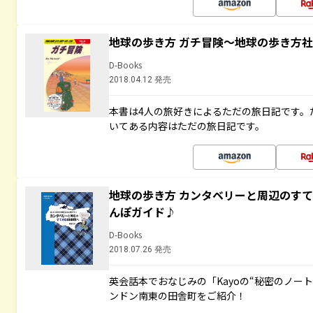
地球の歩き方 ガチ冒険～地球の歩き方
D-Books
2018.04.12 発売
本書は4人の旅好きによるただの旅日記です。
いてある内容はただの旅日記です。
地球の歩き方 カンタベリーと周辺のす
んぽガイド♪
D-Books
2018.07.26 発売
英会話本でおなじみの「Kayoの“秘密のノー
ンドン南東の田舎町をご紹介！