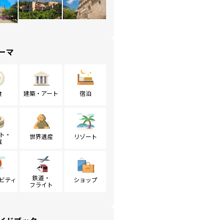
ーマ
食
建築・アート
宿泊
ト・
世界遺産
リゾート
戦
鉄道・
ビティ
ショップ
フライト