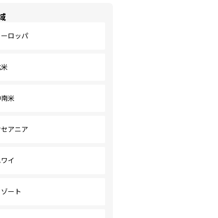
域
ヨーロッパ
北米
中南米
オセアニア
ハワイ
リゾート