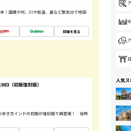
図本！国境や州、川や街道、島など旅気分で地図
詳細を見る
人気ス
-1983（初版復刻版）
球の歩き方インドの初版が復刻版で再登場！ 当時