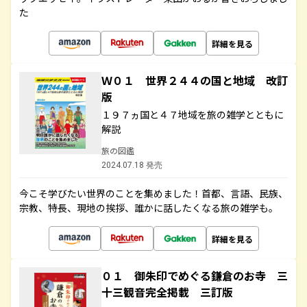
た
詳細を見る
Ｗ０１ 世界２４４の国と地域 改訂
版
１９７ヵ国と４７地域を旅の雑学とともに
解説
旅の図鑑
2024.07.18 発売
今こそ学びたい世界のことを集めました！首都、言語、民族、
宗教、特長、現地の挨拶、誰かに話したくなる旅の雑学も。
詳細を見る
０１ 御朱印でめぐる鎌倉のお寺 三
十三観音完全掲載 三訂版