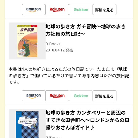
詳細を見る
地球の歩き方 ガチ冒険～地球の歩き
方社員の旅日記～
D-Books
2018.04.12 発売
本書は4人の旅好きによるただの旅日記です。たまたま『地球
の歩き方』で働いているだけで書いてある内容はただの旅日記
です。
詳細を見る
地球の歩き方 カンタベリーと周辺の
すてきな田舎町へ～ロンドンからの日
帰りおさんぽガイド♪
D-Books