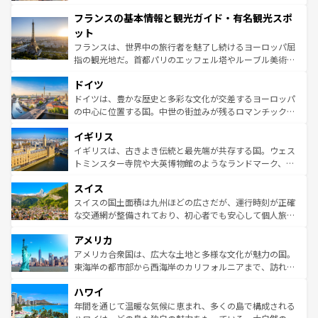
できる。朝目覚めてから夜眠るまで、すべての瞬間を楽し
と文化が詰まったヨーロッパ屈指の旅行先だ。多様な地域
フランスの基本情報と観光ガイド・有名観光スポ
ませてくれるイタリアで、忘れられない旅をしてみよう！
文化が根付くこの国では、情熱的なフラメンコ、熱気あふ
なお、新着のイタリア情報は
コンテンツ一覧
を参照してほ
れる闘牛、そして美味しいタパスが生活の一部となってい
ット
しい。
る。首都マドリードの洗練された雰囲気や、バルセロナの
フランスは、世界中の旅行者を魅了し続けるヨーロッパ屈
アートに溢れた街角から、地方では古代ローマ遺跡や中世
指の観光地だ。首都パリのエッフェル塔やルーブル美術館
の城塞都市、穏やかなビーチリゾートまで多彩な表情を見
といった象徴的なスポットから、田舎町の古風な美しさま
せる。地方によって風土や気候が異なるスペインはその個
ドイツ
で、幅広い魅力が詰まっている。華麗な宮殿、歴史的な大
性で訪れる人を魅了する。 なお、新着のスペイン情報は
コ
聖堂、美しいビーチ、そして豊かな自然が、訪れる者を心
ドイツは、豊かな歴史と多彩な文化が交差するヨーロッパ
ンテンツ一覧
を参照してほしい。
から魅了する。また、フランスは美食の国としても知ら
の中心に位置する国。中世の街並みが残るロマンチック街
れ、フランス料理はユネスコ無形文化遺産にも登録されて
道から、未来を先取りするようなモダンな都市まで多様な
イギリス
いる。シャンパンの発祥地であるランス、プロヴァンスの
顔を持つこの国は、どこを歩いても飽きることがない。ベ
香り高いラベンダー畑など、多彩な楽しみ方が可能だ。さ
ルリンの文化的活気、バイエルン州のアルプスの絶景、そ
イギリスは、古きよき伝統と最先端が共存する国。ウェス
らに、パリ以外の地域にも魅力が溢れており、どの街角に
してライン川沿いのワイン畑といった風景は必見。ビール
トミンスター寺院や大英博物館のようなランドマーク、歴
も豊かな歴史と文化が息づいている。パリ以外の個性あふ
とソーセージを味わいながら地元の人と過ごす楽しい時間
史ある大学都市、美しい丘陵地帯や牧歌的な風景など、エ
れる地方に足を運ぶとそれぞれで全く異なる文化を体験で
スイス
は、お酒好きな人にはぜひ体験してほしい。 なお、新着の
リアごとに異なる魅力がある。また、優雅なアフタヌーン
きるだろう。 なお、新着のフランス情報は
コンテンツ一覧
ドイツ情報は
コンテンツ一覧
を参照してほしい。
ティー、ビール好きにはたまらない英国パブ、サッカー観
スイスの国土面積は九州ほどの広さだが、運行時刻が正確
を参照してほしい。
戦など、本場だからこそできる体験も豊富。イギリスを旅
な交通網が整備されており、初心者でも安心して個人旅行
して楽しみつくそう。 なお、新着のイギリス情報は
コンテ
を楽しめる。日本同様に時刻表どおりの旅が可能だ。中世
アメリカ
ンツ一覧
を参照してほしい。
の建物がそのまま残る町や、スイスならではのユニークな
博物館もあり、アルプス観光だけでなく町歩きも満喫する
アメリカ合衆国は、広大な土地と多様な文化が魅力の国。
ことができる。国民の所得が高いため物価も高いが、旅行
東海岸の都市部から西海岸のカリフォルニアまで、訪れる
者向けの交通パス提供のサービスもあり、うまく活用すれ
場所ごとに異なる風景と体験が待っている。ニューヨーク
ハワイ
ば市内交通費無料で観光を楽しむこともできる。 なお、新
のような巨大都市は、観光、ショッピング、エンターテイ
着のスイス情報は
コンテンツ一覧
を参照してほしい。
ンメントが詰まった刺激的なスポットだ。一方、アメリカ
年間を通じて温暖な気候に恵まれ、多くの島で構成される
西部には大自然が広がり、グランドキャニオンやイエロー