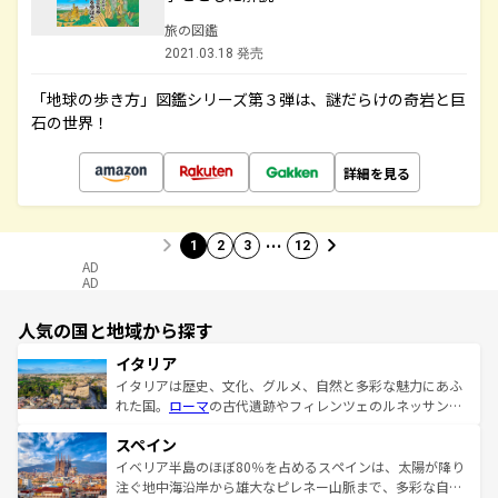
旅の図鑑
2021.03.18 発売
「地球の歩き方」図鑑シリーズ第３弾は、謎だらけの奇岩と巨
石の世界！
詳細を見る
…
1
2
3
12
AD
AD
人気の国と地域から探す
イタリア
イタリアは歴史、文化、グルメ、自然と多彩な魅力にあふ
れた国。
ローマ
の古代遺跡やフィレンツェのルネッサンス
美術、ヴェネツィアの運河など、歴史あるスポットはもち
スペイン
ろん、トスカーナの美しい田園風景やアマルフィ海岸の絶
景など、自然景観も見逃せない。観光の合間には、本場の
イベリア半島のほぼ80％を占めるスペインは、太陽が降り
ピザやパスタなど、絶品のイタリア料理を堪能することも
注ぐ地中海沿岸から雄大なピレネー山脈まで、多彩な自然