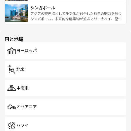
るはずだ。 なお、新着のベトナム情報は
コンテンツ一覧
を
は世界的に有名で、屋台から高級レストランまで味覚を刺
的なアートスポット、そして歴史と現代が融合した町並
参照してほしい。
シンガポール
激する。気候は一年中温暖で、どの季節にも異なる楽しみ
み、どこを訪れても感動するはず。観光スポットが密集し
が待っている。親しみやすいタイの人々、仏教を中心とし
ており、効率よく見どころを回れるのも魅力。息をのむよ
アジアの交差点として多文化が融合した独自の魅力を放つ
た文化、そして多様な観光資源が、訪れる旅人を魅了し続
うな絶景から文化的な体験まで、香港を存分に楽しみ尽く
シンガポール。未来的な建築物が並ぶマリーナベイ、歴史
ける。 なお、新着のタイ情報は
コンテンツ一覧
を参照して
そう。 なお、新着の香港情報は
コンテンツ一覧
を参照して
と伝統を感じられるエスニックタウン、多数の緑豊かな公
ほしい。
ほしい。
園や自然保護区など、自然が調和した近代的な景観と文化
の多様性あふれるカラフルな町は、どこを歩いても新しい
国と地域
発見がある。さらに、治安のよさや充実した公共交通機関
も、旅行者にとっては魅力的なポイント。グルメも豊富
で、ホーカーズは地元の風情を楽しめる外せないスポット
ヨーロッパ
だ。訪れる人を飽きさせないシンガポールで、多様な魅力
を体感しよう。 なお、新着のシンガポール情報は
コンテン
ツ一覧
を参照してほしい。
北米
中南米
オセアニア
ハワイ