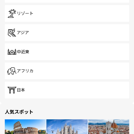
リゾート
アジア
中近東
アフリカ
日本
人気スポット