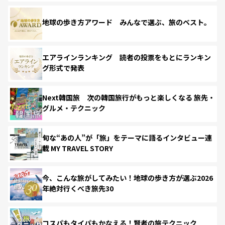
地球の歩き方アワード みんなで選ぶ、旅のベスト。
エアラインランキング 読者の投票をもとにランキン
グ形式で発表
Next韓国旅 次の韓国旅行がもっと楽しくなる 旅先・
グルメ・テクニック
旬な“あの人”が「旅」をテーマに語るインタビュー連
載 MY TRAVEL STORY
今、こんな旅がしてみたい！地球の歩き方が選ぶ2026
年絶対行くべき旅先30
コスパもタイパもかなえる！賢者の旅テクニック