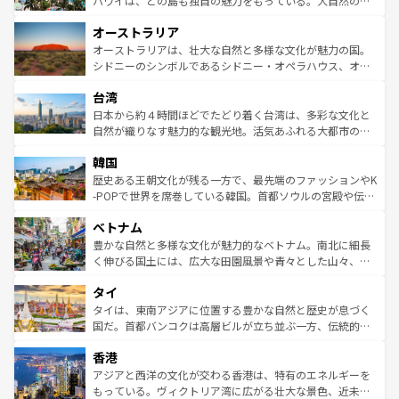
ハワイは、どの島も独自の魅力をもっている。大自然の神
ストーン国立公園といった絶景が堪能できる。さらに、南
秘を感じたいなら、火山が生み出した壮大な景観を誇るハ
オーストラリア
部のニューオーリンズでは、音楽と美食が融合した独特の
ワイ島は見逃せない。また、定番の観光地といえばオアフ
文化が魅力。旅行者はアメリカの各地域で異なる魅力を楽
島だが、静かな自然を求めるならマウイ島やカウアイ島が
オーストラリアは、壮大な自然と多様な文化が魅力の国。
しみながら、その多様性と豊かな歴史を感じることができ
おすすめ。エメラルドグリーンに輝く海をはじめ、豊かな
シドニーのシンボルであるシドニー・オペラハウス、オー
るだろう。車でのロードトリップや列車の旅も、アメリカ
文化や歴史が息づいている。「アロハスピリット」と呼ば
ストラリア東海岸北部に広がる大サンゴ礁地帯グレートバ
ならではの贅沢な旅のスタイルだ。 なお、新着のアメリカ
台湾
れるおもてなしの心で訪れる人々を迎えてくれるハワイの
リアリーフや大陸中央部にそびえるウルル（エアーズロッ
情報は
コンテンツ一覧
を参照してほしい。
人々、おいしいローカルフードやハワイアンミュージッ
ク）、タスマニアの美しい原生林やケアンズの熱帯雨林な
日本から約４時間ほどでたどり着く台湾は、多彩な文化と
ク、伝統的なフラダンスなど、すべてがハワイの魅力を彩
ど、見どころがたくさん。また、カフェやワイン、オージ
自然が織りなす魅力的な観光地。活気あふれる大都市の台
っている。訪れるたびに新しい発見と感動が待っているハ
ービーフなどの食文化も豊かで、美味しいものであふれて
北やノスタルジックな町並みが人気な九份（ジォウフェ
ワイを、存分に味わってほしい。 なお、新着のハワイ情報
韓国
いる。アクティビティも充実しており、サーフィンやダイ
ン）、静ひつな山岳地帯である台湾東部など、都市の喧騒
は
コンテンツ一覧
を参照してほしい。
ビング、ハイキングなど、アウトドア好きにはたまらな
と山間の静けさが共存しており、訪れる人に新しい発見と
歴史ある王朝文化が残る一方で、最先端のファッションやK
い。オーストラリアの多彩な魅力を存分に味わいつくそ
驚きをもたらしてくれる。また、奥深い台湾の食文化も魅
-POPで世界を席巻している韓国。首都ソウルの宮殿や伝統
う。 なお、新着のオーストラリア情報は
コンテンツ一覧
を
力で、夜市などの屋台グルメから高級料理、ヘルシーで美
家屋が並ぶエリアでは韓国の歴史と文化に浸ることがで
参照してほしい。
ベトナム
容にもいいと評判のスイーツなど、バラエティ豊かな料理
き、地方に足を延ばせば四季折々の自然美を楽しむことが
が味わえる。 なお、新着の台湾情報は
コンテンツ一覧
を参
できる。そして、キムチや焼肉、絶品のストリートフード
豊かな自然と多様な文化が魅力的なベトナム。南北に細長
照してほしい。
まで、さまざまな韓国料理が待っている。夜には、韓国な
く伸びる国土には、広大な田園風景や青々とした山々、世
らではのナイトライフも堪能できる。あたたかいホスピタ
界遺産に登録された壮大な自然景観が点在し、都市部では
タイ
リティに包まれながら、韓国の多彩な魅力を心ゆくまで味
急速な発展と共に伝統が息づく。ハノイの古い町並みやホ
わってみてほしい。 なお、新着の韓国情報は
コンテンツ一
ーチミン市のフランス統治時代の建物も、独特の雰囲気を
タイは、東南アジアに位置する豊かな自然と歴史が息づく
覧
を参照してほしい。
醸し出している。また、バラエティの豊かさとおいしさで
国だ。首都バンコクは高層ビルが立ち並ぶ一方、伝統的な
世界中の食通を魅了してやまないベトナム料理も魅力のひ
寺院や市場がいたるところに点在し、古きよき文化と現代
香港
とつ。フォーやバインミー、ベトナムコーヒーなどは、ぜ
の活気が交差している。北部ではチェンマイなどの山岳地
ひ現地で味わいたい。どの地域を訪れてもあたたかい人々
帯で自然と触れ合い、南部ではプーケットやクラビの美し
アジアと西洋の文化が交わる香港は、特有のエネルギーを
が旅行者を迎えてくれるので、きっと忘れられない旅にな
いビーチでリゾート気分を楽しむことができる。タイ料理
もっている。ヴィクトリア湾に広がる壮大な景色、近未来