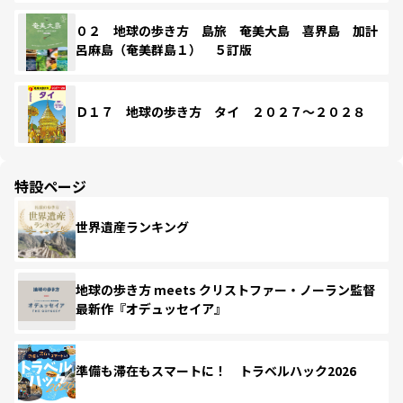
０２ 地球の歩き方 島旅 奄美大島 喜界島 加計
呂麻島（奄美群島１） ５訂版
Ｄ１７ 地球の歩き方 タイ ２０２７～２０２８
特設ページ
世界遺産ランキング
地球の歩き方 meets クリストファー・ノーラン監督
最新作『オデュッセイア』
準備も滞在もスマートに！ トラベルハック2026