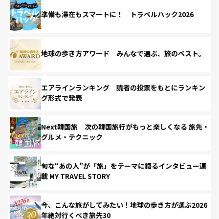
準備も滞在もスマートに！ トラベルハック2026
地球の歩き方アワード みんなで選ぶ、旅のベスト。
エアラインランキング 読者の投票をもとにランキン
グ形式で発表
Next韓国旅 次の韓国旅行がもっと楽しくなる 旅先・
グルメ・テクニック
旬な“あの人”が「旅」をテーマに語るインタビュー連
載 MY TRAVEL STORY
今、こんな旅がしてみたい！地球の歩き方が選ぶ2026
年絶対行くべき旅先30