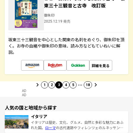
東三十三観音と古寺 改訂版
御朱印
2025.12.19 発売
坂東三十三観音を中心とした関東の名刹をめぐり、御朱印を頂
く。お寺の由緒や御朱印の意味、読み方などもていねいに解
説。
詳細を見る
…
1
2
3
4
5
18
AD
AD
人気の国と地域から探す
イタリア
イタリアは歴史、文化、グルメ、自然と多彩な魅力にあふ
れた国。
ローマ
の古代遺跡やフィレンツェのルネッサンス
美術、ヴェネツィアの運河など、歴史あるスポットはもち