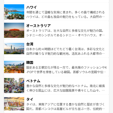
者向けの交通パス提供のサービスもあり、うまく活用すれ
場所ごとに異なる風景と体験が待っている。ニューヨーク
ハワイ
ば市内交通費無料で観光を楽しむこともできる。 なお、新
のような巨大都市は、観光、ショッピング、エンターテイ
着のスイス情報は
コンテンツ一覧
を参照してほしい。
ンメントが詰まった刺激的なスポットだ。一方、アメリカ
年間を通じて温暖な気候に恵まれ、多くの島で構成される
西部には大自然が広がり、グランドキャニオンやイエロー
ハワイは、どの島も独自の魅力をもっている。大自然の神
ストーン国立公園といった絶景が堪能できる。さらに、南
秘を感じたいなら、火山が生み出した壮大な景観を誇るハ
オーストラリア
部のニューオーリンズでは、音楽と美食が融合した独特の
ワイ島は見逃せない。また、定番の観光地といえばオアフ
文化が魅力。旅行者はアメリカの各地域で異なる魅力を楽
島だが、静かな自然を求めるならマウイ島やカウアイ島が
オーストラリアは、壮大な自然と多様な文化が魅力の国。
しみながら、その多様性と豊かな歴史を感じることができ
おすすめ。エメラルドグリーンに輝く海をはじめ、豊かな
シドニーのシンボルであるシドニー・オペラハウス、オー
るだろう。車でのロードトリップや列車の旅も、アメリカ
文化や歴史が息づいている。「アロハスピリット」と呼ば
ストラリア東海岸北部に広がる大サンゴ礁地帯グレートバ
ならではの贅沢な旅のスタイルだ。 なお、新着のアメリカ
台湾
れるおもてなしの心で訪れる人々を迎えてくれるハワイの
リアリーフや大陸中央部にそびえるウルル（エアーズロッ
情報は
コンテンツ一覧
を参照してほしい。
人々、おいしいローカルフードやハワイアンミュージッ
ク）、タスマニアの美しい原生林やケアンズの熱帯雨林な
日本から約４時間ほどでたどり着く台湾は、多彩な文化と
ク、伝統的なフラダンスなど、すべてがハワイの魅力を彩
ど、見どころがたくさん。また、カフェやワイン、オージ
自然が織りなす魅力的な観光地。活気あふれる大都市の台
っている。訪れるたびに新しい発見と感動が待っているハ
ービーフなどの食文化も豊かで、美味しいものであふれて
北やノスタルジックな町並みが人気な九份（ジォウフェ
ワイを、存分に味わってほしい。 なお、新着のハワイ情報
韓国
いる。アクティビティも充実しており、サーフィンやダイ
ン）、静ひつな山岳地帯である台湾東部など、都市の喧騒
は
コンテンツ一覧
を参照してほしい。
ビング、ハイキングなど、アウトドア好きにはたまらな
と山間の静けさが共存しており、訪れる人に新しい発見と
歴史ある王朝文化が残る一方で、最先端のファッションやK
い。オーストラリアの多彩な魅力を存分に味わいつくそ
驚きをもたらしてくれる。また、奥深い台湾の食文化も魅
-POPで世界を席巻している韓国。首都ソウルの宮殿や伝統
う。 なお、新着のオーストラリア情報は
コンテンツ一覧
を
力で、夜市などの屋台グルメから高級料理、ヘルシーで美
家屋が並ぶエリアでは韓国の歴史と文化に浸ることがで
参照してほしい。
ベトナム
容にもいいと評判のスイーツなど、バラエティ豊かな料理
き、地方に足を延ばせば四季折々の自然美を楽しむことが
が味わえる。 なお、新着の台湾情報は
コンテンツ一覧
を参
できる。そして、キムチや焼肉、絶品のストリートフード
豊かな自然と多様な文化が魅力的なベトナム。南北に細長
照してほしい。
まで、さまざまな韓国料理が待っている。夜には、韓国な
く伸びる国土には、広大な田園風景や青々とした山々、世
らではのナイトライフも堪能できる。あたたかいホスピタ
界遺産に登録された壮大な自然景観が点在し、都市部では
タイ
リティに包まれながら、韓国の多彩な魅力を心ゆくまで味
急速な発展と共に伝統が息づく。ハノイの古い町並みやホ
わってみてほしい。 なお、新着の韓国情報は
コンテンツ一
ーチミン市のフランス統治時代の建物も、独特の雰囲気を
タイは、東南アジアに位置する豊かな自然と歴史が息づく
覧
を参照してほしい。
醸し出している。また、バラエティの豊かさとおいしさで
国だ。首都バンコクは高層ビルが立ち並ぶ一方、伝統的な
世界中の食通を魅了してやまないベトナム料理も魅力のひ