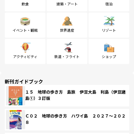
飲食
建築・アート
宿泊
イベント・観戦
世界遺産
リゾート
アクティビティ
鉄道・フライト
ショップ
新刊ガイドブック
１５ 地球の歩き方 島旅 伊豆大島 利島（伊豆諸
島①）３訂版
Ｃ０２ 地球の歩き方 ハワイ島 ２０２７～２０２
８