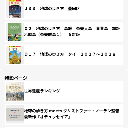
Ｊ３３ 地球の歩き方 墨田区
０２ 地球の歩き方 島旅 奄美大島 喜界島 加計
呂麻島（奄美群島１） ５訂版
Ｄ１７ 地球の歩き方 タイ ２０２７～２０２８
特設ページ
世界遺産ランキング
地球の歩き方 meets クリストファー・ノーラン監督
最新作『オデュッセイア』