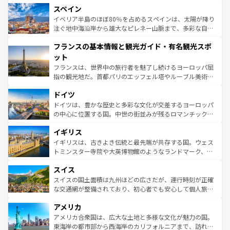
スペイン
ろん、トスカーナの美しい田園風景やアマルフィ海岸の絶
景など、自然景観も見逃せない。観光の合間には、本場の
イベリア半島のほぼ80％を占めるスペインは、太陽が降り
ピザやパスタなど、絶品のイタリア料理を堪能することも
注ぐ地中海沿岸から雄大なピレネー山脈まで、多彩な自然
できる。朝目覚めてから夜眠るまで、すべての瞬間を楽し
と文化が詰まったヨーロッパ屈指の旅行先だ。多様な地域
フランスの基本情報と観光ガイド・有名観光スポ
ませてくれるイタリアで、忘れられない旅をしてみよう！
文化が根付くこの国では、情熱的なフラメンコ、熱気あふ
なお、新着のイタリア情報は
コンテンツ一覧
を参照してほ
れる闘牛、そして美味しいタパスが生活の一部となってい
ット
しい。
る。首都マドリードの洗練された雰囲気や、バルセロナの
フランスは、世界中の旅行者を魅了し続けるヨーロッパ屈
アートに溢れた街角から、地方では古代ローマ遺跡や中世
指の観光地だ。首都パリのエッフェル塔やルーブル美術館
の城塞都市、穏やかなビーチリゾートまで多彩な表情を見
といった象徴的なスポットから、田舎町の古風な美しさま
せる。地方によって風土や気候が異なるスペインはその個
ドイツ
で、幅広い魅力が詰まっている。華麗な宮殿、歴史的な大
性で訪れる人を魅了する。 なお、新着のスペイン情報は
コ
聖堂、美しいビーチ、そして豊かな自然が、訪れる者を心
ドイツは、豊かな歴史と多彩な文化が交差するヨーロッパ
ンテンツ一覧
を参照してほしい。
から魅了する。また、フランスは美食の国としても知ら
の中心に位置する国。中世の街並みが残るロマンチック街
れ、フランス料理はユネスコ無形文化遺産にも登録されて
道から、未来を先取りするようなモダンな都市まで多様な
イギリス
いる。シャンパンの発祥地であるランス、プロヴァンスの
顔を持つこの国は、どこを歩いても飽きることがない。ベ
香り高いラベンダー畑など、多彩な楽しみ方が可能だ。さ
ルリンの文化的活気、バイエルン州のアルプスの絶景、そ
イギリスは、古きよき伝統と最先端が共存する国。ウェス
らに、パリ以外の地域にも魅力が溢れており、どの街角に
してライン川沿いのワイン畑といった風景は必見。ビール
トミンスター寺院や大英博物館のようなランドマーク、歴
も豊かな歴史と文化が息づいている。パリ以外の個性あふ
とソーセージを味わいながら地元の人と過ごす楽しい時間
史ある大学都市、美しい丘陵地帯や牧歌的な風景など、エ
れる地方に足を運ぶとそれぞれで全く異なる文化を体験で
スイス
は、お酒好きな人にはぜひ体験してほしい。 なお、新着の
リアごとに異なる魅力がある。また、優雅なアフタヌーン
きるだろう。 なお、新着のフランス情報は
コンテンツ一覧
ドイツ情報は
コンテンツ一覧
を参照してほしい。
ティー、ビール好きにはたまらない英国パブ、サッカー観
スイスの国土面積は九州ほどの広さだが、運行時刻が正確
を参照してほしい。
戦など、本場だからこそできる体験も豊富。イギリスを旅
な交通網が整備されており、初心者でも安心して個人旅行
して楽しみつくそう。 なお、新着のイギリス情報は
コンテ
を楽しめる。日本同様に時刻表どおりの旅が可能だ。中世
アメリカ
ンツ一覧
を参照してほしい。
の建物がそのまま残る町や、スイスならではのユニークな
博物館もあり、アルプス観光だけでなく町歩きも満喫する
アメリカ合衆国は、広大な土地と多様な文化が魅力の国。
ことができる。国民の所得が高いため物価も高いが、旅行
東海岸の都市部から西海岸のカリフォルニアまで、訪れる