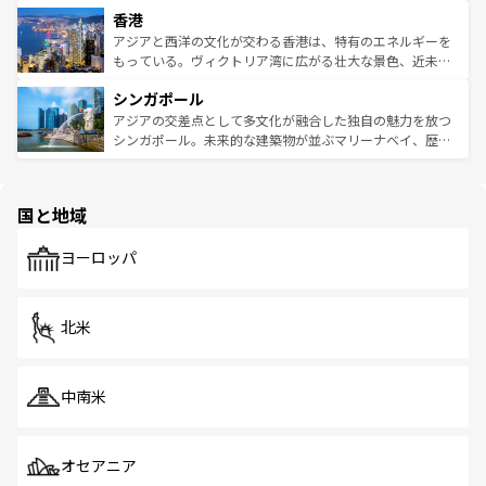
寺院や市場がいたるところに点在し、古きよき文化と現代
香港
とつ。フォーやバインミー、ベトナムコーヒーなどは、ぜ
の活気が交差している。北部ではチェンマイなどの山岳地
ひ現地で味わいたい。どの地域を訪れてもあたたかい人々
帯で自然と触れ合い、南部ではプーケットやクラビの美し
アジアと西洋の文化が交わる香港は、特有のエネルギーを
が旅行者を迎えてくれるので、きっと忘れられない旅にな
いビーチでリゾート気分を楽しむことができる。タイ料理
もっている。ヴィクトリア湾に広がる壮大な景色、近未来
るはずだ。 なお、新着のベトナム情報は
コンテンツ一覧
を
は世界的に有名で、屋台から高級レストランまで味覚を刺
的なアートスポット、そして歴史と現代が融合した町並
参照してほしい。
シンガポール
激する。気候は一年中温暖で、どの季節にも異なる楽しみ
み、どこを訪れても感動するはず。観光スポットが密集し
が待っている。親しみやすいタイの人々、仏教を中心とし
ており、効率よく見どころを回れるのも魅力。息をのむよ
アジアの交差点として多文化が融合した独自の魅力を放つ
た文化、そして多様な観光資源が、訪れる旅人を魅了し続
うな絶景から文化的な体験まで、香港を存分に楽しみ尽く
シンガポール。未来的な建築物が並ぶマリーナベイ、歴史
ける。 なお、新着のタイ情報は
コンテンツ一覧
を参照して
そう。 なお、新着の香港情報は
コンテンツ一覧
を参照して
と伝統を感じられるエスニックタウン、多数の緑豊かな公
ほしい。
ほしい。
園や自然保護区など、自然が調和した近代的な景観と文化
の多様性あふれるカラフルな町は、どこを歩いても新しい
国と地域
発見がある。さらに、治安のよさや充実した公共交通機関
も、旅行者にとっては魅力的なポイント。グルメも豊富
で、ホーカーズは地元の風情を楽しめる外せないスポット
ヨーロッパ
だ。訪れる人を飽きさせないシンガポールで、多様な魅力
を体感しよう。 なお、新着のシンガポール情報は
コンテン
ツ一覧
を参照してほしい。
北米
中南米
オセアニア