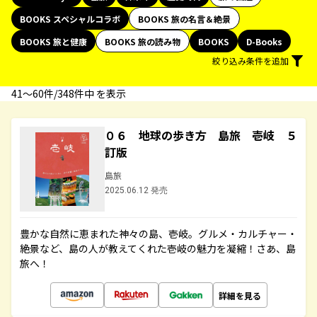
BOOKS スペシャルコラボ
BOOKS 旅の名言＆絶景
BOOKS 旅と健康
BOOKS 旅の読み物
BOOKS
D-Books
絞り込み条件を追加
41〜60件/348件中 を表示
０６ 地球の歩き方 島旅 壱岐 ５
訂版
島旅
2025.06.12 発売
豊かな自然に恵まれた神々の島、壱岐。グルメ・カルチャー・
絶景など、島の人が教えてくれた壱岐の魅力を凝縮！さあ、島
旅へ！
詳細を見る