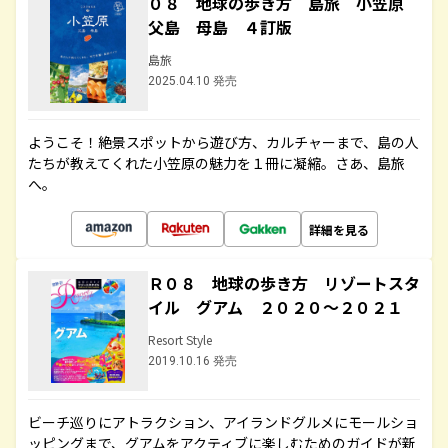
０８ 地球の歩き方 島旅 小笠原
父島 母島 ４訂版
島旅
2025.04.10 発売
ようこそ！絶景スポットから遊び方、カルチャーまで、島の人
たちが教えてくれた小笠原の魅力を１冊に凝縮。さあ、島旅
へ。
詳細を見る
Ｒ０８ 地球の歩き方 リゾートスタ
イル グアム ２０２０～２０２１
Resort Style
2019.10.16 発売
ビーチ巡りにアトラクション、アイランドグルメにモールショ
ッピングまで、グアムをアクティブに楽しむためのガイドが新