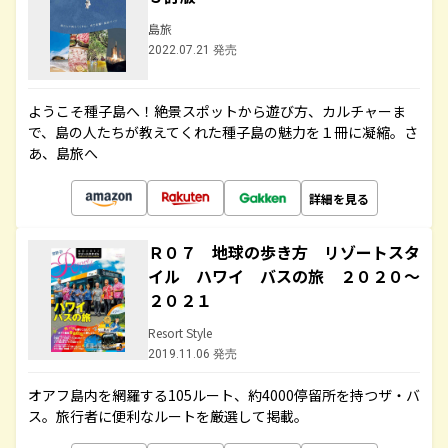
島旅
2022.07.21 発売
ようこそ種子島へ！絶景スポットから遊び方、カルチャーま
で、島の人たちが教えてくれた種子島の魅力を１冊に凝縮。さ
あ、島旅へ
詳細を見る
Ｒ０７ 地球の歩き方 リゾートスタ
イル ハワイ バスの旅 ２０２０～
２０２１
Resort Style
2019.11.06 発売
オアフ島内を網羅する105ルート、約4000停留所を持つザ・バ
ス。旅行者に便利なルートを厳選して掲載。