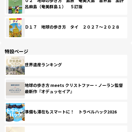
０２ 地球の歩き方 島旅 奄美大島 喜界島 加計
呂麻島（奄美群島１） ５訂版
Ｄ１７ 地球の歩き方 タイ ２０２７～２０２８
特設ページ
世界遺産ランキング
地球の歩き方 meets クリストファー・ノーラン監督
最新作『オデュッセイア』
準備も滞在もスマートに！ トラベルハック2026