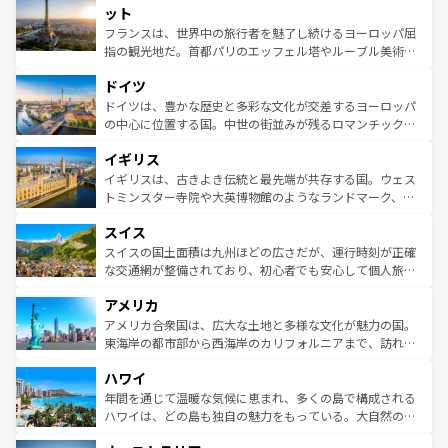
なお、新着のイタリア情報は
コンテンツ一覧
を参照してほ
れる闘牛、そして美味しいタパスが生活の一部となってい
ット
しい。
る。首都マドリードの洗練された雰囲気や、バルセロナの
フランスは、世界中の旅行者を魅了し続けるヨーロッパ屈
アートに溢れた街角から、地方では古代ローマ遺跡や中世
指の観光地だ。首都パリのエッフェル塔やルーブル美術館
の城塞都市、穏やかなビーチリゾートまで多彩な表情を見
といった象徴的なスポットから、田舎町の古風な美しさま
せる。地方によって風土や気候が異なるスペインはその個
ドイツ
で、幅広い魅力が詰まっている。華麗な宮殿、歴史的な大
性で訪れる人を魅了する。 なお、新着のスペイン情報は
コ
聖堂、美しいビーチ、そして豊かな自然が、訪れる者を心
ドイツは、豊かな歴史と多彩な文化が交差するヨーロッパ
ンテンツ一覧
を参照してほしい。
から魅了する。また、フランスは美食の国としても知ら
の中心に位置する国。中世の街並みが残るロマンチック街
れ、フランス料理はユネスコ無形文化遺産にも登録されて
道から、未来を先取りするようなモダンな都市まで多様な
イギリス
いる。シャンパンの発祥地であるランス、プロヴァンスの
顔を持つこの国は、どこを歩いても飽きることがない。ベ
香り高いラベンダー畑など、多彩な楽しみ方が可能だ。さ
ルリンの文化的活気、バイエルン州のアルプスの絶景、そ
イギリスは、古きよき伝統と最先端が共存する国。ウェス
らに、パリ以外の地域にも魅力が溢れており、どの街角に
してライン川沿いのワイン畑といった風景は必見。ビール
トミンスター寺院や大英博物館のようなランドマーク、歴
も豊かな歴史と文化が息づいている。パリ以外の個性あふ
とソーセージを味わいながら地元の人と過ごす楽しい時間
史ある大学都市、美しい丘陵地帯や牧歌的な風景など、エ
れる地方に足を運ぶとそれぞれで全く異なる文化を体験で
スイス
は、お酒好きな人にはぜひ体験してほしい。 なお、新着の
リアごとに異なる魅力がある。また、優雅なアフタヌーン
きるだろう。 なお、新着のフランス情報は
コンテンツ一覧
ドイツ情報は
コンテンツ一覧
を参照してほしい。
ティー、ビール好きにはたまらない英国パブ、サッカー観
スイスの国土面積は九州ほどの広さだが、運行時刻が正確
を参照してほしい。
戦など、本場だからこそできる体験も豊富。イギリスを旅
な交通網が整備されており、初心者でも安心して個人旅行
して楽しみつくそう。 なお、新着のイギリス情報は
コンテ
を楽しめる。日本同様に時刻表どおりの旅が可能だ。中世
アメリカ
ンツ一覧
を参照してほしい。
の建物がそのまま残る町や、スイスならではのユニークな
博物館もあり、アルプス観光だけでなく町歩きも満喫する
アメリカ合衆国は、広大な土地と多様な文化が魅力の国。
ことができる。国民の所得が高いため物価も高いが、旅行
東海岸の都市部から西海岸のカリフォルニアまで、訪れる
者向けの交通パス提供のサービスもあり、うまく活用すれ
場所ごとに異なる風景と体験が待っている。ニューヨーク
ハワイ
ば市内交通費無料で観光を楽しむこともできる。 なお、新
のような巨大都市は、観光、ショッピング、エンターテイ
着のスイス情報は
コンテンツ一覧
を参照してほしい。
ンメントが詰まった刺激的なスポットだ。一方、アメリカ
年間を通じて温暖な気候に恵まれ、多くの島で構成される
西部には大自然が広がり、グランドキャニオンやイエロー
ハワイは、どの島も独自の魅力をもっている。大自然の神
ストーン国立公園といった絶景が堪能できる。さらに、南
秘を感じたいなら、火山が生み出した壮大な景観を誇るハ