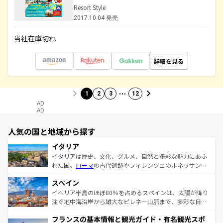
Resort Style
2017.10.04 発売
当社在庫切れ
詳細を見る
…
1
2
3
12
AD
AD
人気の国と地域から探す
イタリア
イタリアは歴史、文化、グルメ、自然と多彩な魅力にあふ
れた国。
ローマ
の古代遺跡やフィレンツェのルネッサンス
美術、ヴェネツィアの運河など、歴史あるスポットはもち
スペイン
ろん、トスカーナの美しい田園風景やアマルフィ海岸の絶
景など、自然景観も見逃せない。観光の合間には、本場の
イベリア半島のほぼ80％を占めるスペインは、太陽が降り
ピザやパスタなど、絶品のイタリア料理を堪能することも
注ぐ地中海沿岸から雄大なピレネー山脈まで、多彩な自然
できる。朝目覚めてから夜眠るまで、すべての瞬間を楽し
と文化が詰まったヨーロッパ屈指の旅行先だ。多様な地域
フランスの基本情報と観光ガイド・有名観光スポ
ませてくれるイタリアで、忘れられない旅をしてみよう！
文化が根付くこの国では、情熱的なフラメンコ、熱気あふ