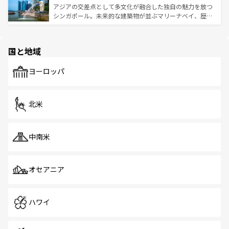
が待っている。親しみやすいタイの人々、仏教を中心とし
ており、効率よく見どころを回れるのも魅力。息をのむよ
アジアの交差点として多文化が融合した独自の魅力を放つ
た文化、そして多様な観光資源が、訪れる旅人を魅了し続
うな絶景から文化的な体験まで、香港を存分に楽しみ尽く
シンガポール。未来的な建築物が並ぶマリーナベイ、歴史
ける。 なお、新着のタイ情報は
コンテンツ一覧
を参照して
そう。 なお、新着の香港情報は
コンテンツ一覧
を参照して
と伝統を感じられるエスニックタウン、多数の緑豊かな公
ほしい。
ほしい。
園や自然保護区など、自然が調和した近代的な景観と文化
の多様性あふれるカラフルな町は、どこを歩いても新しい
国と地域
発見がある。さらに、治安のよさや充実した公共交通機関
も、旅行者にとっては魅力的なポイント。グルメも豊富
で、ホーカーズは地元の風情を楽しめる外せないスポット
ヨーロッパ
だ。訪れる人を飽きさせないシンガポールで、多様な魅力
を体感しよう。 なお、新着のシンガポール情報は
コンテン
ツ一覧
を参照してほしい。
北米
中南米
オセアニア
ハワイ