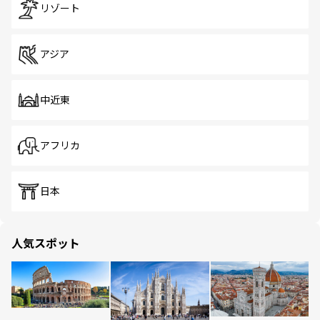
リゾート
アジア
中近東
アフリカ
日本
人気スポット