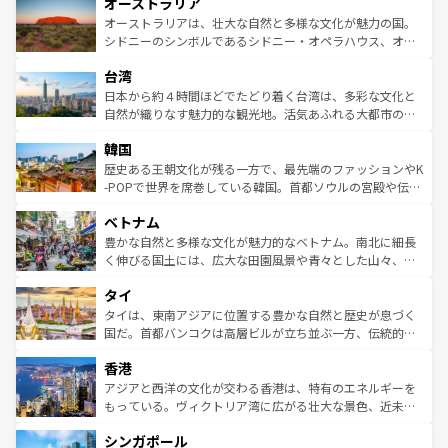
オーストラリア
部のニューオーリンズでは、音楽と美食が融合した独特の
ワイ島は見逃せない。また、定番の観光地といえばオアフ
文化が魅力。旅行者はアメリカの各地域で異なる魅力を楽
島だが、静かな自然を求めるならマウイ島やカウアイ島が
オーストラリアは、壮大な自然と多様な文化が魅力の国。
しみながら、その多様性と豊かな歴史を感じることができ
おすすめ。エメラルドグリーンに輝く海をはじめ、豊かな
シドニーのシンボルであるシドニー・オペラハウス、オー
るだろう。車でのロードトリップや列車の旅も、アメリカ
文化や歴史が息づいている。「アロハスピリット」と呼ば
ストラリア東海岸北部に広がる大サンゴ礁地帯グレートバ
ならではの贅沢な旅のスタイルだ。 なお、新着のアメリカ
台湾
れるおもてなしの心で訪れる人々を迎えてくれるハワイの
リアリーフや大陸中央部にそびえるウルル（エアーズロッ
情報は
コンテンツ一覧
を参照してほしい。
人々、おいしいローカルフードやハワイアンミュージッ
ク）、タスマニアの美しい原生林やケアンズの熱帯雨林な
日本から約４時間ほどでたどり着く台湾は、多彩な文化と
ク、伝統的なフラダンスなど、すべてがハワイの魅力を彩
ど、見どころがたくさん。また、カフェやワイン、オージ
自然が織りなす魅力的な観光地。活気あふれる大都市の台
っている。訪れるたびに新しい発見と感動が待っているハ
ービーフなどの食文化も豊かで、美味しいものであふれて
北やノスタルジックな町並みが人気な九份（ジォウフェ
ワイを、存分に味わってほしい。 なお、新着のハワイ情報
韓国
いる。アクティビティも充実しており、サーフィンやダイ
ン）、静ひつな山岳地帯である台湾東部など、都市の喧騒
は
コンテンツ一覧
を参照してほしい。
ビング、ハイキングなど、アウトドア好きにはたまらな
と山間の静けさが共存しており、訪れる人に新しい発見と
歴史ある王朝文化が残る一方で、最先端のファッションやK
い。オーストラリアの多彩な魅力を存分に味わいつくそ
驚きをもたらしてくれる。また、奥深い台湾の食文化も魅
-POPで世界を席巻している韓国。首都ソウルの宮殿や伝統
う。 なお、新着のオーストラリア情報は
コンテンツ一覧
を
力で、夜市などの屋台グルメから高級料理、ヘルシーで美
家屋が並ぶエリアでは韓国の歴史と文化に浸ることがで
参照してほしい。
ベトナム
容にもいいと評判のスイーツなど、バラエティ豊かな料理
き、地方に足を延ばせば四季折々の自然美を楽しむことが
が味わえる。 なお、新着の台湾情報は
コンテンツ一覧
を参
できる。そして、キムチや焼肉、絶品のストリートフード
豊かな自然と多様な文化が魅力的なベトナム。南北に細長
照してほしい。
まで、さまざまな韓国料理が待っている。夜には、韓国な
く伸びる国土には、広大な田園風景や青々とした山々、世
らではのナイトライフも堪能できる。あたたかいホスピタ
界遺産に登録された壮大な自然景観が点在し、都市部では
タイ
リティに包まれながら、韓国の多彩な魅力を心ゆくまで味
急速な発展と共に伝統が息づく。ハノイの古い町並みやホ
わってみてほしい。 なお、新着の韓国情報は
コンテンツ一
ーチミン市のフランス統治時代の建物も、独特の雰囲気を
タイは、東南アジアに位置する豊かな自然と歴史が息づく
覧
を参照してほしい。
醸し出している。また、バラエティの豊かさとおいしさで
国だ。首都バンコクは高層ビルが立ち並ぶ一方、伝統的な
世界中の食通を魅了してやまないベトナム料理も魅力のひ
寺院や市場がいたるところに点在し、古きよき文化と現代
香港
とつ。フォーやバインミー、ベトナムコーヒーなどは、ぜ
の活気が交差している。北部ではチェンマイなどの山岳地
ひ現地で味わいたい。どの地域を訪れてもあたたかい人々
帯で自然と触れ合い、南部ではプーケットやクラビの美し
アジアと西洋の文化が交わる香港は、特有のエネルギーを
が旅行者を迎えてくれるので、きっと忘れられない旅にな
いビーチでリゾート気分を楽しむことができる。タイ料理
もっている。ヴィクトリア湾に広がる壮大な景色、近未来
るはずだ。 なお、新着のベトナム情報は
コンテンツ一覧
を
は世界的に有名で、屋台から高級レストランまで味覚を刺
的なアートスポット、そして歴史と現代が融合した町並
参照してほしい。
シンガポール
激する。気候は一年中温暖で、どの季節にも異なる楽しみ
み、どこを訪れても感動するはず。観光スポットが密集し