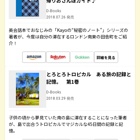
帰りおさんぽガイド♪
D-Books
2018.07.26 発売
英会話本でおなじみの「Kayoの“秘密のノート”」シリーズの
著者が、今度は自分の滞在するロンドン南東の田舎町をご紹
介！
詳細を見る
とろとろトロピカル ある旅の記録と
記憶。 第1巻
D-Books
2018.03.29 発売
子供の頃から夢見ていた南の島に滞在することになった筆者
が、島で出合うトロピカルでマジカルな45日間の記録と記
憶。