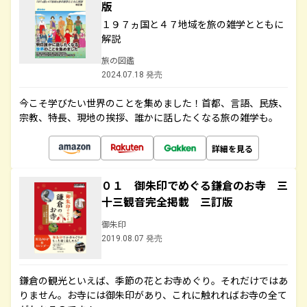
版
１９７ヵ国と４７地域を旅の雑学とともに
解説
旅の図鑑
2024.07.18 発売
今こそ学びたい世界のことを集めました！首都、言語、民族、
宗教、特長、現地の挨拶、誰かに話したくなる旅の雑学も。
詳細を見る
０１ 御朱印でめぐる鎌倉のお寺 三
十三観音完全掲載 三訂版
御朱印
2019.08.07 発売
鎌倉の観光といえば、季節の花とお寺めぐり。それだけではあ
りません。お寺には御朱印があり、これに触れればお寺の全て