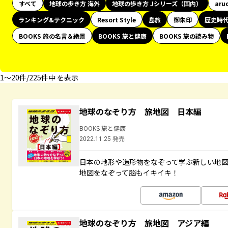
すべて
地球の歩き方 海外
地球の歩き方 Jシリーズ（国内）
aru
ランキング&テクニック
Resort Style
島旅
御朱印
歴史時
BOOKS 旅の名言＆絶景
BOOKS 旅と健康
BOOKS 旅の読み物
1〜20件/225件中 を表示
地球のなぞり方 旅地図 日本編
BOOKS 旅と健康
2022.11.25 発売
日本の地形や造形物をなぞって学ぶ新しい地
地図をなぞって脳もイキイキ！
地球のなぞり方 旅地図 アジア編