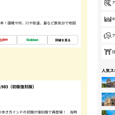
図本！国境や州、川や街道、島など旅気分で地図
詳細を見る
人気ス
-1983（初版復刻版）
球の歩き方インドの初版が復刻版で再登場！ 当時