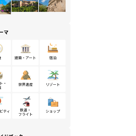
ーマ
食
建築・アート
宿泊
ト・
世界遺産
リゾート
戦
鉄道・
ビティ
ショップ
フライト