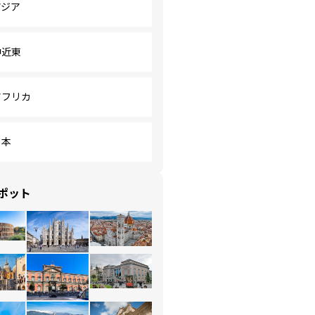
アジア
中近東
アフリカ
日本
ポット