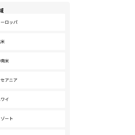
域
ヨーロッパ
北米
中南米
オセアニア
ハワイ
リゾート