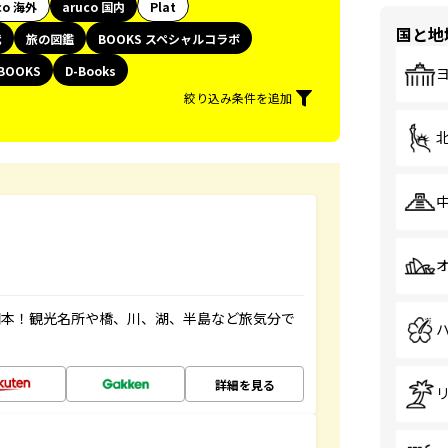
co 海外
aruco 国内
Plat
国と地
代
旅の図鑑
BOOKS スペシャルコラボ
BOOKS
D-Books
絞り込み条件を追加
図本！観光名所や橋、川、湖、半島など旅気分で
詳細を見る