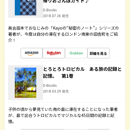
帰りおさんぽガイド♪
D-Books
2018.07.26 発売
英会話本でおなじみの「Kayoの“秘密のノート”」シリーズの
著者が、今度は自分の滞在するロンドン南東の田舎町をご紹
介！
詳細を見る
とろとろトロピカル ある旅の記録と
記憶。 第1巻
D-Books
2018.03.29 発売
子供の頃から夢見ていた南の島に滞在することになった筆者
が、島で出合うトロピカルでマジカルな45日間の記録と記
憶。