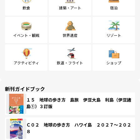
飲食
建築・アート
宿泊
イベント・観戦
世界遺産
リゾート
アクティビティ
鉄道・フライト
ショップ
新刊ガイドブック
１５ 地球の歩き方 島旅 伊豆大島 利島（伊豆諸
島①）３訂版
Ｃ０２ 地球の歩き方 ハワイ島 ２０２７～２０２
８