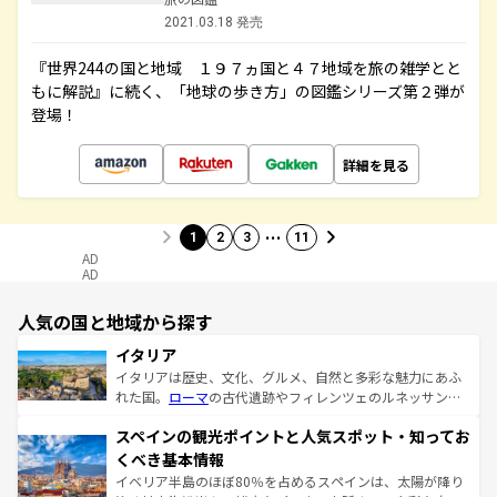
2021.03.18 発売
『世界244の国と地域 １９７ヵ国と４７地域を旅の雑学とと
もに解説』に続く、「地球の歩き方」の図鑑シリーズ第２弾が
登場！
詳細を見る
…
1
2
3
11
AD
AD
人気の国と地域から探す
イタリア
イタリアは歴史、文化、グルメ、自然と多彩な魅力にあふ
れた国。
ローマ
の古代遺跡やフィレンツェのルネッサンス
美術、ヴェネツィアの運河など、歴史あるスポットはもち
スペインの観光ポイントと人気スポット・知ってお
ろん、トスカーナの美しい田園風景やアマルフィ海岸の絶
景など、自然景観も見逃せない。観光の合間には、本場の
くべき基本情報
ピザやパスタなど、絶品のイタリア料理を堪能することも
イベリア半島のほぼ80％を占めるスペインは、太陽が降り
できる。朝目覚めてから夜眠るまで、すべての瞬間を楽し