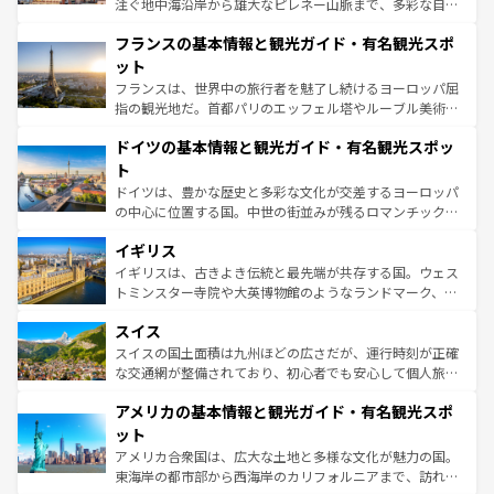
注ぐ地中海沿岸から雄大なピレネー山脈まで、多彩な自然
ませてくれるイタリアで、忘れられない旅をしてみよう！
と文化が詰まったヨーロッパ屈指の旅行先だ。多様な地域
なお、新着のイタリア情報は
コンテンツ一覧
を参照してほ
フランスの基本情報と観光ガイド・有名観光スポ
文化が根付くこの国では、情熱的なフラメンコ、熱気あふ
しい。
れる闘牛、そして美味しいタパスが生活の一部となってい
ット
る。首都マドリードの洗練された雰囲気や、バルセロナの
フランスは、世界中の旅行者を魅了し続けるヨーロッパ屈
アートに溢れた街角から、地方では古代ローマ遺跡や中世
指の観光地だ。首都パリのエッフェル塔やルーブル美術館
の城塞都市、穏やかなビーチリゾートまで多彩な表情を見
といった象徴的なスポットから、田舎町の古風な美しさま
せる。地方によって風土や気候が異なるスペインはその個
ドイツの基本情報と観光ガイド・有名観光スポッ
で、幅広い魅力が詰まっている。華麗な宮殿、歴史的な大
性で訪れる人を魅了する。 なお、新着のスペイン情報は
コ
聖堂、美しいビーチ、そして豊かな自然が、訪れる者を心
ト
ンテンツ一覧
を参照してほしい。
から魅了する。また、フランスは美食の国としても知ら
ドイツは、豊かな歴史と多彩な文化が交差するヨーロッパ
れ、フランス料理はユネスコ無形文化遺産にも登録されて
の中心に位置する国。中世の街並みが残るロマンチック街
いる。シャンパンの発祥地であるランス、プロヴァンスの
道から、未来を先取りするようなモダンな都市まで多様な
香り高いラベンダー畑など、多彩な楽しみ方が可能だ。さ
イギリス
顔を持つこの国は、どこを歩いても飽きることがない。ベ
らに、パリ以外の地域にも魅力が溢れており、どの街角に
ルリンの文化的活気、バイエルン州のアルプスの絶景、そ
イギリスは、古きよき伝統と最先端が共存する国。ウェス
も豊かな歴史と文化が息づいている。パリ以外の個性あふ
してライン川沿いのワイン畑といった風景は必見。ビール
トミンスター寺院や大英博物館のようなランドマーク、歴
れる地方に足を運ぶとそれぞれで全く異なる文化を体験で
とソーセージを味わいながら地元の人と過ごす楽しい時間
史ある大学都市、美しい丘陵地帯や牧歌的な風景など、エ
きるだろう。 なお、新着のフランス情報は
コンテンツ一覧
スイス
は、お酒好きな人にはぜひ体験してほしい。 なお、新着の
リアごとに異なる魅力がある。また、優雅なアフタヌーン
を参照してほしい。
ドイツ情報は
コンテンツ一覧
を参照してほしい。
ティー、ビール好きにはたまらない英国パブ、サッカー観
スイスの国土面積は九州ほどの広さだが、運行時刻が正確
戦など、本場だからこそできる体験も豊富。イギリスを旅
な交通網が整備されており、初心者でも安心して個人旅行
して楽しみつくそう。 なお、新着のイギリス情報は
コンテ
を楽しめる。日本同様に時刻表どおりの旅が可能だ。中世
アメリカの基本情報と観光ガイド・有名観光スポ
ンツ一覧
を参照してほしい。
の建物がそのまま残る町や、スイスならではのユニークな
博物館もあり、アルプス観光だけでなく町歩きも満喫する
ット
ことができる。国民の所得が高いため物価も高いが、旅行
アメリカ合衆国は、広大な土地と多様な文化が魅力の国。
者向けの交通パス提供のサービスもあり、うまく活用すれ
東海岸の都市部から西海岸のカリフォルニアまで、訪れる
ば市内交通費無料で観光を楽しむこともできる。 なお、新