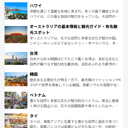
場所ごとに異なる風景と体験が待っている。ニューヨーク
着のスイス情報は
コンテンツ一覧
を参照してほしい。
ハワイ
のような巨大都市は、観光、ショッピング、エンターテイ
ンメントが詰まった刺激的なスポットだ。一方、アメリカ
年間を通じて温暖な気候に恵まれ、多くの島で構成される
西部には大自然が広がり、グランドキャニオンやイエロー
ハワイは、どの島も独自の魅力をもっている。大自然の神
ストーン国立公園といった絶景が堪能できる。さらに、南
秘を感じたいなら、火山が生み出した壮大な景観を誇るハ
オーストラリアの基本情報と観光ガイド・有名観
部のニューオーリンズでは、音楽と美食が融合した独特の
ワイ島は見逃せない。また、定番の観光地といえばオアフ
文化が魅力。旅行者はアメリカの各地域で異なる魅力を楽
島だが、静かな自然を求めるならマウイ島やカウアイ島が
光スポット
しみながら、その多様性と豊かな歴史を感じることができ
おすすめ。エメラルドグリーンに輝く海をはじめ、豊かな
オーストラリアは、壮大な自然と多様な文化が魅力の国。
るだろう。車でのロードトリップや列車の旅も、アメリカ
文化や歴史が息づいている。「アロハスピリット」と呼ば
シドニーのシンボルであるシドニー・オペラハウス、オー
ならではの贅沢な旅のスタイルだ。 なお、新着のアメリカ
れるおもてなしの心で訪れる人々を迎えてくれるハワイの
ストラリア東海岸北部に広がる大サンゴ礁地帯グレートバ
情報は
コンテンツ一覧
を参照してほしい。
人々、おいしいローカルフードやハワイアンミュージッ
台湾
リアリーフや大陸中央部にそびえるウルル（エアーズロッ
ク、伝統的なフラダンスなど、すべてがハワイの魅力を彩
ク）、タスマニアの美しい原生林やケアンズの熱帯雨林な
日本から約４時間ほどでたどり着く台湾は、多彩な文化と
っている。訪れるたびに新しい発見と感動が待っているハ
ど、見どころがたくさん。また、カフェやワイン、オージ
自然が織りなす魅力的な観光地。活気あふれる大都市の台
ワイを、存分に味わってほしい。 なお、新着のハワイ情報
ービーフなどの食文化も豊かで、美味しいものであふれて
北やノスタルジックな町並みが人気な九份（ジォウフェ
は
コンテンツ一覧
を参照してほしい。
韓国
いる。アクティビティも充実しており、サーフィンやダイ
ン）、静ひつな山岳地帯である台湾東部など、都市の喧騒
ビング、ハイキングなど、アウトドア好きにはたまらな
と山間の静けさが共存しており、訪れる人に新しい発見と
歴史ある王朝文化が残る一方で、最先端のファッションやK
い。オーストラリアの多彩な魅力を存分に味わいつくそ
驚きをもたらしてくれる。また、奥深い台湾の食文化も魅
-POPで世界を席巻している韓国。首都ソウルの宮殿や伝統
う。 なお、新着のオーストラリア情報は
コンテンツ一覧
を
力で、夜市などの屋台グルメから高級料理、ヘルシーで美
家屋が並ぶエリアでは韓国の歴史と文化に浸ることがで
参照してほしい。
ベトナム
容にもいいと評判のスイーツなど、バラエティ豊かな料理
き、地方に足を延ばせば四季折々の自然美を楽しむことが
が味わえる。 なお、新着の台湾情報は
コンテンツ一覧
を参
できる。そして、キムチや焼肉、絶品のストリートフード
豊かな自然と多様な文化が魅力的なベトナム。南北に細長
照してほしい。
まで、さまざまな韓国料理が待っている。夜には、韓国な
く伸びる国土には、広大な田園風景や青々とした山々、世
らではのナイトライフも堪能できる。あたたかいホスピタ
界遺産に登録された壮大な自然景観が点在し、都市部では
タイ
リティに包まれながら、韓国の多彩な魅力を心ゆくまで味
急速な発展と共に伝統が息づく。ハノイの古い町並みやホ
わってみてほしい。 なお、新着の韓国情報は
コンテンツ一
ーチミン市のフランス統治時代の建物も、独特の雰囲気を
タイは、東南アジアに位置する豊かな自然と歴史が息づく
覧
を参照してほしい。
醸し出している。また、バラエティの豊かさとおいしさで
国だ。首都バンコクは高層ビルが立ち並ぶ一方、伝統的な