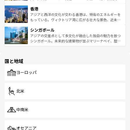
世界中の食通を魅了してやまないベトナム料理も魅力のひ
寺院や市場がいたるところに点在し、古きよき文化と現代
香港
とつ。フォーやバインミー、ベトナムコーヒーなどは、ぜ
の活気が交差している。北部ではチェンマイなどの山岳地
ひ現地で味わいたい。どの地域を訪れてもあたたかい人々
帯で自然と触れ合い、南部ではプーケットやクラビの美し
アジアと西洋の文化が交わる香港は、特有のエネルギーを
が旅行者を迎えてくれるので、きっと忘れられない旅にな
いビーチでリゾート気分を楽しむことができる。タイ料理
もっている。ヴィクトリア湾に広がる壮大な景色、近未来
るはずだ。 なお、新着のベトナム情報は
コンテンツ一覧
を
は世界的に有名で、屋台から高級レストランまで味覚を刺
的なアートスポット、そして歴史と現代が融合した町並
参照してほしい。
シンガポール
激する。気候は一年中温暖で、どの季節にも異なる楽しみ
み、どこを訪れても感動するはず。観光スポットが密集し
が待っている。親しみやすいタイの人々、仏教を中心とし
ており、効率よく見どころを回れるのも魅力。息をのむよ
アジアの交差点として多文化が融合した独自の魅力を放つ
た文化、そして多様な観光資源が、訪れる旅人を魅了し続
うな絶景から文化的な体験まで、香港を存分に楽しみ尽く
シンガポール。未来的な建築物が並ぶマリーナベイ、歴史
ける。 なお、新着のタイ情報は
コンテンツ一覧
を参照して
そう。 なお、新着の香港情報は
コンテンツ一覧
を参照して
と伝統を感じられるエスニックタウン、多数の緑豊かな公
ほしい。
ほしい。
園や自然保護区など、自然が調和した近代的な景観と文化
の多様性あふれるカラフルな町は、どこを歩いても新しい
国と地域
発見がある。さらに、治安のよさや充実した公共交通機関
も、旅行者にとっては魅力的なポイント。グルメも豊富
で、ホーカーズは地元の風情を楽しめる外せないスポット
ヨーロッパ
だ。訪れる人を飽きさせないシンガポールで、多様な魅力
を体感しよう。 なお、新着のシンガポール情報は
コンテン
ツ一覧
を参照してほしい。
北米
中南米
オセアニア