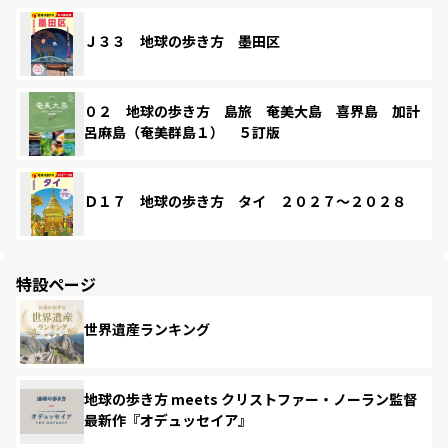
Ｊ３３ 地球の歩き方 墨田区
０２ 地球の歩き方 島旅 奄美大島 喜界島 加計
呂麻島（奄美群島１） ５訂版
Ｄ１７ 地球の歩き方 タイ ２０２７～２０２８
特設ページ
世界遺産ランキング
地球の歩き方 meets クリストファー・ノーラン監督
最新作『オデュッセイア』