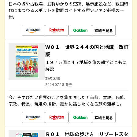
日本の城や古戦場、武将ゆかりの史跡、展示施設など、戦国時
代にまつわるスポットを徹底ガイドする歴史ファン必携の一
冊。
詳細を見る
Ｗ０１ 世界２４４の国と地域 改訂
版
１９７ヵ国と４７地域を旅の雑学とともに
解説
旅の図鑑
2024.07.18 発売
今こそ学びたい世界のことを集めました！首都、言語、民族、
宗教、特長、現地の挨拶、誰かに話したくなる旅の雑学も。
詳細を見る
Ｒ０１ 地球の歩き方 リゾートスタ