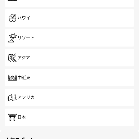
ハワイ
リゾート
アジア
中近東
アフリカ
日本