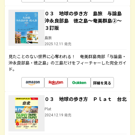
０３ 地球の歩き方 島旅 与論島
沖永良部島 徳之島～奄美群島②～
３訂版
島旅
2025.12.11 発売
見たことのない世界に心奪われる！ 奄美群島南部「与論島・
沖永良部島・徳之島」の三島だけをフィーチャーした完全ガイ
ド。
詳細を見る
０３ 地球の歩き方 Ｐｌａｔ 台北
Plat
2024.12.19 発売