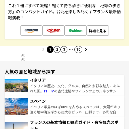
これ１冊にすべて凝縮！軽くて持ち歩きに便利な「地球の歩き
方」のコンパクトガイド。台北を楽しみ尽くすプラン＆最新情
報満載！
詳細を見る
…
1
2
3
10
AD
AD
人気の国と地域から探す
イタリア
イタリアは歴史、文化、グルメ、自然と多彩な魅力にあふ
れた国。
ローマ
の古代遺跡やフィレンツェのルネッサンス
美術、ヴェネツィアの運河など、歴史あるスポットはもち
スペイン
ろん、トスカーナの美しい田園風景やアマルフィ海岸の絶
景など、自然景観も見逃せない。観光の合間には、本場の
イベリア半島のほぼ80％を占めるスペインは、太陽が降り
ピザやパスタなど、絶品のイタリア料理を堪能することも
注ぐ地中海沿岸から雄大なピレネー山脈まで、多彩な自然
できる。朝目覚めてから夜眠るまで、すべての瞬間を楽し
と文化が詰まったヨーロッパ屈指の旅行先だ。多様な地域
フランスの基本情報と観光ガイド・有名観光スポ
ませてくれるイタリアで、忘れられない旅をしてみよう！
文化が根付くこの国では、情熱的なフラメンコ、熱気あふ
なお、新着のイタリア情報は
コンテンツ一覧
を参照してほ
れる闘牛、そして美味しいタパスが生活の一部となってい
ット