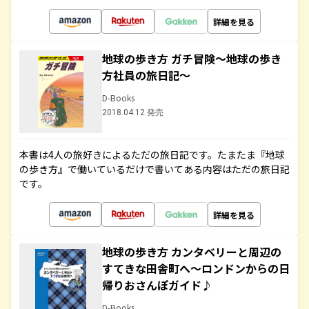
詳細を見る
地球の歩き方 ガチ冒険～地球の歩き
方社員の旅日記～
D-Books
2018.04.12 発売
本書は4人の旅好きによるただの旅日記です。たまたま『地球
の歩き方』で働いているだけで書いてある内容はただの旅日記
です。
詳細を見る
地球の歩き方 カンタベリーと周辺の
すてきな田舎町へ～ロンドンからの日
帰りおさんぽガイド♪
D-Books