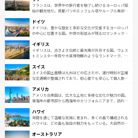
しい。
る。首都マドリードの洗練された雰囲気や、バルセロナの
フランスは、世界中の旅行者を魅了し続けるヨーロッパ屈
アートに溢れた街角から、地方では古代ローマ遺跡や中世
指の観光地だ。首都パリのエッフェル塔やルーブル美術館
の城塞都市、穏やかなビーチリゾートまで多彩な表情を見
といった象徴的なスポットから、田舎町の古風な美しさま
せる。地方によって風土や気候が異なるスペインはその個
ドイツ
で、幅広い魅力が詰まっている。華麗な宮殿、歴史的な大
性で訪れる人を魅了する。 なお、新着のスペイン情報は
コ
聖堂、美しいビーチ、そして豊かな自然が、訪れる者を心
ドイツは、豊かな歴史と多彩な文化が交差するヨーロッパ
ンテンツ一覧
を参照してほしい。
から魅了する。また、フランスは美食の国としても知ら
の中心に位置する国。中世の街並みが残るロマンチック街
れ、フランス料理はユネスコ無形文化遺産にも登録されて
道から、未来を先取りするようなモダンな都市まで多様な
イギリス
いる。シャンパンの発祥地であるランス、プロヴァンスの
顔を持つこの国は、どこを歩いても飽きることがない。ベ
香り高いラベンダー畑など、多彩な楽しみ方が可能だ。さ
ルリンの文化的活気、バイエルン州のアルプスの絶景、そ
イギリスは、古きよき伝統と最先端が共存する国。ウェス
らに、パリ以外の地域にも魅力が溢れており、どの街角に
してライン川沿いのワイン畑といった風景は必見。ビール
トミンスター寺院や大英博物館のようなランドマーク、歴
も豊かな歴史と文化が息づいている。パリ以外の個性あふ
とソーセージを味わいながら地元の人と過ごす楽しい時間
史ある大学都市、美しい丘陵地帯や牧歌的な風景など、エ
れる地方に足を運ぶとそれぞれで全く異なる文化を体験で
スイス
は、お酒好きな人にはぜひ体験してほしい。 なお、新着の
リアごとに異なる魅力がある。また、優雅なアフタヌーン
きるだろう。 なお、新着のフランス情報は
コンテンツ一覧
ドイツ情報は
コンテンツ一覧
を参照してほしい。
ティー、ビール好きにはたまらない英国パブ、サッカー観
スイスの国土面積は九州ほどの広さだが、運行時刻が正確
を参照してほしい。
戦など、本場だからこそできる体験も豊富。イギリスを旅
な交通網が整備されており、初心者でも安心して個人旅行
して楽しみつくそう。 なお、新着のイギリス情報は
コンテ
を楽しめる。日本同様に時刻表どおりの旅が可能だ。中世
アメリカ
ンツ一覧
を参照してほしい。
の建物がそのまま残る町や、スイスならではのユニークな
博物館もあり、アルプス観光だけでなく町歩きも満喫する
アメリカ合衆国は、広大な土地と多様な文化が魅力の国。
ことができる。国民の所得が高いため物価も高いが、旅行
東海岸の都市部から西海岸のカリフォルニアまで、訪れる
者向けの交通パス提供のサービスもあり、うまく活用すれ
場所ごとに異なる風景と体験が待っている。ニューヨーク
ハワイ
ば市内交通費無料で観光を楽しむこともできる。 なお、新
のような巨大都市は、観光、ショッピング、エンターテイ
着のスイス情報は
コンテンツ一覧
を参照してほしい。
ンメントが詰まった刺激的なスポットだ。一方、アメリカ
年間を通じて温暖な気候に恵まれ、多くの島で構成される
西部には大自然が広がり、グランドキャニオンやイエロー
ハワイは、どの島も独自の魅力をもっている。大自然の神
ストーン国立公園といった絶景が堪能できる。さらに、南
秘を感じたいなら、火山が生み出した壮大な景観を誇るハ
オーストラリア
部のニューオーリンズでは、音楽と美食が融合した独特の
ワイ島は見逃せない。また、定番の観光地といえばオアフ