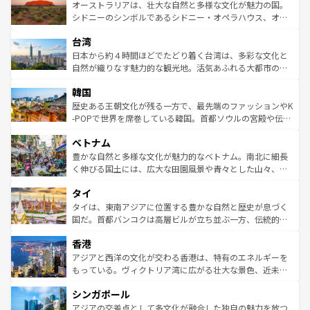
文化が魅力。旅行者はアメリカの各地域で異なる魅力を楽
島だが、静かな自然を求めるならマウイ島やカウアイ島が
オーストラリアは、壮大な自然と多様な文化が魅力の国。
しみながら、その多様性と豊かな歴史を感じることができ
おすすめ。エメラルドグリーンに輝く海をはじめ、豊かな
シドニーのシンボルであるシドニー・オペラハウス、オー
るだろう。車でのロードトリップや列車の旅も、アメリカ
文化や歴史が息づいている。「アロハスピリット」と呼ば
ストラリア東海岸北部に広がる大サンゴ礁地帯グレートバ
ならではの贅沢な旅のスタイルだ。 なお、新着のアメリカ
台湾
れるおもてなしの心で訪れる人々を迎えてくれるハワイの
リアリーフや大陸中央部にそびえるウルル（エアーズロッ
情報は
コンテンツ一覧
を参照してほしい。
人々、おいしいローカルフードやハワイアンミュージッ
ク）、タスマニアの美しい原生林やケアンズの熱帯雨林な
日本から約４時間ほどでたどり着く台湾は、多彩な文化と
ク、伝統的なフラダンスなど、すべてがハワイの魅力を彩
ど、見どころがたくさん。また、カフェやワイン、オージ
自然が織りなす魅力的な観光地。活気あふれる大都市の台
っている。訪れるたびに新しい発見と感動が待っているハ
ービーフなどの食文化も豊かで、美味しいものであふれて
北やノスタルジックな町並みが人気な九份（ジォウフェ
ワイを、存分に味わってほしい。 なお、新着のハワイ情報
韓国
いる。アクティビティも充実しており、サーフィンやダイ
ン）、静ひつな山岳地帯である台湾東部など、都市の喧騒
は
コンテンツ一覧
を参照してほしい。
ビング、ハイキングなど、アウトドア好きにはたまらな
と山間の静けさが共存しており、訪れる人に新しい発見と
歴史ある王朝文化が残る一方で、最先端のファッションやK
い。オーストラリアの多彩な魅力を存分に味わいつくそ
驚きをもたらしてくれる。また、奥深い台湾の食文化も魅
-POPで世界を席巻している韓国。首都ソウルの宮殿や伝統
う。 なお、新着のオーストラリア情報は
コンテンツ一覧
を
力で、夜市などの屋台グルメから高級料理、ヘルシーで美
家屋が並ぶエリアでは韓国の歴史と文化に浸ることがで
参照してほしい。
ベトナム
容にもいいと評判のスイーツなど、バラエティ豊かな料理
き、地方に足を延ばせば四季折々の自然美を楽しむことが
が味わえる。 なお、新着の台湾情報は
コンテンツ一覧
を参
できる。そして、キムチや焼肉、絶品のストリートフード
豊かな自然と多様な文化が魅力的なベトナム。南北に細長
照してほしい。
まで、さまざまな韓国料理が待っている。夜には、韓国な
く伸びる国土には、広大な田園風景や青々とした山々、世
らではのナイトライフも堪能できる。あたたかいホスピタ
界遺産に登録された壮大な自然景観が点在し、都市部では
タイ
リティに包まれながら、韓国の多彩な魅力を心ゆくまで味
急速な発展と共に伝統が息づく。ハノイの古い町並みやホ
わってみてほしい。 なお、新着の韓国情報は
コンテンツ一
ーチミン市のフランス統治時代の建物も、独特の雰囲気を
タイは、東南アジアに位置する豊かな自然と歴史が息づく
覧
を参照してほしい。
醸し出している。また、バラエティの豊かさとおいしさで
国だ。首都バンコクは高層ビルが立ち並ぶ一方、伝統的な
世界中の食通を魅了してやまないベトナム料理も魅力のひ
寺院や市場がいたるところに点在し、古きよき文化と現代
香港
とつ。フォーやバインミー、ベトナムコーヒーなどは、ぜ
の活気が交差している。北部ではチェンマイなどの山岳地
ひ現地で味わいたい。どの地域を訪れてもあたたかい人々
帯で自然と触れ合い、南部ではプーケットやクラビの美し
アジアと西洋の文化が交わる香港は、特有のエネルギーを
が旅行者を迎えてくれるので、きっと忘れられない旅にな
いビーチでリゾート気分を楽しむことができる。タイ料理
もっている。ヴィクトリア湾に広がる壮大な景色、近未来
るはずだ。 なお、新着のベトナム情報は
コンテンツ一覧
を
は世界的に有名で、屋台から高級レストランまで味覚を刺
的なアートスポット、そして歴史と現代が融合した町並
参照してほしい。
シンガポール
激する。気候は一年中温暖で、どの季節にも異なる楽しみ
み、どこを訪れても感動するはず。観光スポットが密集し
が待っている。親しみやすいタイの人々、仏教を中心とし
ており、効率よく見どころを回れるのも魅力。息をのむよ
アジアの交差点として多文化が融合した独自の魅力を放つ