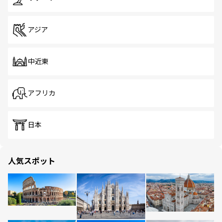
アジア
中近東
アフリカ
日本
人気スポット