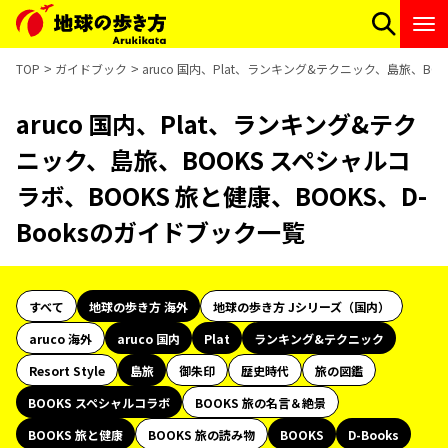
TOP
ガイドブック
aruco 国内、Plat、ランキング&テクニック、島旅、BO
aruco 国内、Plat、ランキング&テク
ニック、島旅、BOOKS スペシャルコ
ラボ、BOOKS 旅と健康、BOOKS、D-
Booksのガイドブック一覧
すべて
地球の歩き方 海外
地球の歩き方 Jシリーズ（国内）
aruco 海外
aruco 国内
Plat
ランキング&テクニック
Resort Style
島旅
御朱印
歴史時代
旅の図鑑
BOOKS スペシャルコラボ
BOOKS 旅の名言＆絶景
BOOKS 旅と健康
BOOKS 旅の読み物
BOOKS
D-Books