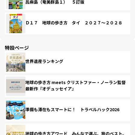
呂麻島（奄美群島１） ５訂版
Ｄ１７ 地球の歩き方 タイ ２０２７～２０２８
特設ページ
世界遺産ランキング
地球の歩き方 meets クリストファー・ノーラン監督
最新作『オデュッセイア』
準備も滞在もスマートに！ トラベルハック2026
地球の歩き方アワード みんなで選ぶ、旅のベスト。