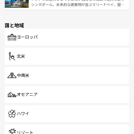
た文化、そして多様な観光資源が、訪れる旅人を魅了し続
うな絶景から文化的な体験まで、香港を存分に楽しみ尽く
シンガポール。未来的な建築物が並ぶマリーナベイ、歴史
ける。 なお、新着のタイ情報は
コンテンツ一覧
を参照して
そう。 なお、新着の香港情報は
コンテンツ一覧
を参照して
と伝統を感じられるエスニックタウン、多数の緑豊かな公
ほしい。
ほしい。
園や自然保護区など、自然が調和した近代的な景観と文化
の多様性あふれるカラフルな町は、どこを歩いても新しい
国と地域
発見がある。さらに、治安のよさや充実した公共交通機関
も、旅行者にとっては魅力的なポイント。グルメも豊富
で、ホーカーズは地元の風情を楽しめる外せないスポット
ヨーロッパ
だ。訪れる人を飽きさせないシンガポールで、多様な魅力
を体感しよう。 なお、新着のシンガポール情報は
コンテン
ツ一覧
を参照してほしい。
北米
中南米
オセアニア
ハワイ
リゾート