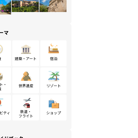
ーマ
食
建築・アート
宿泊
ト・
世界遺産
リゾート
戦
鉄道・
ビティ
ショップ
フライト