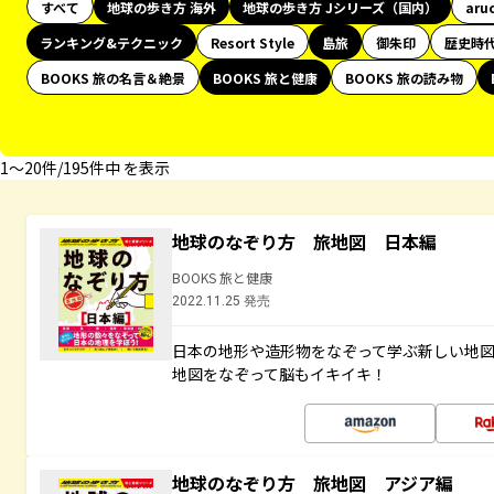
すべて
地球の歩き方 海外
地球の歩き方 Jシリーズ（国内）
aru
ランキング&テクニック
Resort Style
島旅
御朱印
歴史時
BOOKS 旅の名言＆絶景
BOOKS 旅と健康
BOOKS 旅の読み物
1〜20件/195件中 を表示
地球のなぞり方 旅地図 日本編
BOOKS 旅と健康
2022.11.25 発売
日本の地形や造形物をなぞって学ぶ新しい地
地図をなぞって脳もイキイキ！
地球のなぞり方 旅地図 アジア編