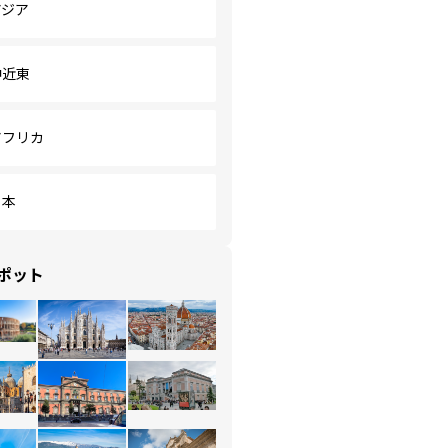
アジア
中近東
アフリカ
日本
ポット