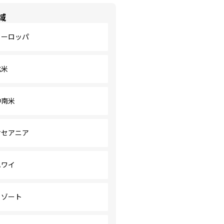
域
ヨーロッパ
北米
中南米
オセアニア
ハワイ
リゾート