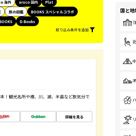
co 海外
aruco 国内
Plat
国と地
代
旅の図鑑
BOOKS スペシャルコラボ
BOOKS
D-Books
絞り込み条件を追加
図本！観光名所や橋、川、湖、半島など旅気分で
詳細を見る