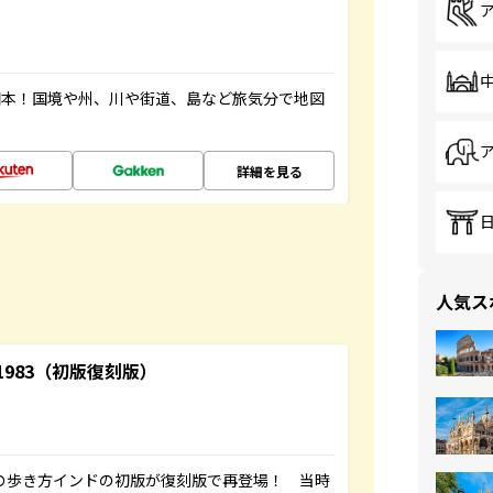
図本！国境や州、川や街道、島など旅気分で地図
詳細を見る
人気ス
-1983（初版復刻版）
球の歩き方インドの初版が復刻版で再登場！ 当時