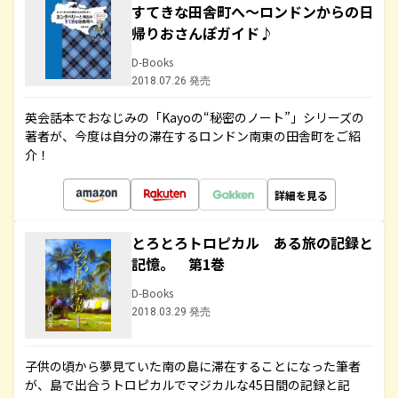
すてきな田舎町へ～ロンドンからの日
帰りおさんぽガイド♪
D-Books
2018.07.26 発売
英会話本でおなじみの「Kayoの“秘密のノート”」シリーズの
著者が、今度は自分の滞在するロンドン南東の田舎町をご紹
介！
詳細を見る
とろとろトロピカル ある旅の記録と
記憶。 第1巻
D-Books
2018.03.29 発売
子供の頃から夢見ていた南の島に滞在することになった筆者
が、島で出合うトロピカルでマジカルな45日間の記録と記