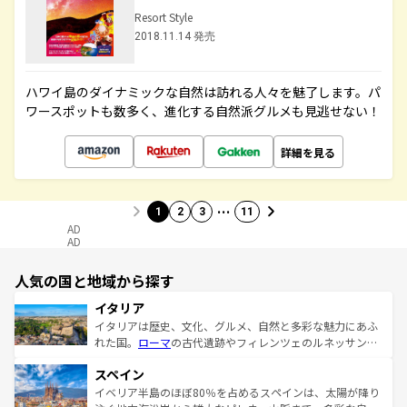
Resort Style
2018.11.14 発売
ハワイ島のダイナミックな自然は訪れる人々を魅了します。パ
ワースポットも数多く、進化する自然派グルメも見逃せない！
詳細を見る
…
1
2
3
11
AD
AD
人気の国と地域から探す
イタリア
イタリアは歴史、文化、グルメ、自然と多彩な魅力にあふ
れた国。
ローマ
の古代遺跡やフィレンツェのルネッサンス
美術、ヴェネツィアの運河など、歴史あるスポットはもち
スペイン
ろん、トスカーナの美しい田園風景やアマルフィ海岸の絶
景など、自然景観も見逃せない。観光の合間には、本場の
イベリア半島のほぼ80％を占めるスペインは、太陽が降り