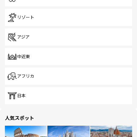
リゾート
アジア
中近東
アフリカ
日本
人気スポット