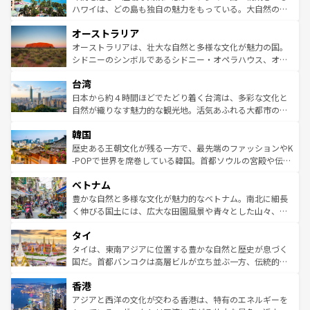
西部には大自然が広がり、グランドキャニオンやイエロー
ハワイは、どの島も独自の魅力をもっている。大自然の神
ストーン国立公園といった絶景が堪能できる。さらに、南
秘を感じたいなら、火山が生み出した壮大な景観を誇るハ
オーストラリア
部のニューオーリンズでは、音楽と美食が融合した独特の
ワイ島は見逃せない。また、定番の観光地といえばオアフ
文化が魅力。旅行者はアメリカの各地域で異なる魅力を楽
島だが、静かな自然を求めるならマウイ島やカウアイ島が
オーストラリアは、壮大な自然と多様な文化が魅力の国。
しみながら、その多様性と豊かな歴史を感じることができ
おすすめ。エメラルドグリーンに輝く海をはじめ、豊かな
シドニーのシンボルであるシドニー・オペラハウス、オー
るだろう。車でのロードトリップや列車の旅も、アメリカ
文化や歴史が息づいている。「アロハスピリット」と呼ば
ストラリア東海岸北部に広がる大サンゴ礁地帯グレートバ
ならではの贅沢な旅のスタイルだ。 なお、新着のアメリカ
台湾
れるおもてなしの心で訪れる人々を迎えてくれるハワイの
リアリーフや大陸中央部にそびえるウルル（エアーズロッ
情報は
コンテンツ一覧
を参照してほしい。
人々、おいしいローカルフードやハワイアンミュージッ
ク）、タスマニアの美しい原生林やケアンズの熱帯雨林な
日本から約４時間ほどでたどり着く台湾は、多彩な文化と
ク、伝統的なフラダンスなど、すべてがハワイの魅力を彩
ど、見どころがたくさん。また、カフェやワイン、オージ
自然が織りなす魅力的な観光地。活気あふれる大都市の台
っている。訪れるたびに新しい発見と感動が待っているハ
ービーフなどの食文化も豊かで、美味しいものであふれて
北やノスタルジックな町並みが人気な九份（ジォウフェ
ワイを、存分に味わってほしい。 なお、新着のハワイ情報
韓国
いる。アクティビティも充実しており、サーフィンやダイ
ン）、静ひつな山岳地帯である台湾東部など、都市の喧騒
は
コンテンツ一覧
を参照してほしい。
ビング、ハイキングなど、アウトドア好きにはたまらな
と山間の静けさが共存しており、訪れる人に新しい発見と
歴史ある王朝文化が残る一方で、最先端のファッションやK
い。オーストラリアの多彩な魅力を存分に味わいつくそ
驚きをもたらしてくれる。また、奥深い台湾の食文化も魅
-POPで世界を席巻している韓国。首都ソウルの宮殿や伝統
う。 なお、新着のオーストラリア情報は
コンテンツ一覧
を
力で、夜市などの屋台グルメから高級料理、ヘルシーで美
家屋が並ぶエリアでは韓国の歴史と文化に浸ることがで
参照してほしい。
ベトナム
容にもいいと評判のスイーツなど、バラエティ豊かな料理
き、地方に足を延ばせば四季折々の自然美を楽しむことが
が味わえる。 なお、新着の台湾情報は
コンテンツ一覧
を参
できる。そして、キムチや焼肉、絶品のストリートフード
豊かな自然と多様な文化が魅力的なベトナム。南北に細長
照してほしい。
まで、さまざまな韓国料理が待っている。夜には、韓国な
く伸びる国土には、広大な田園風景や青々とした山々、世
らではのナイトライフも堪能できる。あたたかいホスピタ
界遺産に登録された壮大な自然景観が点在し、都市部では
タイ
リティに包まれながら、韓国の多彩な魅力を心ゆくまで味
急速な発展と共に伝統が息づく。ハノイの古い町並みやホ
わってみてほしい。 なお、新着の韓国情報は
コンテンツ一
ーチミン市のフランス統治時代の建物も、独特の雰囲気を
タイは、東南アジアに位置する豊かな自然と歴史が息づく
覧
を参照してほしい。
醸し出している。また、バラエティの豊かさとおいしさで
国だ。首都バンコクは高層ビルが立ち並ぶ一方、伝統的な
世界中の食通を魅了してやまないベトナム料理も魅力のひ
寺院や市場がいたるところに点在し、古きよき文化と現代
香港
とつ。フォーやバインミー、ベトナムコーヒーなどは、ぜ
の活気が交差している。北部ではチェンマイなどの山岳地
ひ現地で味わいたい。どの地域を訪れてもあたたかい人々
帯で自然と触れ合い、南部ではプーケットやクラビの美し
アジアと西洋の文化が交わる香港は、特有のエネルギーを