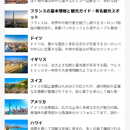
ピザやパスタなど、絶品のイタリア料理を堪能することも
注ぐ地中海沿岸から雄大なピレネー山脈まで、多彩な自然
できる。朝目覚めてから夜眠るまで、すべての瞬間を楽し
と文化が詰まったヨーロッパ屈指の旅行先だ。多様な地域
フランスの基本情報と観光ガイド・有名観光スポ
ませてくれるイタリアで、忘れられない旅をしてみよう！
文化が根付くこの国では、情熱的なフラメンコ、熱気あふ
なお、新着のイタリア情報は
コンテンツ一覧
を参照してほ
れる闘牛、そして美味しいタパスが生活の一部となってい
ット
しい。
る。首都マドリードの洗練された雰囲気や、バルセロナの
フランスは、世界中の旅行者を魅了し続けるヨーロッパ屈
アートに溢れた街角から、地方では古代ローマ遺跡や中世
指の観光地だ。首都パリのエッフェル塔やルーブル美術館
の城塞都市、穏やかなビーチリゾートまで多彩な表情を見
といった象徴的なスポットから、田舎町の古風な美しさま
せる。地方によって風土や気候が異なるスペインはその個
ドイツ
で、幅広い魅力が詰まっている。華麗な宮殿、歴史的な大
性で訪れる人を魅了する。 なお、新着のスペイン情報は
コ
聖堂、美しいビーチ、そして豊かな自然が、訪れる者を心
ドイツは、豊かな歴史と多彩な文化が交差するヨーロッパ
ンテンツ一覧
を参照してほしい。
から魅了する。また、フランスは美食の国としても知ら
の中心に位置する国。中世の街並みが残るロマンチック街
れ、フランス料理はユネスコ無形文化遺産にも登録されて
道から、未来を先取りするようなモダンな都市まで多様な
イギリス
いる。シャンパンの発祥地であるランス、プロヴァンスの
顔を持つこの国は、どこを歩いても飽きることがない。ベ
香り高いラベンダー畑など、多彩な楽しみ方が可能だ。さ
ルリンの文化的活気、バイエルン州のアルプスの絶景、そ
イギリスは、古きよき伝統と最先端が共存する国。ウェス
らに、パリ以外の地域にも魅力が溢れており、どの街角に
してライン川沿いのワイン畑といった風景は必見。ビール
トミンスター寺院や大英博物館のようなランドマーク、歴
も豊かな歴史と文化が息づいている。パリ以外の個性あふ
とソーセージを味わいながら地元の人と過ごす楽しい時間
史ある大学都市、美しい丘陵地帯や牧歌的な風景など、エ
れる地方に足を運ぶとそれぞれで全く異なる文化を体験で
スイス
は、お酒好きな人にはぜひ体験してほしい。 なお、新着の
リアごとに異なる魅力がある。また、優雅なアフタヌーン
きるだろう。 なお、新着のフランス情報は
コンテンツ一覧
ドイツ情報は
コンテンツ一覧
を参照してほしい。
ティー、ビール好きにはたまらない英国パブ、サッカー観
スイスの国土面積は九州ほどの広さだが、運行時刻が正確
を参照してほしい。
戦など、本場だからこそできる体験も豊富。イギリスを旅
な交通網が整備されており、初心者でも安心して個人旅行
して楽しみつくそう。 なお、新着のイギリス情報は
コンテ
を楽しめる。日本同様に時刻表どおりの旅が可能だ。中世
アメリカ
ンツ一覧
を参照してほしい。
の建物がそのまま残る町や、スイスならではのユニークな
博物館もあり、アルプス観光だけでなく町歩きも満喫する
アメリカ合衆国は、広大な土地と多様な文化が魅力の国。
ことができる。国民の所得が高いため物価も高いが、旅行
東海岸の都市部から西海岸のカリフォルニアまで、訪れる
者向けの交通パス提供のサービスもあり、うまく活用すれ
場所ごとに異なる風景と体験が待っている。ニューヨーク
ハワイ
ば市内交通費無料で観光を楽しむこともできる。 なお、新
のような巨大都市は、観光、ショッピング、エンターテイ
着のスイス情報は
コンテンツ一覧
を参照してほしい。
ンメントが詰まった刺激的なスポットだ。一方、アメリカ
年間を通じて温暖な気候に恵まれ、多くの島で構成される