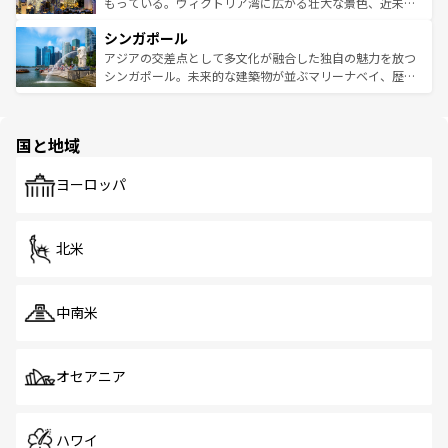
が旅行者を迎えてくれるので、きっと忘れられない旅にな
いビーチでリゾート気分を楽しむことができる。タイ料理
もっている。ヴィクトリア湾に広がる壮大な景色、近未来
るはずだ。 なお、新着のベトナム情報は
コンテンツ一覧
を
は世界的に有名で、屋台から高級レストランまで味覚を刺
的なアートスポット、そして歴史と現代が融合した町並
参照してほしい。
シンガポール
激する。気候は一年中温暖で、どの季節にも異なる楽しみ
み、どこを訪れても感動するはず。観光スポットが密集し
が待っている。親しみやすいタイの人々、仏教を中心とし
ており、効率よく見どころを回れるのも魅力。息をのむよ
アジアの交差点として多文化が融合した独自の魅力を放つ
た文化、そして多様な観光資源が、訪れる旅人を魅了し続
うな絶景から文化的な体験まで、香港を存分に楽しみ尽く
シンガポール。未来的な建築物が並ぶマリーナベイ、歴史
ける。 なお、新着のタイ情報は
コンテンツ一覧
を参照して
そう。 なお、新着の香港情報は
コンテンツ一覧
を参照して
と伝統を感じられるエスニックタウン、多数の緑豊かな公
ほしい。
ほしい。
園や自然保護区など、自然が調和した近代的な景観と文化
の多様性あふれるカラフルな町は、どこを歩いても新しい
国と地域
発見がある。さらに、治安のよさや充実した公共交通機関
も、旅行者にとっては魅力的なポイント。グルメも豊富
で、ホーカーズは地元の風情を楽しめる外せないスポット
ヨーロッパ
だ。訪れる人を飽きさせないシンガポールで、多様な魅力
を体感しよう。 なお、新着のシンガポール情報は
コンテン
ツ一覧
を参照してほしい。
北米
中南米
オセアニア
ハワイ