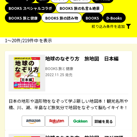
BOOKS スペシャルコラボ
BOOKS 旅の名言＆絶景
BOOKS 旅と健康
BOOKS 旅の読み物
BOOKS
D-Books
絞り込み条件を追加
1〜20件/219件中 を表示
地球のなぞり方 旅地図 日本編
BOOKS 旅と健康
2022.11.25 発売
日本の地形や造形物をなぞって学ぶ新しい地図本！観光名所や
橋、川、湖、半島など旅気分で地図をなぞって脳もイキイキ！
詳細を見る