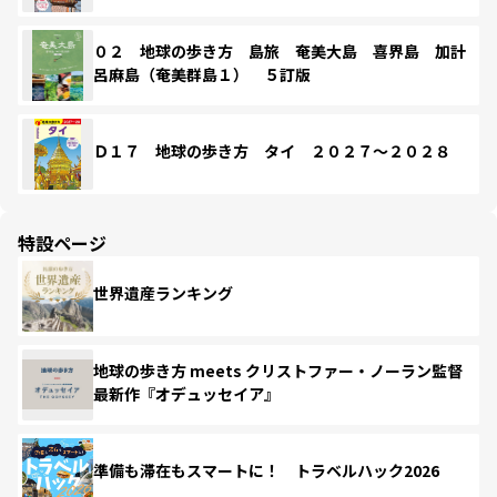
０２ 地球の歩き方 島旅 奄美大島 喜界島 加計
呂麻島（奄美群島１） ５訂版
Ｄ１７ 地球の歩き方 タイ ２０２７～２０２８
特設ページ
世界遺産ランキング
地球の歩き方 meets クリストファー・ノーラン監督
最新作『オデュッセイア』
準備も滞在もスマートに！ トラベルハック2026