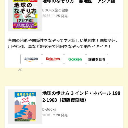
地球のなぞり方 旅地図 アジア編
BOOKS 旅と健康
2022.11.25 発売
各国の地形や関係性をなぞって学ぶ新しい地図本！国境や州、
川や街道、島など旅気分で地図をなぞって脳もイキイキ！
詳細を見る
AD
地球の歩き方 3 インド・ネパール 198
2-1983（初版復刻版）
D-Books
2018.12.20 発売