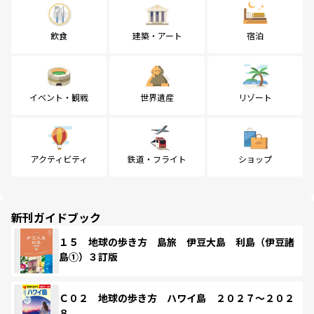
飲食
建築・アート
宿泊
イベント・観戦
世界遺産
リゾート
アクティビティ
鉄道・フライト
ショップ
新刊ガイドブック
１５ 地球の歩き方 島旅 伊豆大島 利島（伊豆諸
島①）３訂版
Ｃ０２ 地球の歩き方 ハワイ島 ２０２７～２０２
８