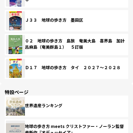
Ｊ３３ 地球の歩き方 墨田区
０２ 地球の歩き方 島旅 奄美大島 喜界島 加計
呂麻島（奄美群島１） ５訂版
Ｄ１７ 地球の歩き方 タイ ２０２７～２０２８
特設ページ
世界遺産ランキング
地球の歩き方 meets クリストファー・ノーラン監督
最新作『オデュッセイア』