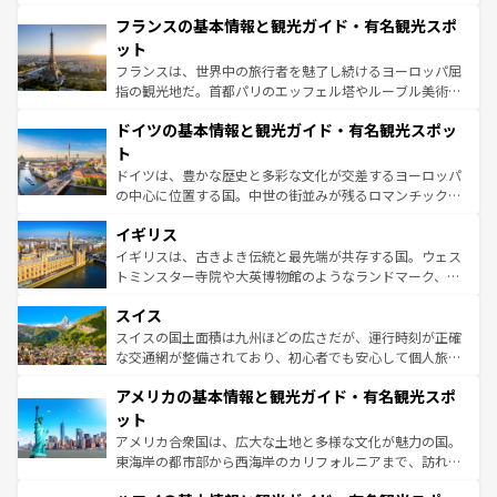
ませてくれるイタリアで、忘れられない旅をしてみよう！
と文化が詰まったヨーロッパ屈指の旅行先だ。多様な地域
なお、新着のイタリア情報は
コンテンツ一覧
を参照してほ
フランスの基本情報と観光ガイド・有名観光スポ
文化が根付くこの国では、情熱的なフラメンコ、熱気あふ
しい。
れる闘牛、そして美味しいタパスが生活の一部となってい
ット
る。首都マドリードの洗練された雰囲気や、バルセロナの
フランスは、世界中の旅行者を魅了し続けるヨーロッパ屈
アートに溢れた街角から、地方では古代ローマ遺跡や中世
指の観光地だ。首都パリのエッフェル塔やルーブル美術館
の城塞都市、穏やかなビーチリゾートまで多彩な表情を見
といった象徴的なスポットから、田舎町の古風な美しさま
せる。地方によって風土や気候が異なるスペインはその個
ドイツの基本情報と観光ガイド・有名観光スポッ
で、幅広い魅力が詰まっている。華麗な宮殿、歴史的な大
性で訪れる人を魅了する。 なお、新着のスペイン情報は
コ
聖堂、美しいビーチ、そして豊かな自然が、訪れる者を心
ト
ンテンツ一覧
を参照してほしい。
から魅了する。また、フランスは美食の国としても知ら
ドイツは、豊かな歴史と多彩な文化が交差するヨーロッパ
れ、フランス料理はユネスコ無形文化遺産にも登録されて
の中心に位置する国。中世の街並みが残るロマンチック街
いる。シャンパンの発祥地であるランス、プロヴァンスの
道から、未来を先取りするようなモダンな都市まで多様な
香り高いラベンダー畑など、多彩な楽しみ方が可能だ。さ
イギリス
顔を持つこの国は、どこを歩いても飽きることがない。ベ
らに、パリ以外の地域にも魅力が溢れており、どの街角に
ルリンの文化的活気、バイエルン州のアルプスの絶景、そ
イギリスは、古きよき伝統と最先端が共存する国。ウェス
も豊かな歴史と文化が息づいている。パリ以外の個性あふ
してライン川沿いのワイン畑といった風景は必見。ビール
トミンスター寺院や大英博物館のようなランドマーク、歴
れる地方に足を運ぶとそれぞれで全く異なる文化を体験で
とソーセージを味わいながら地元の人と過ごす楽しい時間
史ある大学都市、美しい丘陵地帯や牧歌的な風景など、エ
きるだろう。 なお、新着のフランス情報は
コンテンツ一覧
スイス
は、お酒好きな人にはぜひ体験してほしい。 なお、新着の
リアごとに異なる魅力がある。また、優雅なアフタヌーン
を参照してほしい。
ドイツ情報は
コンテンツ一覧
を参照してほしい。
ティー、ビール好きにはたまらない英国パブ、サッカー観
スイスの国土面積は九州ほどの広さだが、運行時刻が正確
戦など、本場だからこそできる体験も豊富。イギリスを旅
な交通網が整備されており、初心者でも安心して個人旅行
して楽しみつくそう。 なお、新着のイギリス情報は
コンテ
を楽しめる。日本同様に時刻表どおりの旅が可能だ。中世
アメリカの基本情報と観光ガイド・有名観光スポ
ンツ一覧
を参照してほしい。
の建物がそのまま残る町や、スイスならではのユニークな
博物館もあり、アルプス観光だけでなく町歩きも満喫する
ット
ことができる。国民の所得が高いため物価も高いが、旅行
アメリカ合衆国は、広大な土地と多様な文化が魅力の国。
者向けの交通パス提供のサービスもあり、うまく活用すれ
東海岸の都市部から西海岸のカリフォルニアまで、訪れる
ば市内交通費無料で観光を楽しむこともできる。 なお、新
場所ごとに異なる風景と体験が待っている。ニューヨーク
着のスイス情報は
コンテンツ一覧
を参照してほしい。