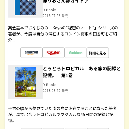
帰りおさんぽガイド♪
D-Books
2018.07.26 発売
英会話本でおなじみの「Kayoの“秘密のノート”」シリーズの
著者が、今度は自分の滞在するロンドン南東の田舎町をご紹
介！
詳細を見る
とろとろトロピカル ある旅の記録と
記憶。 第1巻
D-Books
2018.03.29 発売
子供の頃から夢見ていた南の島に滞在することになった筆者
が、島で出合うトロピカルでマジカルな45日間の記録と記
憶。