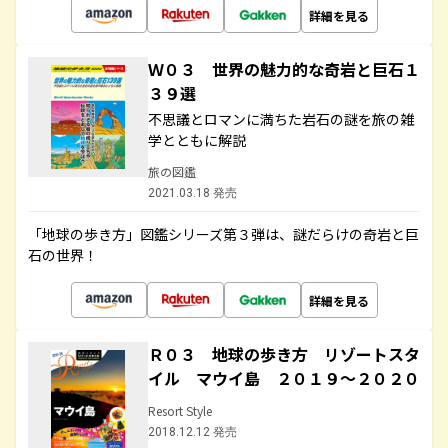
詳細を見る
Ｗ０３ 世界の魅力的な奇岩と巨石１
３９選
不思議とロマンに満ちた岩石の謎を旅の雑
学とともに解説
旅の図鑑
2021.03.18 発売
「地球の歩き方」図鑑シリーズ第３弾は、謎だらけの奇岩と巨
石の世界！
詳細を見る
Ｒ０３ 地球の歩き方 リゾートスタ
イル マウイ島 ２０１９～２０２０
Resort Style
2018.12.12 発売