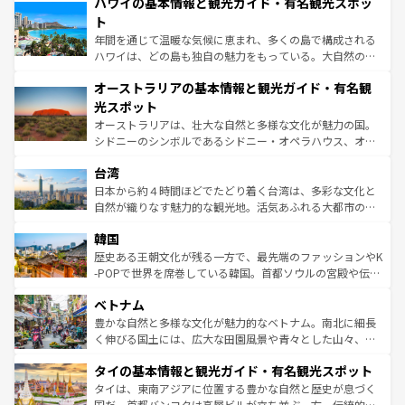
ハワイの基本情報と観光ガイド・有名観光スポッ
のような巨大都市は、観光、ショッピング、エンターテイ
ンメントが詰まった刺激的なスポットだ。一方、アメリカ
ト
西部には大自然が広がり、グランドキャニオンやイエロー
年間を通じて温暖な気候に恵まれ、多くの島で構成される
ストーン国立公園といった絶景が堪能できる。さらに、南
ハワイは、どの島も独自の魅力をもっている。大自然の神
部のニューオーリンズでは、音楽と美食が融合した独特の
秘を感じたいなら、火山が生み出した壮大な景観を誇るハ
文化が魅力。旅行者はアメリカの各地域で異なる魅力を楽
オーストラリアの基本情報と観光ガイド・有名観
ワイ島は見逃せない。また、定番の観光地といえばオアフ
しみながら、その多様性と豊かな歴史を感じることができ
島だが、静かな自然を求めるならマウイ島やカウアイ島が
光スポット
るだろう。車でのロードトリップや列車の旅も、アメリカ
おすすめ。エメラルドグリーンに輝く海をはじめ、豊かな
オーストラリアは、壮大な自然と多様な文化が魅力の国。
ならではの贅沢な旅のスタイルだ。 なお、新着のアメリカ
文化や歴史が息づいている。「アロハスピリット」と呼ば
シドニーのシンボルであるシドニー・オペラハウス、オー
情報は
コンテンツ一覧
を参照してほしい。
れるおもてなしの心で訪れる人々を迎えてくれるハワイの
ストラリア東海岸北部に広がる大サンゴ礁地帯グレートバ
人々、おいしいローカルフードやハワイアンミュージッ
台湾
リアリーフや大陸中央部にそびえるウルル（エアーズロッ
ク、伝統的なフラダンスなど、すべてがハワイの魅力を彩
ク）、タスマニアの美しい原生林やケアンズの熱帯雨林な
日本から約４時間ほどでたどり着く台湾は、多彩な文化と
っている。訪れるたびに新しい発見と感動が待っているハ
ど、見どころがたくさん。また、カフェやワイン、オージ
自然が織りなす魅力的な観光地。活気あふれる大都市の台
ワイを、存分に味わってほしい。 なお、新着のハワイ情報
ービーフなどの食文化も豊かで、美味しいものであふれて
北やノスタルジックな町並みが人気な九份（ジォウフェ
は
コンテンツ一覧
を参照してほしい。
韓国
いる。アクティビティも充実しており、サーフィンやダイ
ン）、静ひつな山岳地帯である台湾東部など、都市の喧騒
ビング、ハイキングなど、アウトドア好きにはたまらな
と山間の静けさが共存しており、訪れる人に新しい発見と
歴史ある王朝文化が残る一方で、最先端のファッションやK
い。オーストラリアの多彩な魅力を存分に味わいつくそ
驚きをもたらしてくれる。また、奥深い台湾の食文化も魅
-POPで世界を席巻している韓国。首都ソウルの宮殿や伝統
う。 なお、新着のオーストラリア情報は
コンテンツ一覧
を
力で、夜市などの屋台グルメから高級料理、ヘルシーで美
家屋が並ぶエリアでは韓国の歴史と文化に浸ることがで
参照してほしい。
ベトナム
容にもいいと評判のスイーツなど、バラエティ豊かな料理
き、地方に足を延ばせば四季折々の自然美を楽しむことが
が味わえる。 なお、新着の台湾情報は
コンテンツ一覧
を参
できる。そして、キムチや焼肉、絶品のストリートフード
豊かな自然と多様な文化が魅力的なベトナム。南北に細長
照してほしい。
まで、さまざまな韓国料理が待っている。夜には、韓国な
く伸びる国土には、広大な田園風景や青々とした山々、世
らではのナイトライフも堪能できる。あたたかいホスピタ
界遺産に登録された壮大な自然景観が点在し、都市部では
タイの基本情報と観光ガイド・有名観光スポット
リティに包まれながら、韓国の多彩な魅力を心ゆくまで味
急速な発展と共に伝統が息づく。ハノイの古い町並みやホ
わってみてほしい。 なお、新着の韓国情報は
コンテンツ一
ーチミン市のフランス統治時代の建物も、独特の雰囲気を
タイは、東南アジアに位置する豊かな自然と歴史が息づく
覧
を参照してほしい。
醸し出している。また、バラエティの豊かさとおいしさで
国だ。首都バンコクは高層ビルが立ち並ぶ一方、伝統的な