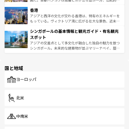
世界中の食通を魅了してやまないベトナム料理も魅力のひ
寺院や市場がいたるところに点在し、古きよき文化と現代
香港
とつ。フォーやバインミー、ベトナムコーヒーなどは、ぜ
の活気が交差している。北部ではチェンマイなどの山岳地
ひ現地で味わいたい。どの地域を訪れてもあたたかい人々
帯で自然と触れ合い、南部ではプーケットやクラビの美し
アジアと西洋の文化が交わる香港は、特有のエネルギーを
が旅行者を迎えてくれるので、きっと忘れられない旅にな
いビーチでリゾート気分を楽しむことができる。タイ料理
もっている。ヴィクトリア湾に広がる壮大な景色、近未来
るはずだ。 なお、新着のベトナム情報は
コンテンツ一覧
を
は世界的に有名で、屋台から高級レストランまで味覚を刺
的なアートスポット、そして歴史と現代が融合した町並
参照してほしい。
シンガポールの基本情報と観光ガイド・有名観光
激する。気候は一年中温暖で、どの季節にも異なる楽しみ
み、どこを訪れても感動するはず。観光スポットが密集し
が待っている。親しみやすいタイの人々、仏教を中心とし
ており、効率よく見どころを回れるのも魅力。息をのむよ
スポット
た文化、そして多様な観光資源が、訪れる旅人を魅了し続
うな絶景から文化的な体験まで、香港を存分に楽しみ尽く
アジアの交差点として多文化が融合した独自の魅力を放つ
ける。 なお、新着のタイ情報は
コンテンツ一覧
を参照して
そう。 なお、新着の香港情報は
コンテンツ一覧
を参照して
シンガポール。未来的な建築物が並ぶマリーナベイ、歴史
ほしい。
ほしい。
と伝統を感じられるエスニックタウン、多数の緑豊かな公
園や自然保護区など、自然が調和した近代的な景観と文化
の多様性あふれるカラフルな町は、どこを歩いても新しい
国と地域
発見がある。さらに、治安のよさや充実した公共交通機関
も、旅行者にとっては魅力的なポイント。グルメも豊富
で、ホーカーズは地元の風情を楽しめる外せないスポット
ヨーロッパ
だ。訪れる人を飽きさせないシンガポールで、多様な魅力
を体感しよう。 なお、新着のシンガポール情報は
コンテン
ツ一覧
を参照してほしい。
北米
中南米