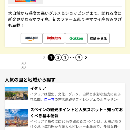
大自然から感度の高いグルメ＆ショッピングまで、訪れる度に
新発見があるマウイ島。旬のファーム巡りやマウイ産おみやげ
も満載！
詳細を見る
…
1
2
3
9
AD
AD
人気の国と地域から探す
イタリア
イタリアは歴史、文化、グルメ、自然と多彩な魅力にあふ
れた国。
ローマ
の古代遺跡やフィレンツェのルネッサンス
美術、ヴェネツィアの運河など、歴史あるスポットはもち
スペインの観光ポイントと人気スポット・知ってお
ろん、トスカーナの美しい田園風景やアマルフィ海岸の絶
景など、自然景観も見逃せない。観光の合間には、本場の
くべき基本情報
ピザやパスタなど、絶品のイタリア料理を堪能することも
イベリア半島のほぼ80％を占めるスペインは、太陽が降り
できる。朝目覚めてから夜眠るまで、すべての瞬間を楽し
注ぐ地中海沿岸から雄大なピレネー山脈まで、多彩な自然