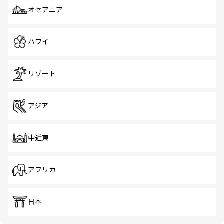
オセアニア
ハワイ
リゾート
アジア
中近東
アフリカ
日本