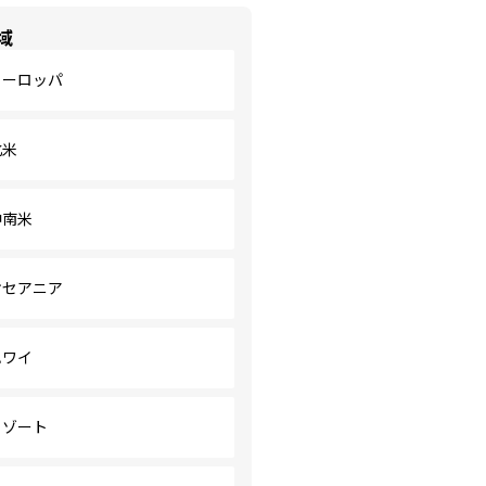
域
ヨーロッパ
北米
中南米
オセアニア
ハワイ
リゾート