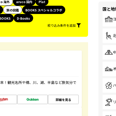
co 海外
aruco 国内
Plat
国と地
旅の図鑑
BOOKS スペシャルコラボ
BOOKS
D-Books
絞り込み条件を追加
図本！観光名所や橋、川、湖、半島など旅気分で
詳細を見る