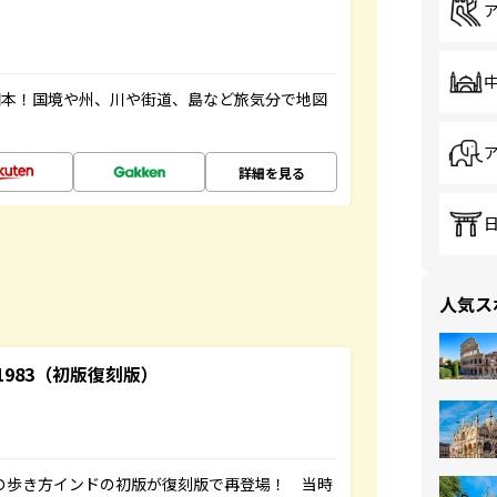
図本！国境や州、川や街道、島など旅気分で地図
詳細を見る
人気ス
-1983（初版復刻版）
球の歩き方インドの初版が復刻版で再登場！ 当時