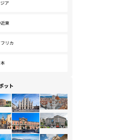
アジア
中近東
アフリカ
日本
ポット