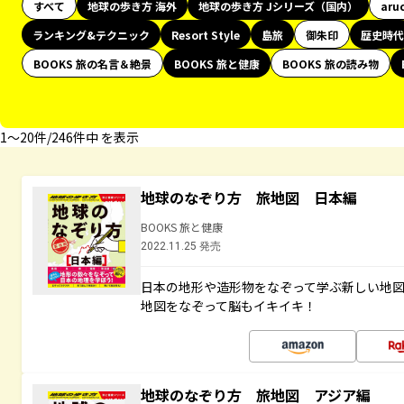
すべて
地球の歩き方 海外
地球の歩き方 Jシリーズ（国内）
aru
ランキング&テクニック
Resort Style
島旅
御朱印
歴史時代
BOOKS 旅の名言＆絶景
BOOKS 旅と健康
BOOKS 旅の読み物
1〜20件/246件中 を表示
地球のなぞり方 旅地図 日本編
BOOKS 旅と健康
2022.11.25 発売
日本の地形や造形物をなぞって学ぶ新しい地
地図をなぞって脳もイキイキ！
地球のなぞり方 旅地図 アジア編