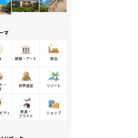
ーマ
食
建築・アート
宿泊
ト・
世界遺産
リゾート
戦
鉄道・
ビティ
ショップ
フライト