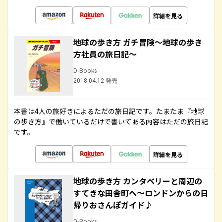
詳細を見る
地球の歩き方 ガチ冒険～地球の歩き
方社員の旅日記～
D-Books
2018.04.12 発売
本書は4人の旅好きによるただの旅日記です。たまたま『地球
の歩き方』で働いているだけで書いてある内容はただの旅日記
です。
詳細を見る
地球の歩き方 カンタベリーと周辺の
すてきな田舎町へ～ロンドンからの日
帰りおさんぽガイド♪
D-Books