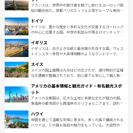
しい。
る。首都マドリードの洗練された雰囲気や、バルセロナの
フランスは、世界中の旅行者を魅了し続けるヨーロッパ屈
アートに溢れた街角から、地方では古代ローマ遺跡や中世
指の観光地だ。首都パリのエッフェル塔やルーブル美術館
の城塞都市、穏やかなビーチリゾートまで多彩な表情を見
といった象徴的なスポットから、田舎町の古風な美しさま
せる。地方によって風土や気候が異なるスペインはその個
ドイツ
で、幅広い魅力が詰まっている。華麗な宮殿、歴史的な大
性で訪れる人を魅了する。 なお、新着のスペイン情報は
コ
聖堂、美しいビーチ、そして豊かな自然が、訪れる者を心
ドイツは、豊かな歴史と多彩な文化が交差するヨーロッパ
ンテンツ一覧
を参照してほしい。
から魅了する。また、フランスは美食の国としても知ら
の中心に位置する国。中世の街並みが残るロマンチック街
れ、フランス料理はユネスコ無形文化遺産にも登録されて
道から、未来を先取りするようなモダンな都市まで多様な
イギリス
いる。シャンパンの発祥地であるランス、プロヴァンスの
顔を持つこの国は、どこを歩いても飽きることがない。ベ
香り高いラベンダー畑など、多彩な楽しみ方が可能だ。さ
ルリンの文化的活気、バイエルン州のアルプスの絶景、そ
イギリスは、古きよき伝統と最先端が共存する国。ウェス
らに、パリ以外の地域にも魅力が溢れており、どの街角に
してライン川沿いのワイン畑といった風景は必見。ビール
トミンスター寺院や大英博物館のようなランドマーク、歴
も豊かな歴史と文化が息づいている。パリ以外の個性あふ
とソーセージを味わいながら地元の人と過ごす楽しい時間
史ある大学都市、美しい丘陵地帯や牧歌的な風景など、エ
れる地方に足を運ぶとそれぞれで全く異なる文化を体験で
スイス
は、お酒好きな人にはぜひ体験してほしい。 なお、新着の
リアごとに異なる魅力がある。また、優雅なアフタヌーン
きるだろう。 なお、新着のフランス情報は
コンテンツ一覧
ドイツ情報は
コンテンツ一覧
を参照してほしい。
ティー、ビール好きにはたまらない英国パブ、サッカー観
スイスの国土面積は九州ほどの広さだが、運行時刻が正確
を参照してほしい。
戦など、本場だからこそできる体験も豊富。イギリスを旅
な交通網が整備されており、初心者でも安心して個人旅行
して楽しみつくそう。 なお、新着のイギリス情報は
コンテ
を楽しめる。日本同様に時刻表どおりの旅が可能だ。中世
アメリカの基本情報と観光ガイド・有名観光スポ
ンツ一覧
を参照してほしい。
の建物がそのまま残る町や、スイスならではのユニークな
博物館もあり、アルプス観光だけでなく町歩きも満喫する
ット
ことができる。国民の所得が高いため物価も高いが、旅行
アメリカ合衆国は、広大な土地と多様な文化が魅力の国。
者向けの交通パス提供のサービスもあり、うまく活用すれ
東海岸の都市部から西海岸のカリフォルニアまで、訪れる
ば市内交通費無料で観光を楽しむこともできる。 なお、新
場所ごとに異なる風景と体験が待っている。ニューヨーク
着のスイス情報は
コンテンツ一覧
を参照してほしい。
ハワイ
のような巨大都市は、観光、ショッピング、エンターテイ
ンメントが詰まった刺激的なスポットだ。一方、アメリカ
年間を通じて温暖な気候に恵まれ、多くの島で構成される
西部には大自然が広がり、グランドキャニオンやイエロー
ハワイは、どの島も独自の魅力をもっている。大自然の神
ストーン国立公園といった絶景が堪能できる。さらに、南
秘を感じたいなら、火山が生み出した壮大な景観を誇るハ