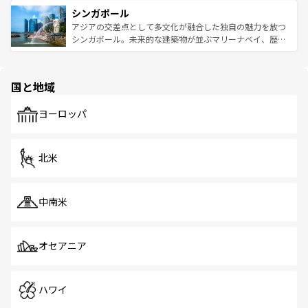
は世界的に有名で、屋台から高級レストランまで味覚を刺
的なアートスポット、そして歴史と現代が融合した町並
参照してほしい。
シンガポール
激する。気候は一年中温暖で、どの季節にも異なる楽しみ
み、どこを訪れても感動するはず。観光スポットが密集し
が待っている。親しみやすいタイの人々、仏教を中心とし
ており、効率よく見どころを回れるのも魅力。息をのむよ
アジアの交差点として多文化が融合した独自の魅力を放つ
た文化、そして多様な観光資源が、訪れる旅人を魅了し続
うな絶景から文化的な体験まで、香港を存分に楽しみ尽く
シンガポール。未来的な建築物が並ぶマリーナベイ、歴史
ける。 なお、新着のタイ情報は
コンテンツ一覧
を参照して
そう。 なお、新着の香港情報は
コンテンツ一覧
を参照して
と伝統を感じられるエスニックタウン、多数の緑豊かな公
ほしい。
ほしい。
園や自然保護区など、自然が調和した近代的な景観と文化
の多様性あふれるカラフルな町は、どこを歩いても新しい
国と地域
発見がある。さらに、治安のよさや充実した公共交通機関
も、旅行者にとっては魅力的なポイント。グルメも豊富
で、ホーカーズは地元の風情を楽しめる外せないスポット
ヨーロッパ
だ。訪れる人を飽きさせないシンガポールで、多様な魅力
を体感しよう。 なお、新着のシンガポール情報は
コンテン
ツ一覧
を参照してほしい。
北米
中南米
オセアニア
ハワイ