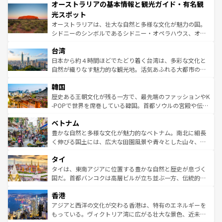
オーストラリアの基本情報と観光ガイド・有名観
部のニューオーリンズでは、音楽と美食が融合した独特の
ワイ島は見逃せない。また、定番の観光地といえばオアフ
文化が魅力。旅行者はアメリカの各地域で異なる魅力を楽
島だが、静かな自然を求めるならマウイ島やカウアイ島が
光スポット
しみながら、その多様性と豊かな歴史を感じることができ
おすすめ。エメラルドグリーンに輝く海をはじめ、豊かな
オーストラリアは、壮大な自然と多様な文化が魅力の国。
るだろう。車でのロードトリップや列車の旅も、アメリカ
文化や歴史が息づいている。「アロハスピリット」と呼ば
シドニーのシンボルであるシドニー・オペラハウス、オー
ならではの贅沢な旅のスタイルだ。 なお、新着のアメリカ
れるおもてなしの心で訪れる人々を迎えてくれるハワイの
ストラリア東海岸北部に広がる大サンゴ礁地帯グレートバ
情報は
コンテンツ一覧
を参照してほしい。
人々、おいしいローカルフードやハワイアンミュージッ
台湾
リアリーフや大陸中央部にそびえるウルル（エアーズロッ
ク、伝統的なフラダンスなど、すべてがハワイの魅力を彩
ク）、タスマニアの美しい原生林やケアンズの熱帯雨林な
日本から約４時間ほどでたどり着く台湾は、多彩な文化と
っている。訪れるたびに新しい発見と感動が待っているハ
ど、見どころがたくさん。また、カフェやワイン、オージ
自然が織りなす魅力的な観光地。活気あふれる大都市の台
ワイを、存分に味わってほしい。 なお、新着のハワイ情報
ービーフなどの食文化も豊かで、美味しいものであふれて
北やノスタルジックな町並みが人気な九份（ジォウフェ
は
コンテンツ一覧
を参照してほしい。
韓国
いる。アクティビティも充実しており、サーフィンやダイ
ン）、静ひつな山岳地帯である台湾東部など、都市の喧騒
ビング、ハイキングなど、アウトドア好きにはたまらな
と山間の静けさが共存しており、訪れる人に新しい発見と
歴史ある王朝文化が残る一方で、最先端のファッションやK
い。オーストラリアの多彩な魅力を存分に味わいつくそ
驚きをもたらしてくれる。また、奥深い台湾の食文化も魅
-POPで世界を席巻している韓国。首都ソウルの宮殿や伝統
う。 なお、新着のオーストラリア情報は
コンテンツ一覧
を
力で、夜市などの屋台グルメから高級料理、ヘルシーで美
家屋が並ぶエリアでは韓国の歴史と文化に浸ることがで
参照してほしい。
ベトナム
容にもいいと評判のスイーツなど、バラエティ豊かな料理
き、地方に足を延ばせば四季折々の自然美を楽しむことが
が味わえる。 なお、新着の台湾情報は
コンテンツ一覧
を参
できる。そして、キムチや焼肉、絶品のストリートフード
豊かな自然と多様な文化が魅力的なベトナム。南北に細長
照してほしい。
まで、さまざまな韓国料理が待っている。夜には、韓国な
く伸びる国土には、広大な田園風景や青々とした山々、世
らではのナイトライフも堪能できる。あたたかいホスピタ
界遺産に登録された壮大な自然景観が点在し、都市部では
タイ
リティに包まれながら、韓国の多彩な魅力を心ゆくまで味
急速な発展と共に伝統が息づく。ハノイの古い町並みやホ
わってみてほしい。 なお、新着の韓国情報は
コンテンツ一
ーチミン市のフランス統治時代の建物も、独特の雰囲気を
タイは、東南アジアに位置する豊かな自然と歴史が息づく
覧
を参照してほしい。
醸し出している。また、バラエティの豊かさとおいしさで
国だ。首都バンコクは高層ビルが立ち並ぶ一方、伝統的な
世界中の食通を魅了してやまないベトナム料理も魅力のひ
寺院や市場がいたるところに点在し、古きよき文化と現代
香港
とつ。フォーやバインミー、ベトナムコーヒーなどは、ぜ
の活気が交差している。北部ではチェンマイなどの山岳地
ひ現地で味わいたい。どの地域を訪れてもあたたかい人々
帯で自然と触れ合い、南部ではプーケットやクラビの美し
アジアと西洋の文化が交わる香港は、特有のエネルギーを
が旅行者を迎えてくれるので、きっと忘れられない旅にな
いビーチでリゾート気分を楽しむことができる。タイ料理
もっている。ヴィクトリア湾に広がる壮大な景色、近未来
るはずだ。 なお、新着のベトナム情報は
コンテンツ一覧
を