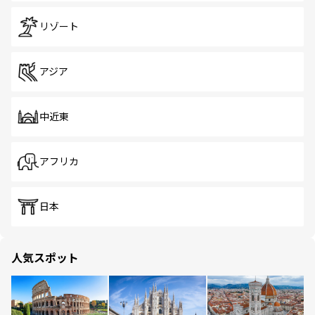
リゾート
アジア
中近東
アフリカ
日本
人気スポット