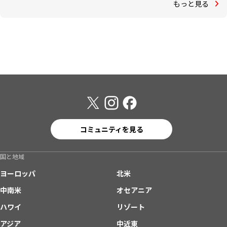
もっと見る
コミュニティを見る
国と地域
ヨーロッパ
北米
中南米
オセアニア
ハワイ
リゾート
アジア
中近東