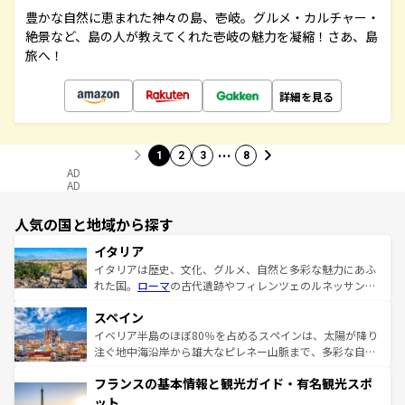
豊かな自然に恵まれた神々の島、壱岐。グルメ・カルチャー・
絶景など、島の人が教えてくれた壱岐の魅力を凝縮！さあ、島
旅へ！
詳細を見る
…
1
2
3
8
AD
AD
人気の国と地域から探す
イタリア
イタリアは歴史、文化、グルメ、自然と多彩な魅力にあふ
れた国。
ローマ
の古代遺跡やフィレンツェのルネッサンス
美術、ヴェネツィアの運河など、歴史あるスポットはもち
スペイン
ろん、トスカーナの美しい田園風景やアマルフィ海岸の絶
景など、自然景観も見逃せない。観光の合間には、本場の
イベリア半島のほぼ80％を占めるスペインは、太陽が降り
ピザやパスタなど、絶品のイタリア料理を堪能することも
注ぐ地中海沿岸から雄大なピレネー山脈まで、多彩な自然
できる。朝目覚めてから夜眠るまで、すべての瞬間を楽し
と文化が詰まったヨーロッパ屈指の旅行先だ。多様な地域
フランスの基本情報と観光ガイド・有名観光スポ
ませてくれるイタリアで、忘れられない旅をしてみよう！
文化が根付くこの国では、情熱的なフラメンコ、熱気あふ
なお、新着のイタリア情報は
コンテンツ一覧
を参照してほ
れる闘牛、そして美味しいタパスが生活の一部となってい
ット