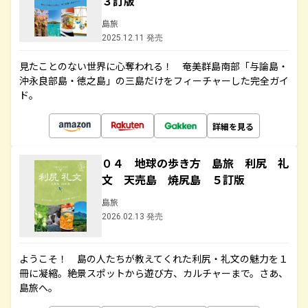
３訂版
島旅
2025.12.11 発売
見たことのない世界に心奪われる！ 奄美群島南部「与論島・
沖永良部島・徳之島」の三島だけをフィーチャーした完全ガイ
ド。
詳細を見る
０４ 地球の歩き方 島旅 利尻 礼
文 天売島 焼尻島 ５訂版
島旅
2026.02.13 発売
ようこそ！ 島の人たちが教えてくれた利尻・礼文の魅力を１
冊に凝縮。絶景スポットから遊び方、カルチャーまで。さあ、
島旅へ。