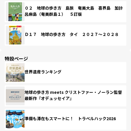
０２ 地球の歩き方 島旅 奄美大島 喜界島 加計
呂麻島（奄美群島１） ５訂版
Ｄ１７ 地球の歩き方 タイ ２０２７～２０２８
特設ページ
世界遺産ランキング
地球の歩き方 meets クリストファー・ノーラン監督
最新作『オデュッセイア』
準備も滞在もスマートに！ トラベルハック2026