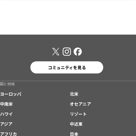
コミュニティを見る
国と地域
ヨーロッパ
北米
中南米
オセアニア
ハワイ
リゾート
アジア
中近東
アフリカ
日本