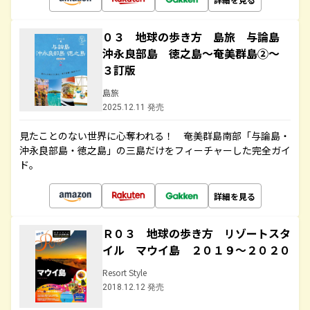
０３ 地球の歩き方 島旅 与論島
沖永良部島 徳之島～奄美群島②～
３訂版
島旅
2025.12.11 発売
見たことのない世界に心奪われる！ 奄美群島南部「与論島・
沖永良部島・徳之島」の三島だけをフィーチャーした完全ガイ
ド。
詳細を見る
Ｒ０３ 地球の歩き方 リゾートスタ
イル マウイ島 ２０１９～２０２０
Resort Style
2018.12.12 発売