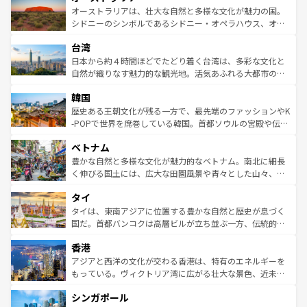
文化が魅力。旅行者はアメリカの各地域で異なる魅力を楽
島だが、静かな自然を求めるならマウイ島やカウアイ島が
オーストラリアは、壮大な自然と多様な文化が魅力の国。
しみながら、その多様性と豊かな歴史を感じることができ
おすすめ。エメラルドグリーンに輝く海をはじめ、豊かな
シドニーのシンボルであるシドニー・オペラハウス、オー
るだろう。車でのロードトリップや列車の旅も、アメリカ
文化や歴史が息づいている。「アロハスピリット」と呼ば
ストラリア東海岸北部に広がる大サンゴ礁地帯グレートバ
ならではの贅沢な旅のスタイルだ。 なお、新着のアメリカ
台湾
れるおもてなしの心で訪れる人々を迎えてくれるハワイの
リアリーフや大陸中央部にそびえるウルル（エアーズロッ
情報は
コンテンツ一覧
を参照してほしい。
人々、おいしいローカルフードやハワイアンミュージッ
ク）、タスマニアの美しい原生林やケアンズの熱帯雨林な
日本から約４時間ほどでたどり着く台湾は、多彩な文化と
ク、伝統的なフラダンスなど、すべてがハワイの魅力を彩
ど、見どころがたくさん。また、カフェやワイン、オージ
自然が織りなす魅力的な観光地。活気あふれる大都市の台
っている。訪れるたびに新しい発見と感動が待っているハ
ービーフなどの食文化も豊かで、美味しいものであふれて
北やノスタルジックな町並みが人気な九份（ジォウフェ
ワイを、存分に味わってほしい。 なお、新着のハワイ情報
韓国
いる。アクティビティも充実しており、サーフィンやダイ
ン）、静ひつな山岳地帯である台湾東部など、都市の喧騒
は
コンテンツ一覧
を参照してほしい。
ビング、ハイキングなど、アウトドア好きにはたまらな
と山間の静けさが共存しており、訪れる人に新しい発見と
歴史ある王朝文化が残る一方で、最先端のファッションやK
い。オーストラリアの多彩な魅力を存分に味わいつくそ
驚きをもたらしてくれる。また、奥深い台湾の食文化も魅
-POPで世界を席巻している韓国。首都ソウルの宮殿や伝統
う。 なお、新着のオーストラリア情報は
コンテンツ一覧
を
力で、夜市などの屋台グルメから高級料理、ヘルシーで美
家屋が並ぶエリアでは韓国の歴史と文化に浸ることがで
参照してほしい。
ベトナム
容にもいいと評判のスイーツなど、バラエティ豊かな料理
き、地方に足を延ばせば四季折々の自然美を楽しむことが
が味わえる。 なお、新着の台湾情報は
コンテンツ一覧
を参
できる。そして、キムチや焼肉、絶品のストリートフード
豊かな自然と多様な文化が魅力的なベトナム。南北に細長
照してほしい。
まで、さまざまな韓国料理が待っている。夜には、韓国な
く伸びる国土には、広大な田園風景や青々とした山々、世
らではのナイトライフも堪能できる。あたたかいホスピタ
界遺産に登録された壮大な自然景観が点在し、都市部では
タイ
リティに包まれながら、韓国の多彩な魅力を心ゆくまで味
急速な発展と共に伝統が息づく。ハノイの古い町並みやホ
わってみてほしい。 なお、新着の韓国情報は
コンテンツ一
ーチミン市のフランス統治時代の建物も、独特の雰囲気を
タイは、東南アジアに位置する豊かな自然と歴史が息づく
覧
を参照してほしい。
醸し出している。また、バラエティの豊かさとおいしさで
国だ。首都バンコクは高層ビルが立ち並ぶ一方、伝統的な
世界中の食通を魅了してやまないベトナム料理も魅力のひ
寺院や市場がいたるところに点在し、古きよき文化と現代
香港
とつ。フォーやバインミー、ベトナムコーヒーなどは、ぜ
の活気が交差している。北部ではチェンマイなどの山岳地
ひ現地で味わいたい。どの地域を訪れてもあたたかい人々
帯で自然と触れ合い、南部ではプーケットやクラビの美し
アジアと西洋の文化が交わる香港は、特有のエネルギーを
が旅行者を迎えてくれるので、きっと忘れられない旅にな
いビーチでリゾート気分を楽しむことができる。タイ料理
もっている。ヴィクトリア湾に広がる壮大な景色、近未来
るはずだ。 なお、新着のベトナム情報は
コンテンツ一覧
を
は世界的に有名で、屋台から高級レストランまで味覚を刺
的なアートスポット、そして歴史と現代が融合した町並
参照してほしい。
シンガポール
激する。気候は一年中温暖で、どの季節にも異なる楽しみ
み、どこを訪れても感動するはず。観光スポットが密集し