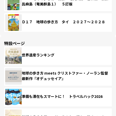
呂麻島（奄美群島１） ５訂版
Ｄ１７ 地球の歩き方 タイ ２０２７～２０２８
特設ページ
世界遺産ランキング
地球の歩き方 meets クリストファー・ノーラン監督
最新作『オデュッセイア』
準備も滞在もスマートに！ トラベルハック2026