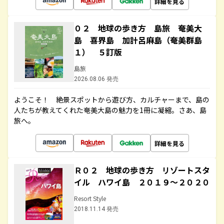
詳細を見る
０２ 地球の歩き方 島旅 奄美大
島 喜界島 加計呂麻島（奄美群島
１） ５訂版
島旅
2026.08.06 発売
ようこそ！ 絶景スポットから遊び方、カルチャーまで、島の
人たちが教えてくれた奄美大島の魅力を1冊に凝縮。さあ、島
旅へ。
詳細を見る
Ｒ０２ 地球の歩き方 リゾートスタ
イル ハワイ島 ２０１９～２０２０
Resort Style
2018.11.14 発売