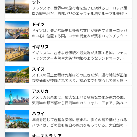
なお、新着のイタリア情報は
コンテンツ一覧
を参照してほ
れる闘牛、そして美味しいタパスが生活の一部となってい
ット
しい。
る。首都マドリードの洗練された雰囲気や、バルセロナの
フランスは、世界中の旅行者を魅了し続けるヨーロッパ屈
アートに溢れた街角から、地方では古代ローマ遺跡や中世
指の観光地だ。首都パリのエッフェル塔やルーブル美術館
の城塞都市、穏やかなビーチリゾートまで多彩な表情を見
といった象徴的なスポットから、田舎町の古風な美しさま
せる。地方によって風土や気候が異なるスペインはその個
ドイツ
で、幅広い魅力が詰まっている。華麗な宮殿、歴史的な大
性で訪れる人を魅了する。 なお、新着のスペイン情報は
コ
聖堂、美しいビーチ、そして豊かな自然が、訪れる者を心
ドイツは、豊かな歴史と多彩な文化が交差するヨーロッパ
ンテンツ一覧
を参照してほしい。
から魅了する。また、フランスは美食の国としても知ら
の中心に位置する国。中世の街並みが残るロマンチック街
れ、フランス料理はユネスコ無形文化遺産にも登録されて
道から、未来を先取りするようなモダンな都市まで多様な
イギリス
いる。シャンパンの発祥地であるランス、プロヴァンスの
顔を持つこの国は、どこを歩いても飽きることがない。ベ
香り高いラベンダー畑など、多彩な楽しみ方が可能だ。さ
ルリンの文化的活気、バイエルン州のアルプスの絶景、そ
イギリスは、古きよき伝統と最先端が共存する国。ウェス
らに、パリ以外の地域にも魅力が溢れており、どの街角に
してライン川沿いのワイン畑といった風景は必見。ビール
トミンスター寺院や大英博物館のようなランドマーク、歴
も豊かな歴史と文化が息づいている。パリ以外の個性あふ
とソーセージを味わいながら地元の人と過ごす楽しい時間
史ある大学都市、美しい丘陵地帯や牧歌的な風景など、エ
れる地方に足を運ぶとそれぞれで全く異なる文化を体験で
スイス
は、お酒好きな人にはぜひ体験してほしい。 なお、新着の
リアごとに異なる魅力がある。また、優雅なアフタヌーン
きるだろう。 なお、新着のフランス情報は
コンテンツ一覧
ドイツ情報は
コンテンツ一覧
を参照してほしい。
ティー、ビール好きにはたまらない英国パブ、サッカー観
スイスの国土面積は九州ほどの広さだが、運行時刻が正確
を参照してほしい。
戦など、本場だからこそできる体験も豊富。イギリスを旅
な交通網が整備されており、初心者でも安心して個人旅行
して楽しみつくそう。 なお、新着のイギリス情報は
コンテ
を楽しめる。日本同様に時刻表どおりの旅が可能だ。中世
アメリカ
ンツ一覧
を参照してほしい。
の建物がそのまま残る町や、スイスならではのユニークな
博物館もあり、アルプス観光だけでなく町歩きも満喫する
アメリカ合衆国は、広大な土地と多様な文化が魅力の国。
ことができる。国民の所得が高いため物価も高いが、旅行
東海岸の都市部から西海岸のカリフォルニアまで、訪れる
者向けの交通パス提供のサービスもあり、うまく活用すれ
場所ごとに異なる風景と体験が待っている。ニューヨーク
ハワイ
ば市内交通費無料で観光を楽しむこともできる。 なお、新
のような巨大都市は、観光、ショッピング、エンターテイ
着のスイス情報は
コンテンツ一覧
を参照してほしい。
ンメントが詰まった刺激的なスポットだ。一方、アメリカ
年間を通じて温暖な気候に恵まれ、多くの島で構成される
西部には大自然が広がり、グランドキャニオンやイエロー
ハワイは、どの島も独自の魅力をもっている。大自然の神
ストーン国立公園といった絶景が堪能できる。さらに、南
秘を感じたいなら、火山が生み出した壮大な景観を誇るハ
オーストラリア
部のニューオーリンズでは、音楽と美食が融合した独特の
ワイ島は見逃せない。また、定番の観光地といえばオアフ