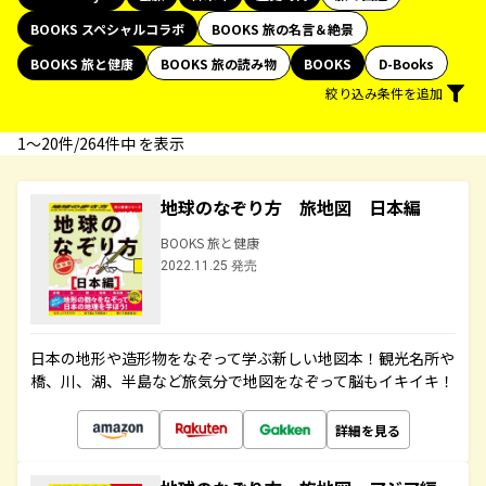
BOOKS スペシャルコラボ
BOOKS 旅の名言＆絶景
BOOKS 旅と健康
BOOKS 旅の読み物
BOOKS
D-Books
絞り込み条件を追加
1〜20件/264件中 を表示
地球のなぞり方 旅地図 日本編
BOOKS 旅と健康
2022.11.25 発売
日本の地形や造形物をなぞって学ぶ新しい地図本！観光名所や
橋、川、湖、半島など旅気分で地図をなぞって脳もイキイキ！
詳細を見る