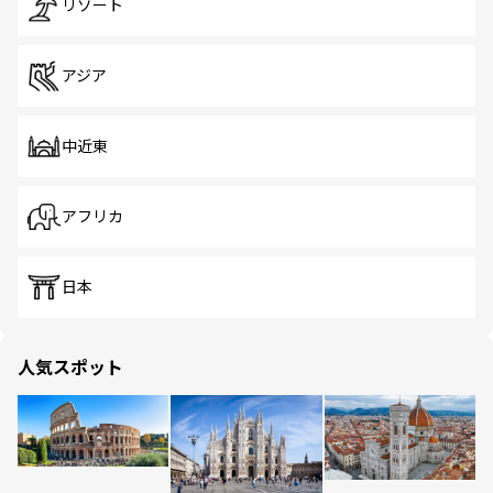
リゾート
アジア
中近東
アフリカ
日本
人気スポット