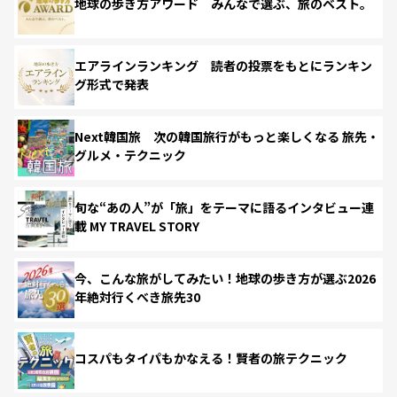
地球の歩き方アワード みんなで選ぶ、旅のベスト。
エアラインランキング 読者の投票をもとにランキン
グ形式で発表
Next韓国旅 次の韓国旅行がもっと楽しくなる 旅先・
グルメ・テクニック
旬な“あの人”が「旅」をテーマに語るインタビュー連
載 MY TRAVEL STORY
今、こんな旅がしてみたい！地球の歩き方が選ぶ2026
年絶対行くべき旅先30
コスパもタイパもかなえる！賢者の旅テクニック