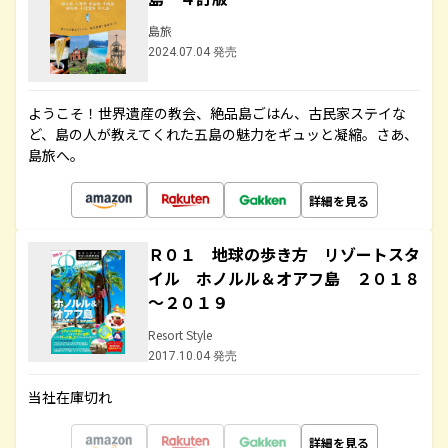
島旅
2024.07.04 発売
ようこそ！世界遺産の教会、絶品島ごはん、古民家ステイな
ど、島の人が教えてくれた五島の魅力をギュッと凝縮。さあ、
島旅へ。
詳細を見る
Ｒ０１ 地球の歩き方 リゾートスタ
イル ホノルル＆オアフ島 ２０１８
～２０１９
Resort Style
2017.10.04 発売
当社在庫切れ
詳細を見る