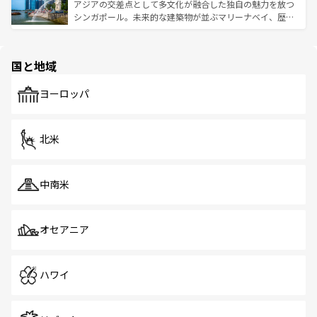
が待っている。親しみやすいタイの人々、仏教を中心とし
ており、効率よく見どころを回れるのも魅力。息をのむよ
アジアの交差点として多文化が融合した独自の魅力を放つ
た文化、そして多様な観光資源が、訪れる旅人を魅了し続
うな絶景から文化的な体験まで、香港を存分に楽しみ尽く
シンガポール。未来的な建築物が並ぶマリーナベイ、歴史
ける。 なお、新着のタイ情報は
コンテンツ一覧
を参照して
そう。 なお、新着の香港情報は
コンテンツ一覧
を参照して
と伝統を感じられるエスニックタウン、多数の緑豊かな公
ほしい。
ほしい。
園や自然保護区など、自然が調和した近代的な景観と文化
の多様性あふれるカラフルな町は、どこを歩いても新しい
国と地域
発見がある。さらに、治安のよさや充実した公共交通機関
も、旅行者にとっては魅力的なポイント。グルメも豊富
で、ホーカーズは地元の風情を楽しめる外せないスポット
ヨーロッパ
だ。訪れる人を飽きさせないシンガポールで、多様な魅力
を体感しよう。 なお、新着のシンガポール情報は
コンテン
ツ一覧
を参照してほしい。
北米
中南米
オセアニア
ハワイ