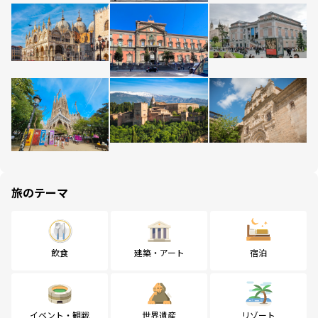
旅のテーマ
飲食
建築・アート
宿泊
イベント・観戦
世界遺産
リゾート