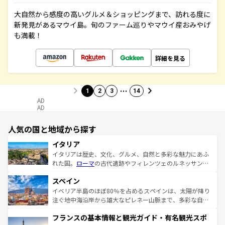
大自然から感度の高いグルメ＆ショッピングまで、訪れる度に
新発見があるマウイ島。旬のファーム巡りやマウイ産おみやげ
も満載！
詳細を見る
…
1
2
3
14
AD
AD
人気の国と地域から探す
イタリア
イタリアは歴史、文化、グルメ、自然と多彩な魅力にあふ
れた国。
ローマ
の古代遺跡やフィレンツェのルネッサンス
美術、ヴェネツィアの運河など、歴史あるスポットはもち
スペイン
ろん、トスカーナの美しい田園風景やアマルフィ海岸の絶
景など、自然景観も見逃せない。観光の合間には、本場の
イベリア半島のほぼ80％を占めるスペインは、太陽が降り
ピザやパスタなど、絶品のイタリア料理を堪能することも
注ぐ地中海沿岸から雄大なピレネー山脈まで、多彩な自然
できる。朝目覚めてから夜眠るまで、すべての瞬間を楽し
と文化が詰まったヨーロッパ屈指の旅行先だ。多様な地域
フランスの基本情報と観光ガイド・有名観光スポ
ませてくれるイタリアで、忘れられない旅をしてみよう！
文化が根付くこの国では、情熱的なフラメンコ、熱気あふ