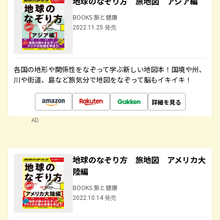
地球のなぞり方 旅地図 アジア編
BOOKS 旅と健康
2022.11.25 発売
各国の地形や関係性をなぞって学ぶ新しい地図本！国境や州、
川や街道、島など旅気分で地図をなぞって脳もイキイキ！
詳細を見る
AD
地球のなぞり方 旅地図 アメリカ大
陸編
BOOKS 旅と健康
2022.10.14 発売