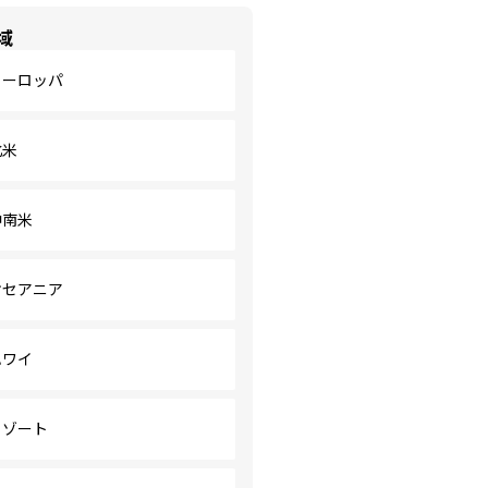
域
ヨーロッパ
北米
中南米
オセアニア
ハワイ
リゾート