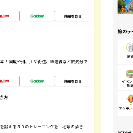
詳細を見る
旅のテ
飲
図本！国境や州、川や街道、鉄道線など旅気分で
詳細を見る
イベン
観
き方
アクティ
脳を鍛える５０のトレーニングを「地球の歩き