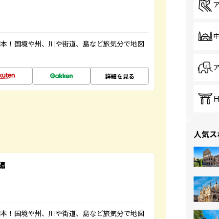
図本！国境や州、川や街道、島など旅気分で地図
詳細を見る
人気ス
編
図本！国境や州、川や街道、島など旅気分で地図