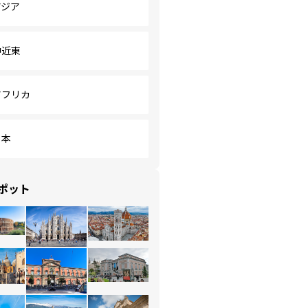
アジア
中近東
アフリカ
日本
ポット