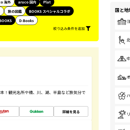
co 海外
aruco 国内
Plat
国と地
代
旅の図鑑
BOOKS スペシャルコラボ
BOOKS
D-Books
絞り込み条件を追加
図本！観光名所や橋、川、湖、半島など旅気分で
詳細を見る