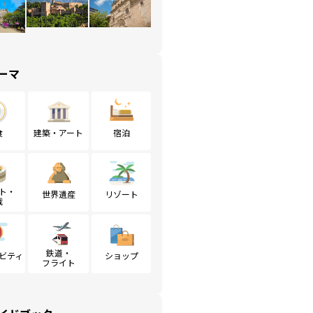
ーマ
食
建築・アート
宿泊
ト・
世界遺産
リゾート
戦
鉄道・
ビティ
ショップ
フライト