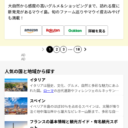
大自然から感度の高いグルメ＆ショッピングまで、訪れる度に
新発見があるマウイ島。旬のファーム巡りやマウイ産おみやげ
も満載！
詳細を見る
…
1
2
3
18
AD
AD
人気の国と地域から探す
イタリア
イタリアは歴史、文化、グルメ、自然と多彩な魅力にあふ
れた国。
ローマ
の古代遺跡やフィレンツェのルネッサンス
美術、ヴェネツィアの運河など、歴史あるスポットはもち
スペイン
ろん、トスカーナの美しい田園風景やアマルフィ海岸の絶
景など、自然景観も見逃せない。観光の合間には、本場の
イベリア半島のほぼ80％を占めるスペインは、太陽が降り
ピザやパスタなど、絶品のイタリア料理を堪能することも
注ぐ地中海沿岸から雄大なピレネー山脈まで、多彩な自然
できる。朝目覚めてから夜眠るまで、すべての瞬間を楽し
と文化が詰まったヨーロッパ屈指の旅行先だ。多様な地域
フランスの基本情報と観光ガイド・有名観光スポ
ませてくれるイタリアで、忘れられない旅をしてみよう！
文化が根付くこの国では、情熱的なフラメンコ、熱気あふ
なお、新着のイタリア情報は
コンテンツ一覧
を参照してほ
れる闘牛、そして美味しいタパスが生活の一部となってい
ット