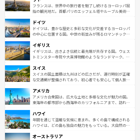
しい。
る。首都マドリードの洗練された雰囲気や、バルセロナの
フランスは、世界中の旅行者を魅了し続けるヨーロッパ屈
アートに溢れた街角から、地方では古代ローマ遺跡や中世
指の観光地だ。首都パリのエッフェル塔やルーブル美術館
の城塞都市、穏やかなビーチリゾートまで多彩な表情を見
といった象徴的なスポットから、田舎町の古風な美しさま
せる。地方によって風土や気候が異なるスペインはその個
ドイツ
で、幅広い魅力が詰まっている。華麗な宮殿、歴史的な大
性で訪れる人を魅了する。 なお、新着のスペイン情報は
コ
聖堂、美しいビーチ、そして豊かな自然が、訪れる者を心
ドイツは、豊かな歴史と多彩な文化が交差するヨーロッパ
ンテンツ一覧
を参照してほしい。
から魅了する。また、フランスは美食の国としても知ら
の中心に位置する国。中世の街並みが残るロマンチック街
れ、フランス料理はユネスコ無形文化遺産にも登録されて
道から、未来を先取りするようなモダンな都市まで多様な
イギリス
いる。シャンパンの発祥地であるランス、プロヴァンスの
顔を持つこの国は、どこを歩いても飽きることがない。ベ
香り高いラベンダー畑など、多彩な楽しみ方が可能だ。さ
ルリンの文化的活気、バイエルン州のアルプスの絶景、そ
イギリスは、古きよき伝統と最先端が共存する国。ウェス
らに、パリ以外の地域にも魅力が溢れており、どの街角に
してライン川沿いのワイン畑といった風景は必見。ビール
トミンスター寺院や大英博物館のようなランドマーク、歴
も豊かな歴史と文化が息づいている。パリ以外の個性あふ
とソーセージを味わいながら地元の人と過ごす楽しい時間
史ある大学都市、美しい丘陵地帯や牧歌的な風景など、エ
れる地方に足を運ぶとそれぞれで全く異なる文化を体験で
スイス
は、お酒好きな人にはぜひ体験してほしい。 なお、新着の
リアごとに異なる魅力がある。また、優雅なアフタヌーン
きるだろう。 なお、新着のフランス情報は
コンテンツ一覧
ドイツ情報は
コンテンツ一覧
を参照してほしい。
ティー、ビール好きにはたまらない英国パブ、サッカー観
スイスの国土面積は九州ほどの広さだが、運行時刻が正確
を参照してほしい。
戦など、本場だからこそできる体験も豊富。イギリスを旅
な交通網が整備されており、初心者でも安心して個人旅行
して楽しみつくそう。 なお、新着のイギリス情報は
コンテ
を楽しめる。日本同様に時刻表どおりの旅が可能だ。中世
アメリカ
ンツ一覧
を参照してほしい。
の建物がそのまま残る町や、スイスならではのユニークな
博物館もあり、アルプス観光だけでなく町歩きも満喫する
アメリカ合衆国は、広大な土地と多様な文化が魅力の国。
ことができる。国民の所得が高いため物価も高いが、旅行
東海岸の都市部から西海岸のカリフォルニアまで、訪れる
者向けの交通パス提供のサービスもあり、うまく活用すれ
場所ごとに異なる風景と体験が待っている。ニューヨーク
ハワイ
ば市内交通費無料で観光を楽しむこともできる。 なお、新
のような巨大都市は、観光、ショッピング、エンターテイ
着のスイス情報は
コンテンツ一覧
を参照してほしい。
ンメントが詰まった刺激的なスポットだ。一方、アメリカ
年間を通じて温暖な気候に恵まれ、多くの島で構成される
西部には大自然が広がり、グランドキャニオンやイエロー
ハワイは、どの島も独自の魅力をもっている。大自然の神
ストーン国立公園といった絶景が堪能できる。さらに、南
秘を感じたいなら、火山が生み出した壮大な景観を誇るハ
オーストラリア
部のニューオーリンズでは、音楽と美食が融合した独特の
ワイ島は見逃せない。また、定番の観光地といえばオアフ