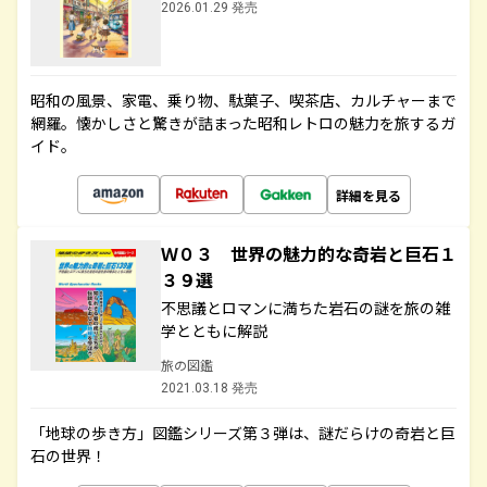
2026.01.29 発売
昭和の風景、家電、乗り物、駄菓子、喫茶店、カルチャーまで
網羅。懐かしさと驚きが詰まった昭和レトロの魅力を旅するガ
イド。
詳細を見る
Ｗ０３ 世界の魅力的な奇岩と巨石１
３９選
不思議とロマンに満ちた岩石の謎を旅の雑
学とともに解説
旅の図鑑
2021.03.18 発売
「地球の歩き方」図鑑シリーズ第３弾は、謎だらけの奇岩と巨
石の世界！