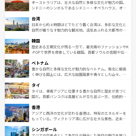
文化が魅力。旅行者はアメリカの各地域で異なる魅力を楽
島だが、静かな自然を求めるならマウイ島やカウアイ島が
オーストラリアは、壮大な自然と多様な文化が魅力の国。
しみながら、その多様性と豊かな歴史を感じることができ
おすすめ。エメラルドグリーンに輝く海をはじめ、豊かな
シドニーのシンボルであるシドニー・オペラハウス、オー
るだろう。車でのロードトリップや列車の旅も、アメリカ
文化や歴史が息づいている。「アロハスピリット」と呼ば
ストラリア東海岸北部に広がる大サンゴ礁地帯グレートバ
ならではの贅沢な旅のスタイルだ。 なお、新着のアメリカ
台湾
れるおもてなしの心で訪れる人々を迎えてくれるハワイの
リアリーフや大陸中央部にそびえるウルル（エアーズロッ
情報は
コンテンツ一覧
を参照してほしい。
人々、おいしいローカルフードやハワイアンミュージッ
ク）、タスマニアの美しい原生林やケアンズの熱帯雨林な
日本から約４時間ほどでたどり着く台湾は、多彩な文化と
ク、伝統的なフラダンスなど、すべてがハワイの魅力を彩
ど、見どころがたくさん。また、カフェやワイン、オージ
自然が織りなす魅力的な観光地。活気あふれる大都市の台
っている。訪れるたびに新しい発見と感動が待っているハ
ービーフなどの食文化も豊かで、美味しいものであふれて
北やノスタルジックな町並みが人気な九份（ジォウフェ
ワイを、存分に味わってほしい。 なお、新着のハワイ情報
韓国
いる。アクティビティも充実しており、サーフィンやダイ
ン）、静ひつな山岳地帯である台湾東部など、都市の喧騒
は
コンテンツ一覧
を参照してほしい。
ビング、ハイキングなど、アウトドア好きにはたまらな
と山間の静けさが共存しており、訪れる人に新しい発見と
歴史ある王朝文化が残る一方で、最先端のファッションやK
い。オーストラリアの多彩な魅力を存分に味わいつくそ
驚きをもたらしてくれる。また、奥深い台湾の食文化も魅
-POPで世界を席巻している韓国。首都ソウルの宮殿や伝統
う。 なお、新着のオーストラリア情報は
コンテンツ一覧
を
力で、夜市などの屋台グルメから高級料理、ヘルシーで美
家屋が並ぶエリアでは韓国の歴史と文化に浸ることがで
参照してほしい。
ベトナム
容にもいいと評判のスイーツなど、バラエティ豊かな料理
き、地方に足を延ばせば四季折々の自然美を楽しむことが
が味わえる。 なお、新着の台湾情報は
コンテンツ一覧
を参
できる。そして、キムチや焼肉、絶品のストリートフード
豊かな自然と多様な文化が魅力的なベトナム。南北に細長
照してほしい。
まで、さまざまな韓国料理が待っている。夜には、韓国な
く伸びる国土には、広大な田園風景や青々とした山々、世
らではのナイトライフも堪能できる。あたたかいホスピタ
界遺産に登録された壮大な自然景観が点在し、都市部では
タイ
リティに包まれながら、韓国の多彩な魅力を心ゆくまで味
急速な発展と共に伝統が息づく。ハノイの古い町並みやホ
わってみてほしい。 なお、新着の韓国情報は
コンテンツ一
ーチミン市のフランス統治時代の建物も、独特の雰囲気を
タイは、東南アジアに位置する豊かな自然と歴史が息づく
覧
を参照してほしい。
醸し出している。また、バラエティの豊かさとおいしさで
国だ。首都バンコクは高層ビルが立ち並ぶ一方、伝統的な
世界中の食通を魅了してやまないベトナム料理も魅力のひ
寺院や市場がいたるところに点在し、古きよき文化と現代
香港
とつ。フォーやバインミー、ベトナムコーヒーなどは、ぜ
の活気が交差している。北部ではチェンマイなどの山岳地
ひ現地で味わいたい。どの地域を訪れてもあたたかい人々
帯で自然と触れ合い、南部ではプーケットやクラビの美し
アジアと西洋の文化が交わる香港は、特有のエネルギーを
が旅行者を迎えてくれるので、きっと忘れられない旅にな
いビーチでリゾート気分を楽しむことができる。タイ料理
もっている。ヴィクトリア湾に広がる壮大な景色、近未来
るはずだ。 なお、新着のベトナム情報は
コンテンツ一覧
を
は世界的に有名で、屋台から高級レストランまで味覚を刺
的なアートスポット、そして歴史と現代が融合した町並
参照してほしい。
シンガポール
激する。気候は一年中温暖で、どの季節にも異なる楽しみ
み、どこを訪れても感動するはず。観光スポットが密集し
が待っている。親しみやすいタイの人々、仏教を中心とし
ており、効率よく見どころを回れるのも魅力。息をのむよ
アジアの交差点として多文化が融合した独自の魅力を放つ