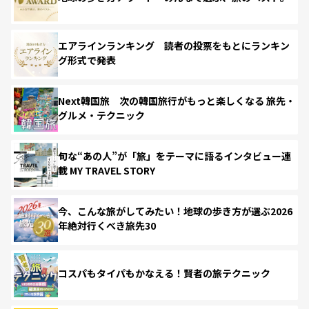
エアラインランキング 読者の投票をもとにランキン
グ形式で発表
Next韓国旅 次の韓国旅行がもっと楽しくなる 旅先・
グルメ・テクニック
旬な“あの人”が「旅」をテーマに語るインタビュー連
載 MY TRAVEL STORY
今、こんな旅がしてみたい！地球の歩き方が選ぶ2026
年絶対行くべき旅先30
コスパもタイパもかなえる！賢者の旅テクニック