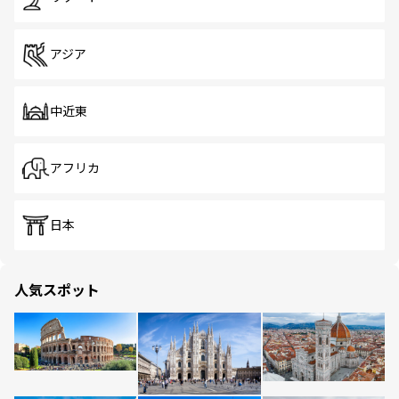
アジア
中近東
アフリカ
日本
人気スポット