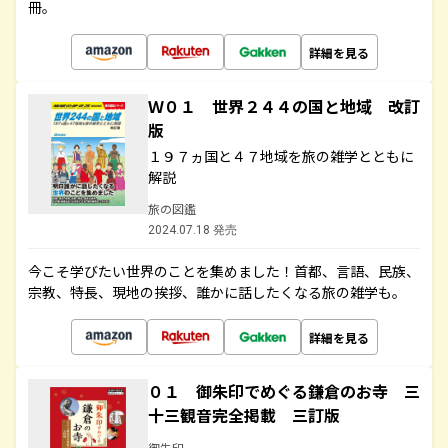
冊。
詳細を見る
Ｗ０１ 世界２４４の国と地域 改訂
版
１９７ヵ国と４７地域を旅の雑学とともに
解説
旅の図鑑
2024.07.18 発売
今こそ学びたい世界のことを集めました！首都、言語、民族、
宗教、特長、現地の挨拶、誰かに話したくなる旅の雑学も。
詳細を見る
０１ 御朱印でめぐる鎌倉のお寺 三
十三観音完全掲載 三訂版
御朱印