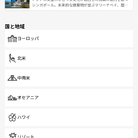
た文化、そして多様な観光資源が、訪れる旅人を魅了し続
うな絶景から文化的な体験まで、香港を存分に楽しみ尽く
シンガポール。未来的な建築物が並ぶマリーナベイ、歴史
ける。 なお、新着のタイ情報は
コンテンツ一覧
を参照して
そう。 なお、新着の香港情報は
コンテンツ一覧
を参照して
と伝統を感じられるエスニックタウン、多数の緑豊かな公
ほしい。
ほしい。
園や自然保護区など、自然が調和した近代的な景観と文化
の多様性あふれるカラフルな町は、どこを歩いても新しい
国と地域
発見がある。さらに、治安のよさや充実した公共交通機関
も、旅行者にとっては魅力的なポイント。グルメも豊富
で、ホーカーズは地元の風情を楽しめる外せないスポット
ヨーロッパ
だ。訪れる人を飽きさせないシンガポールで、多様な魅力
を体感しよう。 なお、新着のシンガポール情報は
コンテン
ツ一覧
を参照してほしい。
北米
中南米
オセアニア
ハワイ
リゾート