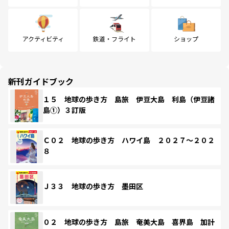
アクティビティ
鉄道・フライト
ショップ
新刊ガイドブック
１５ 地球の歩き方 島旅 伊豆大島 利島（伊豆諸
島①）３訂版
Ｃ０２ 地球の歩き方 ハワイ島 ２０２７～２０２
８
Ｊ３３ 地球の歩き方 墨田区
０２ 地球の歩き方 島旅 奄美大島 喜界島 加計