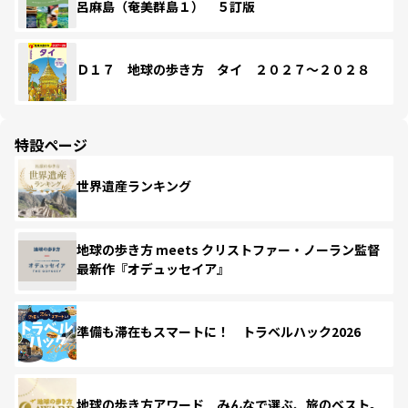
呂麻島（奄美群島１） ５訂版
Ｄ１７ 地球の歩き方 タイ ２０２７～２０２８
特設ページ
世界遺産ランキング
地球の歩き方 meets クリストファー・ノーラン監督
最新作『オデュッセイア』
準備も滞在もスマートに！ トラベルハック2026
地球の歩き方アワード みんなで選ぶ、旅のベスト。