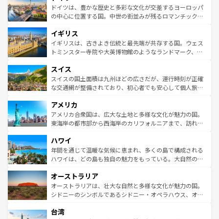
性で訪れる人を魅了する。 なお、新着のスペイン情報は
コ
聖堂、美しいビーチ、そして豊かな自然が、訪れる者を心
ドイツは、豊かな歴史と多彩な文化が交差するヨーロッパ
ンテンツ一覧
を参照してほしい。
から魅了する。また、フランスは美食の国としても知ら
の中心に位置する国。中世の街並みが残るロマンチック街
れ、フランス料理はユネスコ無形文化遺産にも登録されて
道から、未来を先取りするようなモダンな都市まで多様な
イギリス
いる。シャンパンの発祥地であるランス、プロヴァンスの
顔を持つこの国は、どこを歩いても飽きることがない。ベ
香り高いラベンダー畑など、多彩な楽しみ方が可能だ。さ
ルリンの文化的活気、バイエルン州のアルプスの絶景、そ
イギリスは、古きよき伝統と最先端が共存する国。ウェス
らに、パリ以外の地域にも魅力が溢れており、どの街角に
してライン川沿いのワイン畑といった風景は必見。ビール
トミンスター寺院や大英博物館のようなランドマーク、歴
も豊かな歴史と文化が息づいている。パリ以外の個性あふ
とソーセージを味わいながら地元の人と過ごす楽しい時間
史ある大学都市、美しい丘陵地帯や牧歌的な風景など、エ
れる地方に足を運ぶとそれぞれで全く異なる文化を体験で
スイス
は、お酒好きな人にはぜひ体験してほしい。 なお、新着の
リアごとに異なる魅力がある。また、優雅なアフタヌーン
きるだろう。 なお、新着のフランス情報は
コンテンツ一覧
ドイツ情報は
コンテンツ一覧
を参照してほしい。
ティー、ビール好きにはたまらない英国パブ、サッカー観
スイスの国土面積は九州ほどの広さだが、運行時刻が正確
を参照してほしい。
戦など、本場だからこそできる体験も豊富。イギリスを旅
な交通網が整備されており、初心者でも安心して個人旅行
して楽しみつくそう。 なお、新着のイギリス情報は
コンテ
を楽しめる。日本同様に時刻表どおりの旅が可能だ。中世
アメリカ
ンツ一覧
を参照してほしい。
の建物がそのまま残る町や、スイスならではのユニークな
博物館もあり、アルプス観光だけでなく町歩きも満喫する
アメリカ合衆国は、広大な土地と多様な文化が魅力の国。
ことができる。国民の所得が高いため物価も高いが、旅行
東海岸の都市部から西海岸のカリフォルニアまで、訪れる
者向けの交通パス提供のサービスもあり、うまく活用すれ
場所ごとに異なる風景と体験が待っている。ニューヨーク
ハワイ
ば市内交通費無料で観光を楽しむこともできる。 なお、新
のような巨大都市は、観光、ショッピング、エンターテイ
着のスイス情報は
コンテンツ一覧
を参照してほしい。
ンメントが詰まった刺激的なスポットだ。一方、アメリカ
年間を通じて温暖な気候に恵まれ、多くの島で構成される
西部には大自然が広がり、グランドキャニオンやイエロー
ハワイは、どの島も独自の魅力をもっている。大自然の神
ストーン国立公園といった絶景が堪能できる。さらに、南
秘を感じたいなら、火山が生み出した壮大な景観を誇るハ
オーストラリア
部のニューオーリンズでは、音楽と美食が融合した独特の
ワイ島は見逃せない。また、定番の観光地といえばオアフ
文化が魅力。旅行者はアメリカの各地域で異なる魅力を楽
島だが、静かな自然を求めるならマウイ島やカウアイ島が
オーストラリアは、壮大な自然と多様な文化が魅力の国。
しみながら、その多様性と豊かな歴史を感じることができ
おすすめ。エメラルドグリーンに輝く海をはじめ、豊かな
シドニーのシンボルであるシドニー・オペラハウス、オー
るだろう。車でのロードトリップや列車の旅も、アメリカ
文化や歴史が息づいている。「アロハスピリット」と呼ば
ストラリア東海岸北部に広がる大サンゴ礁地帯グレートバ
ならではの贅沢な旅のスタイルだ。 なお、新着のアメリカ
台湾
れるおもてなしの心で訪れる人々を迎えてくれるハワイの
リアリーフや大陸中央部にそびえるウルル（エアーズロッ