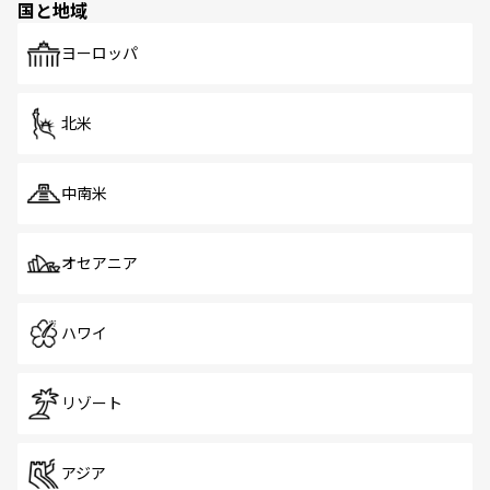
国と地域
発見がある。さらに、治安のよさや充実した公共交通機関
も、旅行者にとっては魅力的なポイント。グルメも豊富
で、ホーカーズは地元の風情を楽しめる外せないスポット
ヨーロッパ
だ。訪れる人を飽きさせないシンガポールで、多様な魅力
を体感しよう。 なお、新着のシンガポール情報は
コンテン
ツ一覧
を参照してほしい。
北米
中南米
オセアニア
ハワイ
リゾート
アジア