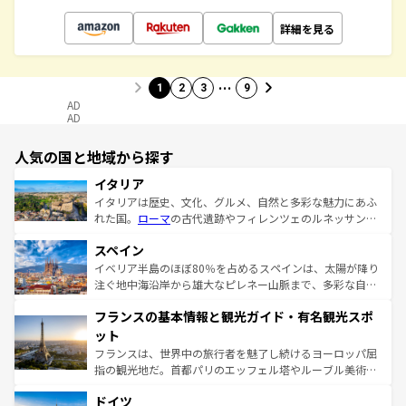
詳細を見る
…
1
2
3
9
AD
AD
人気の国と地域から探す
イタリア
イタリアは歴史、文化、グルメ、自然と多彩な魅力にあふ
れた国。
ローマ
の古代遺跡やフィレンツェのルネッサンス
美術、ヴェネツィアの運河など、歴史あるスポットはもち
スペイン
ろん、トスカーナの美しい田園風景やアマルフィ海岸の絶
景など、自然景観も見逃せない。観光の合間には、本場の
イベリア半島のほぼ80％を占めるスペインは、太陽が降り
ピザやパスタなど、絶品のイタリア料理を堪能することも
注ぐ地中海沿岸から雄大なピレネー山脈まで、多彩な自然
できる。朝目覚めてから夜眠るまで、すべての瞬間を楽し
と文化が詰まったヨーロッパ屈指の旅行先だ。多様な地域
フランスの基本情報と観光ガイド・有名観光スポ
ませてくれるイタリアで、忘れられない旅をしてみよう！
文化が根付くこの国では、情熱的なフラメンコ、熱気あふ
なお、新着のイタリア情報は
コンテンツ一覧
を参照してほ
れる闘牛、そして美味しいタパスが生活の一部となってい
ット
しい。
る。首都マドリードの洗練された雰囲気や、バルセロナの
フランスは、世界中の旅行者を魅了し続けるヨーロッパ屈
アートに溢れた街角から、地方では古代ローマ遺跡や中世
指の観光地だ。首都パリのエッフェル塔やルーブル美術館
の城塞都市、穏やかなビーチリゾートまで多彩な表情を見
といった象徴的なスポットから、田舎町の古風な美しさま
せる。地方によって風土や気候が異なるスペインはその個
ドイツ
で、幅広い魅力が詰まっている。華麗な宮殿、歴史的な大