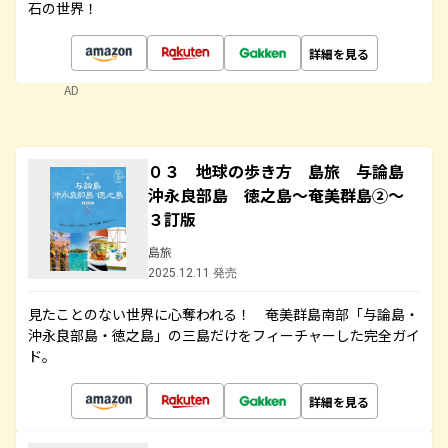
石の世界！
詳細を見る
AD
０３ 地球の歩き方 島旅 与論島
沖永良部島 徳之島～奄美群島②～
３訂版
島旅
2025.12.11 発売
見たことのない世界に心奪われる！ 奄美群島南部「与論島・
沖永良部島・徳之島」の三島だけをフィーチャーした完全ガイ
ド。
詳細を見る