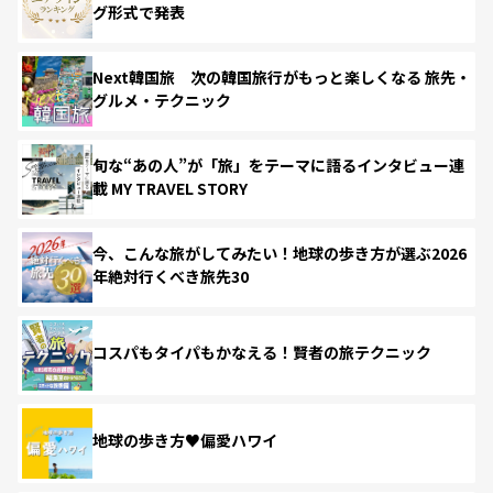
グ形式で発表
Next韓国旅 次の韓国旅行がもっと楽しくなる 旅先・
グルメ・テクニック
旬な“あの人”が「旅」をテーマに語るインタビュー連
載 MY TRAVEL STORY
今、こんな旅がしてみたい！地球の歩き方が選ぶ2026
年絶対行くべき旅先30
コスパもタイパもかなえる！賢者の旅テクニック
地球の歩き方♥偏愛ハワイ