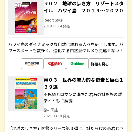
Ｒ０２ 地球の歩き方 リゾートスタ
イル ハワイ島 ２０１９～２０２０
Resort Style
2018.11.14 発売
ハワイ島のダイナミックな自然は訪れる人々を魅了します。パ
ワースポットも数多く、進化する自然派グルメも見逃せない！
詳細を見る
Ｗ０３ 世界の魅力的な奇岩と巨石１
３９選
不思議とロマンに満ちた岩石の謎を旅の雑
学とともに解説
旅の図鑑
2021.03.18 発売
「地球の歩き方」図鑑シリーズ第３弾は、謎だらけの奇岩と巨