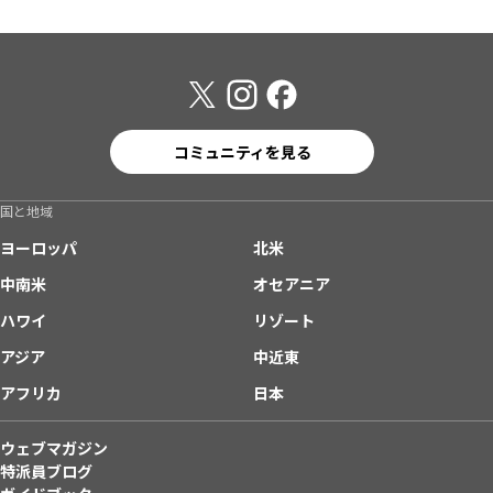
コミュニティを見る
国と地域
ヨーロッパ
北米
中南米
オセアニア
ハワイ
リゾート
アジア
中近東
アフリカ
日本
ウェブマガジン
特派員ブログ