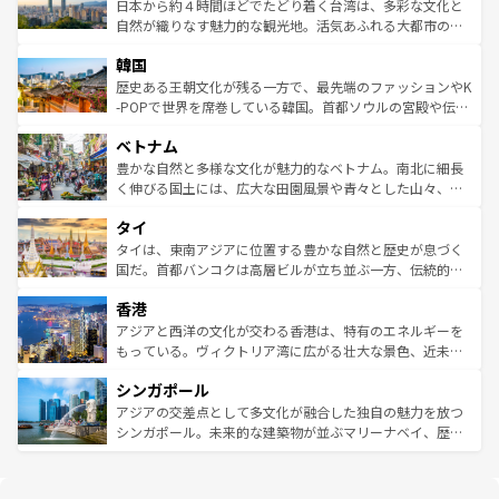
情報は
コンテンツ一覧
を参照してほしい。
人々、おいしいローカルフードやハワイアンミュージッ
ク）、タスマニアの美しい原生林やケアンズの熱帯雨林な
日本から約４時間ほどでたどり着く台湾は、多彩な文化と
ク、伝統的なフラダンスなど、すべてがハワイの魅力を彩
ど、見どころがたくさん。また、カフェやワイン、オージ
自然が織りなす魅力的な観光地。活気あふれる大都市の台
っている。訪れるたびに新しい発見と感動が待っているハ
ービーフなどの食文化も豊かで、美味しいものであふれて
北やノスタルジックな町並みが人気な九份（ジォウフェ
ワイを、存分に味わってほしい。 なお、新着のハワイ情報
韓国
いる。アクティビティも充実しており、サーフィンやダイ
ン）、静ひつな山岳地帯である台湾東部など、都市の喧騒
は
コンテンツ一覧
を参照してほしい。
ビング、ハイキングなど、アウトドア好きにはたまらな
と山間の静けさが共存しており、訪れる人に新しい発見と
歴史ある王朝文化が残る一方で、最先端のファッションやK
い。オーストラリアの多彩な魅力を存分に味わいつくそ
驚きをもたらしてくれる。また、奥深い台湾の食文化も魅
-POPで世界を席巻している韓国。首都ソウルの宮殿や伝統
う。 なお、新着のオーストラリア情報は
コンテンツ一覧
を
力で、夜市などの屋台グルメから高級料理、ヘルシーで美
家屋が並ぶエリアでは韓国の歴史と文化に浸ることがで
参照してほしい。
ベトナム
容にもいいと評判のスイーツなど、バラエティ豊かな料理
き、地方に足を延ばせば四季折々の自然美を楽しむことが
が味わえる。 なお、新着の台湾情報は
コンテンツ一覧
を参
できる。そして、キムチや焼肉、絶品のストリートフード
豊かな自然と多様な文化が魅力的なベトナム。南北に細長
照してほしい。
まで、さまざまな韓国料理が待っている。夜には、韓国な
く伸びる国土には、広大な田園風景や青々とした山々、世
らではのナイトライフも堪能できる。あたたかいホスピタ
界遺産に登録された壮大な自然景観が点在し、都市部では
タイ
リティに包まれながら、韓国の多彩な魅力を心ゆくまで味
急速な発展と共に伝統が息づく。ハノイの古い町並みやホ
わってみてほしい。 なお、新着の韓国情報は
コンテンツ一
ーチミン市のフランス統治時代の建物も、独特の雰囲気を
タイは、東南アジアに位置する豊かな自然と歴史が息づく
覧
を参照してほしい。
醸し出している。また、バラエティの豊かさとおいしさで
国だ。首都バンコクは高層ビルが立ち並ぶ一方、伝統的な
世界中の食通を魅了してやまないベトナム料理も魅力のひ
寺院や市場がいたるところに点在し、古きよき文化と現代
香港
とつ。フォーやバインミー、ベトナムコーヒーなどは、ぜ
の活気が交差している。北部ではチェンマイなどの山岳地
ひ現地で味わいたい。どの地域を訪れてもあたたかい人々
帯で自然と触れ合い、南部ではプーケットやクラビの美し
アジアと西洋の文化が交わる香港は、特有のエネルギーを
が旅行者を迎えてくれるので、きっと忘れられない旅にな
いビーチでリゾート気分を楽しむことができる。タイ料理
もっている。ヴィクトリア湾に広がる壮大な景色、近未来
るはずだ。 なお、新着のベトナム情報は
コンテンツ一覧
を
は世界的に有名で、屋台から高級レストランまで味覚を刺
的なアートスポット、そして歴史と現代が融合した町並
参照してほしい。
シンガポール
激する。気候は一年中温暖で、どの季節にも異なる楽しみ
み、どこを訪れても感動するはず。観光スポットが密集し
が待っている。親しみやすいタイの人々、仏教を中心とし
ており、効率よく見どころを回れるのも魅力。息をのむよ
アジアの交差点として多文化が融合した独自の魅力を放つ
た文化、そして多様な観光資源が、訪れる旅人を魅了し続
うな絶景から文化的な体験まで、香港を存分に楽しみ尽く
シンガポール。未来的な建築物が並ぶマリーナベイ、歴史
ける。 なお、新着のタイ情報は
コンテンツ一覧
を参照して
そう。 なお、新着の香港情報は
コンテンツ一覧
を参照して
と伝統を感じられるエスニックタウン、多数の緑豊かな公
ほしい。
ほしい。
園や自然保護区など、自然が調和した近代的な景観と文化
の多様性あふれるカラフルな町は、どこを歩いても新しい