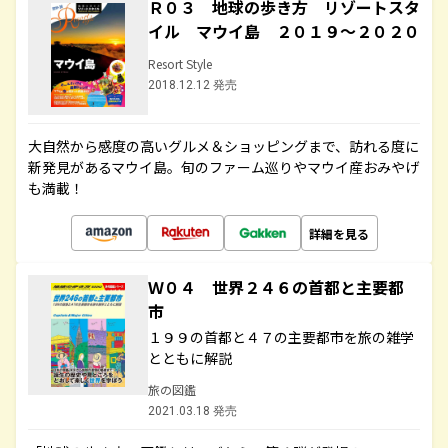
Ｒ０３ 地球の歩き方 リゾートスタ
イル マウイ島 ２０１９～２０２０
Resort Style
2018.12.12 発売
大自然から感度の高いグルメ＆ショッピングまで、訪れる度に
新発見があるマウイ島。旬のファーム巡りやマウイ産おみやげ
も満載！
詳細を見る
Ｗ０４ 世界２４６の首都と主要都
市
１９９の首都と４７の主要都市を旅の雑学
とともに解説
旅の図鑑
2021.03.18 発売