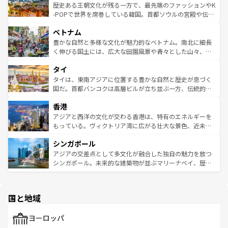
は
コンテンツ一覧
を参照してほしい。
ビング、ハイキングなど、アウトドア好きにはたまらな
と山間の静けさが共存しており、訪れる人に新しい発見と
歴史ある王朝文化が残る一方で、最先端のファッションやK
い。オーストラリアの多彩な魅力を存分に味わいつくそ
驚きをもたらしてくれる。また、奥深い台湾の食文化も魅
-POPで世界を席巻している韓国。首都ソウルの宮殿や伝統
う。 なお、新着のオーストラリア情報は
コンテンツ一覧
を
力で、夜市などの屋台グルメから高級料理、ヘルシーで美
家屋が並ぶエリアでは韓国の歴史と文化に浸ることがで
参照してほしい。
ベトナム
容にもいいと評判のスイーツなど、バラエティ豊かな料理
き、地方に足を延ばせば四季折々の自然美を楽しむことが
が味わえる。 なお、新着の台湾情報は
コンテンツ一覧
を参
できる。そして、キムチや焼肉、絶品のストリートフード
豊かな自然と多様な文化が魅力的なベトナム。南北に細長
照してほしい。
まで、さまざまな韓国料理が待っている。夜には、韓国な
く伸びる国土には、広大な田園風景や青々とした山々、世
らではのナイトライフも堪能できる。あたたかいホスピタ
界遺産に登録された壮大な自然景観が点在し、都市部では
タイ
リティに包まれながら、韓国の多彩な魅力を心ゆくまで味
急速な発展と共に伝統が息づく。ハノイの古い町並みやホ
わってみてほしい。 なお、新着の韓国情報は
コンテンツ一
ーチミン市のフランス統治時代の建物も、独特の雰囲気を
タイは、東南アジアに位置する豊かな自然と歴史が息づく
覧
を参照してほしい。
醸し出している。また、バラエティの豊かさとおいしさで
国だ。首都バンコクは高層ビルが立ち並ぶ一方、伝統的な
世界中の食通を魅了してやまないベトナム料理も魅力のひ
寺院や市場がいたるところに点在し、古きよき文化と現代
香港
とつ。フォーやバインミー、ベトナムコーヒーなどは、ぜ
の活気が交差している。北部ではチェンマイなどの山岳地
ひ現地で味わいたい。どの地域を訪れてもあたたかい人々
帯で自然と触れ合い、南部ではプーケットやクラビの美し
アジアと西洋の文化が交わる香港は、特有のエネルギーを
が旅行者を迎えてくれるので、きっと忘れられない旅にな
いビーチでリゾート気分を楽しむことができる。タイ料理
もっている。ヴィクトリア湾に広がる壮大な景色、近未来
るはずだ。 なお、新着のベトナム情報は
コンテンツ一覧
を
は世界的に有名で、屋台から高級レストランまで味覚を刺
的なアートスポット、そして歴史と現代が融合した町並
参照してほしい。
シンガポール
激する。気候は一年中温暖で、どの季節にも異なる楽しみ
み、どこを訪れても感動するはず。観光スポットが密集し
が待っている。親しみやすいタイの人々、仏教を中心とし
ており、効率よく見どころを回れるのも魅力。息をのむよ
アジアの交差点として多文化が融合した独自の魅力を放つ
た文化、そして多様な観光資源が、訪れる旅人を魅了し続
うな絶景から文化的な体験まで、香港を存分に楽しみ尽く
シンガポール。未来的な建築物が並ぶマリーナベイ、歴史
ける。 なお、新着のタイ情報は
コンテンツ一覧
を参照して
そう。 なお、新着の香港情報は
コンテンツ一覧
を参照して
と伝統を感じられるエスニックタウン、多数の緑豊かな公
ほしい。
ほしい。
園や自然保護区など、自然が調和した近代的な景観と文化
の多様性あふれるカラフルな町は、どこを歩いても新しい
国と地域
発見がある。さらに、治安のよさや充実した公共交通機関
も、旅行者にとっては魅力的なポイント。グルメも豊富
で、ホーカーズは地元の風情を楽しめる外せないスポット
ヨーロッパ
だ。訪れる人を飽きさせないシンガポールで、多様な魅力