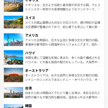
イギリス
顔を持つこの国は、どこを歩いても飽きることがない。ベ
香り高いラベンダー畑など、多彩な楽しみ方が可能だ。さ
ルリンの文化的活気、バイエルン州のアルプスの絶景、そ
イギリスは、古きよき伝統と最先端が共存する国。ウェス
らに、パリ以外の地域にも魅力が溢れており、どの街角に
してライン川沿いのワイン畑といった風景は必見。ビール
トミンスター寺院や大英博物館のようなランドマーク、歴
も豊かな歴史と文化が息づいている。パリ以外の個性あふ
とソーセージを味わいながら地元の人と過ごす楽しい時間
史ある大学都市、美しい丘陵地帯や牧歌的な風景など、エ
れる地方に足を運ぶとそれぞれで全く異なる文化を体験で
スイス
は、お酒好きな人にはぜひ体験してほしい。 なお、新着の
リアごとに異なる魅力がある。また、優雅なアフタヌーン
きるだろう。 なお、新着のフランス情報は
コンテンツ一覧
ドイツ情報は
コンテンツ一覧
を参照してほしい。
ティー、ビール好きにはたまらない英国パブ、サッカー観
スイスの国土面積は九州ほどの広さだが、運行時刻が正確
を参照してほしい。
戦など、本場だからこそできる体験も豊富。イギリスを旅
な交通網が整備されており、初心者でも安心して個人旅行
して楽しみつくそう。 なお、新着のイギリス情報は
コンテ
を楽しめる。日本同様に時刻表どおりの旅が可能だ。中世
アメリカ
ンツ一覧
を参照してほしい。
の建物がそのまま残る町や、スイスならではのユニークな
博物館もあり、アルプス観光だけでなく町歩きも満喫する
アメリカ合衆国は、広大な土地と多様な文化が魅力の国。
ことができる。国民の所得が高いため物価も高いが、旅行
東海岸の都市部から西海岸のカリフォルニアまで、訪れる
者向けの交通パス提供のサービスもあり、うまく活用すれ
場所ごとに異なる風景と体験が待っている。ニューヨーク
ハワイ
ば市内交通費無料で観光を楽しむこともできる。 なお、新
のような巨大都市は、観光、ショッピング、エンターテイ
着のスイス情報は
コンテンツ一覧
を参照してほしい。
ンメントが詰まった刺激的なスポットだ。一方、アメリカ
年間を通じて温暖な気候に恵まれ、多くの島で構成される
西部には大自然が広がり、グランドキャニオンやイエロー
ハワイは、どの島も独自の魅力をもっている。大自然の神
ストーン国立公園といった絶景が堪能できる。さらに、南
秘を感じたいなら、火山が生み出した壮大な景観を誇るハ
オーストラリア
部のニューオーリンズでは、音楽と美食が融合した独特の
ワイ島は見逃せない。また、定番の観光地といえばオアフ
文化が魅力。旅行者はアメリカの各地域で異なる魅力を楽
島だが、静かな自然を求めるならマウイ島やカウアイ島が
オーストラリアは、壮大な自然と多様な文化が魅力の国。
しみながら、その多様性と豊かな歴史を感じることができ
おすすめ。エメラルドグリーンに輝く海をはじめ、豊かな
シドニーのシンボルであるシドニー・オペラハウス、オー
るだろう。車でのロードトリップや列車の旅も、アメリカ
文化や歴史が息づいている。「アロハスピリット」と呼ば
ストラリア東海岸北部に広がる大サンゴ礁地帯グレートバ
ならではの贅沢な旅のスタイルだ。 なお、新着のアメリカ
台湾
れるおもてなしの心で訪れる人々を迎えてくれるハワイの
リアリーフや大陸中央部にそびえるウルル（エアーズロッ
情報は
コンテンツ一覧
を参照してほしい。
人々、おいしいローカルフードやハワイアンミュージッ
ク）、タスマニアの美しい原生林やケアンズの熱帯雨林な
日本から約４時間ほどでたどり着く台湾は、多彩な文化と
ク、伝統的なフラダンスなど、すべてがハワイの魅力を彩
ど、見どころがたくさん。また、カフェやワイン、オージ
自然が織りなす魅力的な観光地。活気あふれる大都市の台
っている。訪れるたびに新しい発見と感動が待っているハ
ービーフなどの食文化も豊かで、美味しいものであふれて
北やノスタルジックな町並みが人気な九份（ジォウフェ
ワイを、存分に味わってほしい。 なお、新着のハワイ情報
韓国
いる。アクティビティも充実しており、サーフィンやダイ
ン）、静ひつな山岳地帯である台湾東部など、都市の喧騒