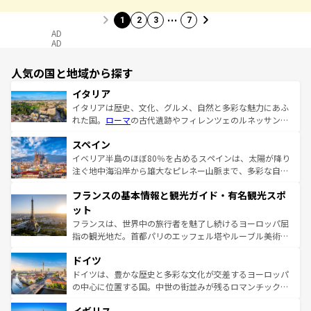
…
1
2
3
7
AD
AD
人気の国と地域から探す
イタリア
イタリアは歴史、文化、グルメ、自然と多彩な魅力にあふ
れた国。
ローマ
の古代遺跡やフィレンツェのルネッサンス
美術、ヴェネツィアの運河など、歴史あるスポットはもち
スペイン
ろん、トスカーナの美しい田園風景やアマルフィ海岸の絶
景など、自然景観も見逃せない。観光の合間には、本場の
イベリア半島のほぼ80％を占めるスペインは、太陽が降り
ピザやパスタなど、絶品のイタリア料理を堪能することも
注ぐ地中海沿岸から雄大なピレネー山脈まで、多彩な自然
できる。朝目覚めてから夜眠るまで、すべての瞬間を楽し
と文化が詰まったヨーロッパ屈指の旅行先だ。多様な地域
フランスの基本情報と観光ガイド・有名観光スポ
ませてくれるイタリアで、忘れられない旅をしてみよう！
文化が根付くこの国では、情熱的なフラメンコ、熱気あふ
なお、新着のイタリア情報は
コンテンツ一覧
を参照してほ
れる闘牛、そして美味しいタパスが生活の一部となってい
ット
しい。
る。首都マドリードの洗練された雰囲気や、バルセロナの
フランスは、世界中の旅行者を魅了し続けるヨーロッパ屈
アートに溢れた街角から、地方では古代ローマ遺跡や中世
指の観光地だ。首都パリのエッフェル塔やルーブル美術館
の城塞都市、穏やかなビーチリゾートまで多彩な表情を見
といった象徴的なスポットから、田舎町の古風な美しさま
せる。地方によって風土や気候が異なるスペインはその個
ドイツ
で、幅広い魅力が詰まっている。華麗な宮殿、歴史的な大
性で訪れる人を魅了する。 なお、新着のスペイン情報は
コ
聖堂、美しいビーチ、そして豊かな自然が、訪れる者を心
ドイツは、豊かな歴史と多彩な文化が交差するヨーロッパ
ンテンツ一覧
を参照してほしい。
から魅了する。また、フランスは美食の国としても知ら
の中心に位置する国。中世の街並みが残るロマンチック街
れ、フランス料理はユネスコ無形文化遺産にも登録されて
道から、未来を先取りするようなモダンな都市まで多様な
いる。シャンパンの発祥地であるランス、プロヴァンスの