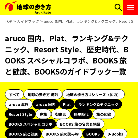
TOP
ガイドブック
aruco 国内、Plat、ランキング&テクニック、Resort
aruco 国内、Plat、ランキング&テク
ニック、Resort Style、歴史時代、B
OOKS スペシャルコラボ、BOOKS 旅
と健康、BOOKSのガイドブック一覧
すべて
地球の歩き方 海外
地球の歩き方 Jシリーズ（国内）
aruco 海外
aruco 国内
Plat
ランキング&テクニック
Resort Style
島旅
御朱印
歴史時代
旅の図鑑
BOOKS スペシャルコラボ
BOOKS 旅の名言＆絶景
BOOKS 旅と健康
BOOKS 旅の読み物
BOOKS
D-Books