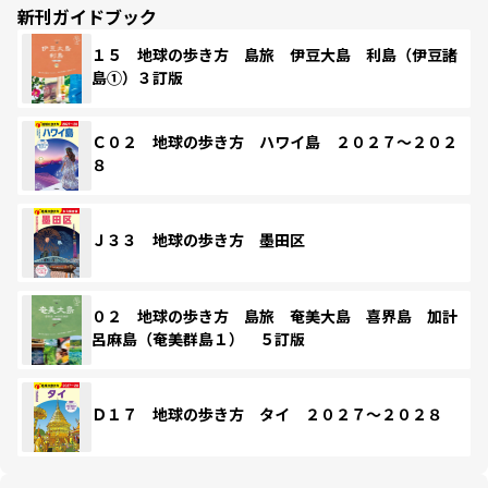
新刊ガイドブック
１５ 地球の歩き方 島旅 伊豆大島 利島（伊豆諸
島①）３訂版
Ｃ０２ 地球の歩き方 ハワイ島 ２０２７～２０２
８
Ｊ３３ 地球の歩き方 墨田区
０２ 地球の歩き方 島旅 奄美大島 喜界島 加計
呂麻島（奄美群島１） ５訂版
Ｄ１７ 地球の歩き方 タイ ２０２７～２０２８