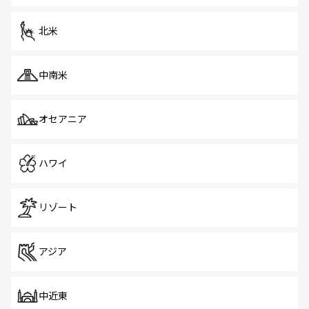
を体感しよう。 なお、新着のシンガポール情報は
コンテン
ツ一覧
を参照してほしい。
北米
中南米
オセアニア
ハワイ
リゾート
アジア
中近東