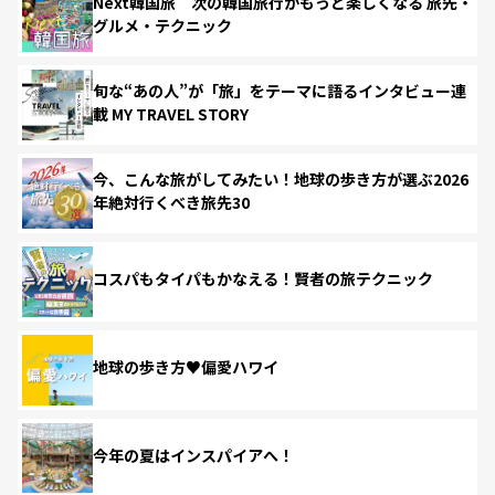
Next韓国旅 次の韓国旅行がもっと楽しくなる 旅先・
グルメ・テクニック
旬な“あの人”が「旅」をテーマに語るインタビュー連
載 MY TRAVEL STORY
今、こんな旅がしてみたい！地球の歩き方が選ぶ2026
年絶対行くべき旅先30
コスパもタイパもかなえる！賢者の旅テクニック
地球の歩き方♥偏愛ハワイ
今年の夏はインスパイアへ！