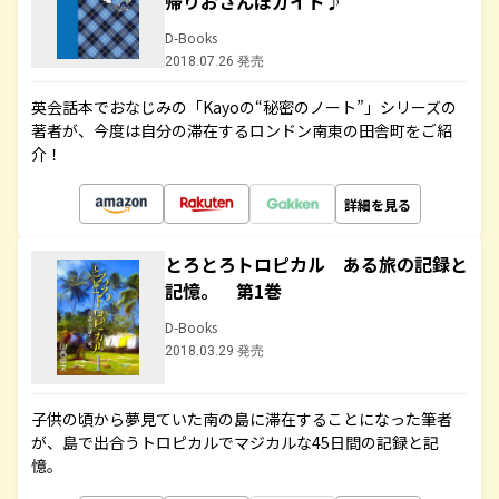
帰りおさんぽガイド♪
D-Books
2018.07.26 発売
英会話本でおなじみの「Kayoの“秘密のノート”」シリーズの
著者が、今度は自分の滞在するロンドン南東の田舎町をご紹
介！
詳細を見る
とろとろトロピカル ある旅の記録と
記憶。 第1巻
D-Books
2018.03.29 発売
子供の頃から夢見ていた南の島に滞在することになった筆者
が、島で出合うトロピカルでマジカルな45日間の記録と記
憶。