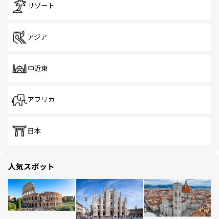
リゾート
アジア
中近東
アフリカ
日本
人気スポット