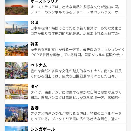
オーストラリア
部のニューオーリンズでは、音楽と美食が融合した独特の
ワイ島は見逃せない。また、定番の観光地といえばオアフ
文化が魅力。旅行者はアメリカの各地域で異なる魅力を楽
島だが、静かな自然を求めるならマウイ島やカウアイ島が
オーストラリアは、壮大な自然と多様な文化が魅力の国。
しみながら、その多様性と豊かな歴史を感じることができ
おすすめ。エメラルドグリーンに輝く海をはじめ、豊かな
シドニーのシンボルであるシドニー・オペラハウス、オー
るだろう。車でのロードトリップや列車の旅も、アメリカ
文化や歴史が息づいている。「アロハスピリット」と呼ば
ストラリア東海岸北部に広がる大サンゴ礁地帯グレートバ
ならではの贅沢な旅のスタイルだ。 なお、新着のアメリカ
台湾
れるおもてなしの心で訪れる人々を迎えてくれるハワイの
リアリーフや大陸中央部にそびえるウルル（エアーズロッ
情報は
コンテンツ一覧
を参照してほしい。
人々、おいしいローカルフードやハワイアンミュージッ
ク）、タスマニアの美しい原生林やケアンズの熱帯雨林な
日本から約４時間ほどでたどり着く台湾は、多彩な文化と
ク、伝統的なフラダンスなど、すべてがハワイの魅力を彩
ど、見どころがたくさん。また、カフェやワイン、オージ
自然が織りなす魅力的な観光地。活気あふれる大都市の台
っている。訪れるたびに新しい発見と感動が待っているハ
ービーフなどの食文化も豊かで、美味しいものであふれて
北やノスタルジックな町並みが人気な九份（ジォウフェ
ワイを、存分に味わってほしい。 なお、新着のハワイ情報
韓国
いる。アクティビティも充実しており、サーフィンやダイ
ン）、静ひつな山岳地帯である台湾東部など、都市の喧騒
は
コンテンツ一覧
を参照してほしい。
ビング、ハイキングなど、アウトドア好きにはたまらな
と山間の静けさが共存しており、訪れる人に新しい発見と
歴史ある王朝文化が残る一方で、最先端のファッションやK
い。オーストラリアの多彩な魅力を存分に味わいつくそ
驚きをもたらしてくれる。また、奥深い台湾の食文化も魅
-POPで世界を席巻している韓国。首都ソウルの宮殿や伝統
う。 なお、新着のオーストラリア情報は
コンテンツ一覧
を
力で、夜市などの屋台グルメから高級料理、ヘルシーで美
家屋が並ぶエリアでは韓国の歴史と文化に浸ることがで
参照してほしい。
ベトナム
容にもいいと評判のスイーツなど、バラエティ豊かな料理
き、地方に足を延ばせば四季折々の自然美を楽しむことが
が味わえる。 なお、新着の台湾情報は
コンテンツ一覧
を参
できる。そして、キムチや焼肉、絶品のストリートフード
豊かな自然と多様な文化が魅力的なベトナム。南北に細長
照してほしい。
まで、さまざまな韓国料理が待っている。夜には、韓国な
く伸びる国土には、広大な田園風景や青々とした山々、世
らではのナイトライフも堪能できる。あたたかいホスピタ
界遺産に登録された壮大な自然景観が点在し、都市部では
タイ
リティに包まれながら、韓国の多彩な魅力を心ゆくまで味
急速な発展と共に伝統が息づく。ハノイの古い町並みやホ
わってみてほしい。 なお、新着の韓国情報は
コンテンツ一
ーチミン市のフランス統治時代の建物も、独特の雰囲気を
タイは、東南アジアに位置する豊かな自然と歴史が息づく
覧
を参照してほしい。
醸し出している。また、バラエティの豊かさとおいしさで
国だ。首都バンコクは高層ビルが立ち並ぶ一方、伝統的な
世界中の食通を魅了してやまないベトナム料理も魅力のひ
寺院や市場がいたるところに点在し、古きよき文化と現代
香港
とつ。フォーやバインミー、ベトナムコーヒーなどは、ぜ
の活気が交差している。北部ではチェンマイなどの山岳地
ひ現地で味わいたい。どの地域を訪れてもあたたかい人々
帯で自然と触れ合い、南部ではプーケットやクラビの美し
アジアと西洋の文化が交わる香港は、特有のエネルギーを
が旅行者を迎えてくれるので、きっと忘れられない旅にな
いビーチでリゾート気分を楽しむことができる。タイ料理
もっている。ヴィクトリア湾に広がる壮大な景色、近未来
るはずだ。 なお、新着のベトナム情報は
コンテンツ一覧
を
は世界的に有名で、屋台から高級レストランまで味覚を刺
的なアートスポット、そして歴史と現代が融合した町並
参照してほしい。
シンガポール
激する。気候は一年中温暖で、どの季節にも異なる楽しみ
み、どこを訪れても感動するはず。観光スポットが密集し