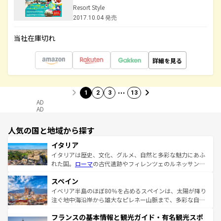
Resort Style
2017.10.04 発売
当社在庫切れ
詳細を見る
…
1
2
3
13
AD
AD
人気の国と地域から探す
イタリア
イタリアは歴史、文化、グルメ、自然と多彩な魅力にあふ
れた国。
ローマ
の古代遺跡やフィレンツェのルネッサンス
美術、ヴェネツィアの運河など、歴史あるスポットはもち
スペイン
ろん、トスカーナの美しい田園風景やアマルフィ海岸の絶
景など、自然景観も見逃せない。観光の合間には、本場の
イベリア半島のほぼ80％を占めるスペインは、太陽が降り
ピザやパスタなど、絶品のイタリア料理を堪能することも
注ぐ地中海沿岸から雄大なピレネー山脈まで、多彩な自然
できる。朝目覚めてから夜眠るまで、すべての瞬間を楽し
と文化が詰まったヨーロッパ屈指の旅行先だ。多様な地域
フランスの基本情報と観光ガイド・有名観光スポ
ませてくれるイタリアで、忘れられない旅をしてみよう！
文化が根付くこの国では、情熱的なフラメンコ、熱気あふ