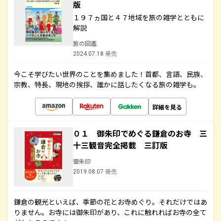
版
１９７ヵ国と４７地域を旅の雑学とともに
解説
旅の図鑑
2024.07.18 発売
今こそ学びたい世界のことを集めました！首都、言語、民族、
宗教、特長、現地の挨拶、誰かに話したくなる旅の雑学も。
詳細を見る
０１ 御朱印でめぐる鎌倉のお寺 三
十三観音完全掲載 三訂版
御朱印
2019.08.07 発売
鎌倉の観光といえば、季節の花とお寺めぐり。それだけではあ
りません。お寺には御朱印があり、これに触れればお寺の全て