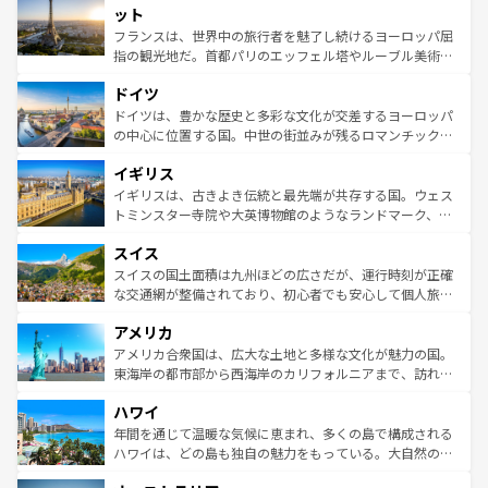
なお、新着のイタリア情報は
コンテンツ一覧
を参照してほ
れる闘牛、そして美味しいタパスが生活の一部となってい
ット
しい。
る。首都マドリードの洗練された雰囲気や、バルセロナの
フランスは、世界中の旅行者を魅了し続けるヨーロッパ屈
アートに溢れた街角から、地方では古代ローマ遺跡や中世
指の観光地だ。首都パリのエッフェル塔やルーブル美術館
の城塞都市、穏やかなビーチリゾートまで多彩な表情を見
といった象徴的なスポットから、田舎町の古風な美しさま
せる。地方によって風土や気候が異なるスペインはその個
ドイツ
で、幅広い魅力が詰まっている。華麗な宮殿、歴史的な大
性で訪れる人を魅了する。 なお、新着のスペイン情報は
コ
聖堂、美しいビーチ、そして豊かな自然が、訪れる者を心
ドイツは、豊かな歴史と多彩な文化が交差するヨーロッパ
ンテンツ一覧
を参照してほしい。
から魅了する。また、フランスは美食の国としても知ら
の中心に位置する国。中世の街並みが残るロマンチック街
れ、フランス料理はユネスコ無形文化遺産にも登録されて
道から、未来を先取りするようなモダンな都市まで多様な
イギリス
いる。シャンパンの発祥地であるランス、プロヴァンスの
顔を持つこの国は、どこを歩いても飽きることがない。ベ
香り高いラベンダー畑など、多彩な楽しみ方が可能だ。さ
ルリンの文化的活気、バイエルン州のアルプスの絶景、そ
イギリスは、古きよき伝統と最先端が共存する国。ウェス
らに、パリ以外の地域にも魅力が溢れており、どの街角に
してライン川沿いのワイン畑といった風景は必見。ビール
トミンスター寺院や大英博物館のようなランドマーク、歴
も豊かな歴史と文化が息づいている。パリ以外の個性あふ
とソーセージを味わいながら地元の人と過ごす楽しい時間
史ある大学都市、美しい丘陵地帯や牧歌的な風景など、エ
れる地方に足を運ぶとそれぞれで全く異なる文化を体験で
スイス
は、お酒好きな人にはぜひ体験してほしい。 なお、新着の
リアごとに異なる魅力がある。また、優雅なアフタヌーン
きるだろう。 なお、新着のフランス情報は
コンテンツ一覧
ドイツ情報は
コンテンツ一覧
を参照してほしい。
ティー、ビール好きにはたまらない英国パブ、サッカー観
スイスの国土面積は九州ほどの広さだが、運行時刻が正確
を参照してほしい。
戦など、本場だからこそできる体験も豊富。イギリスを旅
な交通網が整備されており、初心者でも安心して個人旅行
して楽しみつくそう。 なお、新着のイギリス情報は
コンテ
を楽しめる。日本同様に時刻表どおりの旅が可能だ。中世
アメリカ
ンツ一覧
を参照してほしい。
の建物がそのまま残る町や、スイスならではのユニークな
博物館もあり、アルプス観光だけでなく町歩きも満喫する
アメリカ合衆国は、広大な土地と多様な文化が魅力の国。
ことができる。国民の所得が高いため物価も高いが、旅行
東海岸の都市部から西海岸のカリフォルニアまで、訪れる
者向けの交通パス提供のサービスもあり、うまく活用すれ
場所ごとに異なる風景と体験が待っている。ニューヨーク
ハワイ
ば市内交通費無料で観光を楽しむこともできる。 なお、新
のような巨大都市は、観光、ショッピング、エンターテイ
着のスイス情報は
コンテンツ一覧
を参照してほしい。
ンメントが詰まった刺激的なスポットだ。一方、アメリカ
年間を通じて温暖な気候に恵まれ、多くの島で構成される
西部には大自然が広がり、グランドキャニオンやイエロー
ハワイは、どの島も独自の魅力をもっている。大自然の神
ストーン国立公園といった絶景が堪能できる。さらに、南
秘を感じたいなら、火山が生み出した壮大な景観を誇るハ