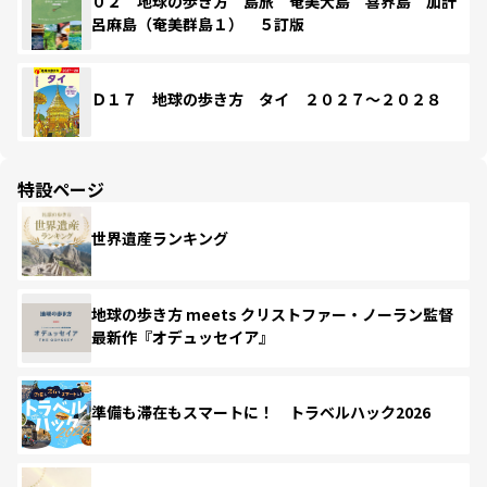
０２ 地球の歩き方 島旅 奄美大島 喜界島 加計
呂麻島（奄美群島１） ５訂版
Ｄ１７ 地球の歩き方 タイ ２０２７～２０２８
特設ページ
世界遺産ランキング
地球の歩き方 meets クリストファー・ノーラン監督
最新作『オデュッセイア』
準備も滞在もスマートに！ トラベルハック2026