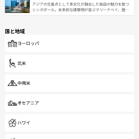
が待っている。親しみやすいタイの人々、仏教を中心とし
ており、効率よく見どころを回れるのも魅力。息をのむよ
アジアの交差点として多文化が融合した独自の魅力を放つ
た文化、そして多様な観光資源が、訪れる旅人を魅了し続
うな絶景から文化的な体験まで、香港を存分に楽しみ尽く
シンガポール。未来的な建築物が並ぶマリーナベイ、歴史
ける。 なお、新着のタイ情報は
コンテンツ一覧
を参照して
そう。 なお、新着の香港情報は
コンテンツ一覧
を参照して
と伝統を感じられるエスニックタウン、多数の緑豊かな公
ほしい。
ほしい。
園や自然保護区など、自然が調和した近代的な景観と文化
の多様性あふれるカラフルな町は、どこを歩いても新しい
国と地域
発見がある。さらに、治安のよさや充実した公共交通機関
も、旅行者にとっては魅力的なポイント。グルメも豊富
で、ホーカーズは地元の風情を楽しめる外せないスポット
ヨーロッパ
だ。訪れる人を飽きさせないシンガポールで、多様な魅力
を体感しよう。 なお、新着のシンガポール情報は
コンテン
ツ一覧
を参照してほしい。
北米
中南米
オセアニア
ハワイ