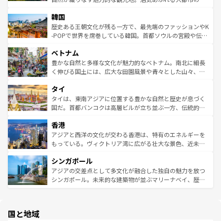
っている。訪れるたびに新しい発見と感動が待っているハ
ービーフなどの食文化も豊かで、美味しいものであふれて
北やノスタルジックな町並みが人気な九份（ジォウフェ
ワイを、存分に味わってほしい。 なお、新着のハワイ情報
韓国
いる。アクティビティも充実しており、サーフィンやダイ
ン）、静ひつな山岳地帯である台湾東部など、都市の喧騒
は
コンテンツ一覧
を参照してほしい。
ビング、ハイキングなど、アウトドア好きにはたまらな
と山間の静けさが共存しており、訪れる人に新しい発見と
歴史ある王朝文化が残る一方で、最先端のファッションやK
い。オーストラリアの多彩な魅力を存分に味わいつくそ
驚きをもたらしてくれる。また、奥深い台湾の食文化も魅
-POPで世界を席巻している韓国。首都ソウルの宮殿や伝統
う。 なお、新着のオーストラリア情報は
コンテンツ一覧
を
力で、夜市などの屋台グルメから高級料理、ヘルシーで美
家屋が並ぶエリアでは韓国の歴史と文化に浸ることがで
参照してほしい。
ベトナム
容にもいいと評判のスイーツなど、バラエティ豊かな料理
き、地方に足を延ばせば四季折々の自然美を楽しむことが
が味わえる。 なお、新着の台湾情報は
コンテンツ一覧
を参
できる。そして、キムチや焼肉、絶品のストリートフード
豊かな自然と多様な文化が魅力的なベトナム。南北に細長
照してほしい。
まで、さまざまな韓国料理が待っている。夜には、韓国な
く伸びる国土には、広大な田園風景や青々とした山々、世
らではのナイトライフも堪能できる。あたたかいホスピタ
界遺産に登録された壮大な自然景観が点在し、都市部では
タイ
リティに包まれながら、韓国の多彩な魅力を心ゆくまで味
急速な発展と共に伝統が息づく。ハノイの古い町並みやホ
わってみてほしい。 なお、新着の韓国情報は
コンテンツ一
ーチミン市のフランス統治時代の建物も、独特の雰囲気を
タイは、東南アジアに位置する豊かな自然と歴史が息づく
覧
を参照してほしい。
醸し出している。また、バラエティの豊かさとおいしさで
国だ。首都バンコクは高層ビルが立ち並ぶ一方、伝統的な
世界中の食通を魅了してやまないベトナム料理も魅力のひ
寺院や市場がいたるところに点在し、古きよき文化と現代
香港
とつ。フォーやバインミー、ベトナムコーヒーなどは、ぜ
の活気が交差している。北部ではチェンマイなどの山岳地
ひ現地で味わいたい。どの地域を訪れてもあたたかい人々
帯で自然と触れ合い、南部ではプーケットやクラビの美し
アジアと西洋の文化が交わる香港は、特有のエネルギーを
が旅行者を迎えてくれるので、きっと忘れられない旅にな
いビーチでリゾート気分を楽しむことができる。タイ料理
もっている。ヴィクトリア湾に広がる壮大な景色、近未来
るはずだ。 なお、新着のベトナム情報は
コンテンツ一覧
を
は世界的に有名で、屋台から高級レストランまで味覚を刺
的なアートスポット、そして歴史と現代が融合した町並
参照してほしい。
シンガポール
激する。気候は一年中温暖で、どの季節にも異なる楽しみ
み、どこを訪れても感動するはず。観光スポットが密集し
が待っている。親しみやすいタイの人々、仏教を中心とし
ており、効率よく見どころを回れるのも魅力。息をのむよ
アジアの交差点として多文化が融合した独自の魅力を放つ
た文化、そして多様な観光資源が、訪れる旅人を魅了し続
うな絶景から文化的な体験まで、香港を存分に楽しみ尽く
シンガポール。未来的な建築物が並ぶマリーナベイ、歴史
ける。 なお、新着のタイ情報は
コンテンツ一覧
を参照して
そう。 なお、新着の香港情報は
コンテンツ一覧
を参照して
と伝統を感じられるエスニックタウン、多数の緑豊かな公
ほしい。
ほしい。
園や自然保護区など、自然が調和した近代的な景観と文化
の多様性あふれるカラフルな町は、どこを歩いても新しい
国と地域
発見がある。さらに、治安のよさや充実した公共交通機関