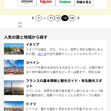
詳細を見る
…
1
11
12
13
14
AD
AD
人気の国と地域から探す
イタリア
イタリアは歴史、文化、グルメ、自然と多彩な魅力にあふ
れた国。
ローマ
の古代遺跡やフィレンツェのルネッサンス
美術、ヴェネツィアの運河など、歴史あるスポットはもち
スペイン
ろん、トスカーナの美しい田園風景やアマルフィ海岸の絶
景など、自然景観も見逃せない。観光の合間には、本場の
イベリア半島のほぼ80％を占めるスペインは、太陽が降り
ピザやパスタなど、絶品のイタリア料理を堪能することも
注ぐ地中海沿岸から雄大なピレネー山脈まで、多彩な自然
できる。朝目覚めてから夜眠るまで、すべての瞬間を楽し
と文化が詰まったヨーロッパ屈指の旅行先だ。多様な地域
フランスの基本情報と観光ガイド・有名観光スポ
ませてくれるイタリアで、忘れられない旅をしてみよう！
文化が根付くこの国では、情熱的なフラメンコ、熱気あふ
なお、新着のイタリア情報は
コンテンツ一覧
を参照してほ
れる闘牛、そして美味しいタパスが生活の一部となってい
ット
しい。
る。首都マドリードの洗練された雰囲気や、バルセロナの
フランスは、世界中の旅行者を魅了し続けるヨーロッパ屈
アートに溢れた街角から、地方では古代ローマ遺跡や中世
指の観光地だ。首都パリのエッフェル塔やルーブル美術館
の城塞都市、穏やかなビーチリゾートまで多彩な表情を見
といった象徴的なスポットから、田舎町の古風な美しさま
せる。地方によって風土や気候が異なるスペインはその個
ドイツ
で、幅広い魅力が詰まっている。華麗な宮殿、歴史的な大
性で訪れる人を魅了する。 なお、新着のスペイン情報は
コ
聖堂、美しいビーチ、そして豊かな自然が、訪れる者を心
ドイツは、豊かな歴史と多彩な文化が交差するヨーロッパ