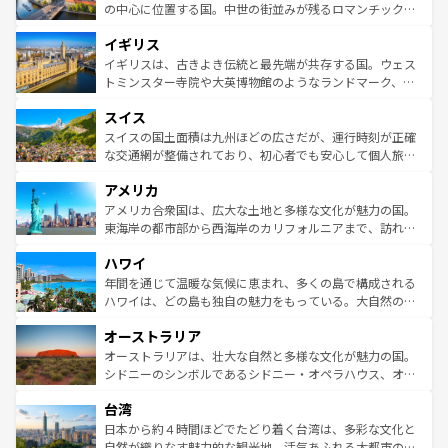
ンテンツ一覧
を参照してほしい。
から魅了する。また、フランスは美食の国としても知ら
の中心に位置する国。中世の街並みが残るロマンチック街
れ、フランス料理はユネスコ無形文化遺産にも登録されて
道から、未来を先取りするようなモダンな都市まで多様な
イギリス
いる。シャンパンの発祥地であるランス、プロヴァンスの
顔を持つこの国は、どこを歩いても飽きることがない。ベ
香り高いラベンダー畑など、多彩な楽しみ方が可能だ。さ
ルリンの文化的活気、バイエルン州のアルプスの絶景、そ
イギリスは、古きよき伝統と最先端が共存する国。ウェス
らに、パリ以外の地域にも魅力が溢れており、どの街角に
してライン川沿いのワイン畑といった風景は必見。ビール
トミンスター寺院や大英博物館のようなランドマーク、歴
も豊かな歴史と文化が息づいている。パリ以外の個性あふ
とソーセージを味わいながら地元の人と過ごす楽しい時間
史ある大学都市、美しい丘陵地帯や牧歌的な風景など、エ
れる地方に足を運ぶとそれぞれで全く異なる文化を体験で
スイス
は、お酒好きな人にはぜひ体験してほしい。 なお、新着の
リアごとに異なる魅力がある。また、優雅なアフタヌーン
きるだろう。 なお、新着のフランス情報は
コンテンツ一覧
ドイツ情報は
コンテンツ一覧
を参照してほしい。
ティー、ビール好きにはたまらない英国パブ、サッカー観
スイスの国土面積は九州ほどの広さだが、運行時刻が正確
を参照してほしい。
戦など、本場だからこそできる体験も豊富。イギリスを旅
な交通網が整備されており、初心者でも安心して個人旅行
して楽しみつくそう。 なお、新着のイギリス情報は
コンテ
を楽しめる。日本同様に時刻表どおりの旅が可能だ。中世
アメリカ
ンツ一覧
を参照してほしい。
の建物がそのまま残る町や、スイスならではのユニークな
博物館もあり、アルプス観光だけでなく町歩きも満喫する
アメリカ合衆国は、広大な土地と多様な文化が魅力の国。
ことができる。国民の所得が高いため物価も高いが、旅行
東海岸の都市部から西海岸のカリフォルニアまで、訪れる
者向けの交通パス提供のサービスもあり、うまく活用すれ
場所ごとに異なる風景と体験が待っている。ニューヨーク
ハワイ
ば市内交通費無料で観光を楽しむこともできる。 なお、新
のような巨大都市は、観光、ショッピング、エンターテイ
着のスイス情報は
コンテンツ一覧
を参照してほしい。
ンメントが詰まった刺激的なスポットだ。一方、アメリカ
年間を通じて温暖な気候に恵まれ、多くの島で構成される
西部には大自然が広がり、グランドキャニオンやイエロー
ハワイは、どの島も独自の魅力をもっている。大自然の神
ストーン国立公園といった絶景が堪能できる。さらに、南
秘を感じたいなら、火山が生み出した壮大な景観を誇るハ
オーストラリア
部のニューオーリンズでは、音楽と美食が融合した独特の
ワイ島は見逃せない。また、定番の観光地といえばオアフ
文化が魅力。旅行者はアメリカの各地域で異なる魅力を楽
島だが、静かな自然を求めるならマウイ島やカウアイ島が
オーストラリアは、壮大な自然と多様な文化が魅力の国。
しみながら、その多様性と豊かな歴史を感じることができ
おすすめ。エメラルドグリーンに輝く海をはじめ、豊かな
シドニーのシンボルであるシドニー・オペラハウス、オー
るだろう。車でのロードトリップや列車の旅も、アメリカ
文化や歴史が息づいている。「アロハスピリット」と呼ば
ストラリア東海岸北部に広がる大サンゴ礁地帯グレートバ
ならではの贅沢な旅のスタイルだ。 なお、新着のアメリカ
台湾
れるおもてなしの心で訪れる人々を迎えてくれるハワイの
リアリーフや大陸中央部にそびえるウルル（エアーズロッ
情報は
コンテンツ一覧
を参照してほしい。
人々、おいしいローカルフードやハワイアンミュージッ
ク）、タスマニアの美しい原生林やケアンズの熱帯雨林な
日本から約４時間ほどでたどり着く台湾は、多彩な文化と
ク、伝統的なフラダンスなど、すべてがハワイの魅力を彩
ど、見どころがたくさん。また、カフェやワイン、オージ
自然が織りなす魅力的な観光地。活気あふれる大都市の台