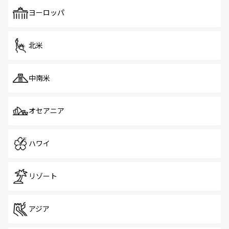
も、旅行者にとっては魅力的なポイント。グルメも豊富
で、ホーカーズは地元の風情を楽しめる外せないスポット
ヨーロッパ
だ。訪れる人を飽きさせないシンガポールで、多様な魅力
を体感しよう。 なお、新着のシンガポール情報は
コンテン
ツ一覧
を参照してほしい。
北米
中南米
オセアニア
ハワイ
リゾート
アジア