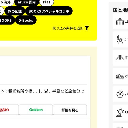
co 海外
aruco 国内
Plat
国と地
代
旅の図鑑
BOOKS スペシャルコラボ
BOOKS
D-Books
絞り込み条件を追加
図本！観光名所や橋、川、湖、半島など旅気分で
詳細を見る