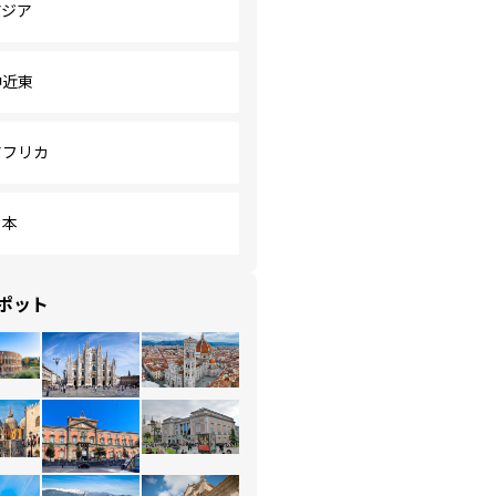
アジア
中近東
アフリカ
日本
ポット