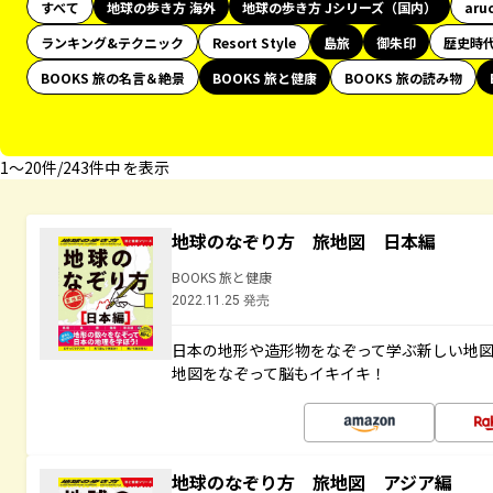
すべて
地球の歩き方 海外
地球の歩き方 Jシリーズ（国内）
aru
ランキング&テクニック
Resort Style
島旅
御朱印
歴史時
BOOKS 旅の名言＆絶景
BOOKS 旅と健康
BOOKS 旅の読み物
1〜20件/243件中 を表示
地球のなぞり方 旅地図 日本編
BOOKS 旅と健康
2022.11.25 発売
日本の地形や造形物をなぞって学ぶ新しい地
地図をなぞって脳もイキイキ！
地球のなぞり方 旅地図 アジア編