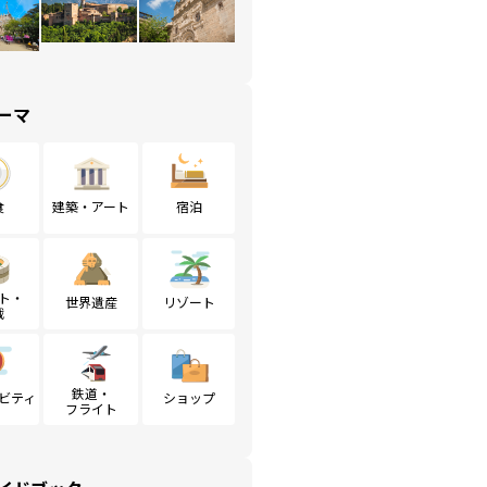
ーマ
食
建築・アート
宿泊
ト・
世界遺産
リゾート
戦
鉄道・
ビティ
ショップ
フライト