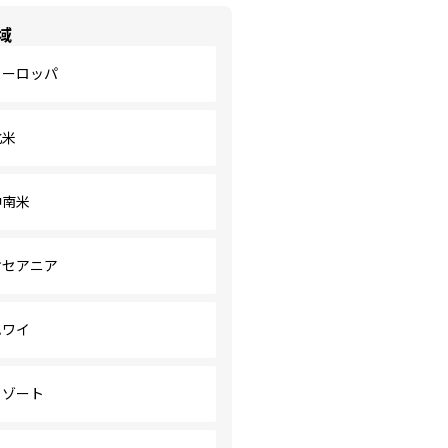
域
ヨーロッパ
北米
中南米
オセアニア
ハワイ
リゾート