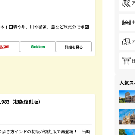
図本！国境や州、川や街道、島など旅気分で地図
詳細を見る
人気ス
-1983（初版復刻版）
球の歩き方インドの初版が復刻版で再登場！ 当時