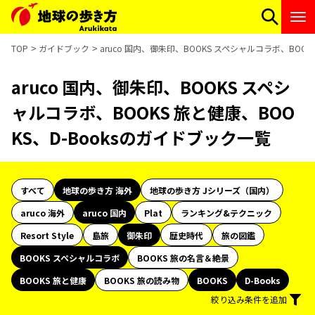
TOP
ガイドブック
aruco 国内、御朱印、BOOKS スペシャルコラボ、BOOK
aruco 国内、御朱印、BOOKS スペシ
ャルコラボ、BOOKS 旅と健康、BOO
KS、D-Booksのガイドブック一覧
すべて
地球の歩き方 海外
地球の歩き方 Jシリーズ（国内）
aruco 海外
aruco 国内
Plat
ランキング&テクニック
Resort Style
島旅
御朱印
歴史時代
旅の図鑑
BOOKS スペシャルコラボ
BOOKS 旅の名言＆絶景
BOOKS 旅と健康
BOOKS 旅の読み物
BOOKS
D-Books
絞り込み条件を追加