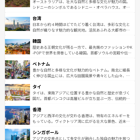
おすすめ。エメラルドグリーンに輝く海をはじめ、豊かな
オーストラリアは、壮大な自然と多様な文化が魅力の国。
るだろう。車でのロードトリップや列車の旅も、アメリカ
文化や歴史が息づいている。「アロハスピリット」と呼ば
シドニーのシンボルであるシドニー・オペラハウス、オー
ならではの贅沢な旅のスタイルだ。 なお、新着のアメリカ
れるおもてなしの心で訪れる人々を迎えてくれるハワイの
ストラリア東海岸北部に広がる大サンゴ礁地帯グレートバ
情報は
コンテンツ一覧
を参照してほしい。
人々、おいしいローカルフードやハワイアンミュージッ
台湾
リアリーフや大陸中央部にそびえるウルル（エアーズロッ
ク、伝統的なフラダンスなど、すべてがハワイの魅力を彩
ク）、タスマニアの美しい原生林やケアンズの熱帯雨林な
日本から約４時間ほどでたどり着く台湾は、多彩な文化と
っている。訪れるたびに新しい発見と感動が待っているハ
ど、見どころがたくさん。また、カフェやワイン、オージ
自然が織りなす魅力的な観光地。活気あふれる大都市の台
ワイを、存分に味わってほしい。 なお、新着のハワイ情報
ービーフなどの食文化も豊かで、美味しいものであふれて
北やノスタルジックな町並みが人気な九份（ジォウフェ
は
コンテンツ一覧
を参照してほしい。
韓国
いる。アクティビティも充実しており、サーフィンやダイ
ン）、静ひつな山岳地帯である台湾東部など、都市の喧騒
ビング、ハイキングなど、アウトドア好きにはたまらな
と山間の静けさが共存しており、訪れる人に新しい発見と
歴史ある王朝文化が残る一方で、最先端のファッションやK
い。オーストラリアの多彩な魅力を存分に味わいつくそ
驚きをもたらしてくれる。また、奥深い台湾の食文化も魅
-POPで世界を席巻している韓国。首都ソウルの宮殿や伝統
う。 なお、新着のオーストラリア情報は
コンテンツ一覧
を
力で、夜市などの屋台グルメから高級料理、ヘルシーで美
家屋が並ぶエリアでは韓国の歴史と文化に浸ることがで
参照してほしい。
ベトナム
容にもいいと評判のスイーツなど、バラエティ豊かな料理
き、地方に足を延ばせば四季折々の自然美を楽しむことが
が味わえる。 なお、新着の台湾情報は
コンテンツ一覧
を参
できる。そして、キムチや焼肉、絶品のストリートフード
豊かな自然と多様な文化が魅力的なベトナム。南北に細長
照してほしい。
まで、さまざまな韓国料理が待っている。夜には、韓国な
く伸びる国土には、広大な田園風景や青々とした山々、世
らではのナイトライフも堪能できる。あたたかいホスピタ
界遺産に登録された壮大な自然景観が点在し、都市部では
タイ
リティに包まれながら、韓国の多彩な魅力を心ゆくまで味
急速な発展と共に伝統が息づく。ハノイの古い町並みやホ
わってみてほしい。 なお、新着の韓国情報は
コンテンツ一
ーチミン市のフランス統治時代の建物も、独特の雰囲気を
タイは、東南アジアに位置する豊かな自然と歴史が息づく
覧
を参照してほしい。
醸し出している。また、バラエティの豊かさとおいしさで
国だ。首都バンコクは高層ビルが立ち並ぶ一方、伝統的な
世界中の食通を魅了してやまないベトナム料理も魅力のひ
寺院や市場がいたるところに点在し、古きよき文化と現代
香港
とつ。フォーやバインミー、ベトナムコーヒーなどは、ぜ
の活気が交差している。北部ではチェンマイなどの山岳地
ひ現地で味わいたい。どの地域を訪れてもあたたかい人々
帯で自然と触れ合い、南部ではプーケットやクラビの美し
アジアと西洋の文化が交わる香港は、特有のエネルギーを
が旅行者を迎えてくれるので、きっと忘れられない旅にな
いビーチでリゾート気分を楽しむことができる。タイ料理
もっている。ヴィクトリア湾に広がる壮大な景色、近未来
るはずだ。 なお、新着のベトナム情報は
コンテンツ一覧
を
は世界的に有名で、屋台から高級レストランまで味覚を刺
的なアートスポット、そして歴史と現代が融合した町並
参照してほしい。
シンガポール
激する。気候は一年中温暖で、どの季節にも異なる楽しみ
み、どこを訪れても感動するはず。観光スポットが密集し
が待っている。親しみやすいタイの人々、仏教を中心とし
ており、効率よく見どころを回れるのも魅力。息をのむよ
アジアの交差点として多文化が融合した独自の魅力を放つ