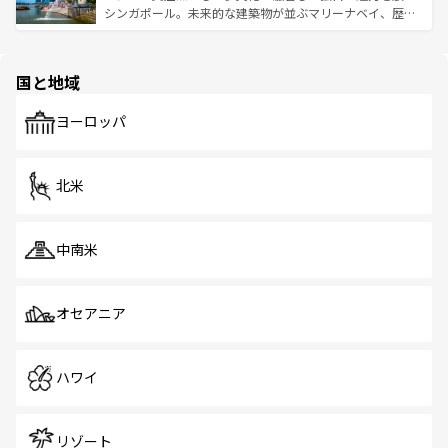
た文化、そして多様な観光資源が、訪れる旅人を魅了し続
うな絶景から文化的な体験まで、香港を存分に楽しみ尽く
シンガポール。未来的な建築物が並ぶマリーナベイ、歴史
ける。 なお、新着のタイ情報は
コンテンツ一覧
を参照して
そう。 なお、新着の香港情報は
コンテンツ一覧
を参照して
と伝統を感じられるエスニックタウン、多数の緑豊かな公
ほしい。
ほしい。
園や自然保護区など、自然が調和した近代的な景観と文化
の多様性あふれるカラフルな町は、どこを歩いても新しい
国と地域
発見がある。さらに、治安のよさや充実した公共交通機関
も、旅行者にとっては魅力的なポイント。グルメも豊富
で、ホーカーズは地元の風情を楽しめる外せないスポット
ヨーロッパ
だ。訪れる人を飽きさせないシンガポールで、多様な魅力
を体感しよう。 なお、新着のシンガポール情報は
コンテン
ツ一覧
を参照してほしい。
北米
中南米
オセアニア
ハワイ
リゾート