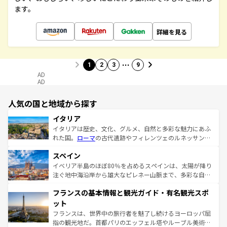
ます。
詳細を見る
…
1
2
3
9
AD
AD
人気の国と地域から探す
イタリア
イタリアは歴史、文化、グルメ、自然と多彩な魅力にあふ
れた国。
ローマ
の古代遺跡やフィレンツェのルネッサンス
美術、ヴェネツィアの運河など、歴史あるスポットはもち
スペイン
ろん、トスカーナの美しい田園風景やアマルフィ海岸の絶
景など、自然景観も見逃せない。観光の合間には、本場の
イベリア半島のほぼ80％を占めるスペインは、太陽が降り
ピザやパスタなど、絶品のイタリア料理を堪能することも
注ぐ地中海沿岸から雄大なピレネー山脈まで、多彩な自然
できる。朝目覚めてから夜眠るまで、すべての瞬間を楽し
と文化が詰まったヨーロッパ屈指の旅行先だ。多様な地域
フランスの基本情報と観光ガイド・有名観光スポ
ませてくれるイタリアで、忘れられない旅をしてみよう！
文化が根付くこの国では、情熱的なフラメンコ、熱気あふ
なお、新着のイタリア情報は
コンテンツ一覧
を参照してほ
れる闘牛、そして美味しいタパスが生活の一部となってい
ット
しい。
る。首都マドリードの洗練された雰囲気や、バルセロナの
フランスは、世界中の旅行者を魅了し続けるヨーロッパ屈
アートに溢れた街角から、地方では古代ローマ遺跡や中世
指の観光地だ。首都パリのエッフェル塔やルーブル美術館