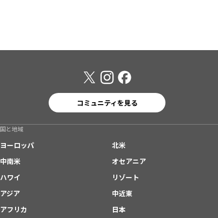
コミュニティを見る
国と地域
ヨーロッパ
北米
中南米
オセアニア
ハワイ
リゾート
アジア
中近東
アフリカ
日本