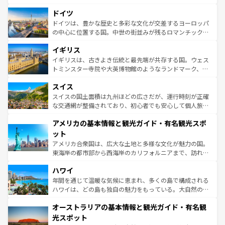
の城塞都市、穏やかなビーチリゾートまで多彩な表情を見
といった象徴的なスポットから、田舎町の古風な美しさま
せる。地方によって風土や気候が異なるスペインはその個
ドイツ
で、幅広い魅力が詰まっている。華麗な宮殿、歴史的な大
性で訪れる人を魅了する。 なお、新着のスペイン情報は
コ
聖堂、美しいビーチ、そして豊かな自然が、訪れる者を心
ドイツは、豊かな歴史と多彩な文化が交差するヨーロッパ
ンテンツ一覧
を参照してほしい。
から魅了する。また、フランスは美食の国としても知ら
の中心に位置する国。中世の街並みが残るロマンチック街
れ、フランス料理はユネスコ無形文化遺産にも登録されて
道から、未来を先取りするようなモダンな都市まで多様な
イギリス
いる。シャンパンの発祥地であるランス、プロヴァンスの
顔を持つこの国は、どこを歩いても飽きることがない。ベ
香り高いラベンダー畑など、多彩な楽しみ方が可能だ。さ
ルリンの文化的活気、バイエルン州のアルプスの絶景、そ
イギリスは、古きよき伝統と最先端が共存する国。ウェス
らに、パリ以外の地域にも魅力が溢れており、どの街角に
してライン川沿いのワイン畑といった風景は必見。ビール
トミンスター寺院や大英博物館のようなランドマーク、歴
も豊かな歴史と文化が息づいている。パリ以外の個性あふ
とソーセージを味わいながら地元の人と過ごす楽しい時間
史ある大学都市、美しい丘陵地帯や牧歌的な風景など、エ
れる地方に足を運ぶとそれぞれで全く異なる文化を体験で
スイス
は、お酒好きな人にはぜひ体験してほしい。 なお、新着の
リアごとに異なる魅力がある。また、優雅なアフタヌーン
きるだろう。 なお、新着のフランス情報は
コンテンツ一覧
ドイツ情報は
コンテンツ一覧
を参照してほしい。
ティー、ビール好きにはたまらない英国パブ、サッカー観
スイスの国土面積は九州ほどの広さだが、運行時刻が正確
を参照してほしい。
戦など、本場だからこそできる体験も豊富。イギリスを旅
な交通網が整備されており、初心者でも安心して個人旅行
して楽しみつくそう。 なお、新着のイギリス情報は
コンテ
を楽しめる。日本同様に時刻表どおりの旅が可能だ。中世
アメリカの基本情報と観光ガイド・有名観光スポ
ンツ一覧
を参照してほしい。
の建物がそのまま残る町や、スイスならではのユニークな
博物館もあり、アルプス観光だけでなく町歩きも満喫する
ット
ことができる。国民の所得が高いため物価も高いが、旅行
アメリカ合衆国は、広大な土地と多様な文化が魅力の国。
者向けの交通パス提供のサービスもあり、うまく活用すれ
東海岸の都市部から西海岸のカリフォルニアまで、訪れる
ば市内交通費無料で観光を楽しむこともできる。 なお、新
場所ごとに異なる風景と体験が待っている。ニューヨーク
着のスイス情報は
コンテンツ一覧
を参照してほしい。
ハワイ
のような巨大都市は、観光、ショッピング、エンターテイ
ンメントが詰まった刺激的なスポットだ。一方、アメリカ
年間を通じて温暖な気候に恵まれ、多くの島で構成される
西部には大自然が広がり、グランドキャニオンやイエロー
ハワイは、どの島も独自の魅力をもっている。大自然の神
ストーン国立公園といった絶景が堪能できる。さらに、南
秘を感じたいなら、火山が生み出した壮大な景観を誇るハ
オーストラリアの基本情報と観光ガイド・有名観
部のニューオーリンズでは、音楽と美食が融合した独特の
ワイ島は見逃せない。また、定番の観光地といえばオアフ
文化が魅力。旅行者はアメリカの各地域で異なる魅力を楽
島だが、静かな自然を求めるならマウイ島やカウアイ島が
光スポット
しみながら、その多様性と豊かな歴史を感じることができ