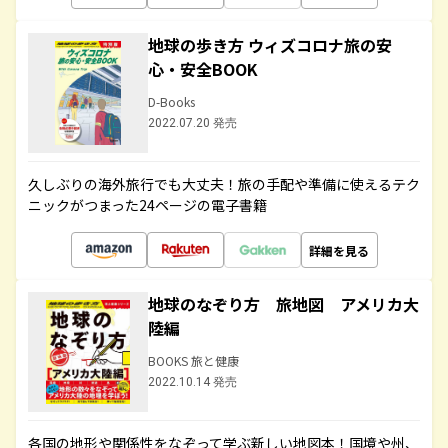
地球の歩き方 ウィズコロナ旅の安
心・安全BOOK
D-Books
2022.07.20 発売
久しぶりの海外旅行でも大丈夫！旅の手配や準備に使えるテク
ニックがつまった24ページの電子書籍
詳細を見る
地球のなぞり方 旅地図 アメリカ大
陸編
BOOKS 旅と健康
2022.10.14 発売
各国の地形や関係性をなぞって学ぶ新しい地図本！国境や州、