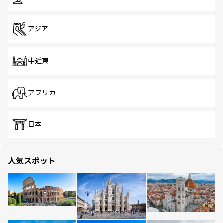
アジア
中近東
アフリカ
日本
人気スポット