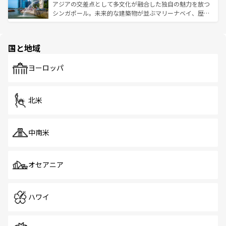
が待っている。親しみやすいタイの人々、仏教を中心とし
ており、効率よく見どころを回れるのも魅力。息をのむよ
アジアの交差点として多文化が融合した独自の魅力を放つ
た文化、そして多様な観光資源が、訪れる旅人を魅了し続
うな絶景から文化的な体験まで、香港を存分に楽しみ尽く
シンガポール。未来的な建築物が並ぶマリーナベイ、歴史
ける。 なお、新着のタイ情報は
コンテンツ一覧
を参照して
そう。 なお、新着の香港情報は
コンテンツ一覧
を参照して
と伝統を感じられるエスニックタウン、多数の緑豊かな公
ほしい。
ほしい。
園や自然保護区など、自然が調和した近代的な景観と文化
の多様性あふれるカラフルな町は、どこを歩いても新しい
国と地域
発見がある。さらに、治安のよさや充実した公共交通機関
も、旅行者にとっては魅力的なポイント。グルメも豊富
で、ホーカーズは地元の風情を楽しめる外せないスポット
ヨーロッパ
だ。訪れる人を飽きさせないシンガポールで、多様な魅力
を体感しよう。 なお、新着のシンガポール情報は
コンテン
ツ一覧
を参照してほしい。
北米
中南米
オセアニア
ハワイ