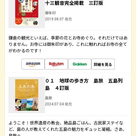
十三観音完全掲載 三訂版
御朱印
2019.08.07 発売
鎌倉の観光といえば、季節の花とお寺めぐり。それだけではあ
りません。お寺には御朱印があり、これに触れればお寺の全て
がわかるのです！
詳細を見る
０１ 地球の歩き方 島旅 五島列
島 ４訂版
島旅
2024.07.04 発売
ようこそ！世界遺産の教会、絶品島ごはん、古民家ステイな
ど、島の人が教えてくれた五島の魅力をギュッと凝縮。さあ、
島旅へ。