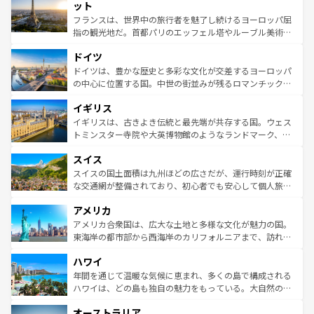
なお、新着のイタリア情報は
コンテンツ一覧
を参照してほ
れる闘牛、そして美味しいタパスが生活の一部となってい
ット
しい。
る。首都マドリードの洗練された雰囲気や、バルセロナの
フランスは、世界中の旅行者を魅了し続けるヨーロッパ屈
アートに溢れた街角から、地方では古代ローマ遺跡や中世
指の観光地だ。首都パリのエッフェル塔やルーブル美術館
の城塞都市、穏やかなビーチリゾートまで多彩な表情を見
といった象徴的なスポットから、田舎町の古風な美しさま
せる。地方によって風土や気候が異なるスペインはその個
ドイツ
で、幅広い魅力が詰まっている。華麗な宮殿、歴史的な大
性で訪れる人を魅了する。 なお、新着のスペイン情報は
コ
聖堂、美しいビーチ、そして豊かな自然が、訪れる者を心
ドイツは、豊かな歴史と多彩な文化が交差するヨーロッパ
ンテンツ一覧
を参照してほしい。
から魅了する。また、フランスは美食の国としても知ら
の中心に位置する国。中世の街並みが残るロマンチック街
れ、フランス料理はユネスコ無形文化遺産にも登録されて
道から、未来を先取りするようなモダンな都市まで多様な
イギリス
いる。シャンパンの発祥地であるランス、プロヴァンスの
顔を持つこの国は、どこを歩いても飽きることがない。ベ
香り高いラベンダー畑など、多彩な楽しみ方が可能だ。さ
ルリンの文化的活気、バイエルン州のアルプスの絶景、そ
イギリスは、古きよき伝統と最先端が共存する国。ウェス
らに、パリ以外の地域にも魅力が溢れており、どの街角に
してライン川沿いのワイン畑といった風景は必見。ビール
トミンスター寺院や大英博物館のようなランドマーク、歴
も豊かな歴史と文化が息づいている。パリ以外の個性あふ
とソーセージを味わいながら地元の人と過ごす楽しい時間
史ある大学都市、美しい丘陵地帯や牧歌的な風景など、エ
れる地方に足を運ぶとそれぞれで全く異なる文化を体験で
スイス
は、お酒好きな人にはぜひ体験してほしい。 なお、新着の
リアごとに異なる魅力がある。また、優雅なアフタヌーン
きるだろう。 なお、新着のフランス情報は
コンテンツ一覧
ドイツ情報は
コンテンツ一覧
を参照してほしい。
ティー、ビール好きにはたまらない英国パブ、サッカー観
スイスの国土面積は九州ほどの広さだが、運行時刻が正確
を参照してほしい。
戦など、本場だからこそできる体験も豊富。イギリスを旅
な交通網が整備されており、初心者でも安心して個人旅行
して楽しみつくそう。 なお、新着のイギリス情報は
コンテ
を楽しめる。日本同様に時刻表どおりの旅が可能だ。中世
アメリカ
ンツ一覧
を参照してほしい。
の建物がそのまま残る町や、スイスならではのユニークな
博物館もあり、アルプス観光だけでなく町歩きも満喫する
アメリカ合衆国は、広大な土地と多様な文化が魅力の国。
ことができる。国民の所得が高いため物価も高いが、旅行
東海岸の都市部から西海岸のカリフォルニアまで、訪れる
者向けの交通パス提供のサービスもあり、うまく活用すれ
場所ごとに異なる風景と体験が待っている。ニューヨーク
ハワイ
ば市内交通費無料で観光を楽しむこともできる。 なお、新
のような巨大都市は、観光、ショッピング、エンターテイ
着のスイス情報は
コンテンツ一覧
を参照してほしい。
ンメントが詰まった刺激的なスポットだ。一方、アメリカ
年間を通じて温暖な気候に恵まれ、多くの島で構成される
西部には大自然が広がり、グランドキャニオンやイエロー
ハワイは、どの島も独自の魅力をもっている。大自然の神
ストーン国立公園といった絶景が堪能できる。さらに、南
秘を感じたいなら、火山が生み出した壮大な景観を誇るハ
オーストラリア
部のニューオーリンズでは、音楽と美食が融合した独特の
ワイ島は見逃せない。また、定番の観光地といえばオアフ