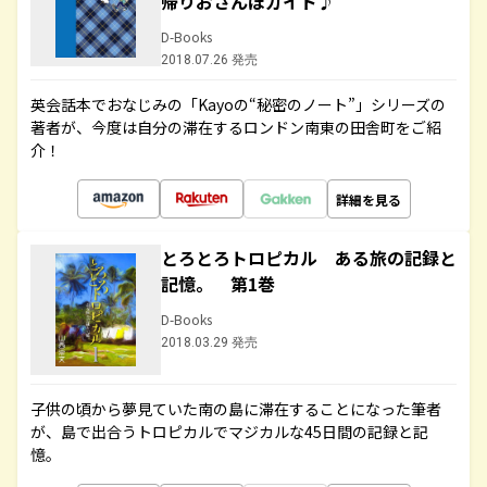
帰りおさんぽガイド♪
D-Books
2018.07.26 発売
英会話本でおなじみの「Kayoの“秘密のノート”」シリーズの
著者が、今度は自分の滞在するロンドン南東の田舎町をご紹
介！
詳細を見る
とろとろトロピカル ある旅の記録と
記憶。 第1巻
D-Books
2018.03.29 発売
子供の頃から夢見ていた南の島に滞在することになった筆者
が、島で出合うトロピカルでマジカルな45日間の記録と記
憶。