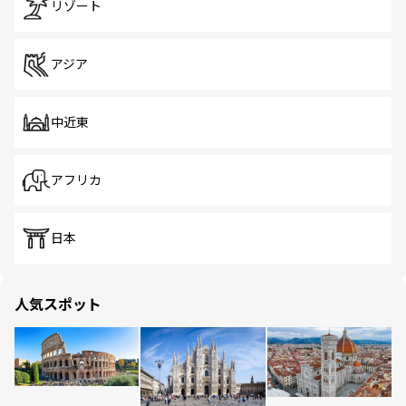
リゾート
アジア
中近東
アフリカ
日本
人気スポット