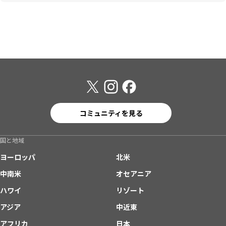
コミュニティを見る
国と地域
ヨーロッパ
北米
中南米
オセアニア
ハワイ
リゾート
アジア
中近東
アフリカ
日本