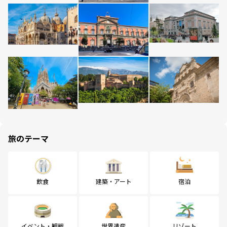
旅のテーマ
飲食
建築・アート
宿泊
イベント・観戦
世界遺産
リゾート