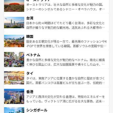
文化が魅力。旅行者はアメリカの各地域で異なる魅力を楽
島だが、静かな自然を求めるならマウイ島やカウアイ島が
オーストラリアは、壮大な自然と多様な文化が魅力の国。
しみながら、その多様性と豊かな歴史を感じることができ
おすすめ。エメラルドグリーンに輝く海をはじめ、豊かな
シドニーのシンボルであるシドニー・オペラハウス、オー
るだろう。車でのロードトリップや列車の旅も、アメリカ
文化や歴史が息づいている。「アロハスピリット」と呼ば
ストラリア東海岸北部に広がる大サンゴ礁地帯グレートバ
ならではの贅沢な旅のスタイルだ。 なお、新着のアメリカ
台湾
れるおもてなしの心で訪れる人々を迎えてくれるハワイの
リアリーフや大陸中央部にそびえるウルル（エアーズロッ
情報は
コンテンツ一覧
を参照してほしい。
人々、おいしいローカルフードやハワイアンミュージッ
ク）、タスマニアの美しい原生林やケアンズの熱帯雨林な
日本から約４時間ほどでたどり着く台湾は、多彩な文化と
ク、伝統的なフラダンスなど、すべてがハワイの魅力を彩
ど、見どころがたくさん。また、カフェやワイン、オージ
自然が織りなす魅力的な観光地。活気あふれる大都市の台
っている。訪れるたびに新しい発見と感動が待っているハ
ービーフなどの食文化も豊かで、美味しいものであふれて
北やノスタルジックな町並みが人気な九份（ジォウフェ
ワイを、存分に味わってほしい。 なお、新着のハワイ情報
韓国
いる。アクティビティも充実しており、サーフィンやダイ
ン）、静ひつな山岳地帯である台湾東部など、都市の喧騒
は
コンテンツ一覧
を参照してほしい。
ビング、ハイキングなど、アウトドア好きにはたまらな
と山間の静けさが共存しており、訪れる人に新しい発見と
歴史ある王朝文化が残る一方で、最先端のファッションやK
い。オーストラリアの多彩な魅力を存分に味わいつくそ
驚きをもたらしてくれる。また、奥深い台湾の食文化も魅
-POPで世界を席巻している韓国。首都ソウルの宮殿や伝統
う。 なお、新着のオーストラリア情報は
コンテンツ一覧
を
力で、夜市などの屋台グルメから高級料理、ヘルシーで美
家屋が並ぶエリアでは韓国の歴史と文化に浸ることがで
参照してほしい。
ベトナム
容にもいいと評判のスイーツなど、バラエティ豊かな料理
き、地方に足を延ばせば四季折々の自然美を楽しむことが
が味わえる。 なお、新着の台湾情報は
コンテンツ一覧
を参
できる。そして、キムチや焼肉、絶品のストリートフード
豊かな自然と多様な文化が魅力的なベトナム。南北に細長
照してほしい。
まで、さまざまな韓国料理が待っている。夜には、韓国な
く伸びる国土には、広大な田園風景や青々とした山々、世
らではのナイトライフも堪能できる。あたたかいホスピタ
界遺産に登録された壮大な自然景観が点在し、都市部では
タイ
リティに包まれながら、韓国の多彩な魅力を心ゆくまで味
急速な発展と共に伝統が息づく。ハノイの古い町並みやホ
わってみてほしい。 なお、新着の韓国情報は
コンテンツ一
ーチミン市のフランス統治時代の建物も、独特の雰囲気を
タイは、東南アジアに位置する豊かな自然と歴史が息づく
覧
を参照してほしい。
醸し出している。また、バラエティの豊かさとおいしさで
国だ。首都バンコクは高層ビルが立ち並ぶ一方、伝統的な
世界中の食通を魅了してやまないベトナム料理も魅力のひ
寺院や市場がいたるところに点在し、古きよき文化と現代
香港
とつ。フォーやバインミー、ベトナムコーヒーなどは、ぜ
の活気が交差している。北部ではチェンマイなどの山岳地
ひ現地で味わいたい。どの地域を訪れてもあたたかい人々
帯で自然と触れ合い、南部ではプーケットやクラビの美し
アジアと西洋の文化が交わる香港は、特有のエネルギーを
が旅行者を迎えてくれるので、きっと忘れられない旅にな
いビーチでリゾート気分を楽しむことができる。タイ料理
もっている。ヴィクトリア湾に広がる壮大な景色、近未来
るはずだ。 なお、新着のベトナム情報は
コンテンツ一覧
を
は世界的に有名で、屋台から高級レストランまで味覚を刺
的なアートスポット、そして歴史と現代が融合した町並
参照してほしい。
シンガポール
激する。気候は一年中温暖で、どの季節にも異なる楽しみ
み、どこを訪れても感動するはず。観光スポットが密集し