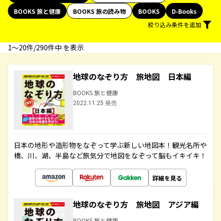
BOOKS 旅と健康
BOOKS 旅の読み物
BOOKS
D-Books
絞り込み条件を追加
1〜20件/290件中 を表示
地球のなぞり方 旅地図 日本編
BOOKS 旅と健康
2022.11.25 発売
日本の地形や造形物をなぞって学ぶ新しい地図本！観光名所や
橋、川、湖、半島など旅気分で地図をなぞって脳もイキイキ！
詳細を見る
地球のなぞり方 旅地図 アジア編
BOOKS 旅と健康