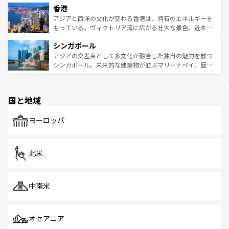
香港
とつ。フォーやバインミー、ベトナムコーヒーなどは、ぜ
の活気が交差している。北部ではチェンマイなどの山岳地
ひ現地で味わいたい。どの地域を訪れてもあたたかい人々
帯で自然と触れ合い、南部ではプーケットやクラビの美し
アジアと西洋の文化が交わる香港は、特有のエネルギーを
が旅行者を迎えてくれるので、きっと忘れられない旅にな
いビーチでリゾート気分を楽しむことができる。タイ料理
もっている。ヴィクトリア湾に広がる壮大な景色、近未来
るはずだ。 なお、新着のベトナム情報は
コンテンツ一覧
を
は世界的に有名で、屋台から高級レストランまで味覚を刺
的なアートスポット、そして歴史と現代が融合した町並
参照してほしい。
シンガポール
激する。気候は一年中温暖で、どの季節にも異なる楽しみ
み、どこを訪れても感動するはず。観光スポットが密集し
が待っている。親しみやすいタイの人々、仏教を中心とし
ており、効率よく見どころを回れるのも魅力。息をのむよ
アジアの交差点として多文化が融合した独自の魅力を放つ
た文化、そして多様な観光資源が、訪れる旅人を魅了し続
うな絶景から文化的な体験まで、香港を存分に楽しみ尽く
シンガポール。未来的な建築物が並ぶマリーナベイ、歴史
ける。 なお、新着のタイ情報は
コンテンツ一覧
を参照して
そう。 なお、新着の香港情報は
コンテンツ一覧
を参照して
と伝統を感じられるエスニックタウン、多数の緑豊かな公
ほしい。
ほしい。
園や自然保護区など、自然が調和した近代的な景観と文化
の多様性あふれるカラフルな町は、どこを歩いても新しい
国と地域
発見がある。さらに、治安のよさや充実した公共交通機関
も、旅行者にとっては魅力的なポイント。グルメも豊富
で、ホーカーズは地元の風情を楽しめる外せないスポット
ヨーロッパ
だ。訪れる人を飽きさせないシンガポールで、多様な魅力
を体感しよう。 なお、新着のシンガポール情報は
コンテン
ツ一覧
を参照してほしい。
北米
中南米
オセアニア