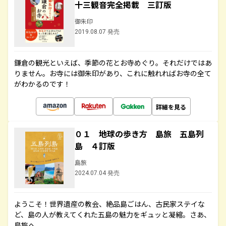
十三観音完全掲載 三訂版
御朱印
2019.08.07 発売
鎌倉の観光といえば、季節の花とお寺めぐり。それだけではあ
りません。お寺には御朱印があり、これに触れればお寺の全て
がわかるのです！
詳細を見る
０１ 地球の歩き方 島旅 五島列
島 ４訂版
島旅
2024.07.04 発売
ようこそ！世界遺産の教会、絶品島ごはん、古民家ステイな
ど、島の人が教えてくれた五島の魅力をギュッと凝縮。さあ、
島旅へ。