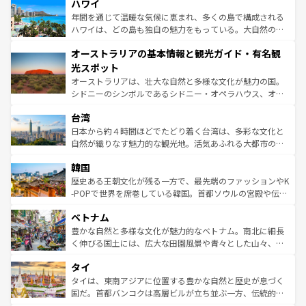
着のスイス情報は
コンテンツ一覧
を参照してほしい。
ハワイ
のような巨大都市は、観光、ショッピング、エンターテイ
ンメントが詰まった刺激的なスポットだ。一方、アメリカ
年間を通じて温暖な気候に恵まれ、多くの島で構成される
西部には大自然が広がり、グランドキャニオンやイエロー
ハワイは、どの島も独自の魅力をもっている。大自然の神
ストーン国立公園といった絶景が堪能できる。さらに、南
秘を感じたいなら、火山が生み出した壮大な景観を誇るハ
オーストラリアの基本情報と観光ガイド・有名観
部のニューオーリンズでは、音楽と美食が融合した独特の
ワイ島は見逃せない。また、定番の観光地といえばオアフ
文化が魅力。旅行者はアメリカの各地域で異なる魅力を楽
島だが、静かな自然を求めるならマウイ島やカウアイ島が
光スポット
しみながら、その多様性と豊かな歴史を感じることができ
おすすめ。エメラルドグリーンに輝く海をはじめ、豊かな
オーストラリアは、壮大な自然と多様な文化が魅力の国。
るだろう。車でのロードトリップや列車の旅も、アメリカ
文化や歴史が息づいている。「アロハスピリット」と呼ば
シドニーのシンボルであるシドニー・オペラハウス、オー
ならではの贅沢な旅のスタイルだ。 なお、新着のアメリカ
れるおもてなしの心で訪れる人々を迎えてくれるハワイの
ストラリア東海岸北部に広がる大サンゴ礁地帯グレートバ
情報は
コンテンツ一覧
を参照してほしい。
人々、おいしいローカルフードやハワイアンミュージッ
台湾
リアリーフや大陸中央部にそびえるウルル（エアーズロッ
ク、伝統的なフラダンスなど、すべてがハワイの魅力を彩
ク）、タスマニアの美しい原生林やケアンズの熱帯雨林な
日本から約４時間ほどでたどり着く台湾は、多彩な文化と
っている。訪れるたびに新しい発見と感動が待っているハ
ど、見どころがたくさん。また、カフェやワイン、オージ
自然が織りなす魅力的な観光地。活気あふれる大都市の台
ワイを、存分に味わってほしい。 なお、新着のハワイ情報
ービーフなどの食文化も豊かで、美味しいものであふれて
北やノスタルジックな町並みが人気な九份（ジォウフェ
は
コンテンツ一覧
を参照してほしい。
韓国
いる。アクティビティも充実しており、サーフィンやダイ
ン）、静ひつな山岳地帯である台湾東部など、都市の喧騒
ビング、ハイキングなど、アウトドア好きにはたまらな
と山間の静けさが共存しており、訪れる人に新しい発見と
歴史ある王朝文化が残る一方で、最先端のファッションやK
い。オーストラリアの多彩な魅力を存分に味わいつくそ
驚きをもたらしてくれる。また、奥深い台湾の食文化も魅
-POPで世界を席巻している韓国。首都ソウルの宮殿や伝統
う。 なお、新着のオーストラリア情報は
コンテンツ一覧
を
力で、夜市などの屋台グルメから高級料理、ヘルシーで美
家屋が並ぶエリアでは韓国の歴史と文化に浸ることがで
参照してほしい。
ベトナム
容にもいいと評判のスイーツなど、バラエティ豊かな料理
き、地方に足を延ばせば四季折々の自然美を楽しむことが
が味わえる。 なお、新着の台湾情報は
コンテンツ一覧
を参
できる。そして、キムチや焼肉、絶品のストリートフード
豊かな自然と多様な文化が魅力的なベトナム。南北に細長
照してほしい。
まで、さまざまな韓国料理が待っている。夜には、韓国な
く伸びる国土には、広大な田園風景や青々とした山々、世
らではのナイトライフも堪能できる。あたたかいホスピタ
界遺産に登録された壮大な自然景観が点在し、都市部では
タイ
リティに包まれながら、韓国の多彩な魅力を心ゆくまで味
急速な発展と共に伝統が息づく。ハノイの古い町並みやホ
わってみてほしい。 なお、新着の韓国情報は
コンテンツ一
ーチミン市のフランス統治時代の建物も、独特の雰囲気を
タイは、東南アジアに位置する豊かな自然と歴史が息づく
覧
を参照してほしい。
醸し出している。また、バラエティの豊かさとおいしさで
国だ。首都バンコクは高層ビルが立ち並ぶ一方、伝統的な
世界中の食通を魅了してやまないベトナム料理も魅力のひ
寺院や市場がいたるところに点在し、古きよき文化と現代