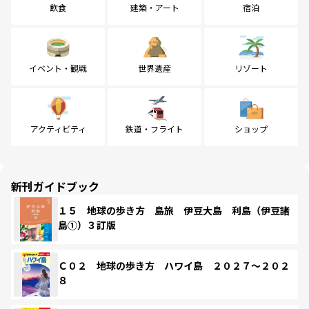
飲食
建築・アート
宿泊
イベント・観戦
世界遺産
リゾート
アクティビティ
鉄道・フライト
ショップ
新刊ガイドブック
１５ 地球の歩き方 島旅 伊豆大島 利島（伊豆諸
島①）３訂版
Ｃ０２ 地球の歩き方 ハワイ島 ２０２７～２０２
８