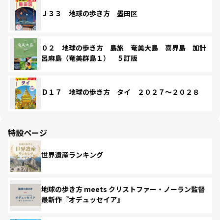
Ｊ３３ 地球の歩き方 墨田区
０２ 地球の歩き方 島旅 奄美大島 喜界島 加計
呂麻島（奄美群島１） ５訂版
Ｄ１７ 地球の歩き方 タイ ２０２７～２０２８
特設ページ
世界遺産ランキング
地球の歩き方 meets クリストファー・ノーラン監督
最新作『オデュッセイア』