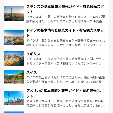
できる。朝目覚めてから夜眠るまで、すべての瞬間を楽し
と文化が詰まったヨーロッパ屈指の旅行先だ。多様な地域
フランスの基本情報と観光ガイド・有名観光スポ
ませてくれるイタリアで、忘れられない旅をしてみよう！
文化が根付くこの国では、情熱的なフラメンコ、熱気あふ
なお、新着のイタリア情報は
コンテンツ一覧
を参照してほ
れる闘牛、そして美味しいタパスが生活の一部となってい
ット
しい。
る。首都マドリードの洗練された雰囲気や、バルセロナの
フランスは、世界中の旅行者を魅了し続けるヨーロッパ屈
アートに溢れた街角から、地方では古代ローマ遺跡や中世
指の観光地だ。首都パリのエッフェル塔やルーブル美術館
の城塞都市、穏やかなビーチリゾートまで多彩な表情を見
といった象徴的なスポットから、田舎町の古風な美しさま
せる。地方によって風土や気候が異なるスペインはその個
ドイツの基本情報と観光ガイド・有名観光スポッ
で、幅広い魅力が詰まっている。華麗な宮殿、歴史的な大
性で訪れる人を魅了する。 なお、新着のスペイン情報は
コ
聖堂、美しいビーチ、そして豊かな自然が、訪れる者を心
ト
ンテンツ一覧
を参照してほしい。
から魅了する。また、フランスは美食の国としても知ら
ドイツは、豊かな歴史と多彩な文化が交差するヨーロッパ
れ、フランス料理はユネスコ無形文化遺産にも登録されて
の中心に位置する国。中世の街並みが残るロマンチック街
いる。シャンパンの発祥地であるランス、プロヴァンスの
道から、未来を先取りするようなモダンな都市まで多様な
香り高いラベンダー畑など、多彩な楽しみ方が可能だ。さ
イギリス
顔を持つこの国は、どこを歩いても飽きることがない。ベ
らに、パリ以外の地域にも魅力が溢れており、どの街角に
ルリンの文化的活気、バイエルン州のアルプスの絶景、そ
イギリスは、古きよき伝統と最先端が共存する国。ウェス
も豊かな歴史と文化が息づいている。パリ以外の個性あふ
してライン川沿いのワイン畑といった風景は必見。ビール
トミンスター寺院や大英博物館のようなランドマーク、歴
れる地方に足を運ぶとそれぞれで全く異なる文化を体験で
とソーセージを味わいながら地元の人と過ごす楽しい時間
史ある大学都市、美しい丘陵地帯や牧歌的な風景など、エ
きるだろう。 なお、新着のフランス情報は
コンテンツ一覧
スイス
は、お酒好きな人にはぜひ体験してほしい。 なお、新着の
リアごとに異なる魅力がある。また、優雅なアフタヌーン
を参照してほしい。
ドイツ情報は
コンテンツ一覧
を参照してほしい。
ティー、ビール好きにはたまらない英国パブ、サッカー観
スイスの国土面積は九州ほどの広さだが、運行時刻が正確
戦など、本場だからこそできる体験も豊富。イギリスを旅
な交通網が整備されており、初心者でも安心して個人旅行
して楽しみつくそう。 なお、新着のイギリス情報は
コンテ
を楽しめる。日本同様に時刻表どおりの旅が可能だ。中世
アメリカの基本情報と観光ガイド・有名観光スポ
ンツ一覧
を参照してほしい。
の建物がそのまま残る町や、スイスならではのユニークな
博物館もあり、アルプス観光だけでなく町歩きも満喫する
ット
ことができる。国民の所得が高いため物価も高いが、旅行
アメリカ合衆国は、広大な土地と多様な文化が魅力の国。
者向けの交通パス提供のサービスもあり、うまく活用すれ
東海岸の都市部から西海岸のカリフォルニアまで、訪れる
ば市内交通費無料で観光を楽しむこともできる。 なお、新
場所ごとに異なる風景と体験が待っている。ニューヨーク