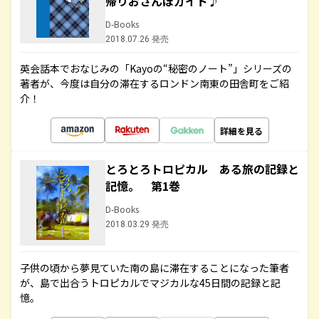
帰りおさんぽガイド♪
D-Books
2018.07.26 発売
英会話本でおなじみの「Kayoの“秘密のノート”」シリーズの
著者が、今度は自分の滞在するロンドン南東の田舎町をご紹
介！
詳細を見る
とろとろトロピカル ある旅の記録と
記憶。 第1巻
D-Books
2018.03.29 発売
子供の頃から夢見ていた南の島に滞在することになった筆者
が、島で出合うトロピカルでマジカルな45日間の記録と記
憶。