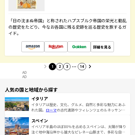
「日の沈まぬ帝国」と称されたハプスブルク帝国の栄光と動乱
の歴史をたどり、今なお各国に残る史跡を巡る歴史を旅するガ
イド。
詳細を見る
…
1
2
3
14
AD
AD
人気の国と地域から探す
イタリア
イタリアは歴史、文化、グルメ、自然と多彩な魅力にあふ
れた国。
ローマ
の古代遺跡やフィレンツェのルネッサンス
美術、ヴェネツィアの運河など、歴史あるスポットはもち
スペイン
ろん、トスカーナの美しい田園風景やアマルフィ海岸の絶
景など、自然景観も見逃せない。観光の合間には、本場の
イベリア半島のほぼ80％を占めるスペインは、太陽が降り
ピザやパスタなど、絶品のイタリア料理を堪能することも
注ぐ地中海沿岸から雄大なピレネー山脈まで、多彩な自然