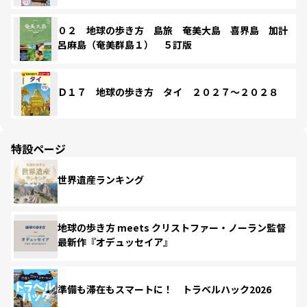
０２ 地球の歩き方 島旅 奄美大島 喜界島 加計
呂麻島（奄美群島１） ５訂版
Ｄ１７ 地球の歩き方 タイ ２０２７～２０２８
特設ページ
世界遺産ランキング
地球の歩き方 meets クリストファー・ノーラン監督
最新作『オデュッセイア』
準備も滞在もスマートに！ トラベルハック2026