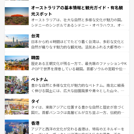
ストーン国立公園といった絶景が堪能できる。さらに、南
秘を感じたいなら、火山が生み出した壮大な景観を誇るハ
オーストラリアの基本情報と観光ガイド・有名観
部のニューオーリンズでは、音楽と美食が融合した独特の
ワイ島は見逃せない。また、定番の観光地といえばオアフ
文化が魅力。旅行者はアメリカの各地域で異なる魅力を楽
島だが、静かな自然を求めるならマウイ島やカウアイ島が
光スポット
しみながら、その多様性と豊かな歴史を感じることができ
おすすめ。エメラルドグリーンに輝く海をはじめ、豊かな
オーストラリアは、壮大な自然と多様な文化が魅力の国。
るだろう。車でのロードトリップや列車の旅も、アメリカ
文化や歴史が息づいている。「アロハスピリット」と呼ば
シドニーのシンボルであるシドニー・オペラハウス、オー
ならではの贅沢な旅のスタイルだ。 なお、新着のアメリカ
れるおもてなしの心で訪れる人々を迎えてくれるハワイの
ストラリア東海岸北部に広がる大サンゴ礁地帯グレートバ
情報は
コンテンツ一覧
を参照してほしい。
人々、おいしいローカルフードやハワイアンミュージッ
台湾
リアリーフや大陸中央部にそびえるウルル（エアーズロッ
ク、伝統的なフラダンスなど、すべてがハワイの魅力を彩
ク）、タスマニアの美しい原生林やケアンズの熱帯雨林な
日本から約４時間ほどでたどり着く台湾は、多彩な文化と
っている。訪れるたびに新しい発見と感動が待っているハ
ど、見どころがたくさん。また、カフェやワイン、オージ
自然が織りなす魅力的な観光地。活気あふれる大都市の台
ワイを、存分に味わってほしい。 なお、新着のハワイ情報
ービーフなどの食文化も豊かで、美味しいものであふれて
北やノスタルジックな町並みが人気な九份（ジォウフェ
は
コンテンツ一覧
を参照してほしい。
韓国
いる。アクティビティも充実しており、サーフィンやダイ
ン）、静ひつな山岳地帯である台湾東部など、都市の喧騒
ビング、ハイキングなど、アウトドア好きにはたまらな
と山間の静けさが共存しており、訪れる人に新しい発見と
歴史ある王朝文化が残る一方で、最先端のファッションやK
い。オーストラリアの多彩な魅力を存分に味わいつくそ
驚きをもたらしてくれる。また、奥深い台湾の食文化も魅
-POPで世界を席巻している韓国。首都ソウルの宮殿や伝統
う。 なお、新着のオーストラリア情報は
コンテンツ一覧
を
力で、夜市などの屋台グルメから高級料理、ヘルシーで美
家屋が並ぶエリアでは韓国の歴史と文化に浸ることがで
参照してほしい。
ベトナム
容にもいいと評判のスイーツなど、バラエティ豊かな料理
き、地方に足を延ばせば四季折々の自然美を楽しむことが
が味わえる。 なお、新着の台湾情報は
コンテンツ一覧
を参
できる。そして、キムチや焼肉、絶品のストリートフード
豊かな自然と多様な文化が魅力的なベトナム。南北に細長
照してほしい。
まで、さまざまな韓国料理が待っている。夜には、韓国な
く伸びる国土には、広大な田園風景や青々とした山々、世
らではのナイトライフも堪能できる。あたたかいホスピタ
界遺産に登録された壮大な自然景観が点在し、都市部では
タイ
リティに包まれながら、韓国の多彩な魅力を心ゆくまで味
急速な発展と共に伝統が息づく。ハノイの古い町並みやホ
わってみてほしい。 なお、新着の韓国情報は
コンテンツ一
ーチミン市のフランス統治時代の建物も、独特の雰囲気を
タイは、東南アジアに位置する豊かな自然と歴史が息づく
覧
を参照してほしい。
醸し出している。また、バラエティの豊かさとおいしさで
国だ。首都バンコクは高層ビルが立ち並ぶ一方、伝統的な
世界中の食通を魅了してやまないベトナム料理も魅力のひ
寺院や市場がいたるところに点在し、古きよき文化と現代
香港
とつ。フォーやバインミー、ベトナムコーヒーなどは、ぜ
の活気が交差している。北部ではチェンマイなどの山岳地
ひ現地で味わいたい。どの地域を訪れてもあたたかい人々
帯で自然と触れ合い、南部ではプーケットやクラビの美し
アジアと西洋の文化が交わる香港は、特有のエネルギーを
が旅行者を迎えてくれるので、きっと忘れられない旅にな
いビーチでリゾート気分を楽しむことができる。タイ料理