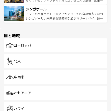
もっている。ヴィクトリア湾に広がる壮大な景色、近未来
るはずだ。 なお、新着のベトナム情報は
コンテンツ一覧
を
は世界的に有名で、屋台から高級レストランまで味覚を刺
的なアートスポット、そして歴史と現代が融合した町並
参照してほしい。
シンガポール
激する。気候は一年中温暖で、どの季節にも異なる楽しみ
み、どこを訪れても感動するはず。観光スポットが密集し
が待っている。親しみやすいタイの人々、仏教を中心とし
ており、効率よく見どころを回れるのも魅力。息をのむよ
アジアの交差点として多文化が融合した独自の魅力を放つ
た文化、そして多様な観光資源が、訪れる旅人を魅了し続
うな絶景から文化的な体験まで、香港を存分に楽しみ尽く
シンガポール。未来的な建築物が並ぶマリーナベイ、歴史
ける。 なお、新着のタイ情報は
コンテンツ一覧
を参照して
そう。 なお、新着の香港情報は
コンテンツ一覧
を参照して
と伝統を感じられるエスニックタウン、多数の緑豊かな公
ほしい。
ほしい。
園や自然保護区など、自然が調和した近代的な景観と文化
の多様性あふれるカラフルな町は、どこを歩いても新しい
国と地域
発見がある。さらに、治安のよさや充実した公共交通機関
も、旅行者にとっては魅力的なポイント。グルメも豊富
で、ホーカーズは地元の風情を楽しめる外せないスポット
ヨーロッパ
だ。訪れる人を飽きさせないシンガポールで、多様な魅力
を体感しよう。 なお、新着のシンガポール情報は
コンテン
ツ一覧
を参照してほしい。
北米
中南米
オセアニア
ハワイ