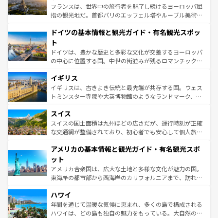
しい。
る。首都マドリードの洗練された雰囲気や、バルセロナの
フランスは、世界中の旅行者を魅了し続けるヨーロッパ屈
アートに溢れた街角から、地方では古代ローマ遺跡や中世
指の観光地だ。首都パリのエッフェル塔やルーブル美術館
の城塞都市、穏やかなビーチリゾートまで多彩な表情を見
といった象徴的なスポットから、田舎町の古風な美しさま
せる。地方によって風土や気候が異なるスペインはその個
ドイツの基本情報と観光ガイド・有名観光スポッ
で、幅広い魅力が詰まっている。華麗な宮殿、歴史的な大
性で訪れる人を魅了する。 なお、新着のスペイン情報は
コ
聖堂、美しいビーチ、そして豊かな自然が、訪れる者を心
ト
ンテンツ一覧
を参照してほしい。
から魅了する。また、フランスは美食の国としても知ら
ドイツは、豊かな歴史と多彩な文化が交差するヨーロッパ
れ、フランス料理はユネスコ無形文化遺産にも登録されて
の中心に位置する国。中世の街並みが残るロマンチック街
いる。シャンパンの発祥地であるランス、プロヴァンスの
道から、未来を先取りするようなモダンな都市まで多様な
香り高いラベンダー畑など、多彩な楽しみ方が可能だ。さ
イギリス
顔を持つこの国は、どこを歩いても飽きることがない。ベ
らに、パリ以外の地域にも魅力が溢れており、どの街角に
ルリンの文化的活気、バイエルン州のアルプスの絶景、そ
イギリスは、古きよき伝統と最先端が共存する国。ウェス
も豊かな歴史と文化が息づいている。パリ以外の個性あふ
してライン川沿いのワイン畑といった風景は必見。ビール
トミンスター寺院や大英博物館のようなランドマーク、歴
れる地方に足を運ぶとそれぞれで全く異なる文化を体験で
とソーセージを味わいながら地元の人と過ごす楽しい時間
史ある大学都市、美しい丘陵地帯や牧歌的な風景など、エ
きるだろう。 なお、新着のフランス情報は
コンテンツ一覧
スイス
は、お酒好きな人にはぜひ体験してほしい。 なお、新着の
リアごとに異なる魅力がある。また、優雅なアフタヌーン
を参照してほしい。
ドイツ情報は
コンテンツ一覧
を参照してほしい。
ティー、ビール好きにはたまらない英国パブ、サッカー観
スイスの国土面積は九州ほどの広さだが、運行時刻が正確
戦など、本場だからこそできる体験も豊富。イギリスを旅
な交通網が整備されており、初心者でも安心して個人旅行
して楽しみつくそう。 なお、新着のイギリス情報は
コンテ
を楽しめる。日本同様に時刻表どおりの旅が可能だ。中世
アメリカの基本情報と観光ガイド・有名観光スポ
ンツ一覧
を参照してほしい。
の建物がそのまま残る町や、スイスならではのユニークな
博物館もあり、アルプス観光だけでなく町歩きも満喫する
ット
ことができる。国民の所得が高いため物価も高いが、旅行
アメリカ合衆国は、広大な土地と多様な文化が魅力の国。
者向けの交通パス提供のサービスもあり、うまく活用すれ
東海岸の都市部から西海岸のカリフォルニアまで、訪れる
ば市内交通費無料で観光を楽しむこともできる。 なお、新
場所ごとに異なる風景と体験が待っている。ニューヨーク
着のスイス情報は
コンテンツ一覧
を参照してほしい。
ハワイ
のような巨大都市は、観光、ショッピング、エンターテイ
ンメントが詰まった刺激的なスポットだ。一方、アメリカ
年間を通じて温暖な気候に恵まれ、多くの島で構成される
西部には大自然が広がり、グランドキャニオンやイエロー
ハワイは、どの島も独自の魅力をもっている。大自然の神