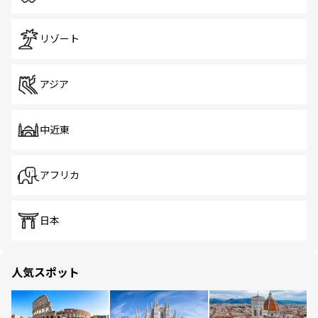
リゾート
アジア
中近東
アフリカ
日本
人気スポット