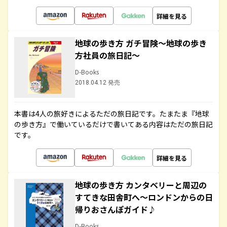
詳細を見る
地球の歩き方 ガチ冒険～地球の歩き
方社員の旅日記～
D-Books
2018.04.12 発売
本書は4人の旅好きによるただの旅日記です。たまたま『地球
の歩き方』で働いているだけで書いてある内容はただの旅日記
です。
詳細を見る
地球の歩き方 カンタベリーと周辺の
すてきな田舎町へ～ロンドンからの日
帰りおさんぽガイド♪
D-Books