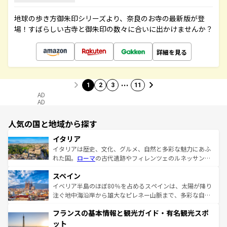
地球の歩き方御朱印シリーズより、奈良のお寺の最新版が登
場！すばらしい古寺と御朱印の数々に合いに出かけませんか？
詳細を見る
…
1
2
3
11
AD
AD
人気の国と地域から探す
イタリア
イタリアは歴史、文化、グルメ、自然と多彩な魅力にあふ
れた国。
ローマ
の古代遺跡やフィレンツェのルネッサンス
美術、ヴェネツィアの運河など、歴史あるスポットはもち
スペイン
ろん、トスカーナの美しい田園風景やアマルフィ海岸の絶
景など、自然景観も見逃せない。観光の合間には、本場の
イベリア半島のほぼ80％を占めるスペインは、太陽が降り
ピザやパスタなど、絶品のイタリア料理を堪能することも
注ぐ地中海沿岸から雄大なピレネー山脈まで、多彩な自然
できる。朝目覚めてから夜眠るまで、すべての瞬間を楽し
と文化が詰まったヨーロッパ屈指の旅行先だ。多様な地域
フランスの基本情報と観光ガイド・有名観光スポ
ませてくれるイタリアで、忘れられない旅をしてみよう！
文化が根付くこの国では、情熱的なフラメンコ、熱気あふ
なお、新着のイタリア情報は
コンテンツ一覧
を参照してほ
れる闘牛、そして美味しいタパスが生活の一部となってい
ット