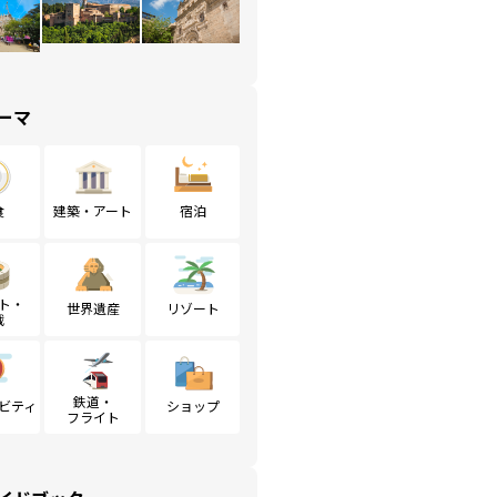
ーマ
食
建築・アート
宿泊
ト・
世界遺産
リゾート
戦
鉄道・
ビティ
ショップ
フライト