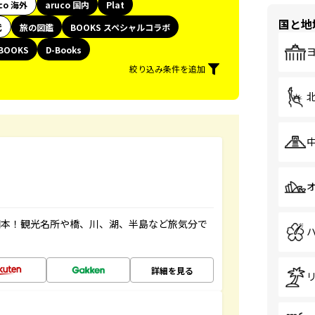
co 海外
aruco 国内
Plat
国と地
代
旅の図鑑
BOOKS スペシャルコラボ
BOOKS
D-Books
絞り込み条件を追加
図本！観光名所や橋、川、湖、半島など旅気分で
詳細を見る