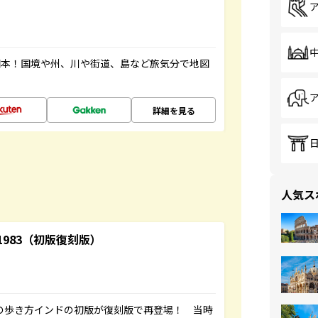
図本！国境や州、川や街道、島など旅気分で地図
詳細を見る
人気ス
-1983（初版復刻版）
球の歩き方インドの初版が復刻版で再登場！ 当時