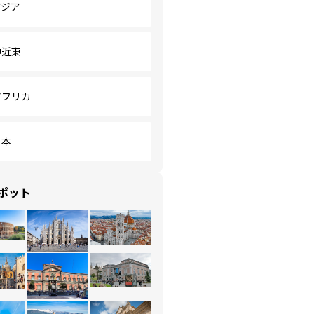
アジア
中近東
アフリカ
日本
ポット