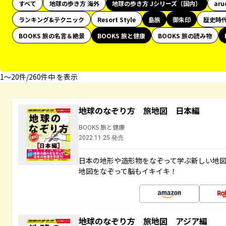
すべて
地球の歩き方 海外
地球の歩き方 Jシリーズ（国内）
aru
ランキング&テクニック
Resort Style
島旅
御朱印
歴史時
BOOKS 旅の名言＆絶景
BOOKS 旅と健康
BOOKS 旅の読み物
1〜20件/260件中 を表示
地球のなぞり方 旅地図 日本編
BOOKS 旅と健康
2022.11.25 発売
日本の地形や造形物をなぞって学ぶ新しい地
地図をなぞって脳もイキイキ！
地球のなぞり方 旅地図 アジア編