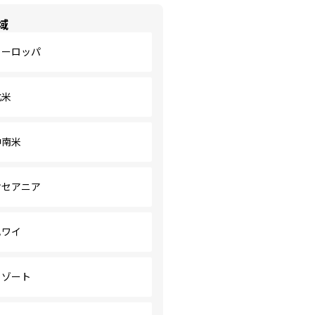
域
ヨーロッパ
北米
中南米
オセアニア
ハワイ
リゾート