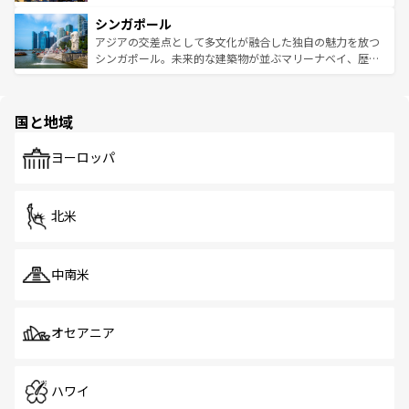
るはずだ。 なお、新着のベトナム情報は
コンテンツ一覧
を
は世界的に有名で、屋台から高級レストランまで味覚を刺
的なアートスポット、そして歴史と現代が融合した町並
参照してほしい。
シンガポール
激する。気候は一年中温暖で、どの季節にも異なる楽しみ
み、どこを訪れても感動するはず。観光スポットが密集し
が待っている。親しみやすいタイの人々、仏教を中心とし
ており、効率よく見どころを回れるのも魅力。息をのむよ
アジアの交差点として多文化が融合した独自の魅力を放つ
た文化、そして多様な観光資源が、訪れる旅人を魅了し続
うな絶景から文化的な体験まで、香港を存分に楽しみ尽く
シンガポール。未来的な建築物が並ぶマリーナベイ、歴史
ける。 なお、新着のタイ情報は
コンテンツ一覧
を参照して
そう。 なお、新着の香港情報は
コンテンツ一覧
を参照して
と伝統を感じられるエスニックタウン、多数の緑豊かな公
ほしい。
ほしい。
園や自然保護区など、自然が調和した近代的な景観と文化
の多様性あふれるカラフルな町は、どこを歩いても新しい
国と地域
発見がある。さらに、治安のよさや充実した公共交通機関
も、旅行者にとっては魅力的なポイント。グルメも豊富
で、ホーカーズは地元の風情を楽しめる外せないスポット
ヨーロッパ
だ。訪れる人を飽きさせないシンガポールで、多様な魅力
を体感しよう。 なお、新着のシンガポール情報は
コンテン
ツ一覧
を参照してほしい。
北米
中南米
オセアニア
ハワイ