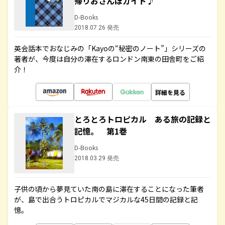
帰りおさんぽガイド♪
D-Books
2018.07.26 発売
英会話本でおなじみの「Kayoの“秘密のノート”」シリーズの
著者が、今度は自分の滞在するロンドン南東の田舎町をご紹
介！
詳細を見る
とろとろトロピカル ある旅の記録と
記憶。 第1巻
D-Books
2018.03.29 発売
子供の頃から夢見ていた南の島に滞在することになった筆者
が、島で出合うトロピカルでマジカルな45日間の記録と記
憶。