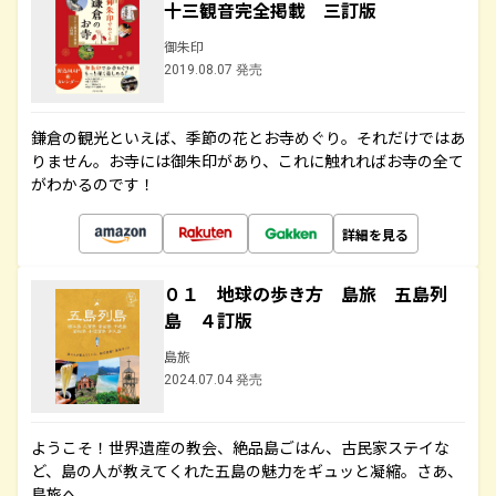
十三観音完全掲載 三訂版
御朱印
2019.08.07 発売
鎌倉の観光といえば、季節の花とお寺めぐり。それだけではあ
りません。お寺には御朱印があり、これに触れればお寺の全て
がわかるのです！
詳細を見る
０１ 地球の歩き方 島旅 五島列
島 ４訂版
島旅
2024.07.04 発売
ようこそ！世界遺産の教会、絶品島ごはん、古民家ステイな
ど、島の人が教えてくれた五島の魅力をギュッと凝縮。さあ、
島旅へ。