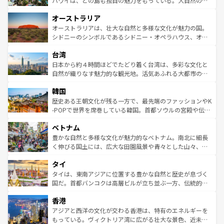
ハワイは、どの島も独自の魅力をもっている。大自然の神
ストーン国立公園といった絶景が堪能できる。さらに、南
秘を感じたいなら、火山が生み出した壮大な景観を誇るハ
オーストラリア
部のニューオーリンズでは、音楽と美食が融合した独特の
ワイ島は見逃せない。また、定番の観光地といえばオアフ
文化が魅力。旅行者はアメリカの各地域で異なる魅力を楽
島だが、静かな自然を求めるならマウイ島やカウアイ島が
オーストラリアは、壮大な自然と多様な文化が魅力の国。
しみながら、その多様性と豊かな歴史を感じることができ
おすすめ。エメラルドグリーンに輝く海をはじめ、豊かな
シドニーのシンボルであるシドニー・オペラハウス、オー
るだろう。車でのロードトリップや列車の旅も、アメリカ
文化や歴史が息づいている。「アロハスピリット」と呼ば
ストラリア東海岸北部に広がる大サンゴ礁地帯グレートバ
ならではの贅沢な旅のスタイルだ。 なお、新着のアメリカ
台湾
れるおもてなしの心で訪れる人々を迎えてくれるハワイの
リアリーフや大陸中央部にそびえるウルル（エアーズロッ
情報は
コンテンツ一覧
を参照してほしい。
人々、おいしいローカルフードやハワイアンミュージッ
ク）、タスマニアの美しい原生林やケアンズの熱帯雨林な
日本から約４時間ほどでたどり着く台湾は、多彩な文化と
ク、伝統的なフラダンスなど、すべてがハワイの魅力を彩
ど、見どころがたくさん。また、カフェやワイン、オージ
自然が織りなす魅力的な観光地。活気あふれる大都市の台
っている。訪れるたびに新しい発見と感動が待っているハ
ービーフなどの食文化も豊かで、美味しいものであふれて
北やノスタルジックな町並みが人気な九份（ジォウフェ
ワイを、存分に味わってほしい。 なお、新着のハワイ情報
韓国
いる。アクティビティも充実しており、サーフィンやダイ
ン）、静ひつな山岳地帯である台湾東部など、都市の喧騒
は
コンテンツ一覧
を参照してほしい。
ビング、ハイキングなど、アウトドア好きにはたまらな
と山間の静けさが共存しており、訪れる人に新しい発見と
歴史ある王朝文化が残る一方で、最先端のファッションやK
い。オーストラリアの多彩な魅力を存分に味わいつくそ
驚きをもたらしてくれる。また、奥深い台湾の食文化も魅
-POPで世界を席巻している韓国。首都ソウルの宮殿や伝統
う。 なお、新着のオーストラリア情報は
コンテンツ一覧
を
力で、夜市などの屋台グルメから高級料理、ヘルシーで美
家屋が並ぶエリアでは韓国の歴史と文化に浸ることがで
参照してほしい。
ベトナム
容にもいいと評判のスイーツなど、バラエティ豊かな料理
き、地方に足を延ばせば四季折々の自然美を楽しむことが
が味わえる。 なお、新着の台湾情報は
コンテンツ一覧
を参
できる。そして、キムチや焼肉、絶品のストリートフード
豊かな自然と多様な文化が魅力的なベトナム。南北に細長
照してほしい。
まで、さまざまな韓国料理が待っている。夜には、韓国な
く伸びる国土には、広大な田園風景や青々とした山々、世
らではのナイトライフも堪能できる。あたたかいホスピタ
界遺産に登録された壮大な自然景観が点在し、都市部では
タイ
リティに包まれながら、韓国の多彩な魅力を心ゆくまで味
急速な発展と共に伝統が息づく。ハノイの古い町並みやホ
わってみてほしい。 なお、新着の韓国情報は
コンテンツ一
ーチミン市のフランス統治時代の建物も、独特の雰囲気を
タイは、東南アジアに位置する豊かな自然と歴史が息づく
覧
を参照してほしい。
醸し出している。また、バラエティの豊かさとおいしさで
国だ。首都バンコクは高層ビルが立ち並ぶ一方、伝統的な
世界中の食通を魅了してやまないベトナム料理も魅力のひ
寺院や市場がいたるところに点在し、古きよき文化と現代
香港
とつ。フォーやバインミー、ベトナムコーヒーなどは、ぜ
の活気が交差している。北部ではチェンマイなどの山岳地
ひ現地で味わいたい。どの地域を訪れてもあたたかい人々
帯で自然と触れ合い、南部ではプーケットやクラビの美し
アジアと西洋の文化が交わる香港は、特有のエネルギーを
が旅行者を迎えてくれるので、きっと忘れられない旅にな
いビーチでリゾート気分を楽しむことができる。タイ料理
もっている。ヴィクトリア湾に広がる壮大な景色、近未来