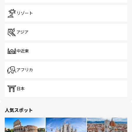
リゾート
アジア
中近東
アフリカ
日本
人気スポット