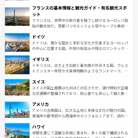
できる。朝目覚めてから夜眠るまで、すべての瞬間を楽し
と文化が詰まったヨーロッパ屈指の旅行先だ。多様な地域
フランスの基本情報と観光ガイド・有名観光スポ
ませてくれるイタリアで、忘れられない旅をしてみよう！
文化が根付くこの国では、情熱的なフラメンコ、熱気あふ
なお、新着のイタリア情報は
コンテンツ一覧
を参照してほ
れる闘牛、そして美味しいタパスが生活の一部となってい
ット
しい。
る。首都マドリードの洗練された雰囲気や、バルセロナの
フランスは、世界中の旅行者を魅了し続けるヨーロッパ屈
アートに溢れた街角から、地方では古代ローマ遺跡や中世
指の観光地だ。首都パリのエッフェル塔やルーブル美術館
の城塞都市、穏やかなビーチリゾートまで多彩な表情を見
といった象徴的なスポットから、田舎町の古風な美しさま
せる。地方によって風土や気候が異なるスペインはその個
ドイツ
で、幅広い魅力が詰まっている。華麗な宮殿、歴史的な大
性で訪れる人を魅了する。 なお、新着のスペイン情報は
コ
聖堂、美しいビーチ、そして豊かな自然が、訪れる者を心
ドイツは、豊かな歴史と多彩な文化が交差するヨーロッパ
ンテンツ一覧
を参照してほしい。
から魅了する。また、フランスは美食の国としても知ら
の中心に位置する国。中世の街並みが残るロマンチック街
れ、フランス料理はユネスコ無形文化遺産にも登録されて
道から、未来を先取りするようなモダンな都市まで多様な
イギリス
いる。シャンパンの発祥地であるランス、プロヴァンスの
顔を持つこの国は、どこを歩いても飽きることがない。ベ
香り高いラベンダー畑など、多彩な楽しみ方が可能だ。さ
ルリンの文化的活気、バイエルン州のアルプスの絶景、そ
イギリスは、古きよき伝統と最先端が共存する国。ウェス
らに、パリ以外の地域にも魅力が溢れており、どの街角に
してライン川沿いのワイン畑といった風景は必見。ビール
トミンスター寺院や大英博物館のようなランドマーク、歴
も豊かな歴史と文化が息づいている。パリ以外の個性あふ
とソーセージを味わいながら地元の人と過ごす楽しい時間
史ある大学都市、美しい丘陵地帯や牧歌的な風景など、エ
れる地方に足を運ぶとそれぞれで全く異なる文化を体験で
スイス
は、お酒好きな人にはぜひ体験してほしい。 なお、新着の
リアごとに異なる魅力がある。また、優雅なアフタヌーン
きるだろう。 なお、新着のフランス情報は
コンテンツ一覧
ドイツ情報は
コンテンツ一覧
を参照してほしい。
ティー、ビール好きにはたまらない英国パブ、サッカー観
スイスの国土面積は九州ほどの広さだが、運行時刻が正確
を参照してほしい。
戦など、本場だからこそできる体験も豊富。イギリスを旅
な交通網が整備されており、初心者でも安心して個人旅行
して楽しみつくそう。 なお、新着のイギリス情報は
コンテ
を楽しめる。日本同様に時刻表どおりの旅が可能だ。中世
アメリカ
ンツ一覧
を参照してほしい。
の建物がそのまま残る町や、スイスならではのユニークな
博物館もあり、アルプス観光だけでなく町歩きも満喫する
アメリカ合衆国は、広大な土地と多様な文化が魅力の国。
ことができる。国民の所得が高いため物価も高いが、旅行
東海岸の都市部から西海岸のカリフォルニアまで、訪れる
者向けの交通パス提供のサービスもあり、うまく活用すれ
場所ごとに異なる風景と体験が待っている。ニューヨーク
ハワイ
ば市内交通費無料で観光を楽しむこともできる。 なお、新
のような巨大都市は、観光、ショッピング、エンターテイ
着のスイス情報は
コンテンツ一覧
を参照してほしい。
ンメントが詰まった刺激的なスポットだ。一方、アメリカ
年間を通じて温暖な気候に恵まれ、多くの島で構成される
西部には大自然が広がり、グランドキャニオンやイエロー