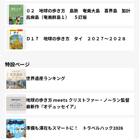
０２ 地球の歩き方 島旅 奄美大島 喜界島 加計
呂麻島（奄美群島１） ５訂版
Ｄ１７ 地球の歩き方 タイ ２０２７～２０２８
特設ページ
世界遺産ランキング
地球の歩き方 meets クリストファー・ノーラン監督
最新作『オデュッセイア』
準備も滞在もスマートに！ トラベルハック2026