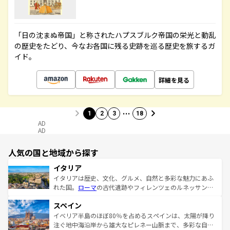
「日の沈まぬ帝国」と称されたハプスブルク帝国の栄光と動乱
の歴史をたどり、今なお各国に残る史跡を巡る歴史を旅するガ
イド。
詳細を見る
…
1
2
3
18
AD
AD
人気の国と地域から探す
イタリア
イタリアは歴史、文化、グルメ、自然と多彩な魅力にあふ
れた国。
ローマ
の古代遺跡やフィレンツェのルネッサンス
美術、ヴェネツィアの運河など、歴史あるスポットはもち
スペイン
ろん、トスカーナの美しい田園風景やアマルフィ海岸の絶
景など、自然景観も見逃せない。観光の合間には、本場の
イベリア半島のほぼ80％を占めるスペインは、太陽が降り
ピザやパスタなど、絶品のイタリア料理を堪能することも
注ぐ地中海沿岸から雄大なピレネー山脈まで、多彩な自然