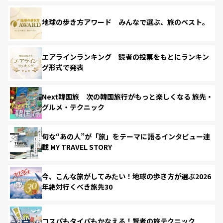
地球の歩き方アワード みんなで選ぶ、旅のベスト。
エアラインランキング 読者の投票をもとにランキン
グ形式で発表
Next韓国旅 次の韓国旅行がもっと楽しくなる 旅先・
グルメ・テクニック
旬な“あの人”が「旅」をテーマに語るインタビュー連
載 MY TRAVEL STORY
今、こんな旅がしてみたい！地球の歩き方が選ぶ2026
年絶対行くべき旅先30
コスパもタイパもかなえる！賢者の旅テクニック