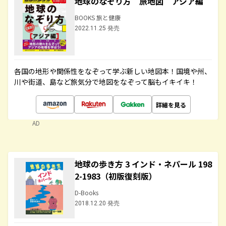
地球のなぞり方 旅地図 アジア編
BOOKS 旅と健康
2022.11.25 発売
各国の地形や関係性をなぞって学ぶ新しい地図本！国境や州、
川や街道、島など旅気分で地図をなぞって脳もイキイキ！
詳細を見る
AD
地球の歩き方 3 インド・ネパール 198
2-1983（初版復刻版）
D-Books
2018.12.20 発売