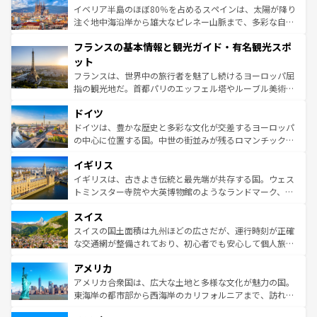
景など、自然景観も見逃せない。観光の合間には、本場の
イベリア半島のほぼ80％を占めるスペインは、太陽が降り
ピザやパスタなど、絶品のイタリア料理を堪能することも
注ぐ地中海沿岸から雄大なピレネー山脈まで、多彩な自然
できる。朝目覚めてから夜眠るまで、すべての瞬間を楽し
と文化が詰まったヨーロッパ屈指の旅行先だ。多様な地域
フランスの基本情報と観光ガイド・有名観光スポ
ませてくれるイタリアで、忘れられない旅をしてみよう！
文化が根付くこの国では、情熱的なフラメンコ、熱気あふ
なお、新着のイタリア情報は
コンテンツ一覧
を参照してほ
れる闘牛、そして美味しいタパスが生活の一部となってい
ット
しい。
る。首都マドリードの洗練された雰囲気や、バルセロナの
フランスは、世界中の旅行者を魅了し続けるヨーロッパ屈
アートに溢れた街角から、地方では古代ローマ遺跡や中世
指の観光地だ。首都パリのエッフェル塔やルーブル美術館
の城塞都市、穏やかなビーチリゾートまで多彩な表情を見
といった象徴的なスポットから、田舎町の古風な美しさま
せる。地方によって風土や気候が異なるスペインはその個
ドイツ
で、幅広い魅力が詰まっている。華麗な宮殿、歴史的な大
性で訪れる人を魅了する。 なお、新着のスペイン情報は
コ
聖堂、美しいビーチ、そして豊かな自然が、訪れる者を心
ドイツは、豊かな歴史と多彩な文化が交差するヨーロッパ
ンテンツ一覧
を参照してほしい。
から魅了する。また、フランスは美食の国としても知ら
の中心に位置する国。中世の街並みが残るロマンチック街
れ、フランス料理はユネスコ無形文化遺産にも登録されて
道から、未来を先取りするようなモダンな都市まで多様な
イギリス
いる。シャンパンの発祥地であるランス、プロヴァンスの
顔を持つこの国は、どこを歩いても飽きることがない。ベ
香り高いラベンダー畑など、多彩な楽しみ方が可能だ。さ
ルリンの文化的活気、バイエルン州のアルプスの絶景、そ
イギリスは、古きよき伝統と最先端が共存する国。ウェス
らに、パリ以外の地域にも魅力が溢れており、どの街角に
してライン川沿いのワイン畑といった風景は必見。ビール
トミンスター寺院や大英博物館のようなランドマーク、歴
も豊かな歴史と文化が息づいている。パリ以外の個性あふ
とソーセージを味わいながら地元の人と過ごす楽しい時間
史ある大学都市、美しい丘陵地帯や牧歌的な風景など、エ
れる地方に足を運ぶとそれぞれで全く異なる文化を体験で
スイス
は、お酒好きな人にはぜひ体験してほしい。 なお、新着の
リアごとに異なる魅力がある。また、優雅なアフタヌーン
きるだろう。 なお、新着のフランス情報は
コンテンツ一覧
ドイツ情報は
コンテンツ一覧
を参照してほしい。
ティー、ビール好きにはたまらない英国パブ、サッカー観
スイスの国土面積は九州ほどの広さだが、運行時刻が正確
を参照してほしい。
戦など、本場だからこそできる体験も豊富。イギリスを旅
な交通網が整備されており、初心者でも安心して個人旅行
して楽しみつくそう。 なお、新着のイギリス情報は
コンテ
を楽しめる。日本同様に時刻表どおりの旅が可能だ。中世
アメリカ
ンツ一覧
を参照してほしい。
の建物がそのまま残る町や、スイスならではのユニークな
博物館もあり、アルプス観光だけでなく町歩きも満喫する
アメリカ合衆国は、広大な土地と多様な文化が魅力の国。
ことができる。国民の所得が高いため物価も高いが、旅行
東海岸の都市部から西海岸のカリフォルニアまで、訪れる
者向けの交通パス提供のサービスもあり、うまく活用すれ
場所ごとに異なる風景と体験が待っている。ニューヨーク