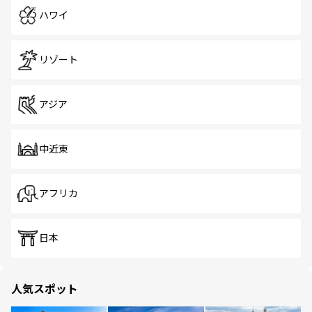
ハワイ
リゾート
アジア
中近東
アフリカ
日本
人気スポット