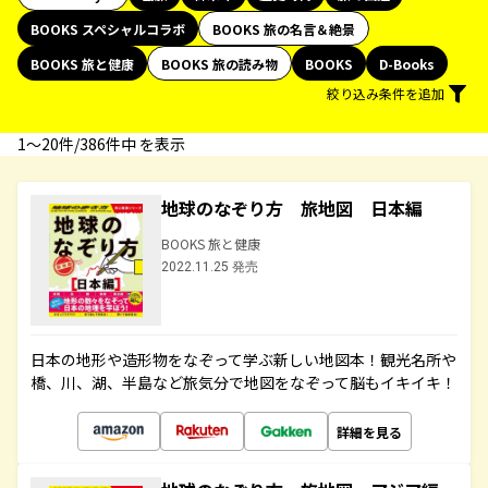
BOOKS スペシャルコラボ
BOOKS 旅の名言＆絶景
BOOKS 旅と健康
BOOKS 旅の読み物
BOOKS
D-Books
絞り込み条件を追加
1〜20件/386件中 を表示
地球のなぞり方 旅地図 日本編
BOOKS 旅と健康
2022.11.25 発売
日本の地形や造形物をなぞって学ぶ新しい地図本！観光名所や
橋、川、湖、半島など旅気分で地図をなぞって脳もイキイキ！
詳細を見る