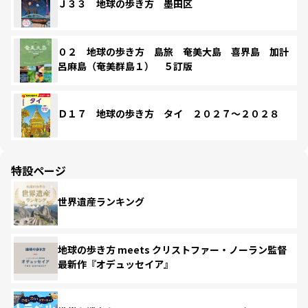
Ｊ３３ 地球の歩き方 墨田区
０２ 地球の歩き方 島旅 奄美大島 喜界島 加計
呂麻島（奄美群島１） ５訂版
Ｄ１７ 地球の歩き方 タイ ２０２７～２０２８
特設ページ
世界遺産ランキング
地球の歩き方 meets クリストファー・ノーラン監督
最新作『オデュッセイア』