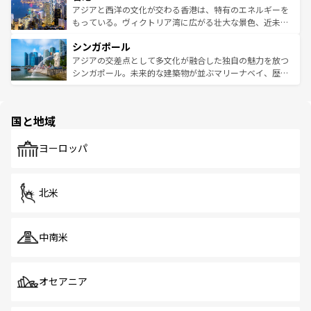
ひ現地で味わいたい。どの地域を訪れてもあたたかい人々
帯で自然と触れ合い、南部ではプーケットやクラビの美し
アジアと西洋の文化が交わる香港は、特有のエネルギーを
が旅行者を迎えてくれるので、きっと忘れられない旅にな
いビーチでリゾート気分を楽しむことができる。タイ料理
もっている。ヴィクトリア湾に広がる壮大な景色、近未来
るはずだ。 なお、新着のベトナム情報は
コンテンツ一覧
を
は世界的に有名で、屋台から高級レストランまで味覚を刺
的なアートスポット、そして歴史と現代が融合した町並
参照してほしい。
シンガポール
激する。気候は一年中温暖で、どの季節にも異なる楽しみ
み、どこを訪れても感動するはず。観光スポットが密集し
が待っている。親しみやすいタイの人々、仏教を中心とし
ており、効率よく見どころを回れるのも魅力。息をのむよ
アジアの交差点として多文化が融合した独自の魅力を放つ
た文化、そして多様な観光資源が、訪れる旅人を魅了し続
うな絶景から文化的な体験まで、香港を存分に楽しみ尽く
シンガポール。未来的な建築物が並ぶマリーナベイ、歴史
ける。 なお、新着のタイ情報は
コンテンツ一覧
を参照して
そう。 なお、新着の香港情報は
コンテンツ一覧
を参照して
と伝統を感じられるエスニックタウン、多数の緑豊かな公
ほしい。
ほしい。
園や自然保護区など、自然が調和した近代的な景観と文化
の多様性あふれるカラフルな町は、どこを歩いても新しい
国と地域
発見がある。さらに、治安のよさや充実した公共交通機関
も、旅行者にとっては魅力的なポイント。グルメも豊富
で、ホーカーズは地元の風情を楽しめる外せないスポット
ヨーロッパ
だ。訪れる人を飽きさせないシンガポールで、多様な魅力
を体感しよう。 なお、新着のシンガポール情報は
コンテン
ツ一覧
を参照してほしい。
北米
中南米
オセアニア