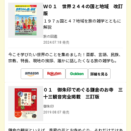
Ｗ０１ 世界２４４の国と地域 改訂
版
１９７ヵ国と４７地域を旅の雑学とともに
解説
旅の図鑑
2024.07.18 発売
今こそ学びたい世界のことを集めました！首都、言語、民族、
宗教、特長、現地の挨拶、誰かに話したくなる旅の雑学も。
詳細を見る
０１ 御朱印でめぐる鎌倉のお寺 三
十三観音完全掲載 三訂版
御朱印
2019.08.07 発売
鎌倉の観光といえば、季節の花とお寺めぐり。それだけではあ