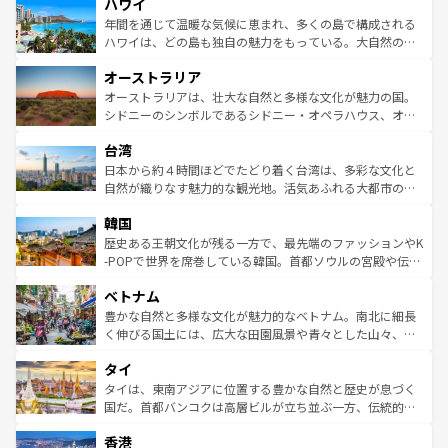
ハワイ
ば市内交通費無料で観光を楽しむこともできる。 なお、新
のような巨大都市は、観光、ショッピング、エンターテイ
着のスイス情報は
コンテンツ一覧
を参照してほしい。
ンメントが詰まった刺激的なスポットだ。一方、アメリカ
年間を通じて温暖な気候に恵まれ、多くの島で構成される
西部には大自然が広がり、グランドキャニオンやイエロー
ハワイは、どの島も独自の魅力をもっている。大自然の神
ストーン国立公園といった絶景が堪能できる。さらに、南
秘を感じたいなら、火山が生み出した壮大な景観を誇るハ
オーストラリア
部のニューオーリンズでは、音楽と美食が融合した独特の
ワイ島は見逃せない。また、定番の観光地といえばオアフ
文化が魅力。旅行者はアメリカの各地域で異なる魅力を楽
島だが、静かな自然を求めるならマウイ島やカウアイ島が
オーストラリアは、壮大な自然と多様な文化が魅力の国。
しみながら、その多様性と豊かな歴史を感じることができ
おすすめ。エメラルドグリーンに輝く海をはじめ、豊かな
シドニーのシンボルであるシドニー・オペラハウス、オー
るだろう。車でのロードトリップや列車の旅も、アメリカ
文化や歴史が息づいている。「アロハスピリット」と呼ば
ストラリア東海岸北部に広がる大サンゴ礁地帯グレートバ
ならではの贅沢な旅のスタイルだ。 なお、新着のアメリカ
台湾
れるおもてなしの心で訪れる人々を迎えてくれるハワイの
リアリーフや大陸中央部にそびえるウルル（エアーズロッ
情報は
コンテンツ一覧
を参照してほしい。
人々、おいしいローカルフードやハワイアンミュージッ
ク）、タスマニアの美しい原生林やケアンズの熱帯雨林な
日本から約４時間ほどでたどり着く台湾は、多彩な文化と
ク、伝統的なフラダンスなど、すべてがハワイの魅力を彩
ど、見どころがたくさん。また、カフェやワイン、オージ
自然が織りなす魅力的な観光地。活気あふれる大都市の台
っている。訪れるたびに新しい発見と感動が待っているハ
ービーフなどの食文化も豊かで、美味しいものであふれて
北やノスタルジックな町並みが人気な九份（ジォウフェ
ワイを、存分に味わってほしい。 なお、新着のハワイ情報
韓国
いる。アクティビティも充実しており、サーフィンやダイ
ン）、静ひつな山岳地帯である台湾東部など、都市の喧騒
は
コンテンツ一覧
を参照してほしい。
ビング、ハイキングなど、アウトドア好きにはたまらな
と山間の静けさが共存しており、訪れる人に新しい発見と
歴史ある王朝文化が残る一方で、最先端のファッションやK
い。オーストラリアの多彩な魅力を存分に味わいつくそ
驚きをもたらしてくれる。また、奥深い台湾の食文化も魅
-POPで世界を席巻している韓国。首都ソウルの宮殿や伝統
う。 なお、新着のオーストラリア情報は
コンテンツ一覧
を
力で、夜市などの屋台グルメから高級料理、ヘルシーで美
家屋が並ぶエリアでは韓国の歴史と文化に浸ることがで
参照してほしい。
ベトナム
容にもいいと評判のスイーツなど、バラエティ豊かな料理
き、地方に足を延ばせば四季折々の自然美を楽しむことが
が味わえる。 なお、新着の台湾情報は
コンテンツ一覧
を参
できる。そして、キムチや焼肉、絶品のストリートフード
豊かな自然と多様な文化が魅力的なベトナム。南北に細長
照してほしい。
まで、さまざまな韓国料理が待っている。夜には、韓国な
く伸びる国土には、広大な田園風景や青々とした山々、世
らではのナイトライフも堪能できる。あたたかいホスピタ
界遺産に登録された壮大な自然景観が点在し、都市部では
タイ
リティに包まれながら、韓国の多彩な魅力を心ゆくまで味
急速な発展と共に伝統が息づく。ハノイの古い町並みやホ
わってみてほしい。 なお、新着の韓国情報は
コンテンツ一
ーチミン市のフランス統治時代の建物も、独特の雰囲気を
タイは、東南アジアに位置する豊かな自然と歴史が息づく
覧
を参照してほしい。
醸し出している。また、バラエティの豊かさとおいしさで
国だ。首都バンコクは高層ビルが立ち並ぶ一方、伝統的な
世界中の食通を魅了してやまないベトナム料理も魅力のひ
寺院や市場がいたるところに点在し、古きよき文化と現代
香港
とつ。フォーやバインミー、ベトナムコーヒーなどは、ぜ
の活気が交差している。北部ではチェンマイなどの山岳地