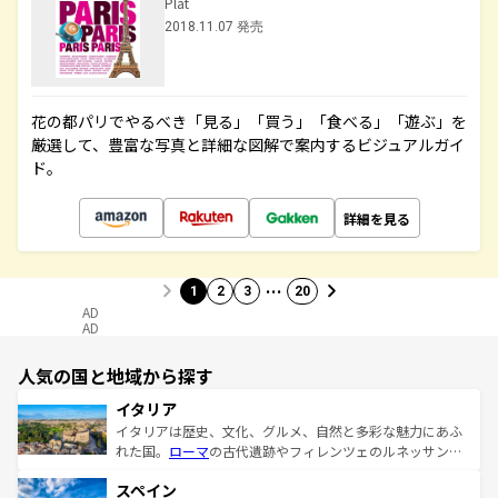
Plat
2018.11.07 発売
花の都パリでやるべき「見る」「買う」「食べる」「遊ぶ」を
厳選して、豊富な写真と詳細な図解で案内するビジュアルガイ
ド。
詳細を見る
…
1
2
3
20
AD
AD
人気の国と地域から探す
イタリア
イタリアは歴史、文化、グルメ、自然と多彩な魅力にあふ
れた国。
ローマ
の古代遺跡やフィレンツェのルネッサンス
美術、ヴェネツィアの運河など、歴史あるスポットはもち
スペイン
ろん、トスカーナの美しい田園風景やアマルフィ海岸の絶