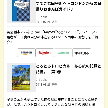
すてきな田舎町へ～ロンドンからの日
帰りおさんぽガイド♪
D-Books
2018.07.26 発売
英会話本でおなじみの「Kayoの“秘密のノート”」シリーズの
著者が、今度は自分の滞在するロンドン南東の田舎町をご紹
介！
詳細を見る
とろとろトロピカル ある旅の記録と
記憶。 第1巻
D-Books
2018.03.29 発売
子供の頃から夢見ていた南の島に滞在することになった筆者
が、島で出合うトロピカルでマジカルな45日間の記録と記