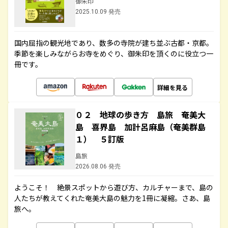
御朱印
2025.10.09 発売
国内屈指の観光地であり、数多の寺院が建ち並ぶ古都・京都。
季節を楽しみながらお寺をめぐり、御朱印を頂くのに役立つ一
冊です。
詳細を見る
０２ 地球の歩き方 島旅 奄美大
島 喜界島 加計呂麻島（奄美群島
１） ５訂版
島旅
2026.08.06 発売
ようこそ！ 絶景スポットから遊び方、カルチャーまで、島の
人たちが教えてくれた奄美大島の魅力を1冊に凝縮。さあ、島
旅へ。