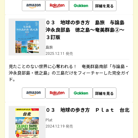
詳細を見る
０３ 地球の歩き方 島旅 与論島
沖永良部島 徳之島～奄美群島②～
３訂版
島旅
2025.12.11 発売
見たことのない世界に心奪われる！ 奄美群島南部「与論島・
沖永良部島・徳之島」の三島だけをフィーチャーした完全ガイ
ド。
詳細を見る
０３ 地球の歩き方 Ｐｌａｔ 台北
Plat
2024.12.19 発売