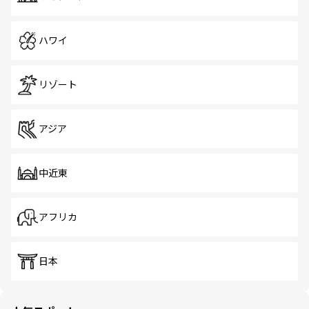
ハワイ
リゾート
アジア
中近東
アフリカ
日本