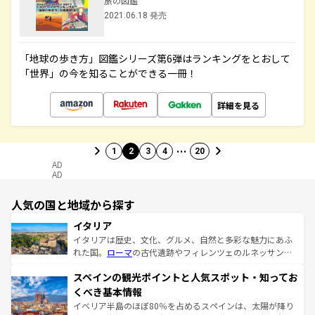
旅の図鑑
2021.06.18 発売
「地球の歩き方」図鑑シリーズ第6弾はランキングをとおして
「世界」の今を知ることができる一冊！
詳細を見る
…
1
2
3
4
20
AD
AD
人気の国と地域から探す
イタリア
イタリアは歴史、文化、グルメ、自然と多彩な魅力にあふ
れた国。
ローマ
の古代遺跡やフィレンツェのルネッサンス
美術、ヴェネツィアの運河など、歴史あるスポットはもち
スペインの観光ポイントと人気スポット・知ってお
ろん、トスカーナの美しい田園風景やアマルフィ海岸の絶
景など、自然景観も見逃せない。観光の合間には、本場の
くべき基本情報
ピザやパスタなど、絶品のイタリア料理を堪能することも
イベリア半島のほぼ80％を占めるスペインは、太陽が降り