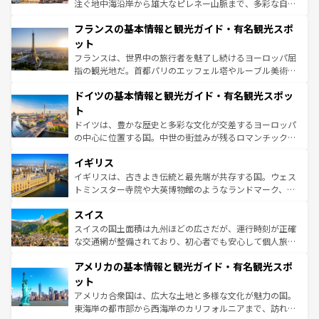
できる。朝目覚めてから夜眠るまで、すべての瞬間を楽し
注ぐ地中海沿岸から雄大なピレネー山脈まで、多彩な自然
ませてくれるイタリアで、忘れられない旅をしてみよう！
と文化が詰まったヨーロッパ屈指の旅行先だ。多様な地域
なお、新着のイタリア情報は
コンテンツ一覧
を参照してほ
フランスの基本情報と観光ガイド・有名観光スポ
文化が根付くこの国では、情熱的なフラメンコ、熱気あふ
しい。
れる闘牛、そして美味しいタパスが生活の一部となってい
ット
る。首都マドリードの洗練された雰囲気や、バルセロナの
フランスは、世界中の旅行者を魅了し続けるヨーロッパ屈
アートに溢れた街角から、地方では古代ローマ遺跡や中世
指の観光地だ。首都パリのエッフェル塔やルーブル美術館
の城塞都市、穏やかなビーチリゾートまで多彩な表情を見
といった象徴的なスポットから、田舎町の古風な美しさま
せる。地方によって風土や気候が異なるスペインはその個
ドイツの基本情報と観光ガイド・有名観光スポッ
で、幅広い魅力が詰まっている。華麗な宮殿、歴史的な大
性で訪れる人を魅了する。 なお、新着のスペイン情報は
コ
聖堂、美しいビーチ、そして豊かな自然が、訪れる者を心
ト
ンテンツ一覧
を参照してほしい。
から魅了する。また、フランスは美食の国としても知ら
ドイツは、豊かな歴史と多彩な文化が交差するヨーロッパ
れ、フランス料理はユネスコ無形文化遺産にも登録されて
の中心に位置する国。中世の街並みが残るロマンチック街
いる。シャンパンの発祥地であるランス、プロヴァンスの
道から、未来を先取りするようなモダンな都市まで多様な
香り高いラベンダー畑など、多彩な楽しみ方が可能だ。さ
イギリス
顔を持つこの国は、どこを歩いても飽きることがない。ベ
らに、パリ以外の地域にも魅力が溢れており、どの街角に
ルリンの文化的活気、バイエルン州のアルプスの絶景、そ
イギリスは、古きよき伝統と最先端が共存する国。ウェス
も豊かな歴史と文化が息づいている。パリ以外の個性あふ
してライン川沿いのワイン畑といった風景は必見。ビール
トミンスター寺院や大英博物館のようなランドマーク、歴
れる地方に足を運ぶとそれぞれで全く異なる文化を体験で
とソーセージを味わいながら地元の人と過ごす楽しい時間
史ある大学都市、美しい丘陵地帯や牧歌的な風景など、エ
きるだろう。 なお、新着のフランス情報は
コンテンツ一覧
スイス
は、お酒好きな人にはぜひ体験してほしい。 なお、新着の
リアごとに異なる魅力がある。また、優雅なアフタヌーン
を参照してほしい。
ドイツ情報は
コンテンツ一覧
を参照してほしい。
ティー、ビール好きにはたまらない英国パブ、サッカー観
スイスの国土面積は九州ほどの広さだが、運行時刻が正確
戦など、本場だからこそできる体験も豊富。イギリスを旅
な交通網が整備されており、初心者でも安心して個人旅行
して楽しみつくそう。 なお、新着のイギリス情報は
コンテ
を楽しめる。日本同様に時刻表どおりの旅が可能だ。中世
アメリカの基本情報と観光ガイド・有名観光スポ
ンツ一覧
を参照してほしい。
の建物がそのまま残る町や、スイスならではのユニークな
博物館もあり、アルプス観光だけでなく町歩きも満喫する
ット
ことができる。国民の所得が高いため物価も高いが、旅行
アメリカ合衆国は、広大な土地と多様な文化が魅力の国。
者向けの交通パス提供のサービスもあり、うまく活用すれ
東海岸の都市部から西海岸のカリフォルニアまで、訪れる
ば市内交通費無料で観光を楽しむこともできる。 なお、新