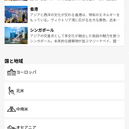
世界中の食通を魅了してやまないベトナム料理も魅力のひ
寺院や市場がいたるところに点在し、古きよき文化と現代
香港
とつ。フォーやバインミー、ベトナムコーヒーなどは、ぜ
の活気が交差している。北部ではチェンマイなどの山岳地
ひ現地で味わいたい。どの地域を訪れてもあたたかい人々
帯で自然と触れ合い、南部ではプーケットやクラビの美し
アジアと西洋の文化が交わる香港は、特有のエネルギーを
が旅行者を迎えてくれるので、きっと忘れられない旅にな
いビーチでリゾート気分を楽しむことができる。タイ料理
もっている。ヴィクトリア湾に広がる壮大な景色、近未来
るはずだ。 なお、新着のベトナム情報は
コンテンツ一覧
を
は世界的に有名で、屋台から高級レストランまで味覚を刺
的なアートスポット、そして歴史と現代が融合した町並
参照してほしい。
シンガポール
激する。気候は一年中温暖で、どの季節にも異なる楽しみ
み、どこを訪れても感動するはず。観光スポットが密集し
が待っている。親しみやすいタイの人々、仏教を中心とし
ており、効率よく見どころを回れるのも魅力。息をのむよ
アジアの交差点として多文化が融合した独自の魅力を放つ
た文化、そして多様な観光資源が、訪れる旅人を魅了し続
うな絶景から文化的な体験まで、香港を存分に楽しみ尽く
シンガポール。未来的な建築物が並ぶマリーナベイ、歴史
ける。 なお、新着のタイ情報は
コンテンツ一覧
を参照して
そう。 なお、新着の香港情報は
コンテンツ一覧
を参照して
と伝統を感じられるエスニックタウン、多数の緑豊かな公
ほしい。
ほしい。
園や自然保護区など、自然が調和した近代的な景観と文化
の多様性あふれるカラフルな町は、どこを歩いても新しい
国と地域
発見がある。さらに、治安のよさや充実した公共交通機関
も、旅行者にとっては魅力的なポイント。グルメも豊富
で、ホーカーズは地元の風情を楽しめる外せないスポット
ヨーロッパ
だ。訪れる人を飽きさせないシンガポールで、多様な魅力
を体感しよう。 なお、新着のシンガポール情報は
コンテン
ツ一覧
を参照してほしい。
北米
中南米
オセアニア