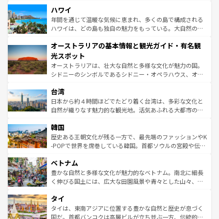
場所ごとに異なる風景と体験が待っている。ニューヨーク
着のスイス情報は
コンテンツ一覧
を参照してほしい。
ハワイ
のような巨大都市は、観光、ショッピング、エンターテイ
ンメントが詰まった刺激的なスポットだ。一方、アメリカ
年間を通じて温暖な気候に恵まれ、多くの島で構成される
西部には大自然が広がり、グランドキャニオンやイエロー
ハワイは、どの島も独自の魅力をもっている。大自然の神
ストーン国立公園といった絶景が堪能できる。さらに、南
秘を感じたいなら、火山が生み出した壮大な景観を誇るハ
オーストラリアの基本情報と観光ガイド・有名観
部のニューオーリンズでは、音楽と美食が融合した独特の
ワイ島は見逃せない。また、定番の観光地といえばオアフ
文化が魅力。旅行者はアメリカの各地域で異なる魅力を楽
島だが、静かな自然を求めるならマウイ島やカウアイ島が
光スポット
しみながら、その多様性と豊かな歴史を感じることができ
おすすめ。エメラルドグリーンに輝く海をはじめ、豊かな
オーストラリアは、壮大な自然と多様な文化が魅力の国。
るだろう。車でのロードトリップや列車の旅も、アメリカ
文化や歴史が息づいている。「アロハスピリット」と呼ば
シドニーのシンボルであるシドニー・オペラハウス、オー
ならではの贅沢な旅のスタイルだ。 なお、新着のアメリカ
れるおもてなしの心で訪れる人々を迎えてくれるハワイの
ストラリア東海岸北部に広がる大サンゴ礁地帯グレートバ
情報は
コンテンツ一覧
を参照してほしい。
人々、おいしいローカルフードやハワイアンミュージッ
台湾
リアリーフや大陸中央部にそびえるウルル（エアーズロッ
ク、伝統的なフラダンスなど、すべてがハワイの魅力を彩
ク）、タスマニアの美しい原生林やケアンズの熱帯雨林な
日本から約４時間ほどでたどり着く台湾は、多彩な文化と
っている。訪れるたびに新しい発見と感動が待っているハ
ど、見どころがたくさん。また、カフェやワイン、オージ
自然が織りなす魅力的な観光地。活気あふれる大都市の台
ワイを、存分に味わってほしい。 なお、新着のハワイ情報
ービーフなどの食文化も豊かで、美味しいものであふれて
北やノスタルジックな町並みが人気な九份（ジォウフェ
は
コンテンツ一覧
を参照してほしい。
韓国
いる。アクティビティも充実しており、サーフィンやダイ
ン）、静ひつな山岳地帯である台湾東部など、都市の喧騒
ビング、ハイキングなど、アウトドア好きにはたまらな
と山間の静けさが共存しており、訪れる人に新しい発見と
歴史ある王朝文化が残る一方で、最先端のファッションやK
い。オーストラリアの多彩な魅力を存分に味わいつくそ
驚きをもたらしてくれる。また、奥深い台湾の食文化も魅
-POPで世界を席巻している韓国。首都ソウルの宮殿や伝統
う。 なお、新着のオーストラリア情報は
コンテンツ一覧
を
力で、夜市などの屋台グルメから高級料理、ヘルシーで美
家屋が並ぶエリアでは韓国の歴史と文化に浸ることがで
参照してほしい。
ベトナム
容にもいいと評判のスイーツなど、バラエティ豊かな料理
き、地方に足を延ばせば四季折々の自然美を楽しむことが
が味わえる。 なお、新着の台湾情報は
コンテンツ一覧
を参
できる。そして、キムチや焼肉、絶品のストリートフード
豊かな自然と多様な文化が魅力的なベトナム。南北に細長
照してほしい。
まで、さまざまな韓国料理が待っている。夜には、韓国な
く伸びる国土には、広大な田園風景や青々とした山々、世
らではのナイトライフも堪能できる。あたたかいホスピタ
界遺産に登録された壮大な自然景観が点在し、都市部では
タイ
リティに包まれながら、韓国の多彩な魅力を心ゆくまで味
急速な発展と共に伝統が息づく。ハノイの古い町並みやホ
わってみてほしい。 なお、新着の韓国情報は
コンテンツ一
ーチミン市のフランス統治時代の建物も、独特の雰囲気を
タイは、東南アジアに位置する豊かな自然と歴史が息づく
覧
を参照してほしい。
醸し出している。また、バラエティの豊かさとおいしさで
国だ。首都バンコクは高層ビルが立ち並ぶ一方、伝統的な