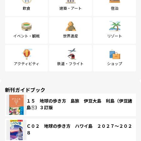
飲食
建築・アート
宿泊
イベント・観戦
世界遺産
リゾート
アクティビティ
鉄道・フライト
ショップ
新刊ガイドブック
１５ 地球の歩き方 島旅 伊豆大島 利島（伊豆諸
島①）３訂版
Ｃ０２ 地球の歩き方 ハワイ島 ２０２７～２０２
８