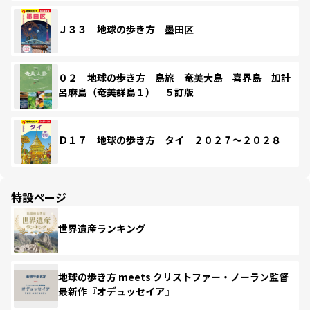
Ｊ３３ 地球の歩き方 墨田区
０２ 地球の歩き方 島旅 奄美大島 喜界島 加計
呂麻島（奄美群島１） ５訂版
Ｄ１７ 地球の歩き方 タイ ２０２７～２０２８
特設ページ
世界遺産ランキング
地球の歩き方 meets クリストファー・ノーラン監督
最新作『オデュッセイア』