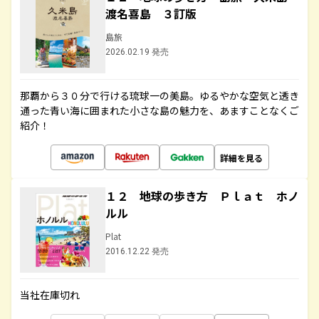
渡名喜島 ３訂版
島旅
2026.02.19 発売
那覇から３０分で行ける琉球一の美島。ゆるやかな空気と透き
通った青い海に囲まれた小さな島の魅力を、あますことなくご
紹介！
詳細を見る
１２ 地球の歩き方 Ｐｌａｔ ホノ
ルル
Plat
2016.12.22 発売
当社在庫切れ