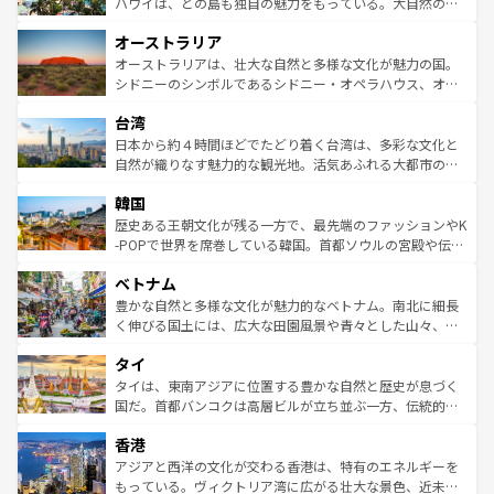
西部には大自然が広がり、グランドキャニオンやイエロー
ハワイは、どの島も独自の魅力をもっている。大自然の神
ストーン国立公園といった絶景が堪能できる。さらに、南
秘を感じたいなら、火山が生み出した壮大な景観を誇るハ
オーストラリア
部のニューオーリンズでは、音楽と美食が融合した独特の
ワイ島は見逃せない。また、定番の観光地といえばオアフ
文化が魅力。旅行者はアメリカの各地域で異なる魅力を楽
島だが、静かな自然を求めるならマウイ島やカウアイ島が
オーストラリアは、壮大な自然と多様な文化が魅力の国。
しみながら、その多様性と豊かな歴史を感じることができ
おすすめ。エメラルドグリーンに輝く海をはじめ、豊かな
シドニーのシンボルであるシドニー・オペラハウス、オー
るだろう。車でのロードトリップや列車の旅も、アメリカ
文化や歴史が息づいている。「アロハスピリット」と呼ば
ストラリア東海岸北部に広がる大サンゴ礁地帯グレートバ
ならではの贅沢な旅のスタイルだ。 なお、新着のアメリカ
台湾
れるおもてなしの心で訪れる人々を迎えてくれるハワイの
リアリーフや大陸中央部にそびえるウルル（エアーズロッ
情報は
コンテンツ一覧
を参照してほしい。
人々、おいしいローカルフードやハワイアンミュージッ
ク）、タスマニアの美しい原生林やケアンズの熱帯雨林な
日本から約４時間ほどでたどり着く台湾は、多彩な文化と
ク、伝統的なフラダンスなど、すべてがハワイの魅力を彩
ど、見どころがたくさん。また、カフェやワイン、オージ
自然が織りなす魅力的な観光地。活気あふれる大都市の台
っている。訪れるたびに新しい発見と感動が待っているハ
ービーフなどの食文化も豊かで、美味しいものであふれて
北やノスタルジックな町並みが人気な九份（ジォウフェ
ワイを、存分に味わってほしい。 なお、新着のハワイ情報
韓国
いる。アクティビティも充実しており、サーフィンやダイ
ン）、静ひつな山岳地帯である台湾東部など、都市の喧騒
は
コンテンツ一覧
を参照してほしい。
ビング、ハイキングなど、アウトドア好きにはたまらな
と山間の静けさが共存しており、訪れる人に新しい発見と
歴史ある王朝文化が残る一方で、最先端のファッションやK
い。オーストラリアの多彩な魅力を存分に味わいつくそ
驚きをもたらしてくれる。また、奥深い台湾の食文化も魅
-POPで世界を席巻している韓国。首都ソウルの宮殿や伝統
う。 なお、新着のオーストラリア情報は
コンテンツ一覧
を
力で、夜市などの屋台グルメから高級料理、ヘルシーで美
家屋が並ぶエリアでは韓国の歴史と文化に浸ることがで
参照してほしい。
ベトナム
容にもいいと評判のスイーツなど、バラエティ豊かな料理
き、地方に足を延ばせば四季折々の自然美を楽しむことが
が味わえる。 なお、新着の台湾情報は
コンテンツ一覧
を参
できる。そして、キムチや焼肉、絶品のストリートフード
豊かな自然と多様な文化が魅力的なベトナム。南北に細長
照してほしい。
まで、さまざまな韓国料理が待っている。夜には、韓国な
く伸びる国土には、広大な田園風景や青々とした山々、世
らではのナイトライフも堪能できる。あたたかいホスピタ
界遺産に登録された壮大な自然景観が点在し、都市部では
タイ
リティに包まれながら、韓国の多彩な魅力を心ゆくまで味
急速な発展と共に伝統が息づく。ハノイの古い町並みやホ
わってみてほしい。 なお、新着の韓国情報は
コンテンツ一
ーチミン市のフランス統治時代の建物も、独特の雰囲気を
タイは、東南アジアに位置する豊かな自然と歴史が息づく
覧
を参照してほしい。
醸し出している。また、バラエティの豊かさとおいしさで
国だ。首都バンコクは高層ビルが立ち並ぶ一方、伝統的な
世界中の食通を魅了してやまないベトナム料理も魅力のひ
寺院や市場がいたるところに点在し、古きよき文化と現代
香港
とつ。フォーやバインミー、ベトナムコーヒーなどは、ぜ
の活気が交差している。北部ではチェンマイなどの山岳地
ひ現地で味わいたい。どの地域を訪れてもあたたかい人々
帯で自然と触れ合い、南部ではプーケットやクラビの美し
アジアと西洋の文化が交わる香港は、特有のエネルギーを
が旅行者を迎えてくれるので、きっと忘れられない旅にな
いビーチでリゾート気分を楽しむことができる。タイ料理
もっている。ヴィクトリア湾に広がる壮大な景色、近未来