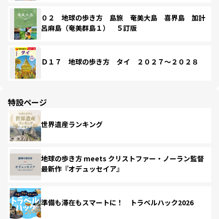
０２ 地球の歩き方 島旅 奄美大島 喜界島 加計
呂麻島（奄美群島１） ５訂版
Ｄ１７ 地球の歩き方 タイ ２０２７～２０２８
特設ページ
世界遺産ランキング
地球の歩き方 meets クリストファー・ノーラン監督
最新作『オデュッセイア』
準備も滞在もスマートに！ トラベルハック2026