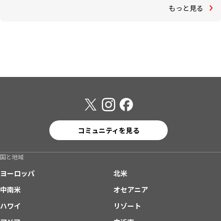
もっと見る
コミュニティを見る
国と地域
ヨーロッパ
北米
中南米
オセアニア
ハワイ
リゾート