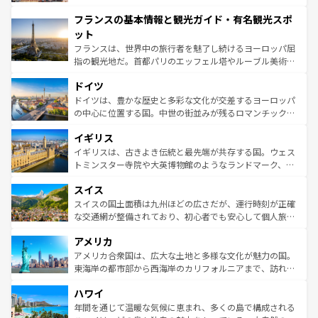
できる。朝目覚めてから夜眠るまで、すべての瞬間を楽し
と文化が詰まったヨーロッパ屈指の旅行先だ。多様な地域
フランスの基本情報と観光ガイド・有名観光スポ
ませてくれるイタリアで、忘れられない旅をしてみよう！
文化が根付くこの国では、情熱的なフラメンコ、熱気あふ
なお、新着のイタリア情報は
コンテンツ一覧
を参照してほ
れる闘牛、そして美味しいタパスが生活の一部となってい
ット
しい。
る。首都マドリードの洗練された雰囲気や、バルセロナの
フランスは、世界中の旅行者を魅了し続けるヨーロッパ屈
アートに溢れた街角から、地方では古代ローマ遺跡や中世
指の観光地だ。首都パリのエッフェル塔やルーブル美術館
の城塞都市、穏やかなビーチリゾートまで多彩な表情を見
といった象徴的なスポットから、田舎町の古風な美しさま
せる。地方によって風土や気候が異なるスペインはその個
ドイツ
で、幅広い魅力が詰まっている。華麗な宮殿、歴史的な大
性で訪れる人を魅了する。 なお、新着のスペイン情報は
コ
聖堂、美しいビーチ、そして豊かな自然が、訪れる者を心
ドイツは、豊かな歴史と多彩な文化が交差するヨーロッパ
ンテンツ一覧
を参照してほしい。
から魅了する。また、フランスは美食の国としても知ら
の中心に位置する国。中世の街並みが残るロマンチック街
れ、フランス料理はユネスコ無形文化遺産にも登録されて
道から、未来を先取りするようなモダンな都市まで多様な
イギリス
いる。シャンパンの発祥地であるランス、プロヴァンスの
顔を持つこの国は、どこを歩いても飽きることがない。ベ
香り高いラベンダー畑など、多彩な楽しみ方が可能だ。さ
ルリンの文化的活気、バイエルン州のアルプスの絶景、そ
イギリスは、古きよき伝統と最先端が共存する国。ウェス
らに、パリ以外の地域にも魅力が溢れており、どの街角に
してライン川沿いのワイン畑といった風景は必見。ビール
トミンスター寺院や大英博物館のようなランドマーク、歴
も豊かな歴史と文化が息づいている。パリ以外の個性あふ
とソーセージを味わいながら地元の人と過ごす楽しい時間
史ある大学都市、美しい丘陵地帯や牧歌的な風景など、エ
れる地方に足を運ぶとそれぞれで全く異なる文化を体験で
スイス
は、お酒好きな人にはぜひ体験してほしい。 なお、新着の
リアごとに異なる魅力がある。また、優雅なアフタヌーン
きるだろう。 なお、新着のフランス情報は
コンテンツ一覧
ドイツ情報は
コンテンツ一覧
を参照してほしい。
ティー、ビール好きにはたまらない英国パブ、サッカー観
スイスの国土面積は九州ほどの広さだが、運行時刻が正確
を参照してほしい。
戦など、本場だからこそできる体験も豊富。イギリスを旅
な交通網が整備されており、初心者でも安心して個人旅行
して楽しみつくそう。 なお、新着のイギリス情報は
コンテ
を楽しめる。日本同様に時刻表どおりの旅が可能だ。中世
アメリカ
ンツ一覧
を参照してほしい。
の建物がそのまま残る町や、スイスならではのユニークな
博物館もあり、アルプス観光だけでなく町歩きも満喫する
アメリカ合衆国は、広大な土地と多様な文化が魅力の国。
ことができる。国民の所得が高いため物価も高いが、旅行
東海岸の都市部から西海岸のカリフォルニアまで、訪れる
者向けの交通パス提供のサービスもあり、うまく活用すれ
場所ごとに異なる風景と体験が待っている。ニューヨーク
ハワイ
ば市内交通費無料で観光を楽しむこともできる。 なお、新
のような巨大都市は、観光、ショッピング、エンターテイ
着のスイス情報は
コンテンツ一覧
を参照してほしい。
ンメントが詰まった刺激的なスポットだ。一方、アメリカ
年間を通じて温暖な気候に恵まれ、多くの島で構成される