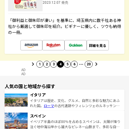
2023.12.07 発売
「御利益と御朱印が凄い」を基準に、埼玉県内に数千社ある神
社から厳選して御朱印を紹介。ビギナーに優しく、ツウも納得
の一冊。
詳細を見る
…
1
2
3
4
5
6
20
AD
AD
人気の国と地域から探す
イタリア
イタリアは歴史、文化、グルメ、自然と多彩な魅力にあふ
れた国。
ローマ
の古代遺跡やフィレンツェのルネッサンス
美術、ヴェネツィアの運河など、歴史あるスポットはもち
スペイン
ろん、トスカーナの美しい田園風景やアマルフィ海岸の絶
景など、自然景観も見逃せない。観光の合間には、本場の
イベリア半島のほぼ80％を占めるスペインは、太陽が降り
ピザやパスタなど、絶品のイタリア料理を堪能することも
注ぐ地中海沿岸から雄大なピレネー山脈まで、多彩な自然