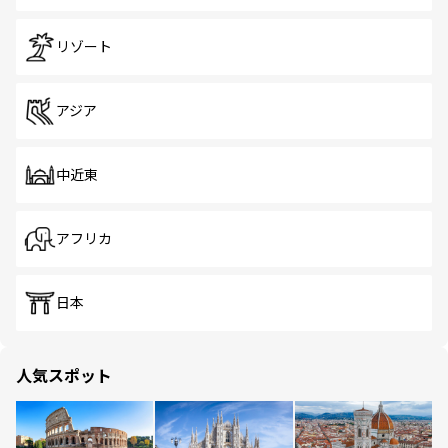
リゾート
アジア
中近東
アフリカ
日本
人気スポット