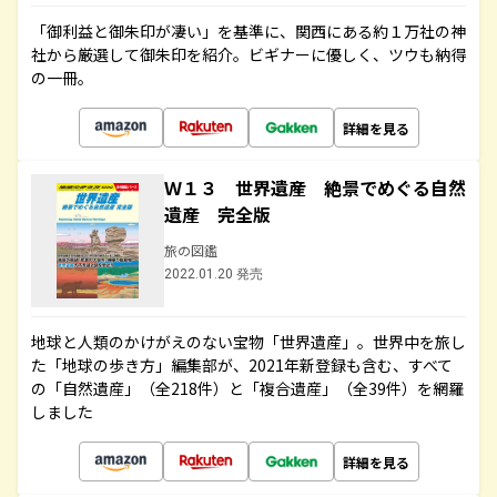
「御利益と御朱印が凄い」を基準に、関西にある約１万社の神
社から厳選して御朱印を紹介。ビギナーに優しく、ツウも納得
の一冊。
詳細を見る
Ｗ１３ 世界遺産 絶景でめぐる自然
遺産 完全版
旅の図鑑
2022.01.20 発売
地球と人類のかけがえのない宝物「世界遺産」。世界中を旅し
た「地球の歩き方」編集部が、2021年新登録も含む、すべて
の「自然遺産」（全218件）と「複合遺産」（全39件）を網羅
しました
詳細を見る