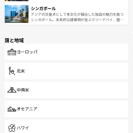
るはずだ。 なお、新着のベトナム情報は
コンテンツ一覧
を
は世界的に有名で、屋台から高級レストランまで味覚を刺
的なアートスポット、そして歴史と現代が融合した町並
参照してほしい。
シンガポール
激する。気候は一年中温暖で、どの季節にも異なる楽しみ
み、どこを訪れても感動するはず。観光スポットが密集し
が待っている。親しみやすいタイの人々、仏教を中心とし
ており、効率よく見どころを回れるのも魅力。息をのむよ
アジアの交差点として多文化が融合した独自の魅力を放つ
た文化、そして多様な観光資源が、訪れる旅人を魅了し続
うな絶景から文化的な体験まで、香港を存分に楽しみ尽く
シンガポール。未来的な建築物が並ぶマリーナベイ、歴史
ける。 なお、新着のタイ情報は
コンテンツ一覧
を参照して
そう。 なお、新着の香港情報は
コンテンツ一覧
を参照して
と伝統を感じられるエスニックタウン、多数の緑豊かな公
ほしい。
ほしい。
園や自然保護区など、自然が調和した近代的な景観と文化
の多様性あふれるカラフルな町は、どこを歩いても新しい
国と地域
発見がある。さらに、治安のよさや充実した公共交通機関
も、旅行者にとっては魅力的なポイント。グルメも豊富
で、ホーカーズは地元の風情を楽しめる外せないスポット
ヨーロッパ
だ。訪れる人を飽きさせないシンガポールで、多様な魅力
を体感しよう。 なお、新着のシンガポール情報は
コンテン
ツ一覧
を参照してほしい。
北米
中南米
オセアニア
ハワイ