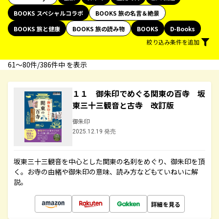
BOOKS スペシャルコラボ
BOOKS 旅の名言＆絶景
BOOKS 旅と健康
BOOKS 旅の読み物
BOOKS
D-Books
絞り込み条件を追加
61〜80件/386件中 を表示
１１ 御朱印でめぐる関東の百寺 坂
東三十三観音と古寺 改訂版
御朱印
2025.12.19 発売
坂東三十三観音を中心とした関東の名刹をめぐり、御朱印を頂
く。お寺の由緒や御朱印の意味、読み方などもていねいに解
説。
詳細を見る