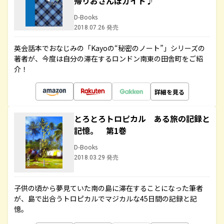
帰りおさんぽガイド♪
D-Books
2018.07.26 発売
英会話本でおなじみの「Kayoの“秘密のノート”」シリーズの
著者が、今度は自分の滞在するロンドン南東の田舎町をご紹
介！
詳細を見る
とろとろトロピカル ある旅の記録と
記憶。 第1巻
D-Books
2018.03.29 発売
子供の頃から夢見ていた南の島に滞在することになった筆者
が、島で出合うトロピカルでマジカルな45日間の記録と記
憶。