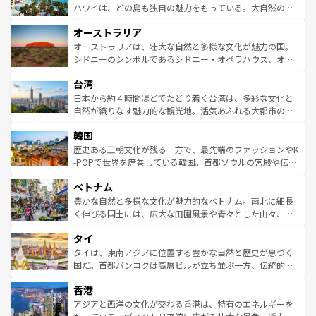
西部には大自然が広がり、グランドキャニオンやイエロー
ハワイは、どの島も独自の魅力をもっている。大自然の神
ストーン国立公園といった絶景が堪能できる。さらに、南
秘を感じたいなら、火山が生み出した壮大な景観を誇るハ
オーストラリア
部のニューオーリンズでは、音楽と美食が融合した独特の
ワイ島は見逃せない。また、定番の観光地といえばオアフ
文化が魅力。旅行者はアメリカの各地域で異なる魅力を楽
島だが、静かな自然を求めるならマウイ島やカウアイ島が
オーストラリアは、壮大な自然と多様な文化が魅力の国。
しみながら、その多様性と豊かな歴史を感じることができ
おすすめ。エメラルドグリーンに輝く海をはじめ、豊かな
シドニーのシンボルであるシドニー・オペラハウス、オー
るだろう。車でのロードトリップや列車の旅も、アメリカ
文化や歴史が息づいている。「アロハスピリット」と呼ば
ストラリア東海岸北部に広がる大サンゴ礁地帯グレートバ
ならではの贅沢な旅のスタイルだ。 なお、新着のアメリカ
台湾
れるおもてなしの心で訪れる人々を迎えてくれるハワイの
リアリーフや大陸中央部にそびえるウルル（エアーズロッ
情報は
コンテンツ一覧
を参照してほしい。
人々、おいしいローカルフードやハワイアンミュージッ
ク）、タスマニアの美しい原生林やケアンズの熱帯雨林な
日本から約４時間ほどでたどり着く台湾は、多彩な文化と
ク、伝統的なフラダンスなど、すべてがハワイの魅力を彩
ど、見どころがたくさん。また、カフェやワイン、オージ
自然が織りなす魅力的な観光地。活気あふれる大都市の台
っている。訪れるたびに新しい発見と感動が待っているハ
ービーフなどの食文化も豊かで、美味しいものであふれて
北やノスタルジックな町並みが人気な九份（ジォウフェ
ワイを、存分に味わってほしい。 なお、新着のハワイ情報
韓国
いる。アクティビティも充実しており、サーフィンやダイ
ン）、静ひつな山岳地帯である台湾東部など、都市の喧騒
は
コンテンツ一覧
を参照してほしい。
ビング、ハイキングなど、アウトドア好きにはたまらな
と山間の静けさが共存しており、訪れる人に新しい発見と
歴史ある王朝文化が残る一方で、最先端のファッションやK
い。オーストラリアの多彩な魅力を存分に味わいつくそ
驚きをもたらしてくれる。また、奥深い台湾の食文化も魅
-POPで世界を席巻している韓国。首都ソウルの宮殿や伝統
う。 なお、新着のオーストラリア情報は
コンテンツ一覧
を
力で、夜市などの屋台グルメから高級料理、ヘルシーで美
家屋が並ぶエリアでは韓国の歴史と文化に浸ることがで
参照してほしい。
ベトナム
容にもいいと評判のスイーツなど、バラエティ豊かな料理
き、地方に足を延ばせば四季折々の自然美を楽しむことが
が味わえる。 なお、新着の台湾情報は
コンテンツ一覧
を参
できる。そして、キムチや焼肉、絶品のストリートフード
豊かな自然と多様な文化が魅力的なベトナム。南北に細長
照してほしい。
まで、さまざまな韓国料理が待っている。夜には、韓国な
く伸びる国土には、広大な田園風景や青々とした山々、世
らではのナイトライフも堪能できる。あたたかいホスピタ
界遺産に登録された壮大な自然景観が点在し、都市部では
タイ
リティに包まれながら、韓国の多彩な魅力を心ゆくまで味
急速な発展と共に伝統が息づく。ハノイの古い町並みやホ
わってみてほしい。 なお、新着の韓国情報は
コンテンツ一
ーチミン市のフランス統治時代の建物も、独特の雰囲気を
タイは、東南アジアに位置する豊かな自然と歴史が息づく
覧
を参照してほしい。
醸し出している。また、バラエティの豊かさとおいしさで
国だ。首都バンコクは高層ビルが立ち並ぶ一方、伝統的な
世界中の食通を魅了してやまないベトナム料理も魅力のひ
寺院や市場がいたるところに点在し、古きよき文化と現代
香港
とつ。フォーやバインミー、ベトナムコーヒーなどは、ぜ
の活気が交差している。北部ではチェンマイなどの山岳地
ひ現地で味わいたい。どの地域を訪れてもあたたかい人々
帯で自然と触れ合い、南部ではプーケットやクラビの美し
アジアと西洋の文化が交わる香港は、特有のエネルギーを
が旅行者を迎えてくれるので、きっと忘れられない旅にな
いビーチでリゾート気分を楽しむことができる。タイ料理