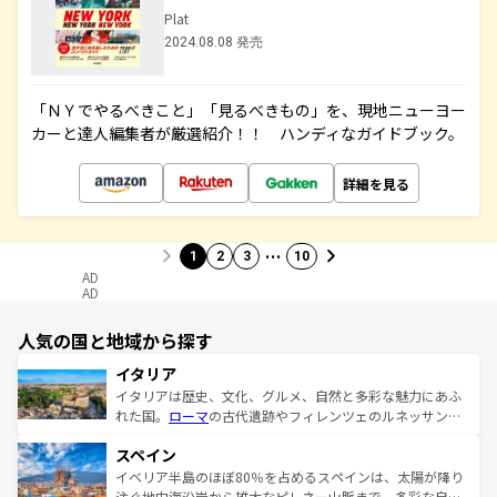
Plat
2024.08.08 発売
「ＮＹでやるべきこと」「見るべきもの」を、現地ニューヨー
カーと達人編集者が厳選紹介！！ ハンディなガイドブック。
詳細を見る
…
1
2
3
10
AD
AD
人気の国と地域から探す
イタリア
イタリアは歴史、文化、グルメ、自然と多彩な魅力にあふ
れた国。
ローマ
の古代遺跡やフィレンツェのルネッサンス
美術、ヴェネツィアの運河など、歴史あるスポットはもち
スペイン
ろん、トスカーナの美しい田園風景やアマルフィ海岸の絶
景など、自然景観も見逃せない。観光の合間には、本場の
イベリア半島のほぼ80％を占めるスペインは、太陽が降り
ピザやパスタなど、絶品のイタリア料理を堪能することも
注ぐ地中海沿岸から雄大なピレネー山脈まで、多彩な自然