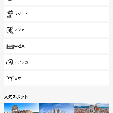
リゾート
アジア
中近東
アフリカ
日本
人気スポット