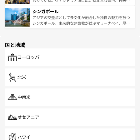
もっている。ヴィクトリア湾に広がる壮大な景色、近未来
るはずだ。 なお、新着のベトナム情報は
コンテンツ一覧
を
は世界的に有名で、屋台から高級レストランまで味覚を刺
的なアートスポット、そして歴史と現代が融合した町並
参照してほしい。
シンガポール
激する。気候は一年中温暖で、どの季節にも異なる楽しみ
み、どこを訪れても感動するはず。観光スポットが密集し
が待っている。親しみやすいタイの人々、仏教を中心とし
ており、効率よく見どころを回れるのも魅力。息をのむよ
アジアの交差点として多文化が融合した独自の魅力を放つ
た文化、そして多様な観光資源が、訪れる旅人を魅了し続
うな絶景から文化的な体験まで、香港を存分に楽しみ尽く
シンガポール。未来的な建築物が並ぶマリーナベイ、歴史
ける。 なお、新着のタイ情報は
コンテンツ一覧
を参照して
そう。 なお、新着の香港情報は
コンテンツ一覧
を参照して
と伝統を感じられるエスニックタウン、多数の緑豊かな公
ほしい。
ほしい。
園や自然保護区など、自然が調和した近代的な景観と文化
の多様性あふれるカラフルな町は、どこを歩いても新しい
国と地域
発見がある。さらに、治安のよさや充実した公共交通機関
も、旅行者にとっては魅力的なポイント。グルメも豊富
で、ホーカーズは地元の風情を楽しめる外せないスポット
ヨーロッパ
だ。訪れる人を飽きさせないシンガポールで、多様な魅力
を体感しよう。 なお、新着のシンガポール情報は
コンテン
ツ一覧
を参照してほしい。
北米
中南米
オセアニア
ハワイ