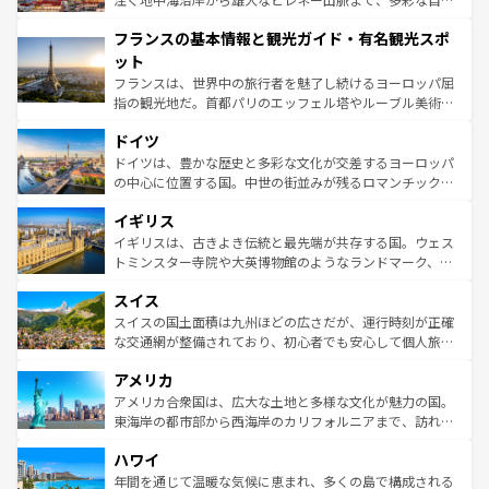
できる。朝目覚めてから夜眠るまで、すべての瞬間を楽し
と文化が詰まったヨーロッパ屈指の旅行先だ。多様な地域
フランスの基本情報と観光ガイド・有名観光スポ
ませてくれるイタリアで、忘れられない旅をしてみよう！
文化が根付くこの国では、情熱的なフラメンコ、熱気あふ
なお、新着のイタリア情報は
コンテンツ一覧
を参照してほ
れる闘牛、そして美味しいタパスが生活の一部となってい
ット
しい。
る。首都マドリードの洗練された雰囲気や、バルセロナの
フランスは、世界中の旅行者を魅了し続けるヨーロッパ屈
アートに溢れた街角から、地方では古代ローマ遺跡や中世
指の観光地だ。首都パリのエッフェル塔やルーブル美術館
の城塞都市、穏やかなビーチリゾートまで多彩な表情を見
といった象徴的なスポットから、田舎町の古風な美しさま
せる。地方によって風土や気候が異なるスペインはその個
ドイツ
で、幅広い魅力が詰まっている。華麗な宮殿、歴史的な大
性で訪れる人を魅了する。 なお、新着のスペイン情報は
コ
聖堂、美しいビーチ、そして豊かな自然が、訪れる者を心
ドイツは、豊かな歴史と多彩な文化が交差するヨーロッパ
ンテンツ一覧
を参照してほしい。
から魅了する。また、フランスは美食の国としても知ら
の中心に位置する国。中世の街並みが残るロマンチック街
れ、フランス料理はユネスコ無形文化遺産にも登録されて
道から、未来を先取りするようなモダンな都市まで多様な
イギリス
いる。シャンパンの発祥地であるランス、プロヴァンスの
顔を持つこの国は、どこを歩いても飽きることがない。ベ
香り高いラベンダー畑など、多彩な楽しみ方が可能だ。さ
ルリンの文化的活気、バイエルン州のアルプスの絶景、そ
イギリスは、古きよき伝統と最先端が共存する国。ウェス
らに、パリ以外の地域にも魅力が溢れており、どの街角に
してライン川沿いのワイン畑といった風景は必見。ビール
トミンスター寺院や大英博物館のようなランドマーク、歴
も豊かな歴史と文化が息づいている。パリ以外の個性あふ
とソーセージを味わいながら地元の人と過ごす楽しい時間
史ある大学都市、美しい丘陵地帯や牧歌的な風景など、エ
れる地方に足を運ぶとそれぞれで全く異なる文化を体験で
スイス
は、お酒好きな人にはぜひ体験してほしい。 なお、新着の
リアごとに異なる魅力がある。また、優雅なアフタヌーン
きるだろう。 なお、新着のフランス情報は
コンテンツ一覧
ドイツ情報は
コンテンツ一覧
を参照してほしい。
ティー、ビール好きにはたまらない英国パブ、サッカー観
スイスの国土面積は九州ほどの広さだが、運行時刻が正確
を参照してほしい。
戦など、本場だからこそできる体験も豊富。イギリスを旅
な交通網が整備されており、初心者でも安心して個人旅行
して楽しみつくそう。 なお、新着のイギリス情報は
コンテ
を楽しめる。日本同様に時刻表どおりの旅が可能だ。中世
アメリカ
ンツ一覧
を参照してほしい。
の建物がそのまま残る町や、スイスならではのユニークな
博物館もあり、アルプス観光だけでなく町歩きも満喫する
アメリカ合衆国は、広大な土地と多様な文化が魅力の国。
ことができる。国民の所得が高いため物価も高いが、旅行
東海岸の都市部から西海岸のカリフォルニアまで、訪れる
者向けの交通パス提供のサービスもあり、うまく活用すれ
場所ごとに異なる風景と体験が待っている。ニューヨーク
ハワイ
ば市内交通費無料で観光を楽しむこともできる。 なお、新
のような巨大都市は、観光、ショッピング、エンターテイ
着のスイス情報は
コンテンツ一覧
を参照してほしい。
ンメントが詰まった刺激的なスポットだ。一方、アメリカ
年間を通じて温暖な気候に恵まれ、多くの島で構成される