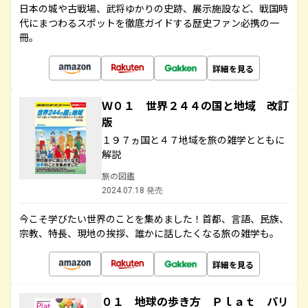
日本の城や古戦場、武将ゆかりの史跡、展示施設など、戦国時
代にまつわるスポットを徹底ガイドする歴史ファン必携の一
冊。
詳細を見る
Ｗ０１ 世界２４４の国と地域 改訂
版
１９７ヵ国と４７地域を旅の雑学とともに
解説
旅の図鑑
2024.07.18 発売
今こそ学びたい世界のことを集めました！首都、言語、民族、
宗教、特長、現地の挨拶、誰かに話したくなる旅の雑学も。
詳細を見る
０１ 地球の歩き方 Ｐｌａｔ パリ