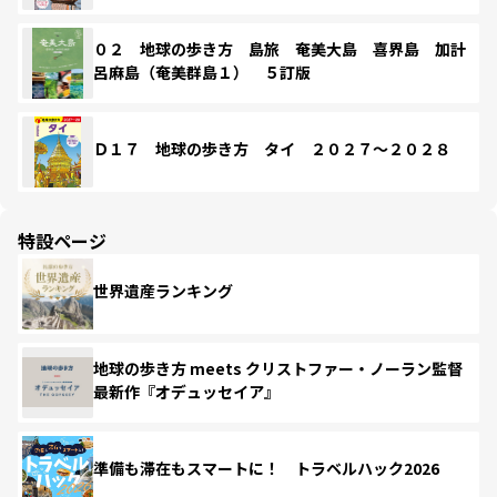
０２ 地球の歩き方 島旅 奄美大島 喜界島 加計
呂麻島（奄美群島１） ５訂版
Ｄ１７ 地球の歩き方 タイ ２０２７～２０２８
特設ページ
世界遺産ランキング
地球の歩き方 meets クリストファー・ノーラン監督
最新作『オデュッセイア』
準備も滞在もスマートに！ トラベルハック2026