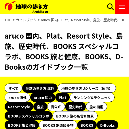
TOP
ガイドブック
aruco 国内、Plat、Resort Style、島旅、歴史時代
aruco 国内、Plat、Resort Style、島
旅、歴史時代、BOOKS スペシャルコ
ラボ、BOOKS 旅と健康、BOOKS、D-
Booksのガイドブック一覧
すべて
地球の歩き方 海外
地球の歩き方 Jシリーズ（国内）
aruco 海外
aruco 国内
Plat
ランキング&テクニック
Resort Style
島旅
御朱印
歴史時代
旅の図鑑
BOOKS スペシャルコラボ
BOOKS 旅の名言＆絶景
BOOKS 旅と健康
BOOKS 旅の読み物
BOOKS
D-Books