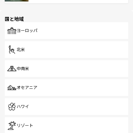
ける。 なお、新着のタイ情報は
コンテンツ一覧
を参照して
そう。 なお、新着の香港情報は
コンテンツ一覧
を参照して
と伝統を感じられるエスニックタウン、多数の緑豊かな公
ほしい。
ほしい。
園や自然保護区など、自然が調和した近代的な景観と文化
の多様性あふれるカラフルな町は、どこを歩いても新しい
国と地域
発見がある。さらに、治安のよさや充実した公共交通機関
も、旅行者にとっては魅力的なポイント。グルメも豊富
で、ホーカーズは地元の風情を楽しめる外せないスポット
ヨーロッパ
だ。訪れる人を飽きさせないシンガポールで、多様な魅力
を体感しよう。 なお、新着のシンガポール情報は
コンテン
ツ一覧
を参照してほしい。
北米
中南米
オセアニア
ハワイ
リゾート