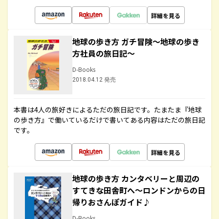
詳細を見る
地球の歩き方 ガチ冒険～地球の歩き
方社員の旅日記～
D-Books
2018.04.12 発売
本書は4人の旅好きによるただの旅日記です。たまたま『地球
の歩き方』で働いているだけで書いてある内容はただの旅日記
です。
詳細を見る
地球の歩き方 カンタベリーと周辺の
すてきな田舎町へ～ロンドンからの日
帰りおさんぽガイド♪
D-Books