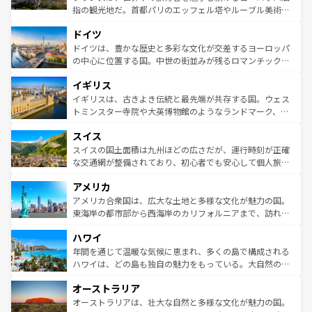
アートに溢れた街角から、地方では古代ローマ遺跡や中世
指の観光地だ。首都パリのエッフェル塔やルーブル美術館
の城塞都市、穏やかなビーチリゾートまで多彩な表情を見
といった象徴的なスポットから、田舎町の古風な美しさま
せる。地方によって風土や気候が異なるスペインはその個
ドイツ
で、幅広い魅力が詰まっている。華麗な宮殿、歴史的な大
性で訪れる人を魅了する。 なお、新着のスペイン情報は
コ
聖堂、美しいビーチ、そして豊かな自然が、訪れる者を心
ドイツは、豊かな歴史と多彩な文化が交差するヨーロッパ
ンテンツ一覧
を参照してほしい。
から魅了する。また、フランスは美食の国としても知ら
の中心に位置する国。中世の街並みが残るロマンチック街
れ、フランス料理はユネスコ無形文化遺産にも登録されて
道から、未来を先取りするようなモダンな都市まで多様な
イギリス
いる。シャンパンの発祥地であるランス、プロヴァンスの
顔を持つこの国は、どこを歩いても飽きることがない。ベ
香り高いラベンダー畑など、多彩な楽しみ方が可能だ。さ
ルリンの文化的活気、バイエルン州のアルプスの絶景、そ
イギリスは、古きよき伝統と最先端が共存する国。ウェス
らに、パリ以外の地域にも魅力が溢れており、どの街角に
してライン川沿いのワイン畑といった風景は必見。ビール
トミンスター寺院や大英博物館のようなランドマーク、歴
も豊かな歴史と文化が息づいている。パリ以外の個性あふ
とソーセージを味わいながら地元の人と過ごす楽しい時間
史ある大学都市、美しい丘陵地帯や牧歌的な風景など、エ
れる地方に足を運ぶとそれぞれで全く異なる文化を体験で
スイス
は、お酒好きな人にはぜひ体験してほしい。 なお、新着の
リアごとに異なる魅力がある。また、優雅なアフタヌーン
きるだろう。 なお、新着のフランス情報は
コンテンツ一覧
ドイツ情報は
コンテンツ一覧
を参照してほしい。
ティー、ビール好きにはたまらない英国パブ、サッカー観
スイスの国土面積は九州ほどの広さだが、運行時刻が正確
を参照してほしい。
戦など、本場だからこそできる体験も豊富。イギリスを旅
な交通網が整備されており、初心者でも安心して個人旅行
して楽しみつくそう。 なお、新着のイギリス情報は
コンテ
を楽しめる。日本同様に時刻表どおりの旅が可能だ。中世
アメリカ
ンツ一覧
を参照してほしい。
の建物がそのまま残る町や、スイスならではのユニークな
博物館もあり、アルプス観光だけでなく町歩きも満喫する
アメリカ合衆国は、広大な土地と多様な文化が魅力の国。
ことができる。国民の所得が高いため物価も高いが、旅行
東海岸の都市部から西海岸のカリフォルニアまで、訪れる
者向けの交通パス提供のサービスもあり、うまく活用すれ
場所ごとに異なる風景と体験が待っている。ニューヨーク
ハワイ
ば市内交通費無料で観光を楽しむこともできる。 なお、新
のような巨大都市は、観光、ショッピング、エンターテイ
着のスイス情報は
コンテンツ一覧
を参照してほしい。
ンメントが詰まった刺激的なスポットだ。一方、アメリカ
年間を通じて温暖な気候に恵まれ、多くの島で構成される
西部には大自然が広がり、グランドキャニオンやイエロー
ハワイは、どの島も独自の魅力をもっている。大自然の神
ストーン国立公園といった絶景が堪能できる。さらに、南
秘を感じたいなら、火山が生み出した壮大な景観を誇るハ
オーストラリア
部のニューオーリンズでは、音楽と美食が融合した独特の
ワイ島は見逃せない。また、定番の観光地といえばオアフ
文化が魅力。旅行者はアメリカの各地域で異なる魅力を楽
島だが、静かな自然を求めるならマウイ島やカウアイ島が
オーストラリアは、壮大な自然と多様な文化が魅力の国。