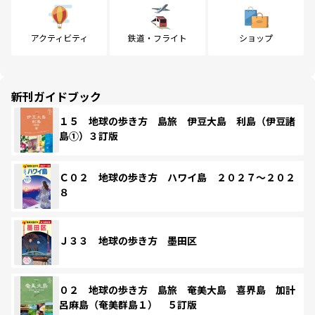
アクティビティ
鉄道・フライト
ショップ
新刊ガイドブック
１５ 地球の歩き方 島旅 伊豆大島 利島（伊豆諸
島①）３訂版
Ｃ０２ 地球の歩き方 ハワイ島 ２０２７～２０２
８
Ｊ３３ 地球の歩き方 墨田区
０２ 地球の歩き方 島旅 奄美大島 喜界島 加計
呂麻島（奄美群島１） ５訂版