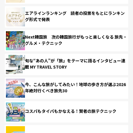
エアラインランキング 読者の投票をもとにランキン
グ形式で発表
Next韓国旅 次の韓国旅行がもっと楽しくなる 旅先・
グルメ・テクニック
旬な“あの人”が「旅」をテーマに語るインタビュー連
載 MY TRAVEL STORY
今、こんな旅がしてみたい！地球の歩き方が選ぶ2026
年絶対行くべき旅先30
コスパもタイパもかなえる！賢者の旅テクニック