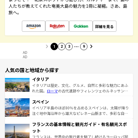
人たちが教えてくれた奄美大島の魅力を1冊に凝縮。さあ、島
旅へ。
詳細を見る
…
1
2
3
9
AD
AD
人気の国と地域から探す
イタリア
イタリアは歴史、文化、グルメ、自然と多彩な魅力にあふ
れた国。
ローマ
の古代遺跡やフィレンツェのルネッサンス
美術、ヴェネツィアの運河など、歴史あるスポットはもち
スペイン
ろん、トスカーナの美しい田園風景やアマルフィ海岸の絶
景など、自然景観も見逃せない。観光の合間には、本場の
イベリア半島のほぼ80％を占めるスペインは、太陽が降り
ピザやパスタなど、絶品のイタリア料理を堪能することも
注ぐ地中海沿岸から雄大なピレネー山脈まで、多彩な自然
できる。朝目覚めてから夜眠るまで、すべての瞬間を楽し
と文化が詰まったヨーロッパ屈指の旅行先だ。多様な地域
フランスの基本情報と観光ガイド・有名観光スポ
ませてくれるイタリアで、忘れられない旅をしてみよう！
文化が根付くこの国では、情熱的なフラメンコ、熱気あふ
なお、新着のイタリア情報は
コンテンツ一覧
を参照してほ
れる闘牛、そして美味しいタパスが生活の一部となってい
ット
しい。
る。首都マドリードの洗練された雰囲気や、バルセロナの
フランスは、世界中の旅行者を魅了し続けるヨーロッパ屈