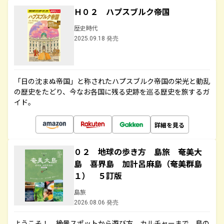
Ｈ０２ ハプスブルク帝国
歴史時代
2025.09.18 発売
「日の沈まぬ帝国」と称されたハプスブルク帝国の栄光と動乱
の歴史をたどり、今なお各国に残る史跡を巡る歴史を旅するガ
イド。
詳細を見る
０２ 地球の歩き方 島旅 奄美大
島 喜界島 加計呂麻島（奄美群島
１） ５訂版
島旅
2026.08.06 発売
ようこそ！ 絶景スポットから遊び方、カルチャーまで、島の