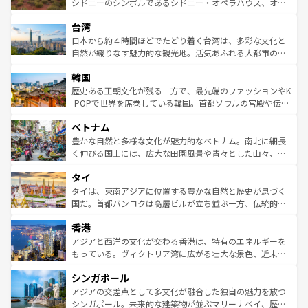
しみながら、その多様性と豊かな歴史を感じることができ
おすすめ。エメラルドグリーンに輝く海をはじめ、豊かな
シドニーのシンボルであるシドニー・オペラハウス、オー
るだろう。車でのロードトリップや列車の旅も、アメリカ
文化や歴史が息づいている。「アロハスピリット」と呼ば
ストラリア東海岸北部に広がる大サンゴ礁地帯グレートバ
ならではの贅沢な旅のスタイルだ。 なお、新着のアメリカ
台湾
れるおもてなしの心で訪れる人々を迎えてくれるハワイの
リアリーフや大陸中央部にそびえるウルル（エアーズロッ
情報は
コンテンツ一覧
を参照してほしい。
人々、おいしいローカルフードやハワイアンミュージッ
ク）、タスマニアの美しい原生林やケアンズの熱帯雨林な
日本から約４時間ほどでたどり着く台湾は、多彩な文化と
ク、伝統的なフラダンスなど、すべてがハワイの魅力を彩
ど、見どころがたくさん。また、カフェやワイン、オージ
自然が織りなす魅力的な観光地。活気あふれる大都市の台
っている。訪れるたびに新しい発見と感動が待っているハ
ービーフなどの食文化も豊かで、美味しいものであふれて
北やノスタルジックな町並みが人気な九份（ジォウフェ
ワイを、存分に味わってほしい。 なお、新着のハワイ情報
韓国
いる。アクティビティも充実しており、サーフィンやダイ
ン）、静ひつな山岳地帯である台湾東部など、都市の喧騒
は
コンテンツ一覧
を参照してほしい。
ビング、ハイキングなど、アウトドア好きにはたまらな
と山間の静けさが共存しており、訪れる人に新しい発見と
歴史ある王朝文化が残る一方で、最先端のファッションやK
い。オーストラリアの多彩な魅力を存分に味わいつくそ
驚きをもたらしてくれる。また、奥深い台湾の食文化も魅
-POPで世界を席巻している韓国。首都ソウルの宮殿や伝統
う。 なお、新着のオーストラリア情報は
コンテンツ一覧
を
力で、夜市などの屋台グルメから高級料理、ヘルシーで美
家屋が並ぶエリアでは韓国の歴史と文化に浸ることがで
参照してほしい。
ベトナム
容にもいいと評判のスイーツなど、バラエティ豊かな料理
き、地方に足を延ばせば四季折々の自然美を楽しむことが
が味わえる。 なお、新着の台湾情報は
コンテンツ一覧
を参
できる。そして、キムチや焼肉、絶品のストリートフード
豊かな自然と多様な文化が魅力的なベトナム。南北に細長
照してほしい。
まで、さまざまな韓国料理が待っている。夜には、韓国な
く伸びる国土には、広大な田園風景や青々とした山々、世
らではのナイトライフも堪能できる。あたたかいホスピタ
界遺産に登録された壮大な自然景観が点在し、都市部では
タイ
リティに包まれながら、韓国の多彩な魅力を心ゆくまで味
急速な発展と共に伝統が息づく。ハノイの古い町並みやホ
わってみてほしい。 なお、新着の韓国情報は
コンテンツ一
ーチミン市のフランス統治時代の建物も、独特の雰囲気を
タイは、東南アジアに位置する豊かな自然と歴史が息づく
覧
を参照してほしい。
醸し出している。また、バラエティの豊かさとおいしさで
国だ。首都バンコクは高層ビルが立ち並ぶ一方、伝統的な
世界中の食通を魅了してやまないベトナム料理も魅力のひ
寺院や市場がいたるところに点在し、古きよき文化と現代
香港
とつ。フォーやバインミー、ベトナムコーヒーなどは、ぜ
の活気が交差している。北部ではチェンマイなどの山岳地
ひ現地で味わいたい。どの地域を訪れてもあたたかい人々
帯で自然と触れ合い、南部ではプーケットやクラビの美し
アジアと西洋の文化が交わる香港は、特有のエネルギーを
が旅行者を迎えてくれるので、きっと忘れられない旅にな
いビーチでリゾート気分を楽しむことができる。タイ料理
もっている。ヴィクトリア湾に広がる壮大な景色、近未来
るはずだ。 なお、新着のベトナム情報は
コンテンツ一覧
を
は世界的に有名で、屋台から高級レストランまで味覚を刺
的なアートスポット、そして歴史と現代が融合した町並
参照してほしい。
シンガポール
激する。気候は一年中温暖で、どの季節にも異なる楽しみ
み、どこを訪れても感動するはず。観光スポットが密集し
が待っている。親しみやすいタイの人々、仏教を中心とし
ており、効率よく見どころを回れるのも魅力。息をのむよ
アジアの交差点として多文化が融合した独自の魅力を放つ
た文化、そして多様な観光資源が、訪れる旅人を魅了し続
うな絶景から文化的な体験まで、香港を存分に楽しみ尽く
シンガポール。未来的な建築物が並ぶマリーナベイ、歴史