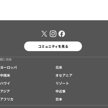
コミュニティを見る
国と地域
ヨーロッパ
北米
中南米
オセアニア
ハワイ
リゾート
アジア
中近東
アフリカ
日本