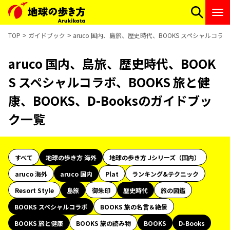
TOP
ガイドブック
aruco 国内、島旅、歴史時代、BOOKS スペシャルコラボ
aruco 国内、島旅、歴史時代、BOOK
S スペシャルコラボ、BOOKS 旅と健
康、BOOKS、D-Booksのガイドブッ
ク一覧
すべて
地球の歩き方 海外
地球の歩き方 Jシリーズ（国内）
aruco 海外
aruco 国内
Plat
ランキング&テクニック
Resort Style
島旅
御朱印
歴史時代
旅の図鑑
BOOKS スペシャルコラボ
BOOKS 旅の名言＆絶景
BOOKS 旅と健康
BOOKS 旅の読み物
BOOKS
D-Books