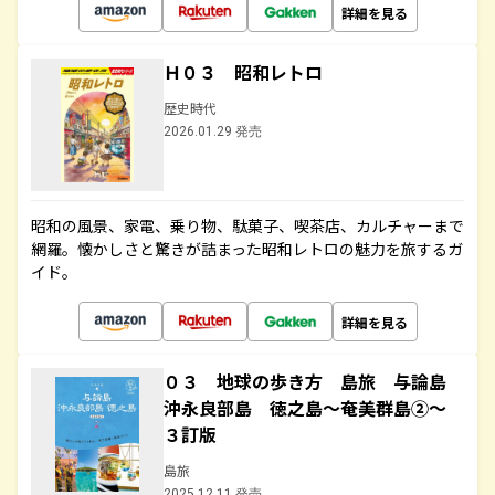
詳細を見る
Ｈ０３ 昭和レトロ
歴史時代
2026.01.29 発売
昭和の風景、家電、乗り物、駄菓子、喫茶店、カルチャーまで
網羅。懐かしさと驚きが詰まった昭和レトロの魅力を旅するガ
イド。
詳細を見る
０３ 地球の歩き方 島旅 与論島
沖永良部島 徳之島～奄美群島②～
３訂版
島旅
2025.12.11 発売