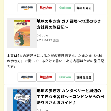
詳細を見る
地球の歩き方 ガチ冒険～地球の歩き
方社員の旅日記～
D-Books
2018.04.12 発売
本書は4人の旅好きによるただの旅日記です。たまたま『地球
の歩き方』で働いているだけで書いてある内容はただの旅日記
です。
詳細を見る
地球の歩き方 カンタベリーと周辺の
すてきな田舎町へ～ロンドンからの日
帰りおさんぽガイド♪
D-Books