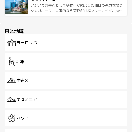
が待っている。親しみやすいタイの人々、仏教を中心とし
ており、効率よく見どころを回れるのも魅力。息をのむよ
アジアの交差点として多文化が融合した独自の魅力を放つ
た文化、そして多様な観光資源が、訪れる旅人を魅了し続
うな絶景から文化的な体験まで、香港を存分に楽しみ尽く
シンガポール。未来的な建築物が並ぶマリーナベイ、歴史
ける。 なお、新着のタイ情報は
コンテンツ一覧
を参照して
そう。 なお、新着の香港情報は
コンテンツ一覧
を参照して
と伝統を感じられるエスニックタウン、多数の緑豊かな公
ほしい。
ほしい。
園や自然保護区など、自然が調和した近代的な景観と文化
の多様性あふれるカラフルな町は、どこを歩いても新しい
国と地域
発見がある。さらに、治安のよさや充実した公共交通機関
も、旅行者にとっては魅力的なポイント。グルメも豊富
で、ホーカーズは地元の風情を楽しめる外せないスポット
ヨーロッパ
だ。訪れる人を飽きさせないシンガポールで、多様な魅力
を体感しよう。 なお、新着のシンガポール情報は
コンテン
ツ一覧
を参照してほしい。
北米
中南米
オセアニア
ハワイ