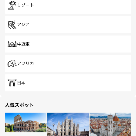
リゾート
アジア
中近東
アフリカ
日本
人気スポット