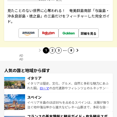
見たことのない世界に心奪われる！ 奄美群島南部「与論島・
沖永良部島・徳之島」の三島だけをフィーチャーした完全ガイ
ド。
詳細を見る
…
1
2
3
8
AD
AD
人気の国と地域から探す
イタリア
イタリアは歴史、文化、グルメ、自然と多彩な魅力にあふ
れた国。
ローマ
の古代遺跡やフィレンツェのルネッサンス
美術、ヴェネツィアの運河など、歴史あるスポットはもち
スペイン
ろん、トスカーナの美しい田園風景やアマルフィ海岸の絶
景など、自然景観も見逃せない。観光の合間には、本場の
イベリア半島のほぼ80％を占めるスペインは、太陽が降り
ピザやパスタなど、絶品のイタリア料理を堪能することも
注ぐ地中海沿岸から雄大なピレネー山脈まで、多彩な自然
できる。朝目覚めてから夜眠るまで、すべての瞬間を楽し
と文化が詰まったヨーロッパ屈指の旅行先だ。多様な地域
フランスの基本情報と観光ガイド・有名観光スポ
ませてくれるイタリアで、忘れられない旅をしてみよう！
文化が根付くこの国では、情熱的なフラメンコ、熱気あふ