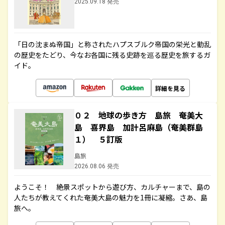
2025.09.18 発売
「日の沈まぬ帝国」と称されたハプスブルク帝国の栄光と動乱
の歴史をたどり、今なお各国に残る史跡を巡る歴史を旅するガ
イド。
詳細を見る
０２ 地球の歩き方 島旅 奄美大
島 喜界島 加計呂麻島（奄美群島
１） ５訂版
島旅
2026.08.06 発売
ようこそ！ 絶景スポットから遊び方、カルチャーまで、島の
人たちが教えてくれた奄美大島の魅力を1冊に凝縮。さあ、島
旅へ。