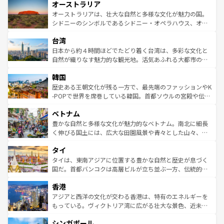
オーストラリア
部のニューオーリンズでは、音楽と美食が融合した独特の
ワイ島は見逃せない。また、定番の観光地といえばオアフ
文化が魅力。旅行者はアメリカの各地域で異なる魅力を楽
島だが、静かな自然を求めるならマウイ島やカウアイ島が
オーストラリアは、壮大な自然と多様な文化が魅力の国。
しみながら、その多様性と豊かな歴史を感じることができ
おすすめ。エメラルドグリーンに輝く海をはじめ、豊かな
シドニーのシンボルであるシドニー・オペラハウス、オー
るだろう。車でのロードトリップや列車の旅も、アメリカ
文化や歴史が息づいている。「アロハスピリット」と呼ば
ストラリア東海岸北部に広がる大サンゴ礁地帯グレートバ
ならではの贅沢な旅のスタイルだ。 なお、新着のアメリカ
台湾
れるおもてなしの心で訪れる人々を迎えてくれるハワイの
リアリーフや大陸中央部にそびえるウルル（エアーズロッ
情報は
コンテンツ一覧
を参照してほしい。
人々、おいしいローカルフードやハワイアンミュージッ
ク）、タスマニアの美しい原生林やケアンズの熱帯雨林な
日本から約４時間ほどでたどり着く台湾は、多彩な文化と
ク、伝統的なフラダンスなど、すべてがハワイの魅力を彩
ど、見どころがたくさん。また、カフェやワイン、オージ
自然が織りなす魅力的な観光地。活気あふれる大都市の台
っている。訪れるたびに新しい発見と感動が待っているハ
ービーフなどの食文化も豊かで、美味しいものであふれて
北やノスタルジックな町並みが人気な九份（ジォウフェ
ワイを、存分に味わってほしい。 なお、新着のハワイ情報
韓国
いる。アクティビティも充実しており、サーフィンやダイ
ン）、静ひつな山岳地帯である台湾東部など、都市の喧騒
は
コンテンツ一覧
を参照してほしい。
ビング、ハイキングなど、アウトドア好きにはたまらな
と山間の静けさが共存しており、訪れる人に新しい発見と
歴史ある王朝文化が残る一方で、最先端のファッションやK
い。オーストラリアの多彩な魅力を存分に味わいつくそ
驚きをもたらしてくれる。また、奥深い台湾の食文化も魅
-POPで世界を席巻している韓国。首都ソウルの宮殿や伝統
う。 なお、新着のオーストラリア情報は
コンテンツ一覧
を
力で、夜市などの屋台グルメから高級料理、ヘルシーで美
家屋が並ぶエリアでは韓国の歴史と文化に浸ることがで
参照してほしい。
ベトナム
容にもいいと評判のスイーツなど、バラエティ豊かな料理
き、地方に足を延ばせば四季折々の自然美を楽しむことが
が味わえる。 なお、新着の台湾情報は
コンテンツ一覧
を参
できる。そして、キムチや焼肉、絶品のストリートフード
豊かな自然と多様な文化が魅力的なベトナム。南北に細長
照してほしい。
まで、さまざまな韓国料理が待っている。夜には、韓国な
く伸びる国土には、広大な田園風景や青々とした山々、世
らではのナイトライフも堪能できる。あたたかいホスピタ
界遺産に登録された壮大な自然景観が点在し、都市部では
タイ
リティに包まれながら、韓国の多彩な魅力を心ゆくまで味
急速な発展と共に伝統が息づく。ハノイの古い町並みやホ
わってみてほしい。 なお、新着の韓国情報は
コンテンツ一
ーチミン市のフランス統治時代の建物も、独特の雰囲気を
タイは、東南アジアに位置する豊かな自然と歴史が息づく
覧
を参照してほしい。
醸し出している。また、バラエティの豊かさとおいしさで
国だ。首都バンコクは高層ビルが立ち並ぶ一方、伝統的な
世界中の食通を魅了してやまないベトナム料理も魅力のひ
寺院や市場がいたるところに点在し、古きよき文化と現代
香港
とつ。フォーやバインミー、ベトナムコーヒーなどは、ぜ
の活気が交差している。北部ではチェンマイなどの山岳地
ひ現地で味わいたい。どの地域を訪れてもあたたかい人々
帯で自然と触れ合い、南部ではプーケットやクラビの美し
アジアと西洋の文化が交わる香港は、特有のエネルギーを
が旅行者を迎えてくれるので、きっと忘れられない旅にな
いビーチでリゾート気分を楽しむことができる。タイ料理
もっている。ヴィクトリア湾に広がる壮大な景色、近未来
るはずだ。 なお、新着のベトナム情報は
コンテンツ一覧
を
は世界的に有名で、屋台から高級レストランまで味覚を刺
的なアートスポット、そして歴史と現代が融合した町並
参照してほしい。
シンガポール
激する。気候は一年中温暖で、どの季節にも異なる楽しみ
み、どこを訪れても感動するはず。観光スポットが密集し