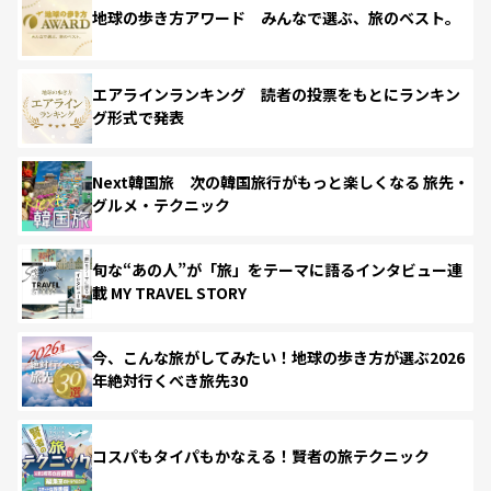
地球の歩き方アワード みんなで選ぶ、旅のベスト。
エアラインランキング 読者の投票をもとにランキン
グ形式で発表
Next韓国旅 次の韓国旅行がもっと楽しくなる 旅先・
グルメ・テクニック
旬な“あの人”が「旅」をテーマに語るインタビュー連
載 MY TRAVEL STORY
今、こんな旅がしてみたい！地球の歩き方が選ぶ2026
年絶対行くべき旅先30
コスパもタイパもかなえる！賢者の旅テクニック