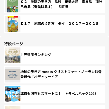
０２ 地球の歩き方 島旅 奄美大島 喜界島 加計
呂麻島（奄美群島１） ５訂版
Ｄ１７ 地球の歩き方 タイ ２０２７～２０２８
特設ページ
世界遺産ランキング
地球の歩き方 meets クリストファー・ノーラン監督
最新作『オデュッセイア』
準備も滞在もスマートに！ トラベルハック2026