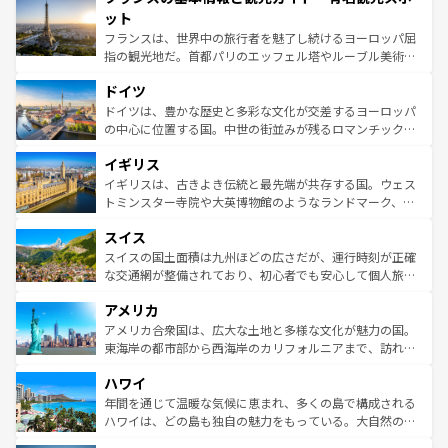
なお、新着のイタリア情報は
コンテンツ一覧
を参照してほ
れる闘牛、そして美味しいタパスが生活の一部となってい
ット
しい。
る。首都マドリードの洗練された雰囲気や、バルセロナの
フランスは、世界中の旅行者を魅了し続けるヨーロッパ屈
アートに溢れた街角から、地方では古代ローマ遺跡や中世
指の観光地だ。首都パリのエッフェル塔やルーブル美術館
の城塞都市、穏やかなビーチリゾートまで多彩な表情を見
といった象徴的なスポットから、田舎町の古風な美しさま
せる。地方によって風土や気候が異なるスペインはその個
ドイツ
で、幅広い魅力が詰まっている。華麗な宮殿、歴史的な大
性で訪れる人を魅了する。 なお、新着のスペイン情報は
コ
聖堂、美しいビーチ、そして豊かな自然が、訪れる者を心
ドイツは、豊かな歴史と多彩な文化が交差するヨーロッパ
ンテンツ一覧
を参照してほしい。
から魅了する。また、フランスは美食の国としても知ら
の中心に位置する国。中世の街並みが残るロマンチック街
れ、フランス料理はユネスコ無形文化遺産にも登録されて
道から、未来を先取りするようなモダンな都市まで多様な
イギリス
いる。シャンパンの発祥地であるランス、プロヴァンスの
顔を持つこの国は、どこを歩いても飽きることがない。ベ
香り高いラベンダー畑など、多彩な楽しみ方が可能だ。さ
ルリンの文化的活気、バイエルン州のアルプスの絶景、そ
イギリスは、古きよき伝統と最先端が共存する国。ウェス
らに、パリ以外の地域にも魅力が溢れており、どの街角に
してライン川沿いのワイン畑といった風景は必見。ビール
トミンスター寺院や大英博物館のようなランドマーク、歴
も豊かな歴史と文化が息づいている。パリ以外の個性あふ
とソーセージを味わいながら地元の人と過ごす楽しい時間
史ある大学都市、美しい丘陵地帯や牧歌的な風景など、エ
れる地方に足を運ぶとそれぞれで全く異なる文化を体験で
スイス
は、お酒好きな人にはぜひ体験してほしい。 なお、新着の
リアごとに異なる魅力がある。また、優雅なアフタヌーン
きるだろう。 なお、新着のフランス情報は
コンテンツ一覧
ドイツ情報は
コンテンツ一覧
を参照してほしい。
ティー、ビール好きにはたまらない英国パブ、サッカー観
スイスの国土面積は九州ほどの広さだが、運行時刻が正確
を参照してほしい。
戦など、本場だからこそできる体験も豊富。イギリスを旅
な交通網が整備されており、初心者でも安心して個人旅行
して楽しみつくそう。 なお、新着のイギリス情報は
コンテ
を楽しめる。日本同様に時刻表どおりの旅が可能だ。中世
アメリカ
ンツ一覧
を参照してほしい。
の建物がそのまま残る町や、スイスならではのユニークな
博物館もあり、アルプス観光だけでなく町歩きも満喫する
アメリカ合衆国は、広大な土地と多様な文化が魅力の国。
ことができる。国民の所得が高いため物価も高いが、旅行
東海岸の都市部から西海岸のカリフォルニアまで、訪れる
者向けの交通パス提供のサービスもあり、うまく活用すれ
場所ごとに異なる風景と体験が待っている。ニューヨーク
ハワイ
ば市内交通費無料で観光を楽しむこともできる。 なお、新
のような巨大都市は、観光、ショッピング、エンターテイ
着のスイス情報は
コンテンツ一覧
を参照してほしい。
ンメントが詰まった刺激的なスポットだ。一方、アメリカ
年間を通じて温暖な気候に恵まれ、多くの島で構成される
西部には大自然が広がり、グランドキャニオンやイエロー
ハワイは、どの島も独自の魅力をもっている。大自然の神
ストーン国立公園といった絶景が堪能できる。さらに、南
秘を感じたいなら、火山が生み出した壮大な景観を誇るハ