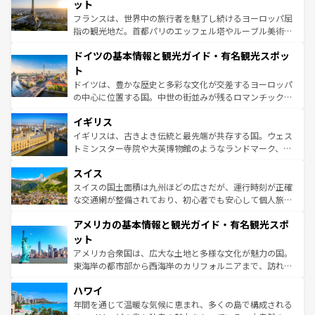
なお、新着のイタリア情報は
コンテンツ一覧
を参照してほ
れる闘牛、そして美味しいタパスが生活の一部となってい
ット
しい。
る。首都マドリードの洗練された雰囲気や、バルセロナの
フランスは、世界中の旅行者を魅了し続けるヨーロッパ屈
アートに溢れた街角から、地方では古代ローマ遺跡や中世
指の観光地だ。首都パリのエッフェル塔やルーブル美術館
の城塞都市、穏やかなビーチリゾートまで多彩な表情を見
といった象徴的なスポットから、田舎町の古風な美しさま
せる。地方によって風土や気候が異なるスペインはその個
ドイツの基本情報と観光ガイド・有名観光スポッ
で、幅広い魅力が詰まっている。華麗な宮殿、歴史的な大
性で訪れる人を魅了する。 なお、新着のスペイン情報は
コ
聖堂、美しいビーチ、そして豊かな自然が、訪れる者を心
ト
ンテンツ一覧
を参照してほしい。
から魅了する。また、フランスは美食の国としても知ら
ドイツは、豊かな歴史と多彩な文化が交差するヨーロッパ
れ、フランス料理はユネスコ無形文化遺産にも登録されて
の中心に位置する国。中世の街並みが残るロマンチック街
いる。シャンパンの発祥地であるランス、プロヴァンスの
道から、未来を先取りするようなモダンな都市まで多様な
香り高いラベンダー畑など、多彩な楽しみ方が可能だ。さ
イギリス
顔を持つこの国は、どこを歩いても飽きることがない。ベ
らに、パリ以外の地域にも魅力が溢れており、どの街角に
ルリンの文化的活気、バイエルン州のアルプスの絶景、そ
イギリスは、古きよき伝統と最先端が共存する国。ウェス
も豊かな歴史と文化が息づいている。パリ以外の個性あふ
してライン川沿いのワイン畑といった風景は必見。ビール
トミンスター寺院や大英博物館のようなランドマーク、歴
れる地方に足を運ぶとそれぞれで全く異なる文化を体験で
とソーセージを味わいながら地元の人と過ごす楽しい時間
史ある大学都市、美しい丘陵地帯や牧歌的な風景など、エ
きるだろう。 なお、新着のフランス情報は
コンテンツ一覧
スイス
は、お酒好きな人にはぜひ体験してほしい。 なお、新着の
リアごとに異なる魅力がある。また、優雅なアフタヌーン
を参照してほしい。
ドイツ情報は
コンテンツ一覧
を参照してほしい。
ティー、ビール好きにはたまらない英国パブ、サッカー観
スイスの国土面積は九州ほどの広さだが、運行時刻が正確
戦など、本場だからこそできる体験も豊富。イギリスを旅
な交通網が整備されており、初心者でも安心して個人旅行
して楽しみつくそう。 なお、新着のイギリス情報は
コンテ
を楽しめる。日本同様に時刻表どおりの旅が可能だ。中世
アメリカの基本情報と観光ガイド・有名観光スポ
ンツ一覧
を参照してほしい。
の建物がそのまま残る町や、スイスならではのユニークな
博物館もあり、アルプス観光だけでなく町歩きも満喫する
ット
ことができる。国民の所得が高いため物価も高いが、旅行
アメリカ合衆国は、広大な土地と多様な文化が魅力の国。
者向けの交通パス提供のサービスもあり、うまく活用すれ
東海岸の都市部から西海岸のカリフォルニアまで、訪れる
ば市内交通費無料で観光を楽しむこともできる。 なお、新
場所ごとに異なる風景と体験が待っている。ニューヨーク
着のスイス情報は
コンテンツ一覧
を参照してほしい。
ハワイ
のような巨大都市は、観光、ショッピング、エンターテイ
ンメントが詰まった刺激的なスポットだ。一方、アメリカ
年間を通じて温暖な気候に恵まれ、多くの島で構成される