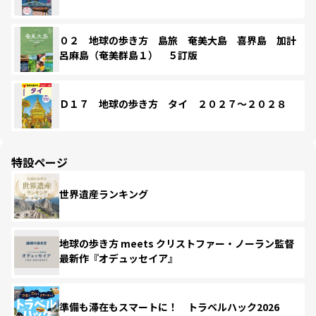
０２ 地球の歩き方 島旅 奄美大島 喜界島 加計
呂麻島（奄美群島１） ５訂版
Ｄ１７ 地球の歩き方 タイ ２０２７～２０２８
特設ページ
世界遺産ランキング
地球の歩き方 meets クリストファー・ノーラン監督
最新作『オデュッセイア』
準備も滞在もスマートに！ トラベルハック2026