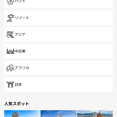
ハワイ
リゾート
アジア
中近東
アフリカ
日本
人気スポット