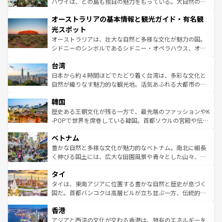
西部には大自然が広がり、グランドキャニオンやイエロー
ハワイは、どの島も独自の魅力をもっている。大自然の神
ストーン国立公園といった絶景が堪能できる。さらに、南
秘を感じたいなら、火山が生み出した壮大な景観を誇るハ
オーストラリアの基本情報と観光ガイド・有名観
部のニューオーリンズでは、音楽と美食が融合した独特の
ワイ島は見逃せない。また、定番の観光地といえばオアフ
文化が魅力。旅行者はアメリカの各地域で異なる魅力を楽
島だが、静かな自然を求めるならマウイ島やカウアイ島が
光スポット
しみながら、その多様性と豊かな歴史を感じることができ
おすすめ。エメラルドグリーンに輝く海をはじめ、豊かな
オーストラリアは、壮大な自然と多様な文化が魅力の国。
るだろう。車でのロードトリップや列車の旅も、アメリカ
文化や歴史が息づいている。「アロハスピリット」と呼ば
シドニーのシンボルであるシドニー・オペラハウス、オー
ならではの贅沢な旅のスタイルだ。 なお、新着のアメリカ
れるおもてなしの心で訪れる人々を迎えてくれるハワイの
ストラリア東海岸北部に広がる大サンゴ礁地帯グレートバ
情報は
コンテンツ一覧
を参照してほしい。
人々、おいしいローカルフードやハワイアンミュージッ
台湾
リアリーフや大陸中央部にそびえるウルル（エアーズロッ
ク、伝統的なフラダンスなど、すべてがハワイの魅力を彩
ク）、タスマニアの美しい原生林やケアンズの熱帯雨林な
日本から約４時間ほどでたどり着く台湾は、多彩な文化と
っている。訪れるたびに新しい発見と感動が待っているハ
ど、見どころがたくさん。また、カフェやワイン、オージ
自然が織りなす魅力的な観光地。活気あふれる大都市の台
ワイを、存分に味わってほしい。 なお、新着のハワイ情報
ービーフなどの食文化も豊かで、美味しいものであふれて
北やノスタルジックな町並みが人気な九份（ジォウフェ
は
コンテンツ一覧
を参照してほしい。
韓国
いる。アクティビティも充実しており、サーフィンやダイ
ン）、静ひつな山岳地帯である台湾東部など、都市の喧騒
ビング、ハイキングなど、アウトドア好きにはたまらな
と山間の静けさが共存しており、訪れる人に新しい発見と
歴史ある王朝文化が残る一方で、最先端のファッションやK
い。オーストラリアの多彩な魅力を存分に味わいつくそ
驚きをもたらしてくれる。また、奥深い台湾の食文化も魅
-POPで世界を席巻している韓国。首都ソウルの宮殿や伝統
う。 なお、新着のオーストラリア情報は
コンテンツ一覧
を
力で、夜市などの屋台グルメから高級料理、ヘルシーで美
家屋が並ぶエリアでは韓国の歴史と文化に浸ることがで
参照してほしい。
ベトナム
容にもいいと評判のスイーツなど、バラエティ豊かな料理
き、地方に足を延ばせば四季折々の自然美を楽しむことが
が味わえる。 なお、新着の台湾情報は
コンテンツ一覧
を参
できる。そして、キムチや焼肉、絶品のストリートフード
豊かな自然と多様な文化が魅力的なベトナム。南北に細長
照してほしい。
まで、さまざまな韓国料理が待っている。夜には、韓国な
く伸びる国土には、広大な田園風景や青々とした山々、世
らではのナイトライフも堪能できる。あたたかいホスピタ
界遺産に登録された壮大な自然景観が点在し、都市部では
タイ
リティに包まれながら、韓国の多彩な魅力を心ゆくまで味
急速な発展と共に伝統が息づく。ハノイの古い町並みやホ
わってみてほしい。 なお、新着の韓国情報は
コンテンツ一
ーチミン市のフランス統治時代の建物も、独特の雰囲気を
タイは、東南アジアに位置する豊かな自然と歴史が息づく
覧
を参照してほしい。
醸し出している。また、バラエティの豊かさとおいしさで
国だ。首都バンコクは高層ビルが立ち並ぶ一方、伝統的な
世界中の食通を魅了してやまないベトナム料理も魅力のひ
寺院や市場がいたるところに点在し、古きよき文化と現代
香港
とつ。フォーやバインミー、ベトナムコーヒーなどは、ぜ
の活気が交差している。北部ではチェンマイなどの山岳地
ひ現地で味わいたい。どの地域を訪れてもあたたかい人々
帯で自然と触れ合い、南部ではプーケットやクラビの美し
アジアと西洋の文化が交わる香港は、特有のエネルギーを