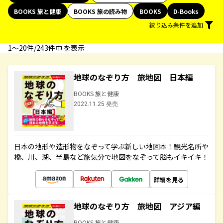
BOOKS 旅と健康
BOOKS 旅の読み物
BOOKS
D-Books
絞り込み条件を追加
1〜20件/243件中 を表示
地球のなぞり方 旅地図 日本編
BOOKS 旅と健康
2022.11.25 発売
日本の地形や造形物をなぞって学ぶ新しい地図本！観光名所や
橋、川、湖、半島など旅気分で地図をなぞって脳もイキイキ！
詳細を見る
地球のなぞり方 旅地図 アジア編
BOOKS 旅と健康