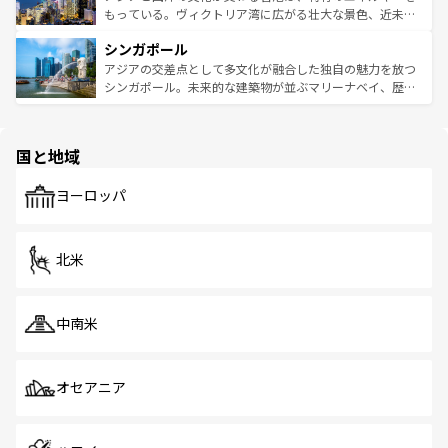
が旅行者を迎えてくれるので、きっと忘れられない旅にな
いビーチでリゾート気分を楽しむことができる。タイ料理
もっている。ヴィクトリア湾に広がる壮大な景色、近未来
るはずだ。 なお、新着のベトナム情報は
コンテンツ一覧
を
は世界的に有名で、屋台から高級レストランまで味覚を刺
的なアートスポット、そして歴史と現代が融合した町並
参照してほしい。
シンガポール
激する。気候は一年中温暖で、どの季節にも異なる楽しみ
み、どこを訪れても感動するはず。観光スポットが密集し
が待っている。親しみやすいタイの人々、仏教を中心とし
ており、効率よく見どころを回れるのも魅力。息をのむよ
アジアの交差点として多文化が融合した独自の魅力を放つ
た文化、そして多様な観光資源が、訪れる旅人を魅了し続
うな絶景から文化的な体験まで、香港を存分に楽しみ尽く
シンガポール。未来的な建築物が並ぶマリーナベイ、歴史
ける。 なお、新着のタイ情報は
コンテンツ一覧
を参照して
そう。 なお、新着の香港情報は
コンテンツ一覧
を参照して
と伝統を感じられるエスニックタウン、多数の緑豊かな公
ほしい。
ほしい。
園や自然保護区など、自然が調和した近代的な景観と文化
の多様性あふれるカラフルな町は、どこを歩いても新しい
国と地域
発見がある。さらに、治安のよさや充実した公共交通機関
も、旅行者にとっては魅力的なポイント。グルメも豊富
で、ホーカーズは地元の風情を楽しめる外せないスポット
ヨーロッパ
だ。訪れる人を飽きさせないシンガポールで、多様な魅力
を体感しよう。 なお、新着のシンガポール情報は
コンテン
ツ一覧
を参照してほしい。
北米
中南米
オセアニア