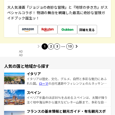
大人気漫画『ジョジョの奇妙な冒険』と『地球の歩き方』がス
ペシャルコラボ！ 物語の舞台を網羅した最高に奇妙な冒険ガ
イドブック誕生ッ！
詳細を見る
…
1
2
3
13
AD
AD
人気の国と地域から探す
イタリア
イタリアは歴史、文化、グルメ、自然と多彩な魅力にあふ
れた国。
ローマ
の古代遺跡やフィレンツェのルネッサンス
美術、ヴェネツィアの運河など、歴史あるスポットはもち
スペイン
ろん、トスカーナの美しい田園風景やアマルフィ海岸の絶
景など、自然景観も見逃せない。観光の合間には、本場の
イベリア半島のほぼ80％を占めるスペインは、太陽が降り
ピザやパスタなど、絶品のイタリア料理を堪能することも
注ぐ地中海沿岸から雄大なピレネー山脈まで、多彩な自然
できる。朝目覚めてから夜眠るまで、すべての瞬間を楽し
と文化が詰まったヨーロッパ屈指の旅行先だ。多様な地域
フランスの基本情報と観光ガイド・有名観光スポ
ませてくれるイタリアで、忘れられない旅をしてみよう！
文化が根付くこの国では、情熱的なフラメンコ、熱気あふ