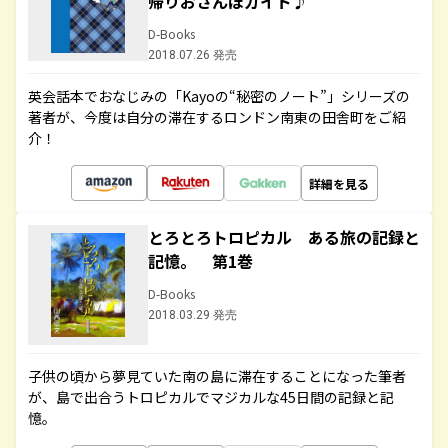
帰りおさんぽガイド♪
D-Books
2018.07.26 発売
英会話本でおなじみの「Kayoの“秘密のノート”」シリーズの
著者が、今度は自分の滞在するロンドン南東の田舎町をご紹
介！
詳細を見る
とろとろトロピカル ある旅の記録と
記憶。 第1巻
D-Books
2018.03.29 発売
子供の頃から夢見ていた南の島に滞在することになった筆者
が、島で出合うトロピカルでマジカルな45日間の記録と記
憶。