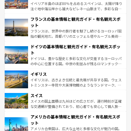
ピザやパスタなど、絶品のイタリア料理を堪能することも
イベリア半島のほぼ80％を占めるスペインは、太陽が降り
できる。朝目覚めてから夜眠るまで、すべての瞬間を楽し
注ぐ地中海沿岸から雄大なピレネー山脈まで、多彩な自然
ませてくれるイタリアで、忘れられない旅をしてみよう！
と文化が詰まったヨーロッパ屈指の旅行先だ。多様な地域
なお、新着のイタリア情報は
コンテンツ一覧
を参照してほ
フランスの基本情報と観光ガイド・有名観光スポ
文化が根付くこの国では、情熱的なフラメンコ、熱気あふ
しい。
れる闘牛、そして美味しいタパスが生活の一部となってい
ット
る。首都マドリードの洗練された雰囲気や、バルセロナの
フランスは、世界中の旅行者を魅了し続けるヨーロッパ屈
アートに溢れた街角から、地方では古代ローマ遺跡や中世
指の観光地だ。首都パリのエッフェル塔やルーブル美術館
の城塞都市、穏やかなビーチリゾートまで多彩な表情を見
といった象徴的なスポットから、田舎町の古風な美しさま
せる。地方によって風土や気候が異なるスペインはその個
ドイツの基本情報と観光ガイド・有名観光スポッ
で、幅広い魅力が詰まっている。華麗な宮殿、歴史的な大
性で訪れる人を魅了する。 なお、新着のスペイン情報は
コ
聖堂、美しいビーチ、そして豊かな自然が、訪れる者を心
ト
ンテンツ一覧
を参照してほしい。
から魅了する。また、フランスは美食の国としても知ら
ドイツは、豊かな歴史と多彩な文化が交差するヨーロッパ
れ、フランス料理はユネスコ無形文化遺産にも登録されて
の中心に位置する国。中世の街並みが残るロマンチック街
いる。シャンパンの発祥地であるランス、プロヴァンスの
道から、未来を先取りするようなモダンな都市まで多様な
香り高いラベンダー畑など、多彩な楽しみ方が可能だ。さ
イギリス
顔を持つこの国は、どこを歩いても飽きることがない。ベ
らに、パリ以外の地域にも魅力が溢れており、どの街角に
ルリンの文化的活気、バイエルン州のアルプスの絶景、そ
イギリスは、古きよき伝統と最先端が共存する国。ウェス
も豊かな歴史と文化が息づいている。パリ以外の個性あふ
してライン川沿いのワイン畑といった風景は必見。ビール
トミンスター寺院や大英博物館のようなランドマーク、歴
れる地方に足を運ぶとそれぞれで全く異なる文化を体験で
とソーセージを味わいながら地元の人と過ごす楽しい時間
史ある大学都市、美しい丘陵地帯や牧歌的な風景など、エ
きるだろう。 なお、新着のフランス情報は
コンテンツ一覧
スイス
は、お酒好きな人にはぜひ体験してほしい。 なお、新着の
リアごとに異なる魅力がある。また、優雅なアフタヌーン
を参照してほしい。
ドイツ情報は
コンテンツ一覧
を参照してほしい。
ティー、ビール好きにはたまらない英国パブ、サッカー観
スイスの国土面積は九州ほどの広さだが、運行時刻が正確
戦など、本場だからこそできる体験も豊富。イギリスを旅
な交通網が整備されており、初心者でも安心して個人旅行
して楽しみつくそう。 なお、新着のイギリス情報は
コンテ
を楽しめる。日本同様に時刻表どおりの旅が可能だ。中世
アメリカの基本情報と観光ガイド・有名観光スポ
ンツ一覧
を参照してほしい。
の建物がそのまま残る町や、スイスならではのユニークな
博物館もあり、アルプス観光だけでなく町歩きも満喫する
ット
ことができる。国民の所得が高いため物価も高いが、旅行
アメリカ合衆国は、広大な土地と多様な文化が魅力の国。