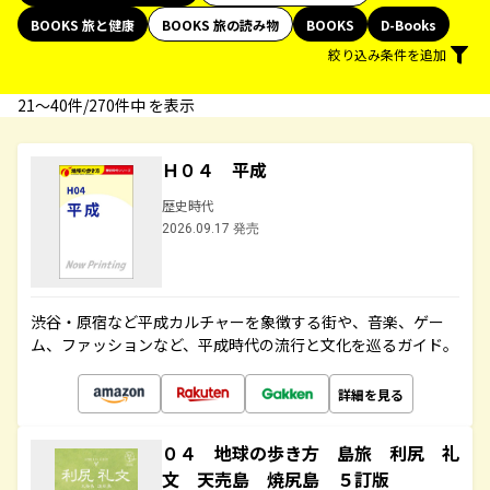
BOOKS 旅と健康
BOOKS 旅の読み物
BOOKS
D-Books
絞り込み条件を追加
21〜40件/270件中 を表示
Ｈ０４ 平成
歴史時代
2026.09.17 発売
渋谷・原宿など平成カルチャーを象徴する街や、音楽、ゲー
ム、ファッションなど、平成時代の流行と文化を巡るガイド。
詳細を見る
０４ 地球の歩き方 島旅 利尻 礼
文 天売島 焼尻島 ５訂版