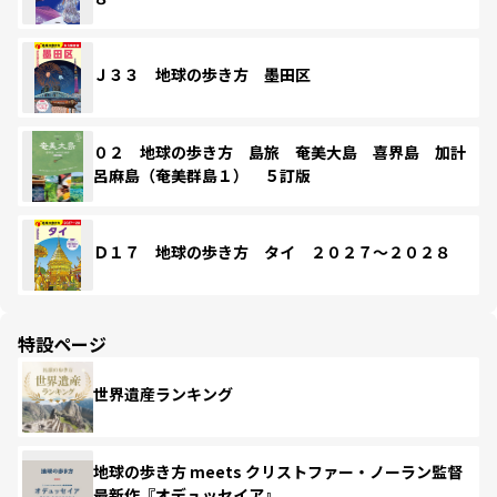
Ｊ３３ 地球の歩き方 墨田区
０２ 地球の歩き方 島旅 奄美大島 喜界島 加計
呂麻島（奄美群島１） ５訂版
Ｄ１７ 地球の歩き方 タイ ２０２７～２０２８
特設ページ
世界遺産ランキング
地球の歩き方 meets クリストファー・ノーラン監督
最新作『オデュッセイア』