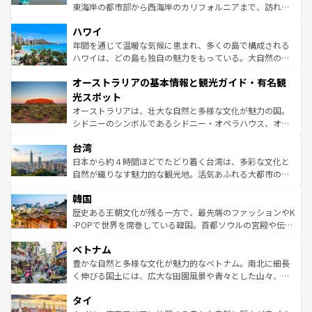
者向けの交通パス提供のサービスもあり、うまく活用すれ
東海岸の都市部から西海岸のカリフォルニアまで、訪れる
ば市内交通費無料で観光を楽しむこともできる。 なお、新
場所ごとに異なる風景と体験が待っている。ニューヨーク
着のスイス情報は
コンテンツ一覧
を参照してほしい。
ハワイ
のような巨大都市は、観光、ショッピング、エンターテイ
ンメントが詰まった刺激的なスポットだ。一方、アメリカ
年間を通じて温暖な気候に恵まれ、多くの島で構成される
西部には大自然が広がり、グランドキャニオンやイエロー
ハワイは、どの島も独自の魅力をもっている。大自然の神
ストーン国立公園といった絶景が堪能できる。さらに、南
秘を感じたいなら、火山が生み出した壮大な景観を誇るハ
オーストラリアの基本情報と観光ガイド・有名観
部のニューオーリンズでは、音楽と美食が融合した独特の
ワイ島は見逃せない。また、定番の観光地といえばオアフ
文化が魅力。旅行者はアメリカの各地域で異なる魅力を楽
島だが、静かな自然を求めるならマウイ島やカウアイ島が
光スポット
しみながら、その多様性と豊かな歴史を感じることができ
おすすめ。エメラルドグリーンに輝く海をはじめ、豊かな
オーストラリアは、壮大な自然と多様な文化が魅力の国。
るだろう。車でのロードトリップや列車の旅も、アメリカ
文化や歴史が息づいている。「アロハスピリット」と呼ば
シドニーのシンボルであるシドニー・オペラハウス、オー
ならではの贅沢な旅のスタイルだ。 なお、新着のアメリカ
れるおもてなしの心で訪れる人々を迎えてくれるハワイの
ストラリア東海岸北部に広がる大サンゴ礁地帯グレートバ
情報は
コンテンツ一覧
を参照してほしい。
人々、おいしいローカルフードやハワイアンミュージッ
台湾
リアリーフや大陸中央部にそびえるウルル（エアーズロッ
ク、伝統的なフラダンスなど、すべてがハワイの魅力を彩
ク）、タスマニアの美しい原生林やケアンズの熱帯雨林な
日本から約４時間ほどでたどり着く台湾は、多彩な文化と
っている。訪れるたびに新しい発見と感動が待っているハ
ど、見どころがたくさん。また、カフェやワイン、オージ
自然が織りなす魅力的な観光地。活気あふれる大都市の台
ワイを、存分に味わってほしい。 なお、新着のハワイ情報
ービーフなどの食文化も豊かで、美味しいものであふれて
北やノスタルジックな町並みが人気な九份（ジォウフェ
は
コンテンツ一覧
を参照してほしい。
韓国
いる。アクティビティも充実しており、サーフィンやダイ
ン）、静ひつな山岳地帯である台湾東部など、都市の喧騒
ビング、ハイキングなど、アウトドア好きにはたまらな
と山間の静けさが共存しており、訪れる人に新しい発見と
歴史ある王朝文化が残る一方で、最先端のファッションやK
い。オーストラリアの多彩な魅力を存分に味わいつくそ
驚きをもたらしてくれる。また、奥深い台湾の食文化も魅
-POPで世界を席巻している韓国。首都ソウルの宮殿や伝統
う。 なお、新着のオーストラリア情報は
コンテンツ一覧
を
力で、夜市などの屋台グルメから高級料理、ヘルシーで美
家屋が並ぶエリアでは韓国の歴史と文化に浸ることがで
参照してほしい。
ベトナム
容にもいいと評判のスイーツなど、バラエティ豊かな料理
き、地方に足を延ばせば四季折々の自然美を楽しむことが
が味わえる。 なお、新着の台湾情報は
コンテンツ一覧
を参
できる。そして、キムチや焼肉、絶品のストリートフード
豊かな自然と多様な文化が魅力的なベトナム。南北に細長
照してほしい。
まで、さまざまな韓国料理が待っている。夜には、韓国な
く伸びる国土には、広大な田園風景や青々とした山々、世
らではのナイトライフも堪能できる。あたたかいホスピタ
界遺産に登録された壮大な自然景観が点在し、都市部では
タイ
リティに包まれながら、韓国の多彩な魅力を心ゆくまで味
急速な発展と共に伝統が息づく。ハノイの古い町並みやホ