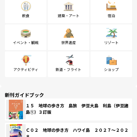
飲食
建築・アート
宿泊
イベント・観戦
世界遺産
リゾート
アクティビティ
鉄道・フライト
ショップ
新刊ガイドブック
１５ 地球の歩き方 島旅 伊豆大島 利島（伊豆諸
島①）３訂版
Ｃ０２ 地球の歩き方 ハワイ島 ２０２７～２０２
８