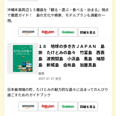
沖縄本島周辺１５離島を「観る・遊ぶ・食べる・泊まる」視点
で徹底ガイド！ 島の文化や絶景、モデルプランも満載の一
冊。
詳細を見る
１８ 地球の歩き方ＪＡＰＡＮ 島
旅 たけとみの島々 竹富島 西表
島 波照間島 小浜島 黒島 鳩間
島 新城島 由布島 加屋真島
島旅
2021.01.21 発売
日本最南端の町、たけとみの魅力的な島々に泊まってのんびり
過ごすためのガイドブック
詳細を見る