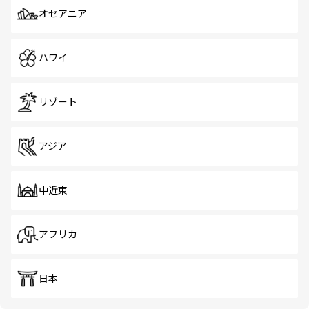
オセアニア
ハワイ
リゾート
アジア
中近東
アフリカ
日本