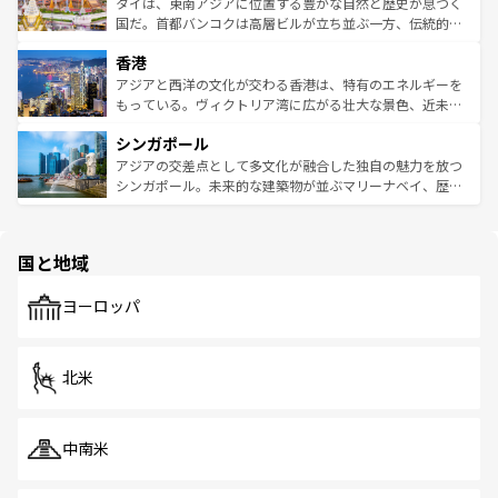
わってみてほしい。 なお、新着の韓国情報は
コンテンツ一
ーチミン市のフランス統治時代の建物も、独特の雰囲気を
タイは、東南アジアに位置する豊かな自然と歴史が息づく
覧
を参照してほしい。
醸し出している。また、バラエティの豊かさとおいしさで
国だ。首都バンコクは高層ビルが立ち並ぶ一方、伝統的な
世界中の食通を魅了してやまないベトナム料理も魅力のひ
寺院や市場がいたるところに点在し、古きよき文化と現代
香港
とつ。フォーやバインミー、ベトナムコーヒーなどは、ぜ
の活気が交差している。北部ではチェンマイなどの山岳地
ひ現地で味わいたい。どの地域を訪れてもあたたかい人々
帯で自然と触れ合い、南部ではプーケットやクラビの美し
アジアと西洋の文化が交わる香港は、特有のエネルギーを
が旅行者を迎えてくれるので、きっと忘れられない旅にな
いビーチでリゾート気分を楽しむことができる。タイ料理
もっている。ヴィクトリア湾に広がる壮大な景色、近未来
るはずだ。 なお、新着のベトナム情報は
コンテンツ一覧
を
は世界的に有名で、屋台から高級レストランまで味覚を刺
的なアートスポット、そして歴史と現代が融合した町並
参照してほしい。
シンガポール
激する。気候は一年中温暖で、どの季節にも異なる楽しみ
み、どこを訪れても感動するはず。観光スポットが密集し
が待っている。親しみやすいタイの人々、仏教を中心とし
ており、効率よく見どころを回れるのも魅力。息をのむよ
アジアの交差点として多文化が融合した独自の魅力を放つ
た文化、そして多様な観光資源が、訪れる旅人を魅了し続
うな絶景から文化的な体験まで、香港を存分に楽しみ尽く
シンガポール。未来的な建築物が並ぶマリーナベイ、歴史
ける。 なお、新着のタイ情報は
コンテンツ一覧
を参照して
そう。 なお、新着の香港情報は
コンテンツ一覧
を参照して
と伝統を感じられるエスニックタウン、多数の緑豊かな公
ほしい。
ほしい。
園や自然保護区など、自然が調和した近代的な景観と文化
の多様性あふれるカラフルな町は、どこを歩いても新しい
国と地域
発見がある。さらに、治安のよさや充実した公共交通機関
も、旅行者にとっては魅力的なポイント。グルメも豊富
で、ホーカーズは地元の風情を楽しめる外せないスポット
ヨーロッパ
だ。訪れる人を飽きさせないシンガポールで、多様な魅力
を体感しよう。 なお、新着のシンガポール情報は
コンテン
ツ一覧
を参照してほしい。
北米
中南米