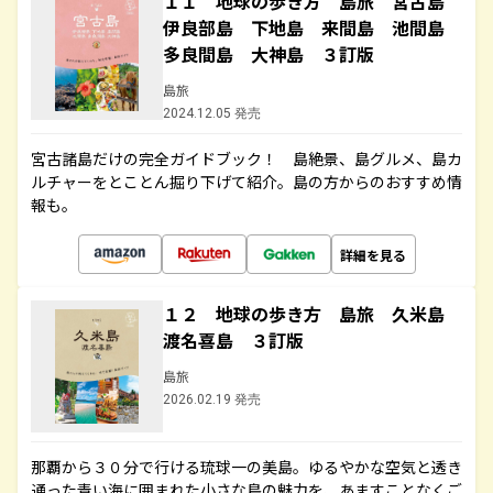
１１ 地球の歩き方 島旅 宮古島
伊良部島 下地島 来間島 池間島
多良間島 大神島 ３訂版
島旅
2024.12.05 発売
宮古諸島だけの完全ガイドブック！ 島絶景、島グルメ、島カ
ルチャーをとことん掘り下げて紹介。島の方からのおすすめ情
報も。
詳細を見る
１２ 地球の歩き方 島旅 久米島
渡名喜島 ３訂版
島旅
2026.02.19 発売
那覇から３０分で行ける琉球一の美島。ゆるやかな空気と透き
通った青い海に囲まれた小さな島の魅力を、あますことなくご