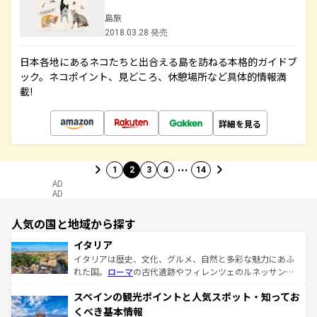
島旅
2018.03.28 発売
日本各地にあるネコたちと出合える島を訪ねる本格的ガイドブ
ック。ネコポイント、見どころ、休憩場所など具体的情報満
載!
詳細を見る
…
1
2
3
4
14
AD
AD
人気の国と地域から探す
イタリア
イタリアは歴史、文化、グルメ、自然と多彩な魅力にあふ
れた国。
ローマ
の古代遺跡やフィレンツェのルネッサンス
美術、ヴェネツィアの運河など、歴史あるスポットはもち
スペインの観光ポイントと人気スポット・知ってお
ろん、トスカーナの美しい田園風景やアマルフィ海岸の絶
景など、自然景観も見逃せない。観光の合間には、本場の
くべき基本情報