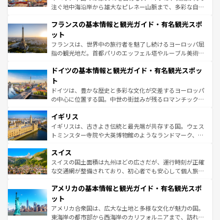
できる。朝目覚めてから夜眠るまで、すべての瞬間を楽し
注ぐ地中海沿岸から雄大なピレネー山脈まで、多彩な自然
ませてくれるイタリアで、忘れられない旅をしてみよう！
と文化が詰まったヨーロッパ屈指の旅行先だ。多様な地域
なお、新着のイタリア情報は
コンテンツ一覧
を参照してほ
フランスの基本情報と観光ガイド・有名観光スポ
文化が根付くこの国では、情熱的なフラメンコ、熱気あふ
しい。
れる闘牛、そして美味しいタパスが生活の一部となってい
ット
る。首都マドリードの洗練された雰囲気や、バルセロナの
フランスは、世界中の旅行者を魅了し続けるヨーロッパ屈
アートに溢れた街角から、地方では古代ローマ遺跡や中世
指の観光地だ。首都パリのエッフェル塔やルーブル美術館
の城塞都市、穏やかなビーチリゾートまで多彩な表情を見
といった象徴的なスポットから、田舎町の古風な美しさま
せる。地方によって風土や気候が異なるスペインはその個
ドイツの基本情報と観光ガイド・有名観光スポッ
で、幅広い魅力が詰まっている。華麗な宮殿、歴史的な大
性で訪れる人を魅了する。 なお、新着のスペイン情報は
コ
聖堂、美しいビーチ、そして豊かな自然が、訪れる者を心
ト
ンテンツ一覧
を参照してほしい。
から魅了する。また、フランスは美食の国としても知ら
ドイツは、豊かな歴史と多彩な文化が交差するヨーロッパ
れ、フランス料理はユネスコ無形文化遺産にも登録されて
の中心に位置する国。中世の街並みが残るロマンチック街
いる。シャンパンの発祥地であるランス、プロヴァンスの
道から、未来を先取りするようなモダンな都市まで多様な
香り高いラベンダー畑など、多彩な楽しみ方が可能だ。さ
イギリス
顔を持つこの国は、どこを歩いても飽きることがない。ベ
らに、パリ以外の地域にも魅力が溢れており、どの街角に
ルリンの文化的活気、バイエルン州のアルプスの絶景、そ
イギリスは、古きよき伝統と最先端が共存する国。ウェス
も豊かな歴史と文化が息づいている。パリ以外の個性あふ
してライン川沿いのワイン畑といった風景は必見。ビール
トミンスター寺院や大英博物館のようなランドマーク、歴
れる地方に足を運ぶとそれぞれで全く異なる文化を体験で
とソーセージを味わいながら地元の人と過ごす楽しい時間
史ある大学都市、美しい丘陵地帯や牧歌的な風景など、エ
きるだろう。 なお、新着のフランス情報は
コンテンツ一覧
スイス
は、お酒好きな人にはぜひ体験してほしい。 なお、新着の
リアごとに異なる魅力がある。また、優雅なアフタヌーン
を参照してほしい。
ドイツ情報は
コンテンツ一覧
を参照してほしい。
ティー、ビール好きにはたまらない英国パブ、サッカー観
スイスの国土面積は九州ほどの広さだが、運行時刻が正確
戦など、本場だからこそできる体験も豊富。イギリスを旅
な交通網が整備されており、初心者でも安心して個人旅行
して楽しみつくそう。 なお、新着のイギリス情報は
コンテ
を楽しめる。日本同様に時刻表どおりの旅が可能だ。中世
アメリカの基本情報と観光ガイド・有名観光スポ
ンツ一覧
を参照してほしい。
の建物がそのまま残る町や、スイスならではのユニークな
博物館もあり、アルプス観光だけでなく町歩きも満喫する
ット
ことができる。国民の所得が高いため物価も高いが、旅行
アメリカ合衆国は、広大な土地と多様な文化が魅力の国。
者向けの交通パス提供のサービスもあり、うまく活用すれ
東海岸の都市部から西海岸のカリフォルニアまで、訪れる