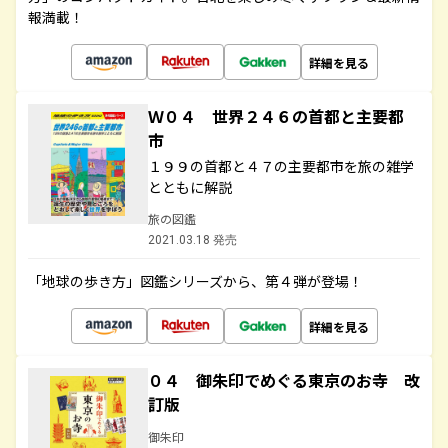
報満載！
詳細を見る
Ｗ０４ 世界２４６の首都と主要都
市
１９９の首都と４７の主要都市を旅の雑学
とともに解説
旅の図鑑
2021.03.18 発売
「地球の歩き方」図鑑シリーズから、第４弾が登場！
詳細を見る
０４ 御朱印でめぐる東京のお寺 改
訂版
御朱印