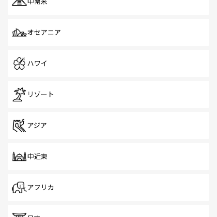
中南米
オセアニア
ハワイ
リゾート
アジア
中近東
アフリカ