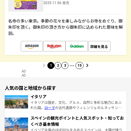
2025.11.06 発売
名寺の多い東京。季節の花々を楽しみながらお寺をめぐり、御
朱印を頂く。御朱印の頂き方から御朱印に込められた意味を解
説。
詳細を見る
…
1
2
3
15
AD
AD
人気の国と地域から探す
イタリア
イタリアは歴史、文化、グルメ、自然と多彩な魅力にあふ
れた国。
ローマ
の古代遺跡やフィレンツェのルネッサンス
美術、ヴェネツィアの運河など、歴史あるスポットはもち
スペインの観光ポイントと人気スポット・知ってお
ろん、トスカーナの美しい田園風景やアマルフィ海岸の絶
景など、自然景観も見逃せない。観光の合間には、本場の
くべき基本情報
ピザやパスタなど、絶品のイタリア料理を堪能することも
イベリア半島のほぼ80％を占めるスペインは、太陽が降り