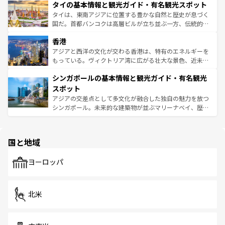
わってみてほしい。 なお、新着の韓国情報は
コンテンツ一
タイの基本情報と観光ガイド・有名観光スポット
急速な発展と共に伝統が息づく。ハノイの古い町並みやホ
覧
を参照してほしい。
ーチミン市のフランス統治時代の建物も、独特の雰囲気を
タイは、東南アジアに位置する豊かな自然と歴史が息づく
醸し出している。また、バラエティの豊かさとおいしさで
国だ。首都バンコクは高層ビルが立ち並ぶ一方、伝統的な
世界中の食通を魅了してやまないベトナム料理も魅力のひ
寺院や市場がいたるところに点在し、古きよき文化と現代
香港
とつ。フォーやバインミー、ベトナムコーヒーなどは、ぜ
の活気が交差している。北部ではチェンマイなどの山岳地
ひ現地で味わいたい。どの地域を訪れてもあたたかい人々
帯で自然と触れ合い、南部ではプーケットやクラビの美し
アジアと西洋の文化が交わる香港は、特有のエネルギーを
が旅行者を迎えてくれるので、きっと忘れられない旅にな
いビーチでリゾート気分を楽しむことができる。タイ料理
もっている。ヴィクトリア湾に広がる壮大な景色、近未来
るはずだ。 なお、新着のベトナム情報は
コンテンツ一覧
を
は世界的に有名で、屋台から高級レストランまで味覚を刺
的なアートスポット、そして歴史と現代が融合した町並
参照してほしい。
シンガポールの基本情報と観光ガイド・有名観光
激する。気候は一年中温暖で、どの季節にも異なる楽しみ
み、どこを訪れても感動するはず。観光スポットが密集し
が待っている。親しみやすいタイの人々、仏教を中心とし
ており、効率よく見どころを回れるのも魅力。息をのむよ
スポット
た文化、そして多様な観光資源が、訪れる旅人を魅了し続
うな絶景から文化的な体験まで、香港を存分に楽しみ尽く
アジアの交差点として多文化が融合した独自の魅力を放つ
ける。 なお、新着のタイ情報は
コンテンツ一覧
を参照して
そう。 なお、新着の香港情報は
コンテンツ一覧
を参照して
シンガポール。未来的な建築物が並ぶマリーナベイ、歴史
ほしい。
ほしい。
と伝統を感じられるエスニックタウン、多数の緑豊かな公
園や自然保護区など、自然が調和した近代的な景観と文化
の多様性あふれるカラフルな町は、どこを歩いても新しい
国と地域
発見がある。さらに、治安のよさや充実した公共交通機関
も、旅行者にとっては魅力的なポイント。グルメも豊富
で、ホーカーズは地元の風情を楽しめる外せないスポット
ヨーロッパ
だ。訪れる人を飽きさせないシンガポールで、多様な魅力
を体感しよう。 なお、新着のシンガポール情報は
コンテン
ツ一覧
を参照してほしい。
北米