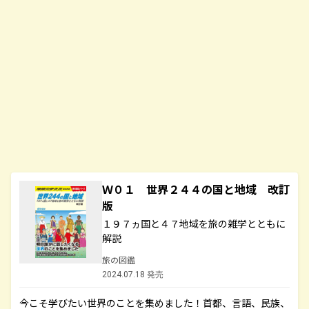
Ｗ０１ 世界２４４の国と地域 改訂
版
１９７ヵ国と４７地域を旅の雑学とともに
解説
旅の図鑑
2024.07.18 発売
今こそ学びたい世界のことを集めました！首都、言語、民族、