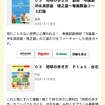
０３ 地球の歩き方 島旅 与論島
沖永良部島 徳之島～奄美群島②～
３訂版
島旅
2025.12.11 発売
見たことのない世界に心奪われる！ 奄美群島南部「与論島・
沖永良部島・徳之島」の三島だけをフィーチャーした完全ガイ
ド。
詳細を見る
０３ 地球の歩き方 Ｐｌａｔ 台北
Plat
2024.12.19 発売
これ１冊にすべて凝縮！軽くて持ち歩きに便利な「地球の歩き
方」のコンパクトガイド。台北を楽しみ尽くすプラン＆最新情