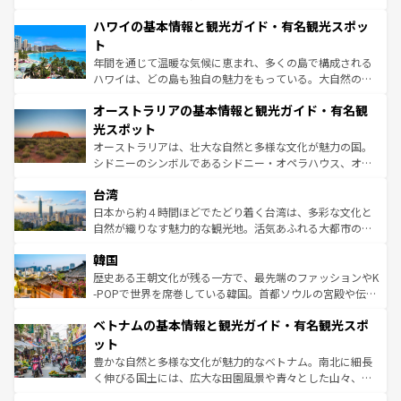
ば市内交通費無料で観光を楽しむこともできる。 なお、新
場所ごとに異なる風景と体験が待っている。ニューヨーク
着のスイス情報は
コンテンツ一覧
を参照してほしい。
ハワイの基本情報と観光ガイド・有名観光スポッ
のような巨大都市は、観光、ショッピング、エンターテイ
ンメントが詰まった刺激的なスポットだ。一方、アメリカ
ト
西部には大自然が広がり、グランドキャニオンやイエロー
年間を通じて温暖な気候に恵まれ、多くの島で構成される
ストーン国立公園といった絶景が堪能できる。さらに、南
ハワイは、どの島も独自の魅力をもっている。大自然の神
部のニューオーリンズでは、音楽と美食が融合した独特の
秘を感じたいなら、火山が生み出した壮大な景観を誇るハ
文化が魅力。旅行者はアメリカの各地域で異なる魅力を楽
オーストラリアの基本情報と観光ガイド・有名観
ワイ島は見逃せない。また、定番の観光地といえばオアフ
しみながら、その多様性と豊かな歴史を感じることができ
島だが、静かな自然を求めるならマウイ島やカウアイ島が
光スポット
るだろう。車でのロードトリップや列車の旅も、アメリカ
おすすめ。エメラルドグリーンに輝く海をはじめ、豊かな
オーストラリアは、壮大な自然と多様な文化が魅力の国。
ならではの贅沢な旅のスタイルだ。 なお、新着のアメリカ
文化や歴史が息づいている。「アロハスピリット」と呼ば
シドニーのシンボルであるシドニー・オペラハウス、オー
情報は
コンテンツ一覧
を参照してほしい。
れるおもてなしの心で訪れる人々を迎えてくれるハワイの
ストラリア東海岸北部に広がる大サンゴ礁地帯グレートバ
人々、おいしいローカルフードやハワイアンミュージッ
台湾
リアリーフや大陸中央部にそびえるウルル（エアーズロッ
ク、伝統的なフラダンスなど、すべてがハワイの魅力を彩
ク）、タスマニアの美しい原生林やケアンズの熱帯雨林な
日本から約４時間ほどでたどり着く台湾は、多彩な文化と
っている。訪れるたびに新しい発見と感動が待っているハ
ど、見どころがたくさん。また、カフェやワイン、オージ
自然が織りなす魅力的な観光地。活気あふれる大都市の台
ワイを、存分に味わってほしい。 なお、新着のハワイ情報
ービーフなどの食文化も豊かで、美味しいものであふれて
北やノスタルジックな町並みが人気な九份（ジォウフェ
は
コンテンツ一覧
を参照してほしい。
韓国
いる。アクティビティも充実しており、サーフィンやダイ
ン）、静ひつな山岳地帯である台湾東部など、都市の喧騒
ビング、ハイキングなど、アウトドア好きにはたまらな
と山間の静けさが共存しており、訪れる人に新しい発見と
歴史ある王朝文化が残る一方で、最先端のファッションやK
い。オーストラリアの多彩な魅力を存分に味わいつくそ
驚きをもたらしてくれる。また、奥深い台湾の食文化も魅
-POPで世界を席巻している韓国。首都ソウルの宮殿や伝統
う。 なお、新着のオーストラリア情報は
コンテンツ一覧
を
力で、夜市などの屋台グルメから高級料理、ヘルシーで美
家屋が並ぶエリアでは韓国の歴史と文化に浸ることがで
参照してほしい。
ベトナムの基本情報と観光ガイド・有名観光スポ
容にもいいと評判のスイーツなど、バラエティ豊かな料理
き、地方に足を延ばせば四季折々の自然美を楽しむことが
が味わえる。 なお、新着の台湾情報は
コンテンツ一覧
を参
できる。そして、キムチや焼肉、絶品のストリートフード
ット
照してほしい。
まで、さまざまな韓国料理が待っている。夜には、韓国な
豊かな自然と多様な文化が魅力的なベトナム。南北に細長
らではのナイトライフも堪能できる。あたたかいホスピタ
く伸びる国土には、広大な田園風景や青々とした山々、世
リティに包まれながら、韓国の多彩な魅力を心ゆくまで味
界遺産に登録された壮大な自然景観が点在し、都市部では