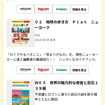
詳細を見る
０２ 地球の歩き方 Ｐｌａｔ ニュ
ーヨーク
Plat
2024.08.08 発売
「ＮＹでやるべきこと」「見るべきもの」を、現地ニューヨー
カーと達人編集者が厳選紹介！！ ハンディなガイドブック。
詳細を見る
Ｗ０３ 世界の魅力的な奇岩と巨石１
３９選
不思議とロマンに満ちた岩石の謎を旅の雑
学とともに解説