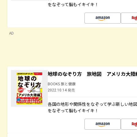
をなぞって脳もイキイキ！
AD
地球のなぞり方 旅地図 アメリカ大陸
BOOKS 旅と健康
2022.10.14 発売
各国の地形や関係性をなぞって学ぶ新しい地
をなぞって脳もイキイキ！