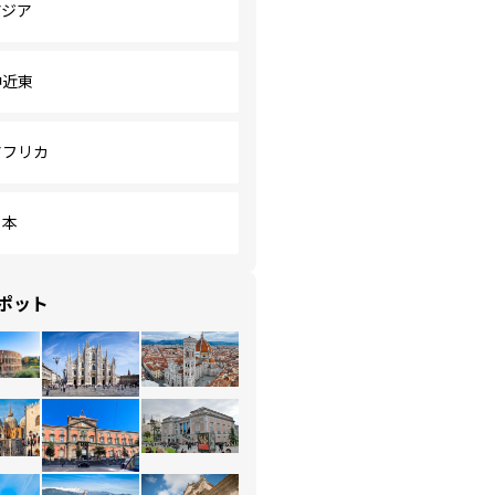
アジア
中近東
アフリカ
日本
ポット