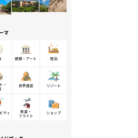
ーマ
食
建築・アート
宿泊
ト・
世界遺産
リゾート
戦
鉄道・
ビティ
ショップ
フライト