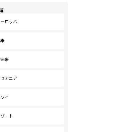
域
ヨーロッパ
北米
中南米
オセアニア
ハワイ
リゾート