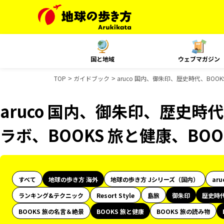
国と地域
ウェブマガジン
TOP
ガイドブック
aruco 国内、御朱印、歴史時代、BOO
aruco 国内、御朱印、歴史時代
ラボ、BOOKS 旅と健康、BO
すべて
地球の歩き方 海外
地球の歩き方 Jシリーズ（国内）
aru
ランキング&テクニック
Resort Style
島旅
御朱印
歴史時
BOOKS 旅の名言＆絶景
BOOKS 旅と健康
BOOKS 旅の読み物