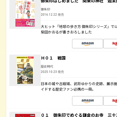
御朱印はじめました 関東の神社 週末
御朱印
2016.12.22 発売
大ヒット「地球の歩き方 御朱印シリーズ」で
柴田かおるが書きおろしました
Ｈ０１ 戦国
歴史時代
2025.10.23 発売
日本の城や古戦場、武将ゆかりの史跡、展示
イドする歴史ファン必携の一冊。
０１ 御朱印でめぐる鎌倉のお寺 三十