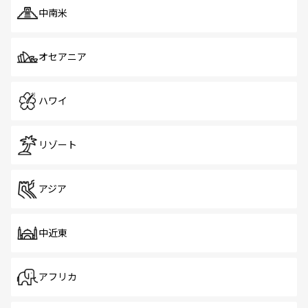
中南米
オセアニア
ハワイ
リゾート
アジア
中近東
アフリカ