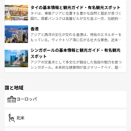
リティに包まれながら、韓国の多彩な魅力を心ゆくまで味
界遺産に登録された壮大な自然景観が点在し、都市部では
わってみてほしい。 なお、新着の韓国情報は
コンテンツ一
タイの基本情報と観光ガイド・有名観光スポット
急速な発展と共に伝統が息づく。ハノイの古い町並みやホ
覧
を参照してほしい。
ーチミン市のフランス統治時代の建物も、独特の雰囲気を
タイは、東南アジアに位置する豊かな自然と歴史が息づく
醸し出している。また、バラエティの豊かさとおいしさで
国だ。首都バンコクは高層ビルが立ち並ぶ一方、伝統的な
世界中の食通を魅了してやまないベトナム料理も魅力のひ
寺院や市場がいたるところに点在し、古きよき文化と現代
香港
とつ。フォーやバインミー、ベトナムコーヒーなどは、ぜ
の活気が交差している。北部ではチェンマイなどの山岳地
ひ現地で味わいたい。どの地域を訪れてもあたたかい人々
帯で自然と触れ合い、南部ではプーケットやクラビの美し
アジアと西洋の文化が交わる香港は、特有のエネルギーを
が旅行者を迎えてくれるので、きっと忘れられない旅にな
いビーチでリゾート気分を楽しむことができる。タイ料理
もっている。ヴィクトリア湾に広がる壮大な景色、近未来
るはずだ。 なお、新着のベトナム情報は
コンテンツ一覧
を
は世界的に有名で、屋台から高級レストランまで味覚を刺
的なアートスポット、そして歴史と現代が融合した町並
参照してほしい。
シンガポールの基本情報と観光ガイド・有名観光
激する。気候は一年中温暖で、どの季節にも異なる楽しみ
み、どこを訪れても感動するはず。観光スポットが密集し
が待っている。親しみやすいタイの人々、仏教を中心とし
ており、効率よく見どころを回れるのも魅力。息をのむよ
スポット
た文化、そして多様な観光資源が、訪れる旅人を魅了し続
うな絶景から文化的な体験まで、香港を存分に楽しみ尽く
アジアの交差点として多文化が融合した独自の魅力を放つ
ける。 なお、新着のタイ情報は
コンテンツ一覧
を参照して
そう。 なお、新着の香港情報は
コンテンツ一覧
を参照して
シンガポール。未来的な建築物が並ぶマリーナベイ、歴史
ほしい。
ほしい。
と伝統を感じられるエスニックタウン、多数の緑豊かな公
園や自然保護区など、自然が調和した近代的な景観と文化
の多様性あふれるカラフルな町は、どこを歩いても新しい
国と地域
発見がある。さらに、治安のよさや充実した公共交通機関
も、旅行者にとっては魅力的なポイント。グルメも豊富
で、ホーカーズは地元の風情を楽しめる外せないスポット
ヨーロッパ
だ。訪れる人を飽きさせないシンガポールで、多様な魅力
を体感しよう。 なお、新着のシンガポール情報は
コンテン
ツ一覧
を参照してほしい。
北米