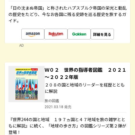
「日の沈まぬ帝国」と称されたハプスブルク帝国の栄光と動乱
の歴史をたどり、今なお各国に残る史跡を巡る歴史を旅するガ
イド。
詳細を見る
AD
Ｗ０２ 世界の指導者図鑑 ２０２１
～２０２２年版
２０８の国と地域のリーダーを経歴ととも
に解説
旅の図鑑
2021.03.18 発売
『世界244の国と地域 １９７ヵ国と４７地域を旅の雑学とと
もに解説』に続く、「地球の歩き方」の図鑑シリーズ第２弾が
登場！