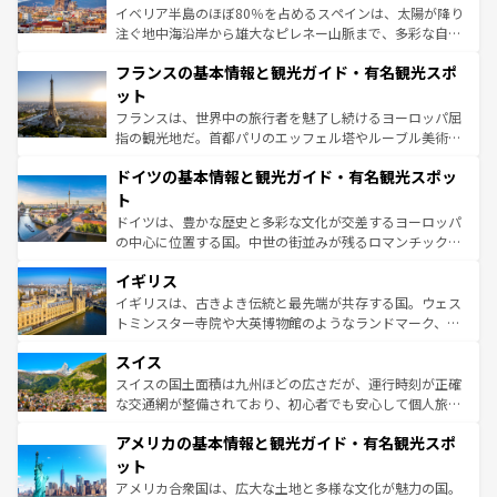
ピザやパスタなど、絶品のイタリア料理を堪能することも
イベリア半島のほぼ80％を占めるスペインは、太陽が降り
できる。朝目覚めてから夜眠るまで、すべての瞬間を楽し
注ぐ地中海沿岸から雄大なピレネー山脈まで、多彩な自然
ませてくれるイタリアで、忘れられない旅をしてみよう！
と文化が詰まったヨーロッパ屈指の旅行先だ。多様な地域
なお、新着のイタリア情報は
コンテンツ一覧
を参照してほ
フランスの基本情報と観光ガイド・有名観光スポ
文化が根付くこの国では、情熱的なフラメンコ、熱気あふ
しい。
れる闘牛、そして美味しいタパスが生活の一部となってい
ット
る。首都マドリードの洗練された雰囲気や、バルセロナの
フランスは、世界中の旅行者を魅了し続けるヨーロッパ屈
アートに溢れた街角から、地方では古代ローマ遺跡や中世
指の観光地だ。首都パリのエッフェル塔やルーブル美術館
の城塞都市、穏やかなビーチリゾートまで多彩な表情を見
といった象徴的なスポットから、田舎町の古風な美しさま
せる。地方によって風土や気候が異なるスペインはその個
ドイツの基本情報と観光ガイド・有名観光スポッ
で、幅広い魅力が詰まっている。華麗な宮殿、歴史的な大
性で訪れる人を魅了する。 なお、新着のスペイン情報は
コ
聖堂、美しいビーチ、そして豊かな自然が、訪れる者を心
ト
ンテンツ一覧
を参照してほしい。
から魅了する。また、フランスは美食の国としても知ら
ドイツは、豊かな歴史と多彩な文化が交差するヨーロッパ
れ、フランス料理はユネスコ無形文化遺産にも登録されて
の中心に位置する国。中世の街並みが残るロマンチック街
いる。シャンパンの発祥地であるランス、プロヴァンスの
道から、未来を先取りするようなモダンな都市まで多様な
香り高いラベンダー畑など、多彩な楽しみ方が可能だ。さ
イギリス
顔を持つこの国は、どこを歩いても飽きることがない。ベ
らに、パリ以外の地域にも魅力が溢れており、どの街角に
ルリンの文化的活気、バイエルン州のアルプスの絶景、そ
イギリスは、古きよき伝統と最先端が共存する国。ウェス
も豊かな歴史と文化が息づいている。パリ以外の個性あふ
してライン川沿いのワイン畑といった風景は必見。ビール
トミンスター寺院や大英博物館のようなランドマーク、歴
れる地方に足を運ぶとそれぞれで全く異なる文化を体験で
とソーセージを味わいながら地元の人と過ごす楽しい時間
史ある大学都市、美しい丘陵地帯や牧歌的な風景など、エ
きるだろう。 なお、新着のフランス情報は
コンテンツ一覧
スイス
は、お酒好きな人にはぜひ体験してほしい。 なお、新着の
リアごとに異なる魅力がある。また、優雅なアフタヌーン
を参照してほしい。
ドイツ情報は
コンテンツ一覧
を参照してほしい。
ティー、ビール好きにはたまらない英国パブ、サッカー観
スイスの国土面積は九州ほどの広さだが、運行時刻が正確
戦など、本場だからこそできる体験も豊富。イギリスを旅
な交通網が整備されており、初心者でも安心して個人旅行
して楽しみつくそう。 なお、新着のイギリス情報は
コンテ
を楽しめる。日本同様に時刻表どおりの旅が可能だ。中世
アメリカの基本情報と観光ガイド・有名観光スポ
ンツ一覧
を参照してほしい。
の建物がそのまま残る町や、スイスならではのユニークな
博物館もあり、アルプス観光だけでなく町歩きも満喫する
ット
ことができる。国民の所得が高いため物価も高いが、旅行
アメリカ合衆国は、広大な土地と多様な文化が魅力の国。