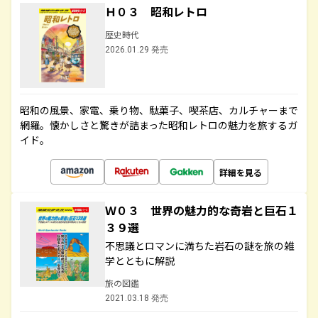
Ｈ０３ 昭和レトロ
歴史時代
2026.01.29 発売
昭和の風景、家電、乗り物、駄菓子、喫茶店、カルチャーまで
網羅。懐かしさと驚きが詰まった昭和レトロの魅力を旅するガ
イド。
詳細を見る
Ｗ０３ 世界の魅力的な奇岩と巨石１
３９選
不思議とロマンに満ちた岩石の謎を旅の雑
学とともに解説
旅の図鑑
2021.03.18 発売