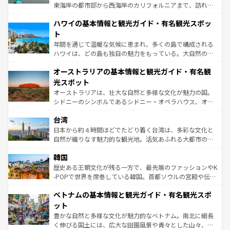
者向けの交通パス提供のサービスもあり、うまく活用すれ
東海岸の都市部から西海岸のカリフォルニアまで、訪れる
ば市内交通費無料で観光を楽しむこともできる。 なお、新
場所ごとに異なる風景と体験が待っている。ニューヨーク
着のスイス情報は
コンテンツ一覧
を参照してほしい。
ハワイの基本情報と観光ガイド・有名観光スポッ
のような巨大都市は、観光、ショッピング、エンターテイ
ンメントが詰まった刺激的なスポットだ。一方、アメリカ
ト
西部には大自然が広がり、グランドキャニオンやイエロー
年間を通じて温暖な気候に恵まれ、多くの島で構成される
ストーン国立公園といった絶景が堪能できる。さらに、南
ハワイは、どの島も独自の魅力をもっている。大自然の神
部のニューオーリンズでは、音楽と美食が融合した独特の
秘を感じたいなら、火山が生み出した壮大な景観を誇るハ
文化が魅力。旅行者はアメリカの各地域で異なる魅力を楽
オーストラリアの基本情報と観光ガイド・有名観
ワイ島は見逃せない。また、定番の観光地といえばオアフ
しみながら、その多様性と豊かな歴史を感じることができ
島だが、静かな自然を求めるならマウイ島やカウアイ島が
光スポット
るだろう。車でのロードトリップや列車の旅も、アメリカ
おすすめ。エメラルドグリーンに輝く海をはじめ、豊かな
オーストラリアは、壮大な自然と多様な文化が魅力の国。
ならではの贅沢な旅のスタイルだ。 なお、新着のアメリカ
文化や歴史が息づいている。「アロハスピリット」と呼ば
シドニーのシンボルであるシドニー・オペラハウス、オー
情報は
コンテンツ一覧
を参照してほしい。
れるおもてなしの心で訪れる人々を迎えてくれるハワイの
ストラリア東海岸北部に広がる大サンゴ礁地帯グレートバ
人々、おいしいローカルフードやハワイアンミュージッ
台湾
リアリーフや大陸中央部にそびえるウルル（エアーズロッ
ク、伝統的なフラダンスなど、すべてがハワイの魅力を彩
ク）、タスマニアの美しい原生林やケアンズの熱帯雨林な
日本から約４時間ほどでたどり着く台湾は、多彩な文化と
っている。訪れるたびに新しい発見と感動が待っているハ
ど、見どころがたくさん。また、カフェやワイン、オージ
自然が織りなす魅力的な観光地。活気あふれる大都市の台
ワイを、存分に味わってほしい。 なお、新着のハワイ情報
ービーフなどの食文化も豊かで、美味しいものであふれて
北やノスタルジックな町並みが人気な九份（ジォウフェ
は
コンテンツ一覧
を参照してほしい。
韓国
いる。アクティビティも充実しており、サーフィンやダイ
ン）、静ひつな山岳地帯である台湾東部など、都市の喧騒
ビング、ハイキングなど、アウトドア好きにはたまらな
と山間の静けさが共存しており、訪れる人に新しい発見と
歴史ある王朝文化が残る一方で、最先端のファッションやK
い。オーストラリアの多彩な魅力を存分に味わいつくそ
驚きをもたらしてくれる。また、奥深い台湾の食文化も魅
-POPで世界を席巻している韓国。首都ソウルの宮殿や伝統
う。 なお、新着のオーストラリア情報は
コンテンツ一覧
を
力で、夜市などの屋台グルメから高級料理、ヘルシーで美
家屋が並ぶエリアでは韓国の歴史と文化に浸ることがで
参照してほしい。
ベトナムの基本情報と観光ガイド・有名観光スポ
容にもいいと評判のスイーツなど、バラエティ豊かな料理
き、地方に足を延ばせば四季折々の自然美を楽しむことが
が味わえる。 なお、新着の台湾情報は
コンテンツ一覧
を参
できる。そして、キムチや焼肉、絶品のストリートフード
ット
照してほしい。
まで、さまざまな韓国料理が待っている。夜には、韓国な
豊かな自然と多様な文化が魅力的なベトナム。南北に細長
らではのナイトライフも堪能できる。あたたかいホスピタ
く伸びる国土には、広大な田園風景や青々とした山々、世