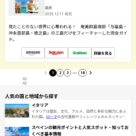
島旅
2025.12.11 発売
見たことのない世界に心奪われる！ 奄美群島南部「与論島・
沖永良部島・徳之島」の三島だけをフィーチャーした完全ガイ
ド。
詳細を見る
…
1
2
3
18
AD
AD
人気の国と地域から探す
イタリア
イタリアは歴史、文化、グルメ、自然と多彩な魅力にあふ
れた国。
ローマ
の古代遺跡やフィレンツェのルネッサンス
美術、ヴェネツィアの運河など、歴史あるスポットはもち
スペインの観光ポイントと人気スポット・知ってお
ろん、トスカーナの美しい田園風景やアマルフィ海岸の絶
景など、自然景観も見逃せない。観光の合間には、本場の
くべき基本情報