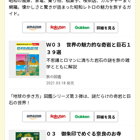
昭和の風景、家電、乗り物、駄菓子、喫茶店、カルチャーまで
網羅。懐かしさと驚きが詰まった昭和レトロの魅力を旅するガ
イド。
詳細を見る
Ｗ０３ 世界の魅力的な奇岩と巨石１
３９選
不思議とロマンに満ちた岩石の謎を旅の雑
学とともに解説
旅の図鑑
2021.03.18 発売
「地球の歩き方」図鑑シリーズ第３弾は、謎だらけの奇岩と巨
石の世界！
詳細を見る
０３ 御朱印でめぐる奈良のお寺