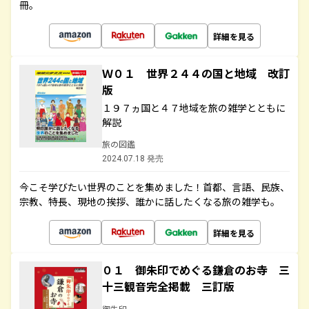
冊。
詳細を見る
Ｗ０１ 世界２４４の国と地域 改訂
版
１９７ヵ国と４７地域を旅の雑学とともに
解説
旅の図鑑
2024.07.18 発売
今こそ学びたい世界のことを集めました！首都、言語、民族、
宗教、特長、現地の挨拶、誰かに話したくなる旅の雑学も。
詳細を見る
０１ 御朱印でめぐる鎌倉のお寺 三
十三観音完全掲載 三訂版
御朱印