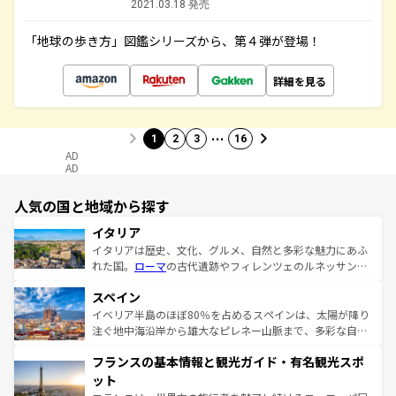
2021.03.18 発売
「地球の歩き方」図鑑シリーズから、第４弾が登場！
詳細を見る
…
1
2
3
16
AD
AD
人気の国と地域から探す
イタリア
イタリアは歴史、文化、グルメ、自然と多彩な魅力にあふ
れた国。
ローマ
の古代遺跡やフィレンツェのルネッサンス
美術、ヴェネツィアの運河など、歴史あるスポットはもち
スペイン
ろん、トスカーナの美しい田園風景やアマルフィ海岸の絶
景など、自然景観も見逃せない。観光の合間には、本場の
イベリア半島のほぼ80％を占めるスペインは、太陽が降り
ピザやパスタなど、絶品のイタリア料理を堪能することも
注ぐ地中海沿岸から雄大なピレネー山脈まで、多彩な自然
できる。朝目覚めてから夜眠るまで、すべての瞬間を楽し
と文化が詰まったヨーロッパ屈指の旅行先だ。多様な地域
フランスの基本情報と観光ガイド・有名観光スポ
ませてくれるイタリアで、忘れられない旅をしてみよう！
文化が根付くこの国では、情熱的なフラメンコ、熱気あふ
なお、新着のイタリア情報は
コンテンツ一覧
を参照してほ
れる闘牛、そして美味しいタパスが生活の一部となってい
ット
しい。
る。首都マドリードの洗練された雰囲気や、バルセロナの