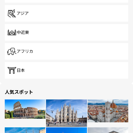
アジア
中近東
アフリカ
日本
人気スポット