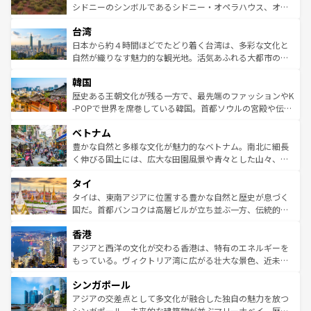
しみながら、その多様性と豊かな歴史を感じることができ
おすすめ。エメラルドグリーンに輝く海をはじめ、豊かな
シドニーのシンボルであるシドニー・オペラハウス、オー
るだろう。車でのロードトリップや列車の旅も、アメリカ
文化や歴史が息づいている。「アロハスピリット」と呼ば
ストラリア東海岸北部に広がる大サンゴ礁地帯グレートバ
ならではの贅沢な旅のスタイルだ。 なお、新着のアメリカ
台湾
れるおもてなしの心で訪れる人々を迎えてくれるハワイの
リアリーフや大陸中央部にそびえるウルル（エアーズロッ
情報は
コンテンツ一覧
を参照してほしい。
人々、おいしいローカルフードやハワイアンミュージッ
ク）、タスマニアの美しい原生林やケアンズの熱帯雨林な
日本から約４時間ほどでたどり着く台湾は、多彩な文化と
ク、伝統的なフラダンスなど、すべてがハワイの魅力を彩
ど、見どころがたくさん。また、カフェやワイン、オージ
自然が織りなす魅力的な観光地。活気あふれる大都市の台
っている。訪れるたびに新しい発見と感動が待っているハ
ービーフなどの食文化も豊かで、美味しいものであふれて
北やノスタルジックな町並みが人気な九份（ジォウフェ
ワイを、存分に味わってほしい。 なお、新着のハワイ情報
韓国
いる。アクティビティも充実しており、サーフィンやダイ
ン）、静ひつな山岳地帯である台湾東部など、都市の喧騒
は
コンテンツ一覧
を参照してほしい。
ビング、ハイキングなど、アウトドア好きにはたまらな
と山間の静けさが共存しており、訪れる人に新しい発見と
歴史ある王朝文化が残る一方で、最先端のファッションやK
い。オーストラリアの多彩な魅力を存分に味わいつくそ
驚きをもたらしてくれる。また、奥深い台湾の食文化も魅
-POPで世界を席巻している韓国。首都ソウルの宮殿や伝統
う。 なお、新着のオーストラリア情報は
コンテンツ一覧
を
力で、夜市などの屋台グルメから高級料理、ヘルシーで美
家屋が並ぶエリアでは韓国の歴史と文化に浸ることがで
参照してほしい。
ベトナム
容にもいいと評判のスイーツなど、バラエティ豊かな料理
き、地方に足を延ばせば四季折々の自然美を楽しむことが
が味わえる。 なお、新着の台湾情報は
コンテンツ一覧
を参
できる。そして、キムチや焼肉、絶品のストリートフード
豊かな自然と多様な文化が魅力的なベトナム。南北に細長
照してほしい。
まで、さまざまな韓国料理が待っている。夜には、韓国な
く伸びる国土には、広大な田園風景や青々とした山々、世
らではのナイトライフも堪能できる。あたたかいホスピタ
界遺産に登録された壮大な自然景観が点在し、都市部では
タイ
リティに包まれながら、韓国の多彩な魅力を心ゆくまで味
急速な発展と共に伝統が息づく。ハノイの古い町並みやホ
わってみてほしい。 なお、新着の韓国情報は
コンテンツ一
ーチミン市のフランス統治時代の建物も、独特の雰囲気を
タイは、東南アジアに位置する豊かな自然と歴史が息づく
覧
を参照してほしい。
醸し出している。また、バラエティの豊かさとおいしさで
国だ。首都バンコクは高層ビルが立ち並ぶ一方、伝統的な
世界中の食通を魅了してやまないベトナム料理も魅力のひ
寺院や市場がいたるところに点在し、古きよき文化と現代
香港
とつ。フォーやバインミー、ベトナムコーヒーなどは、ぜ
の活気が交差している。北部ではチェンマイなどの山岳地
ひ現地で味わいたい。どの地域を訪れてもあたたかい人々
帯で自然と触れ合い、南部ではプーケットやクラビの美し
アジアと西洋の文化が交わる香港は、特有のエネルギーを
が旅行者を迎えてくれるので、きっと忘れられない旅にな
いビーチでリゾート気分を楽しむことができる。タイ料理
もっている。ヴィクトリア湾に広がる壮大な景色、近未来
るはずだ。 なお、新着のベトナム情報は
コンテンツ一覧
を
は世界的に有名で、屋台から高級レストランまで味覚を刺
的なアートスポット、そして歴史と現代が融合した町並
参照してほしい。
シンガポール
激する。気候は一年中温暖で、どの季節にも異なる楽しみ
み、どこを訪れても感動するはず。観光スポットが密集し
が待っている。親しみやすいタイの人々、仏教を中心とし
ており、効率よく見どころを回れるのも魅力。息をのむよ
アジアの交差点として多文化が融合した独自の魅力を放つ
た文化、そして多様な観光資源が、訪れる旅人を魅了し続
うな絶景から文化的な体験まで、香港を存分に楽しみ尽く
シンガポール。未来的な建築物が並ぶマリーナベイ、歴史