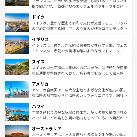
フランスは、世界中の旅行者を魅了し続けるヨーロッパ屈
アートに溢れた街角から、地方では古代ローマ遺跡や中世
指の観光地だ。首都パリのエッフェル塔やルーブル美術館
の城塞都市、穏やかなビーチリゾートまで多彩な表情を見
といった象徴的なスポットから、田舎町の古風な美しさま
せる。地方によって風土や気候が異なるスペインはその個
ドイツ
で、幅広い魅力が詰まっている。華麗な宮殿、歴史的な大
性で訪れる人を魅了する。 なお、新着のスペイン情報は
コ
聖堂、美しいビーチ、そして豊かな自然が、訪れる者を心
ドイツは、豊かな歴史と多彩な文化が交差するヨーロッパ
ンテンツ一覧
を参照してほしい。
から魅了する。また、フランスは美食の国としても知ら
の中心に位置する国。中世の街並みが残るロマンチック街
れ、フランス料理はユネスコ無形文化遺産にも登録されて
道から、未来を先取りするようなモダンな都市まで多様な
イギリス
いる。シャンパンの発祥地であるランス、プロヴァンスの
顔を持つこの国は、どこを歩いても飽きることがない。ベ
香り高いラベンダー畑など、多彩な楽しみ方が可能だ。さ
ルリンの文化的活気、バイエルン州のアルプスの絶景、そ
イギリスは、古きよき伝統と最先端が共存する国。ウェス
らに、パリ以外の地域にも魅力が溢れており、どの街角に
してライン川沿いのワイン畑といった風景は必見。ビール
トミンスター寺院や大英博物館のようなランドマーク、歴
も豊かな歴史と文化が息づいている。パリ以外の個性あふ
とソーセージを味わいながら地元の人と過ごす楽しい時間
史ある大学都市、美しい丘陵地帯や牧歌的な風景など、エ
れる地方に足を運ぶとそれぞれで全く異なる文化を体験で
スイス
は、お酒好きな人にはぜひ体験してほしい。 なお、新着の
リアごとに異なる魅力がある。また、優雅なアフタヌーン
きるだろう。 なお、新着のフランス情報は
コンテンツ一覧
ドイツ情報は
コンテンツ一覧
を参照してほしい。
ティー、ビール好きにはたまらない英国パブ、サッカー観
スイスの国土面積は九州ほどの広さだが、運行時刻が正確
を参照してほしい。
戦など、本場だからこそできる体験も豊富。イギリスを旅
な交通網が整備されており、初心者でも安心して個人旅行
して楽しみつくそう。 なお、新着のイギリス情報は
コンテ
を楽しめる。日本同様に時刻表どおりの旅が可能だ。中世
アメリカ
ンツ一覧
を参照してほしい。
の建物がそのまま残る町や、スイスならではのユニークな
博物館もあり、アルプス観光だけでなく町歩きも満喫する
アメリカ合衆国は、広大な土地と多様な文化が魅力の国。
ことができる。国民の所得が高いため物価も高いが、旅行
東海岸の都市部から西海岸のカリフォルニアまで、訪れる
者向けの交通パス提供のサービスもあり、うまく活用すれ
場所ごとに異なる風景と体験が待っている。ニューヨーク
ハワイ
ば市内交通費無料で観光を楽しむこともできる。 なお、新
のような巨大都市は、観光、ショッピング、エンターテイ
着のスイス情報は
コンテンツ一覧
を参照してほしい。
ンメントが詰まった刺激的なスポットだ。一方、アメリカ
年間を通じて温暖な気候に恵まれ、多くの島で構成される
西部には大自然が広がり、グランドキャニオンやイエロー
ハワイは、どの島も独自の魅力をもっている。大自然の神
ストーン国立公園といった絶景が堪能できる。さらに、南
秘を感じたいなら、火山が生み出した壮大な景観を誇るハ
オーストラリア
部のニューオーリンズでは、音楽と美食が融合した独特の
ワイ島は見逃せない。また、定番の観光地といえばオアフ
文化が魅力。旅行者はアメリカの各地域で異なる魅力を楽
島だが、静かな自然を求めるならマウイ島やカウアイ島が
オーストラリアは、壮大な自然と多様な文化が魅力の国。