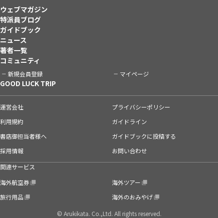
ウェブマガジン
特派員ブログ
ガイドブック
ニュース
著者一覧
コミュニティ
新規会員登録
マイページ
GOOD LUCK TRIP
運営会社
プライバシーポリシー
利用規約
ガイドライン
書店御担当者様へ
ガイドブックに投稿する
採用情報
お問い合わせ
関連サービス
海外航空券
海外ツアー
旅行用品
海外のおみやげ
© Arukikata. Co.,Ltd. All rights reserved.