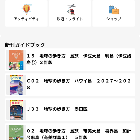
アクティビティ
鉄道・フライト
ショップ
新刊ガイドブック
１５ 地球の歩き方 島旅 伊豆大島 利島（伊豆諸
島①）３訂版
Ｃ０２ 地球の歩き方 ハワイ島 ２０２７～２０２
８
Ｊ３３ 地球の歩き方 墨田区
０２ 地球の歩き方 島旅 奄美大島 喜界島 加計
呂麻島（奄美群島１） ５訂版