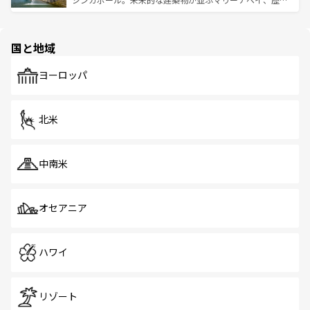
ける。 なお、新着のタイ情報は
コンテンツ一覧
を参照して
そう。 なお、新着の香港情報は
コンテンツ一覧
を参照して
と伝統を感じられるエスニックタウン、多数の緑豊かな公
ほしい。
ほしい。
園や自然保護区など、自然が調和した近代的な景観と文化
の多様性あふれるカラフルな町は、どこを歩いても新しい
国と地域
発見がある。さらに、治安のよさや充実した公共交通機関
も、旅行者にとっては魅力的なポイント。グルメも豊富
で、ホーカーズは地元の風情を楽しめる外せないスポット
ヨーロッパ
だ。訪れる人を飽きさせないシンガポールで、多様な魅力
を体感しよう。 なお、新着のシンガポール情報は
コンテン
ツ一覧
を参照してほしい。
北米
中南米
オセアニア
ハワイ
リゾート