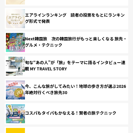
エアラインランキング 読者の投票をもとにランキン
グ形式で発表
Next韓国旅 次の韓国旅行がもっと楽しくなる 旅先・
グルメ・テクニック
旬な“あの人”が「旅」をテーマに語るインタビュー連
載 MY TRAVEL STORY
今、こんな旅がしてみたい！地球の歩き方が選ぶ2026
年絶対行くべき旅先30
コスパもタイパもかなえる！賢者の旅テクニック