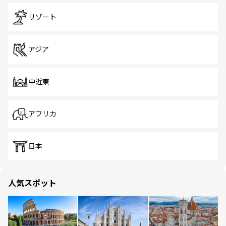
リゾート
アジア
中近東
アフリカ
日本
人気スポット