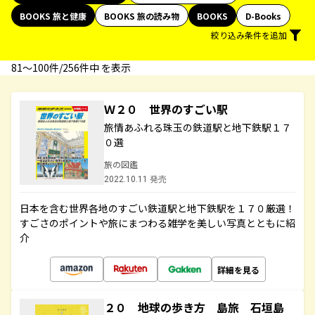
BOOKS 旅と健康
BOOKS 旅の読み物
BOOKS
D-Books
絞り込み条件を追加
81〜100件/256件中 を表示
Ｗ２０ 世界のすごい駅
旅情あふれる珠玉の鉄道駅と地下鉄駅１７
０選
旅の図鑑
2022.10.11 発売
日本を含む世界各地のすごい鉄道駅と地下鉄駅を１７０厳選！
すごさのポイントや旅にまつわる雑学を美しい写真とともに紹
介
詳細を見る
２０ 地球の歩き方 島旅 石垣島