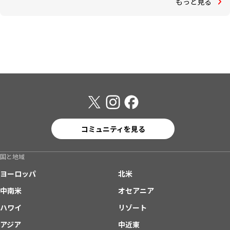
もっと見る
コミュニティを見る
国と地域
ヨーロッパ
北米
中南米
オセアニア
ハワイ
リゾート
アジア
中近東