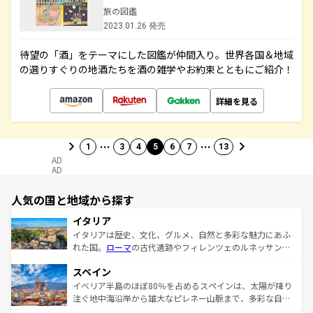
旅の図鑑
2023.01.26 発売
待望の「酒」をテーマにした図鑑が仲間入り。世界各国＆地域
の選りすぐりの地酒たちを酒の雑学やお約束とともにご紹介！
詳細を見る
…
…
1
3
4
5
6
7
13
AD
AD
人気の国と地域から探す
イタリア
イタリアは歴史、文化、グルメ、自然と多彩な魅力にあふ
れた国。
ローマ
の古代遺跡やフィレンツェのルネッサンス
美術、ヴェネツィアの運河など、歴史あるスポットはもち
スペイン
ろん、トスカーナの美しい田園風景やアマルフィ海岸の絶
景など、自然景観も見逃せない。観光の合間には、本場の
イベリア半島のほぼ80％を占めるスペインは、太陽が降り
ピザやパスタなど、絶品のイタリア料理を堪能することも
注ぐ地中海沿岸から雄大なピレネー山脈まで、多彩な自然
できる。朝目覚めてから夜眠るまで、すべての瞬間を楽し
と文化が詰まったヨーロッパ屈指の旅行先だ。多様な地域