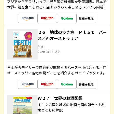
アジアからアフリカまで世界各国の麺料理を徹底調査。日本で
世界の麺を食べられるお店やおうちで楽しめるレシピも掲載！
詳細を見る
２６ 地球の歩き方 Ｐｌａｔ パー
ス／西オーストラリア
Plat
2020.05.13 発売
日本からデイリーで直行便が就航するパースを中心とする、西
オーストラリア各地の見どころを紹介するガイドブックです。
詳細を見る
Ｗ２７ 世界のお酒図鑑
１１２の国と地域の地酒を酒の雑学・お約
束とともに解説