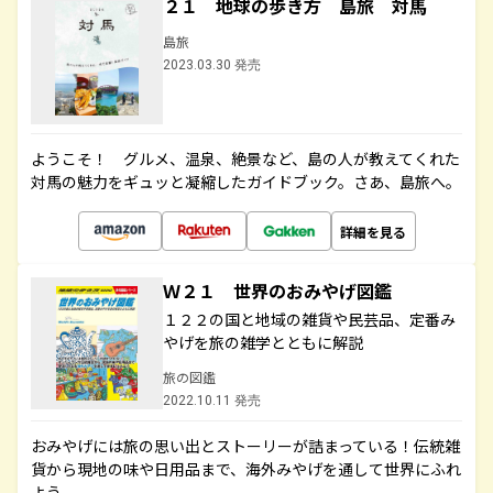
２１ 地球の歩き方 島旅 対馬
島旅
2023.03.30 発売
ようこそ！ グルメ、温泉、絶景など、島の人が教えてくれた
対馬の魅力をギュッと凝縮したガイドブック。さあ、島旅へ。
詳細を見る
Ｗ２１ 世界のおみやげ図鑑
１２２の国と地域の雑貨や民芸品、定番み
やげを旅の雑学とともに解説
旅の図鑑
2022.10.11 発売
おみやげには旅の思い出とストーリーが詰まっている！伝統雑
貨から現地の味や日用品まで、海外みやげを通して世界にふれ
よう