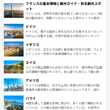
フランスの基本情報と観光ガイド・有名観光スポ
ませてくれるイタリアで、忘れられない旅をしてみよう！
文化が根付くこの国では、情熱的なフラメンコ、熱気あふ
なお、新着のイタリア情報は
コンテンツ一覧
を参照してほ
れる闘牛、そして美味しいタパスが生活の一部となってい
ット
しい。
る。首都マドリードの洗練された雰囲気や、バルセロナの
フランスは、世界中の旅行者を魅了し続けるヨーロッパ屈
アートに溢れた街角から、地方では古代ローマ遺跡や中世
指の観光地だ。首都パリのエッフェル塔やルーブル美術館
の城塞都市、穏やかなビーチリゾートまで多彩な表情を見
といった象徴的なスポットから、田舎町の古風な美しさま
せる。地方によって風土や気候が異なるスペインはその個
ドイツ
で、幅広い魅力が詰まっている。華麗な宮殿、歴史的な大
性で訪れる人を魅了する。 なお、新着のスペイン情報は
コ
聖堂、美しいビーチ、そして豊かな自然が、訪れる者を心
ドイツは、豊かな歴史と多彩な文化が交差するヨーロッパ
ンテンツ一覧
を参照してほしい。
から魅了する。また、フランスは美食の国としても知ら
の中心に位置する国。中世の街並みが残るロマンチック街
れ、フランス料理はユネスコ無形文化遺産にも登録されて
道から、未来を先取りするようなモダンな都市まで多様な
イギリス
いる。シャンパンの発祥地であるランス、プロヴァンスの
顔を持つこの国は、どこを歩いても飽きることがない。ベ
香り高いラベンダー畑など、多彩な楽しみ方が可能だ。さ
ルリンの文化的活気、バイエルン州のアルプスの絶景、そ
イギリスは、古きよき伝統と最先端が共存する国。ウェス
らに、パリ以外の地域にも魅力が溢れており、どの街角に
してライン川沿いのワイン畑といった風景は必見。ビール
トミンスター寺院や大英博物館のようなランドマーク、歴
も豊かな歴史と文化が息づいている。パリ以外の個性あふ
とソーセージを味わいながら地元の人と過ごす楽しい時間
史ある大学都市、美しい丘陵地帯や牧歌的な風景など、エ
れる地方に足を運ぶとそれぞれで全く異なる文化を体験で
スイス
は、お酒好きな人にはぜひ体験してほしい。 なお、新着の
リアごとに異なる魅力がある。また、優雅なアフタヌーン
きるだろう。 なお、新着のフランス情報は
コンテンツ一覧
ドイツ情報は
コンテンツ一覧
を参照してほしい。
ティー、ビール好きにはたまらない英国パブ、サッカー観
スイスの国土面積は九州ほどの広さだが、運行時刻が正確
を参照してほしい。
戦など、本場だからこそできる体験も豊富。イギリスを旅
な交通網が整備されており、初心者でも安心して個人旅行
して楽しみつくそう。 なお、新着のイギリス情報は
コンテ
を楽しめる。日本同様に時刻表どおりの旅が可能だ。中世
アメリカ
ンツ一覧
を参照してほしい。
の建物がそのまま残る町や、スイスならではのユニークな
博物館もあり、アルプス観光だけでなく町歩きも満喫する
アメリカ合衆国は、広大な土地と多様な文化が魅力の国。
ことができる。国民の所得が高いため物価も高いが、旅行
東海岸の都市部から西海岸のカリフォルニアまで、訪れる
者向けの交通パス提供のサービスもあり、うまく活用すれ
場所ごとに異なる風景と体験が待っている。ニューヨーク
ハワイ
ば市内交通費無料で観光を楽しむこともできる。 なお、新
のような巨大都市は、観光、ショッピング、エンターテイ
着のスイス情報は
コンテンツ一覧
を参照してほしい。
ンメントが詰まった刺激的なスポットだ。一方、アメリカ
年間を通じて温暖な気候に恵まれ、多くの島で構成される
西部には大自然が広がり、グランドキャニオンやイエロー
ハワイは、どの島も独自の魅力をもっている。大自然の神