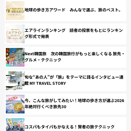
地球の歩き方アワード みんなで選ぶ、旅のベスト。
エアラインランキング 読者の投票をもとにランキン
グ形式で発表
Next韓国旅 次の韓国旅行がもっと楽しくなる 旅先・
グルメ・テクニック
旬な“あの人”が「旅」をテーマに語るインタビュー連
載 MY TRAVEL STORY
今、こんな旅がしてみたい！地球の歩き方が選ぶ2026
年絶対行くべき旅先30
コスパもタイパもかなえる！賢者の旅テクニック