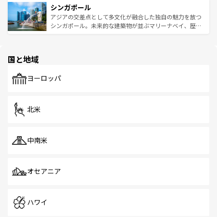
参照してほしい。
シンガポール
激する。気候は一年中温暖で、どの季節にも異なる楽しみ
み、どこを訪れても感動するはず。観光スポットが密集し
が待っている。親しみやすいタイの人々、仏教を中心とし
ており、効率よく見どころを回れるのも魅力。息をのむよ
アジアの交差点として多文化が融合した独自の魅力を放つ
た文化、そして多様な観光資源が、訪れる旅人を魅了し続
うな絶景から文化的な体験まで、香港を存分に楽しみ尽く
シンガポール。未来的な建築物が並ぶマリーナベイ、歴史
ける。 なお、新着のタイ情報は
コンテンツ一覧
を参照して
そう。 なお、新着の香港情報は
コンテンツ一覧
を参照して
と伝統を感じられるエスニックタウン、多数の緑豊かな公
ほしい。
ほしい。
園や自然保護区など、自然が調和した近代的な景観と文化
の多様性あふれるカラフルな町は、どこを歩いても新しい
国と地域
発見がある。さらに、治安のよさや充実した公共交通機関
も、旅行者にとっては魅力的なポイント。グルメも豊富
で、ホーカーズは地元の風情を楽しめる外せないスポット
ヨーロッパ
だ。訪れる人を飽きさせないシンガポールで、多様な魅力
を体感しよう。 なお、新着のシンガポール情報は
コンテン
ツ一覧
を参照してほしい。
北米
中南米
オセアニア
ハワイ