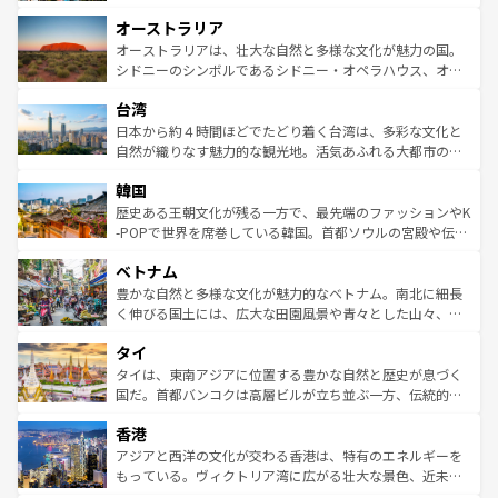
ストーン国立公園といった絶景が堪能できる。さらに、南
秘を感じたいなら、火山が生み出した壮大な景観を誇るハ
オーストラリア
部のニューオーリンズでは、音楽と美食が融合した独特の
ワイ島は見逃せない。また、定番の観光地といえばオアフ
文化が魅力。旅行者はアメリカの各地域で異なる魅力を楽
島だが、静かな自然を求めるならマウイ島やカウアイ島が
オーストラリアは、壮大な自然と多様な文化が魅力の国。
しみながら、その多様性と豊かな歴史を感じることができ
おすすめ。エメラルドグリーンに輝く海をはじめ、豊かな
シドニーのシンボルであるシドニー・オペラハウス、オー
るだろう。車でのロードトリップや列車の旅も、アメリカ
文化や歴史が息づいている。「アロハスピリット」と呼ば
ストラリア東海岸北部に広がる大サンゴ礁地帯グレートバ
ならではの贅沢な旅のスタイルだ。 なお、新着のアメリカ
台湾
れるおもてなしの心で訪れる人々を迎えてくれるハワイの
リアリーフや大陸中央部にそびえるウルル（エアーズロッ
情報は
コンテンツ一覧
を参照してほしい。
人々、おいしいローカルフードやハワイアンミュージッ
ク）、タスマニアの美しい原生林やケアンズの熱帯雨林な
日本から約４時間ほどでたどり着く台湾は、多彩な文化と
ク、伝統的なフラダンスなど、すべてがハワイの魅力を彩
ど、見どころがたくさん。また、カフェやワイン、オージ
自然が織りなす魅力的な観光地。活気あふれる大都市の台
っている。訪れるたびに新しい発見と感動が待っているハ
ービーフなどの食文化も豊かで、美味しいものであふれて
北やノスタルジックな町並みが人気な九份（ジォウフェ
ワイを、存分に味わってほしい。 なお、新着のハワイ情報
韓国
いる。アクティビティも充実しており、サーフィンやダイ
ン）、静ひつな山岳地帯である台湾東部など、都市の喧騒
は
コンテンツ一覧
を参照してほしい。
ビング、ハイキングなど、アウトドア好きにはたまらな
と山間の静けさが共存しており、訪れる人に新しい発見と
歴史ある王朝文化が残る一方で、最先端のファッションやK
い。オーストラリアの多彩な魅力を存分に味わいつくそ
驚きをもたらしてくれる。また、奥深い台湾の食文化も魅
-POPで世界を席巻している韓国。首都ソウルの宮殿や伝統
う。 なお、新着のオーストラリア情報は
コンテンツ一覧
を
力で、夜市などの屋台グルメから高級料理、ヘルシーで美
家屋が並ぶエリアでは韓国の歴史と文化に浸ることがで
参照してほしい。
ベトナム
容にもいいと評判のスイーツなど、バラエティ豊かな料理
き、地方に足を延ばせば四季折々の自然美を楽しむことが
が味わえる。 なお、新着の台湾情報は
コンテンツ一覧
を参
できる。そして、キムチや焼肉、絶品のストリートフード
豊かな自然と多様な文化が魅力的なベトナム。南北に細長
照してほしい。
まで、さまざまな韓国料理が待っている。夜には、韓国な
く伸びる国土には、広大な田園風景や青々とした山々、世
らではのナイトライフも堪能できる。あたたかいホスピタ
界遺産に登録された壮大な自然景観が点在し、都市部では
タイ
リティに包まれながら、韓国の多彩な魅力を心ゆくまで味
急速な発展と共に伝統が息づく。ハノイの古い町並みやホ
わってみてほしい。 なお、新着の韓国情報は
コンテンツ一
ーチミン市のフランス統治時代の建物も、独特の雰囲気を
タイは、東南アジアに位置する豊かな自然と歴史が息づく
覧
を参照してほしい。
醸し出している。また、バラエティの豊かさとおいしさで
国だ。首都バンコクは高層ビルが立ち並ぶ一方、伝統的な
世界中の食通を魅了してやまないベトナム料理も魅力のひ
寺院や市場がいたるところに点在し、古きよき文化と現代
香港
とつ。フォーやバインミー、ベトナムコーヒーなどは、ぜ
の活気が交差している。北部ではチェンマイなどの山岳地
ひ現地で味わいたい。どの地域を訪れてもあたたかい人々
帯で自然と触れ合い、南部ではプーケットやクラビの美し
アジアと西洋の文化が交わる香港は、特有のエネルギーを
が旅行者を迎えてくれるので、きっと忘れられない旅にな
いビーチでリゾート気分を楽しむことができる。タイ料理
もっている。ヴィクトリア湾に広がる壮大な景色、近未来
るはずだ。 なお、新着のベトナム情報は
コンテンツ一覧
を
は世界的に有名で、屋台から高級レストランまで味覚を刺
的なアートスポット、そして歴史と現代が融合した町並