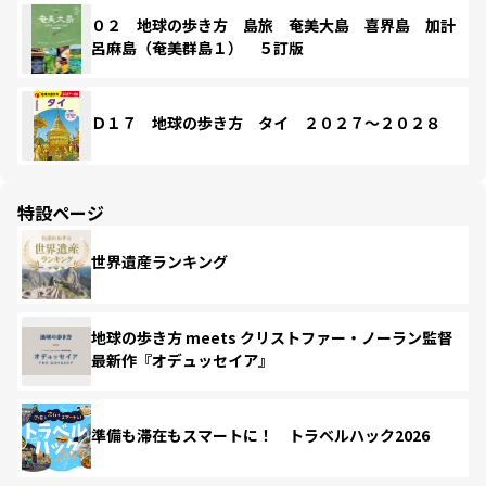
０２ 地球の歩き方 島旅 奄美大島 喜界島 加計
呂麻島（奄美群島１） ５訂版
Ｄ１７ 地球の歩き方 タイ ２０２７～２０２８
特設ページ
世界遺産ランキング
地球の歩き方 meets クリストファー・ノーラン監督
最新作『オデュッセイア』
準備も滞在もスマートに！ トラベルハック2026