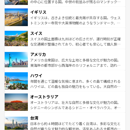
ンテンツ一覧
を参照してほしい。
から魅了する。また、フランスは美食の国としても知ら
の中心に位置する国。中世の街並みが残るロマンチック街
れ、フランス料理はユネスコ無形文化遺産にも登録されて
道から、未来を先取りするようなモダンな都市まで多様な
イギリス
いる。シャンパンの発祥地であるランス、プロヴァンスの
顔を持つこの国は、どこを歩いても飽きることがない。ベ
香り高いラベンダー畑など、多彩な楽しみ方が可能だ。さ
ルリンの文化的活気、バイエルン州のアルプスの絶景、そ
イギリスは、古きよき伝統と最先端が共存する国。ウェス
らに、パリ以外の地域にも魅力が溢れており、どの街角に
してライン川沿いのワイン畑といった風景は必見。ビール
トミンスター寺院や大英博物館のようなランドマーク、歴
も豊かな歴史と文化が息づいている。パリ以外の個性あふ
とソーセージを味わいながら地元の人と過ごす楽しい時間
史ある大学都市、美しい丘陵地帯や牧歌的な風景など、エ
れる地方に足を運ぶとそれぞれで全く異なる文化を体験で
スイス
は、お酒好きな人にはぜひ体験してほしい。 なお、新着の
リアごとに異なる魅力がある。また、優雅なアフタヌーン
きるだろう。 なお、新着のフランス情報は
コンテンツ一覧
ドイツ情報は
コンテンツ一覧
を参照してほしい。
ティー、ビール好きにはたまらない英国パブ、サッカー観
スイスの国土面積は九州ほどの広さだが、運行時刻が正確
を参照してほしい。
戦など、本場だからこそできる体験も豊富。イギリスを旅
な交通網が整備されており、初心者でも安心して個人旅行
して楽しみつくそう。 なお、新着のイギリス情報は
コンテ
を楽しめる。日本同様に時刻表どおりの旅が可能だ。中世
アメリカ
ンツ一覧
を参照してほしい。
の建物がそのまま残る町や、スイスならではのユニークな
博物館もあり、アルプス観光だけでなく町歩きも満喫する
アメリカ合衆国は、広大な土地と多様な文化が魅力の国。
ことができる。国民の所得が高いため物価も高いが、旅行
東海岸の都市部から西海岸のカリフォルニアまで、訪れる
者向けの交通パス提供のサービスもあり、うまく活用すれ
場所ごとに異なる風景と体験が待っている。ニューヨーク
ハワイ
ば市内交通費無料で観光を楽しむこともできる。 なお、新
のような巨大都市は、観光、ショッピング、エンターテイ
着のスイス情報は
コンテンツ一覧
を参照してほしい。
ンメントが詰まった刺激的なスポットだ。一方、アメリカ
年間を通じて温暖な気候に恵まれ、多くの島で構成される
西部には大自然が広がり、グランドキャニオンやイエロー
ハワイは、どの島も独自の魅力をもっている。大自然の神
ストーン国立公園といった絶景が堪能できる。さらに、南
秘を感じたいなら、火山が生み出した壮大な景観を誇るハ
オーストラリア
部のニューオーリンズでは、音楽と美食が融合した独特の
ワイ島は見逃せない。また、定番の観光地といえばオアフ
文化が魅力。旅行者はアメリカの各地域で異なる魅力を楽
島だが、静かな自然を求めるならマウイ島やカウアイ島が
オーストラリアは、壮大な自然と多様な文化が魅力の国。
しみながら、その多様性と豊かな歴史を感じることができ
おすすめ。エメラルドグリーンに輝く海をはじめ、豊かな
シドニーのシンボルであるシドニー・オペラハウス、オー
るだろう。車でのロードトリップや列車の旅も、アメリカ
文化や歴史が息づいている。「アロハスピリット」と呼ば
ストラリア東海岸北部に広がる大サンゴ礁地帯グレートバ
ならではの贅沢な旅のスタイルだ。 なお、新着のアメリカ
台湾
れるおもてなしの心で訪れる人々を迎えてくれるハワイの
リアリーフや大陸中央部にそびえるウルル（エアーズロッ
情報は
コンテンツ一覧
を参照してほしい。
人々、おいしいローカルフードやハワイアンミュージッ
ク）、タスマニアの美しい原生林やケアンズの熱帯雨林な
日本から約４時間ほどでたどり着く台湾は、多彩な文化と
ク、伝統的なフラダンスなど、すべてがハワイの魅力を彩
ど、見どころがたくさん。また、カフェやワイン、オージ
自然が織りなす魅力的な観光地。活気あふれる大都市の台