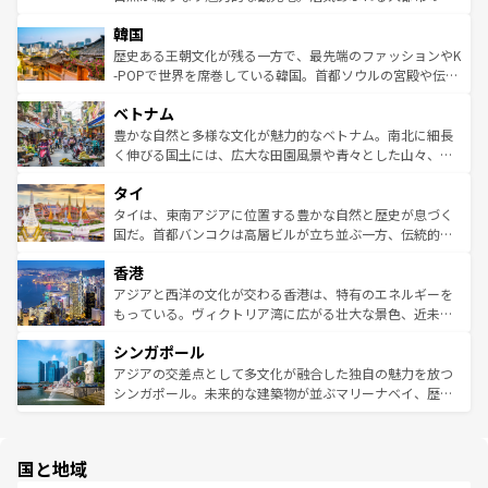
っている。訪れるたびに新しい発見と感動が待っているハ
ービーフなどの食文化も豊かで、美味しいものであふれて
北やノスタルジックな町並みが人気な九份（ジォウフェ
ワイを、存分に味わってほしい。 なお、新着のハワイ情報
韓国
いる。アクティビティも充実しており、サーフィンやダイ
ン）、静ひつな山岳地帯である台湾東部など、都市の喧騒
は
コンテンツ一覧
を参照してほしい。
ビング、ハイキングなど、アウトドア好きにはたまらな
と山間の静けさが共存しており、訪れる人に新しい発見と
歴史ある王朝文化が残る一方で、最先端のファッションやK
い。オーストラリアの多彩な魅力を存分に味わいつくそ
驚きをもたらしてくれる。また、奥深い台湾の食文化も魅
-POPで世界を席巻している韓国。首都ソウルの宮殿や伝統
う。 なお、新着のオーストラリア情報は
コンテンツ一覧
を
力で、夜市などの屋台グルメから高級料理、ヘルシーで美
家屋が並ぶエリアでは韓国の歴史と文化に浸ることがで
参照してほしい。
ベトナム
容にもいいと評判のスイーツなど、バラエティ豊かな料理
き、地方に足を延ばせば四季折々の自然美を楽しむことが
が味わえる。 なお、新着の台湾情報は
コンテンツ一覧
を参
できる。そして、キムチや焼肉、絶品のストリートフード
豊かな自然と多様な文化が魅力的なベトナム。南北に細長
照してほしい。
まで、さまざまな韓国料理が待っている。夜には、韓国な
く伸びる国土には、広大な田園風景や青々とした山々、世
らではのナイトライフも堪能できる。あたたかいホスピタ
界遺産に登録された壮大な自然景観が点在し、都市部では
タイ
リティに包まれながら、韓国の多彩な魅力を心ゆくまで味
急速な発展と共に伝統が息づく。ハノイの古い町並みやホ
わってみてほしい。 なお、新着の韓国情報は
コンテンツ一
ーチミン市のフランス統治時代の建物も、独特の雰囲気を
タイは、東南アジアに位置する豊かな自然と歴史が息づく
覧
を参照してほしい。
醸し出している。また、バラエティの豊かさとおいしさで
国だ。首都バンコクは高層ビルが立ち並ぶ一方、伝統的な
世界中の食通を魅了してやまないベトナム料理も魅力のひ
寺院や市場がいたるところに点在し、古きよき文化と現代
香港
とつ。フォーやバインミー、ベトナムコーヒーなどは、ぜ
の活気が交差している。北部ではチェンマイなどの山岳地
ひ現地で味わいたい。どの地域を訪れてもあたたかい人々
帯で自然と触れ合い、南部ではプーケットやクラビの美し
アジアと西洋の文化が交わる香港は、特有のエネルギーを
が旅行者を迎えてくれるので、きっと忘れられない旅にな
いビーチでリゾート気分を楽しむことができる。タイ料理
もっている。ヴィクトリア湾に広がる壮大な景色、近未来
るはずだ。 なお、新着のベトナム情報は
コンテンツ一覧
を
は世界的に有名で、屋台から高級レストランまで味覚を刺
的なアートスポット、そして歴史と現代が融合した町並
参照してほしい。
シンガポール
激する。気候は一年中温暖で、どの季節にも異なる楽しみ
み、どこを訪れても感動するはず。観光スポットが密集し
が待っている。親しみやすいタイの人々、仏教を中心とし
ており、効率よく見どころを回れるのも魅力。息をのむよ
アジアの交差点として多文化が融合した独自の魅力を放つ
た文化、そして多様な観光資源が、訪れる旅人を魅了し続
うな絶景から文化的な体験まで、香港を存分に楽しみ尽く
シンガポール。未来的な建築物が並ぶマリーナベイ、歴史
ける。 なお、新着のタイ情報は
コンテンツ一覧
を参照して
そう。 なお、新着の香港情報は
コンテンツ一覧
を参照して
と伝統を感じられるエスニックタウン、多数の緑豊かな公
ほしい。
ほしい。
園や自然保護区など、自然が調和した近代的な景観と文化
の多様性あふれるカラフルな町は、どこを歩いても新しい
国と地域
発見がある。さらに、治安のよさや充実した公共交通機関