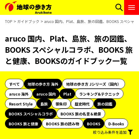
TOP
ガイドブック
aruco 国内、Plat、島旅、旅の図鑑、BOOKS スペシ
aruco 国内、Plat、島旅、旅の図鑑、
BOOKS スペシャルコラボ、BOOKS 旅
と健康、BOOKSのガイドブック一覧
すべて
地球の歩き方 海外
地球の歩き方 Jシリーズ（国内）
aruco 海外
aruco 国内
Plat
ランキング&テクニック
Resort Style
島旅
御朱印
歴史時代
旅の図鑑
BOOKS スペシャルコラボ
BOOKS 旅の名言＆絶景
BOOKS 旅と健康
BOOKS 旅の読み物
BOOKS
D-Books
絞り込み条件を追加