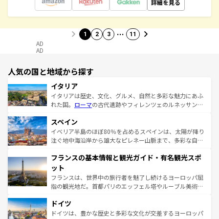
詳細を見る
…
1
2
3
11
AD
AD
人気の国と地域から探す
イタリア
イタリアは歴史、文化、グルメ、自然と多彩な魅力にあふ
れた国。
ローマ
の古代遺跡やフィレンツェのルネッサンス
美術、ヴェネツィアの運河など、歴史あるスポットはもち
スペイン
ろん、トスカーナの美しい田園風景やアマルフィ海岸の絶
景など、自然景観も見逃せない。観光の合間には、本場の
イベリア半島のほぼ80％を占めるスペインは、太陽が降り
ピザやパスタなど、絶品のイタリア料理を堪能することも
注ぐ地中海沿岸から雄大なピレネー山脈まで、多彩な自然
できる。朝目覚めてから夜眠るまで、すべての瞬間を楽し
と文化が詰まったヨーロッパ屈指の旅行先だ。多様な地域
フランスの基本情報と観光ガイド・有名観光スポ
ませてくれるイタリアで、忘れられない旅をしてみよう！
文化が根付くこの国では、情熱的なフラメンコ、熱気あふ
なお、新着のイタリア情報は
コンテンツ一覧
を参照してほ
れる闘牛、そして美味しいタパスが生活の一部となってい
ット
しい。
る。首都マドリードの洗練された雰囲気や、バルセロナの
フランスは、世界中の旅行者を魅了し続けるヨーロッパ屈
アートに溢れた街角から、地方では古代ローマ遺跡や中世
指の観光地だ。首都パリのエッフェル塔やルーブル美術館
の城塞都市、穏やかなビーチリゾートまで多彩な表情を見
といった象徴的なスポットから、田舎町の古風な美しさま
せる。地方によって風土や気候が異なるスペインはその個
ドイツ
で、幅広い魅力が詰まっている。華麗な宮殿、歴史的な大
性で訪れる人を魅了する。 なお、新着のスペイン情報は
コ
聖堂、美しいビーチ、そして豊かな自然が、訪れる者を心
ドイツは、豊かな歴史と多彩な文化が交差するヨーロッパ