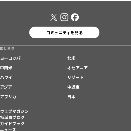
コミュニティを見る
国と地域
ヨーロッパ
北米
中南米
オセアニア
ハワイ
リゾート
アジア
中近東
アフリカ
日本
ウェブマガジン
特派員ブログ
ガイドブック
ニュース