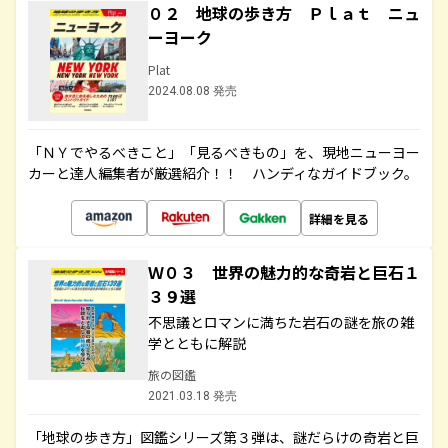
０２ 地球の歩き方 Ｐｌａｔ ニュ
ーヨーク
Plat
2024.08.08 発売
「ＮＹでやるべきこと」「見るべきもの」を、現地ニューヨー
カーと達人編集者が厳選紹介！！ ハンディなガイドブック。
詳細を見る
Ｗ０３ 世界の魅力的な奇岩と巨石１
３９選
不思議とロマンに満ちた岩石の謎を旅の雑
学とともに解説
旅の図鑑
2021.03.18 発売
「地球の歩き方」図鑑シリーズ第３弾は、謎だらけの奇岩と巨