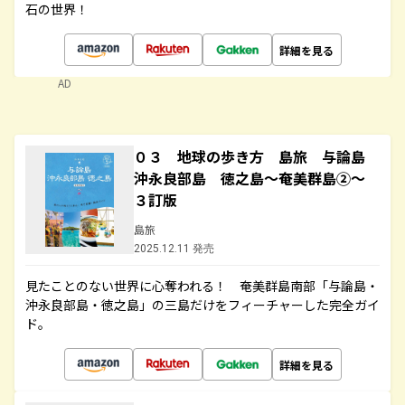
石の世界！
詳細を見る
AD
０３ 地球の歩き方 島旅 与論島
沖永良部島 徳之島～奄美群島②～
３訂版
島旅
2025.12.11 発売
見たことのない世界に心奪われる！ 奄美群島南部「与論島・
沖永良部島・徳之島」の三島だけをフィーチャーした完全ガイ
ド。
詳細を見る