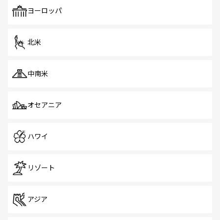
も、旅行者にとっては魅力的なポイント。グルメも豊富
で、ホーカーズは地元の風情を楽しめる外せないスポット
ヨーロッパ
だ。訪れる人を飽きさせないシンガポールで、多様な魅力
を体感しよう。 なお、新着のシンガポール情報は
コンテン
ツ一覧
を参照してほしい。
北米
中南米
オセアニア
ハワイ
リゾート
アジア