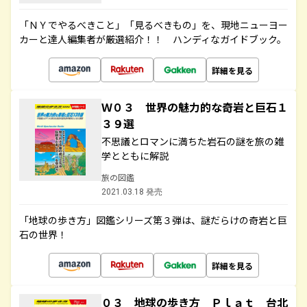
「ＮＹでやるべきこと」「見るべきもの」を、現地ニューヨー
カーと達人編集者が厳選紹介！！ ハンディなガイドブック。
詳細を見る
Ｗ０３ 世界の魅力的な奇岩と巨石１
３９選
不思議とロマンに満ちた岩石の謎を旅の雑
学とともに解説
旅の図鑑
2021.03.18 発売
「地球の歩き方」図鑑シリーズ第３弾は、謎だらけの奇岩と巨
石の世界！
詳細を見る
０３ 地球の歩き方 Ｐｌａｔ 台北