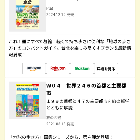
Plat
2024.12.19 発売
これ１冊にすべて凝縮！軽くて持ち歩きに便利な「地球の歩き
方」のコンパクトガイド。台北を楽しみ尽くすプラン＆最新情
報満載！
詳細を見る
Ｗ０４ 世界２４６の首都と主要都
市
１９９の首都と４７の主要都市を旅の雑学
とともに解説
旅の図鑑
2021.03.18 発売
「地球の歩き方」図鑑シリーズから、第４弾が登場！