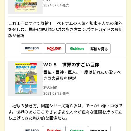
2024.07.04 発売
これ１冊にすべて凝縮！ ベトナムの人気４都市＋人気の郊外
を楽しむ、携帯に便利な地球の歩き方コンパクトガイドの最新
版が登場
詳細を見る
Ｗ０８ 世界のすごい巨像
巨仏・巨神・巨人。一度は訪れたい愛すべ
き巨大造形を解説
旅の図鑑
2021.08.12 発売
「地球の歩き方」図鑑シリーズ第８弾は、でっかい像・巨像で
す。世界のあちこちでさまざまな人々が色々な意図を持って立
ち上げてきた魅力的な巨像たち。