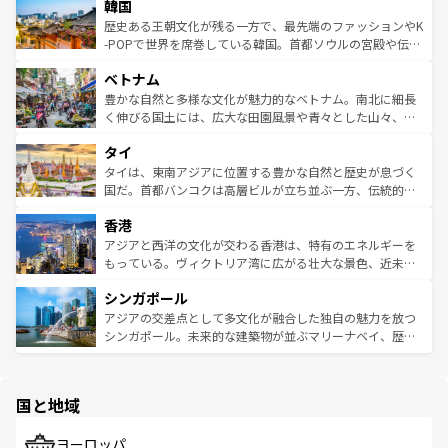
ワイを、存分に味わってほしい。 なお、新着のハワイ情報
韓国
いる。アクティビティも充実しており、サーフィンやダイ
ン）、静ひつな山岳地帯である台湾東部など、都市の喧騒
は
コンテンツ一覧
を参照してほしい。
ビング、ハイキングなど、アウトドア好きにはたまらな
と山間の静けさが共存しており、訪れる人に新しい発見と
歴史ある王朝文化が残る一方で、最先端のファッションやK
い。オーストラリアの多彩な魅力を存分に味わいつくそ
驚きをもたらしてくれる。また、奥深い台湾の食文化も魅
-POPで世界を席巻している韓国。首都ソウルの宮殿や伝統
う。 なお、新着のオーストラリア情報は
コンテンツ一覧
を
力で、夜市などの屋台グルメから高級料理、ヘルシーで美
家屋が並ぶエリアでは韓国の歴史と文化に浸ることがで
参照してほしい。
ベトナム
容にもいいと評判のスイーツなど、バラエティ豊かな料理
き、地方に足を延ばせば四季折々の自然美を楽しむことが
が味わえる。 なお、新着の台湾情報は
コンテンツ一覧
を参
できる。そして、キムチや焼肉、絶品のストリートフード
豊かな自然と多様な文化が魅力的なベトナム。南北に細長
照してほしい。
まで、さまざまな韓国料理が待っている。夜には、韓国な
く伸びる国土には、広大な田園風景や青々とした山々、世
らではのナイトライフも堪能できる。あたたかいホスピタ
界遺産に登録された壮大な自然景観が点在し、都市部では
タイ
リティに包まれながら、韓国の多彩な魅力を心ゆくまで味
急速な発展と共に伝統が息づく。ハノイの古い町並みやホ
わってみてほしい。 なお、新着の韓国情報は
コンテンツ一
ーチミン市のフランス統治時代の建物も、独特の雰囲気を
タイは、東南アジアに位置する豊かな自然と歴史が息づく
覧
を参照してほしい。
醸し出している。また、バラエティの豊かさとおいしさで
国だ。首都バンコクは高層ビルが立ち並ぶ一方、伝統的な
世界中の食通を魅了してやまないベトナム料理も魅力のひ
寺院や市場がいたるところに点在し、古きよき文化と現代
香港
とつ。フォーやバインミー、ベトナムコーヒーなどは、ぜ
の活気が交差している。北部ではチェンマイなどの山岳地
ひ現地で味わいたい。どの地域を訪れてもあたたかい人々
帯で自然と触れ合い、南部ではプーケットやクラビの美し
アジアと西洋の文化が交わる香港は、特有のエネルギーを
が旅行者を迎えてくれるので、きっと忘れられない旅にな
いビーチでリゾート気分を楽しむことができる。タイ料理
もっている。ヴィクトリア湾に広がる壮大な景色、近未来
るはずだ。 なお、新着のベトナム情報は
コンテンツ一覧
を
は世界的に有名で、屋台から高級レストランまで味覚を刺
的なアートスポット、そして歴史と現代が融合した町並
参照してほしい。
シンガポール
激する。気候は一年中温暖で、どの季節にも異なる楽しみ
み、どこを訪れても感動するはず。観光スポットが密集し
が待っている。親しみやすいタイの人々、仏教を中心とし
ており、効率よく見どころを回れるのも魅力。息をのむよ
アジアの交差点として多文化が融合した独自の魅力を放つ
た文化、そして多様な観光資源が、訪れる旅人を魅了し続
うな絶景から文化的な体験まで、香港を存分に楽しみ尽く
シンガポール。未来的な建築物が並ぶマリーナベイ、歴史
ける。 なお、新着のタイ情報は
コンテンツ一覧
を参照して
そう。 なお、新着の香港情報は
コンテンツ一覧
を参照して
と伝統を感じられるエスニックタウン、多数の緑豊かな公
ほしい。
ほしい。
園や自然保護区など、自然が調和した近代的な景観と文化
の多様性あふれるカラフルな町は、どこを歩いても新しい
国と地域
発見がある。さらに、治安のよさや充実した公共交通機関
も、旅行者にとっては魅力的なポイント。グルメも豊富
で、ホーカーズは地元の風情を楽しめる外せないスポット
ヨーロッパ