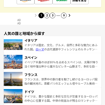
詳細を見る
…
1
2
3
9
AD
AD
人気の国と地域から探す
イタリア
イタリアは歴史、文化、グルメ、自然と多彩な魅力にあふ
れた国。
ローマ
の古代遺跡やフィレンツェのルネッサンス
美術、ヴェネツィアの運河など、歴史あるスポットはもち
スペイン
ろん、トスカーナの美しい田園風景やアマルフィ海岸の絶
景など、自然景観も見逃せない。観光の合間には、本場の
イベリア半島のほぼ80％を占めるスペインは、太陽が降り
ピザやパスタなど、絶品のイタリア料理を堪能することも
注ぐ地中海沿岸から雄大なピレネー山脈まで、多彩な自然
できる。朝目覚めてから夜眠るまで、すべての瞬間を楽し
と文化が詰まったヨーロッパ屈指の旅行先だ。多様な地域
フランス
ませてくれるイタリアで、忘れられない旅をしてみよう！
文化が根付くこの国では、情熱的なフラメンコ、熱気あふ
なお、新着のイタリア情報は
コンテンツ一覧
を参照してほ
れる闘牛、そして美味しいタパスが生活の一部となってい
フランスは、世界中の旅行者を魅了し続けるヨーロッパ屈
しい。
る。首都マドリードの洗練された雰囲気や、バルセロナの
指の観光地だ。首都パリのエッフェル塔やルーブル美術館
アートに溢れた街角から、地方では古代ローマ遺跡や中世
といった象徴的なスポットから、田舎町の古風な美しさま
ドイツ
の城塞都市、穏やかなビーチリゾートまで多彩な表情を見
で、幅広い魅力が詰まっている。華麗な宮殿、歴史的な大
せる。地方によって風土や気候が異なるスペインはその個
聖堂、美しいビーチ、そして豊かな自然が、訪れる者を心
ドイツは、豊かな歴史と多彩な文化が交差するヨーロッパ
性で訪れる人を魅了する。 なお、新着のスペイン情報は
コ
から魅了する。また、フランスは美食の国としても知ら
の中心に位置する国。中世の街並みが残るロマンチック街
ンテンツ一覧
を参照してほしい。
れ、フランス料理はユネスコ無形文化遺産にも登録されて
道から、未来を先取りするようなモダンな都市まで多様な