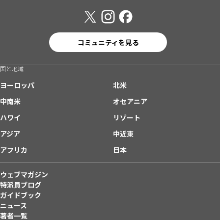
コミュニティを見る
国と地域
ヨーロッパ
北米
中南米
オセアニア
ハワイ
リゾート
アジア
中近東
アフリカ
日本
ウェブマガジン
特派員ブログ
ガイドブック
ニュース
著者一覧