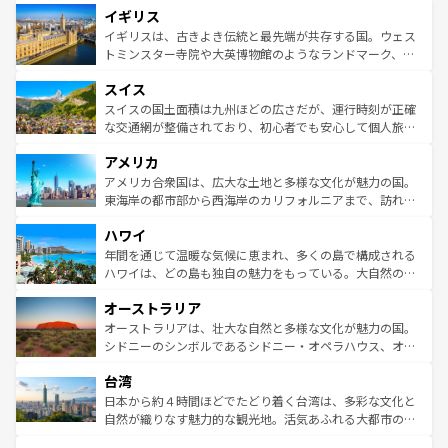
イギリス
いる。シャンパンの発祥地であるランス、プロヴァンスの
顔を持つこの国は、どこを歩いても飽きることがない。ベ
香り高いラベンダー畑など、多彩な楽しみ方が可能だ。さ
ルリンの文化的活気、バイエルン州のアルプスの絶景、そ
イギリスは、古きよき伝統と最先端が共存する国。ウェス
らに、パリ以外の地域にも魅力が溢れており、どの街角に
してライン川沿いのワイン畑といった風景は必見。ビール
トミンスター寺院や大英博物館のようなランドマーク、歴
も豊かな歴史と文化が息づいている。パリ以外の個性あふ
とソーセージを味わいながら地元の人と過ごす楽しい時間
史ある大学都市、美しい丘陵地帯や牧歌的な風景など、エ
れる地方に足を運ぶとそれぞれで全く異なる文化を体験で
スイス
は、お酒好きな人にはぜひ体験してほしい。 なお、新着の
リアごとに異なる魅力がある。また、優雅なアフタヌーン
きるだろう。 なお、新着のフランス情報は
コンテンツ一覧
ドイツ情報は
コンテンツ一覧
を参照してほしい。
ティー、ビール好きにはたまらない英国パブ、サッカー観
スイスの国土面積は九州ほどの広さだが、運行時刻が正確
を参照してほしい。
戦など、本場だからこそできる体験も豊富。イギリスを旅
な交通網が整備されており、初心者でも安心して個人旅行
して楽しみつくそう。 なお、新着のイギリス情報は
コンテ
を楽しめる。日本同様に時刻表どおりの旅が可能だ。中世
アメリカ
ンツ一覧
を参照してほしい。
の建物がそのまま残る町や、スイスならではのユニークな
博物館もあり、アルプス観光だけでなく町歩きも満喫する
アメリカ合衆国は、広大な土地と多様な文化が魅力の国。
ことができる。国民の所得が高いため物価も高いが、旅行
東海岸の都市部から西海岸のカリフォルニアまで、訪れる
者向けの交通パス提供のサービスもあり、うまく活用すれ
場所ごとに異なる風景と体験が待っている。ニューヨーク
ハワイ
ば市内交通費無料で観光を楽しむこともできる。 なお、新
のような巨大都市は、観光、ショッピング、エンターテイ
着のスイス情報は
コンテンツ一覧
を参照してほしい。
ンメントが詰まった刺激的なスポットだ。一方、アメリカ
年間を通じて温暖な気候に恵まれ、多くの島で構成される
西部には大自然が広がり、グランドキャニオンやイエロー
ハワイは、どの島も独自の魅力をもっている。大自然の神
ストーン国立公園といった絶景が堪能できる。さらに、南
秘を感じたいなら、火山が生み出した壮大な景観を誇るハ
オーストラリア
部のニューオーリンズでは、音楽と美食が融合した独特の
ワイ島は見逃せない。また、定番の観光地といえばオアフ
文化が魅力。旅行者はアメリカの各地域で異なる魅力を楽
島だが、静かな自然を求めるならマウイ島やカウアイ島が
オーストラリアは、壮大な自然と多様な文化が魅力の国。
しみながら、その多様性と豊かな歴史を感じることができ
おすすめ。エメラルドグリーンに輝く海をはじめ、豊かな
シドニーのシンボルであるシドニー・オペラハウス、オー
るだろう。車でのロードトリップや列車の旅も、アメリカ
文化や歴史が息づいている。「アロハスピリット」と呼ば
ストラリア東海岸北部に広がる大サンゴ礁地帯グレートバ
ならではの贅沢な旅のスタイルだ。 なお、新着のアメリカ
台湾
れるおもてなしの心で訪れる人々を迎えてくれるハワイの
リアリーフや大陸中央部にそびえるウルル（エアーズロッ
情報は
コンテンツ一覧
を参照してほしい。
人々、おいしいローカルフードやハワイアンミュージッ
ク）、タスマニアの美しい原生林やケアンズの熱帯雨林な
日本から約４時間ほどでたどり着く台湾は、多彩な文化と
ク、伝統的なフラダンスなど、すべてがハワイの魅力を彩
ど、見どころがたくさん。また、カフェやワイン、オージ
自然が織りなす魅力的な観光地。活気あふれる大都市の台
っている。訪れるたびに新しい発見と感動が待っているハ
ービーフなどの食文化も豊かで、美味しいものであふれて
北やノスタルジックな町並みが人気な九份（ジォウフェ