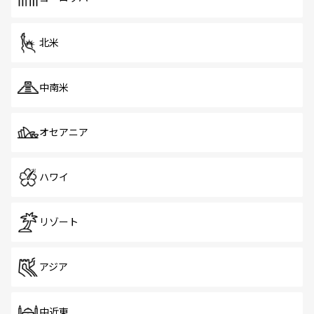
だ。訪れる人を飽きさせないシンガポールで、多様な魅力
を体感しよう。 なお、新着のシンガポール情報は
コンテン
ツ一覧
を参照してほしい。
北米
中南米
オセアニア
ハワイ
リゾート
アジア
中近東