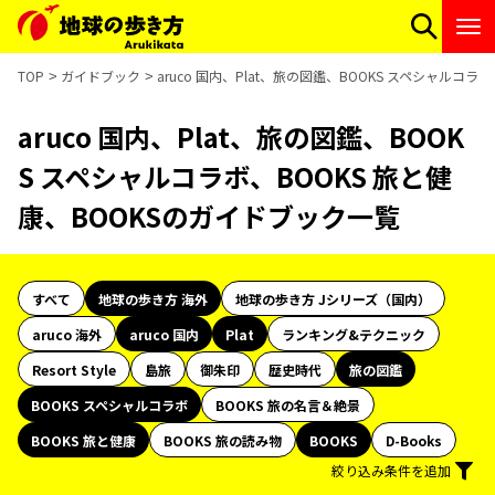
TOP
ガイドブック
aruco 国内、Plat、旅の図鑑、BOOKS スペシャルコ
aruco 国内、Plat、旅の図鑑、BOOK
S スペシャルコラボ、BOOKS 旅と健
康、BOOKSのガイドブック一覧
すべて
地球の歩き方 海外
地球の歩き方 Jシリーズ（国内）
aruco 海外
aruco 国内
Plat
ランキング&テクニック
Resort Style
島旅
御朱印
歴史時代
旅の図鑑
BOOKS スペシャルコラボ
BOOKS 旅の名言＆絶景
BOOKS 旅と健康
BOOKS 旅の読み物
BOOKS
D-Books
絞り込み条件を追加