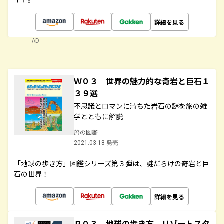
詳細を見る
AD
Ｗ０３ 世界の魅力的な奇岩と巨石１
３９選
不思議とロマンに満ちた岩石の謎を旅の雑
学とともに解説
旅の図鑑
2021.03.18 発売
「地球の歩き方」図鑑シリーズ第３弾は、謎だらけの奇岩と巨
石の世界！
詳細を見る
Ｒ０３ 地球の歩き方 リゾートスタ