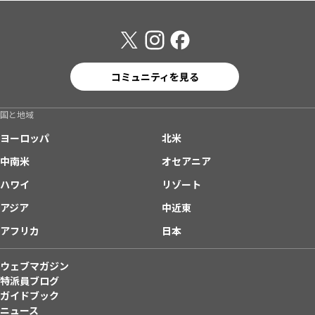
コミュニティを見る
国と地域
ヨーロッパ
北米
中南米
オセアニア
ハワイ
リゾート
アジア
中近東
アフリカ
日本
ウェブマガジン
特派員ブログ
ガイドブック
ニュース