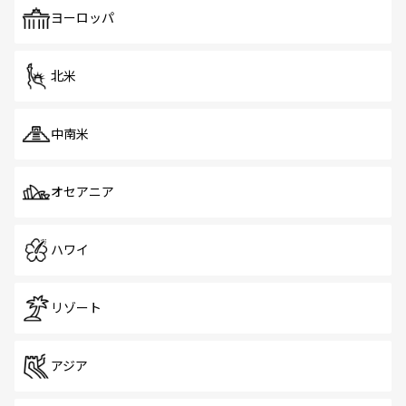
も、旅行者にとっては魅力的なポイント。グルメも豊富
で、ホーカーズは地元の風情を楽しめる外せないスポット
ヨーロッパ
だ。訪れる人を飽きさせないシンガポールで、多様な魅力
を体感しよう。 なお、新着のシンガポール情報は
コンテン
ツ一覧
を参照してほしい。
北米
中南米
オセアニア
ハワイ
リゾート
アジア