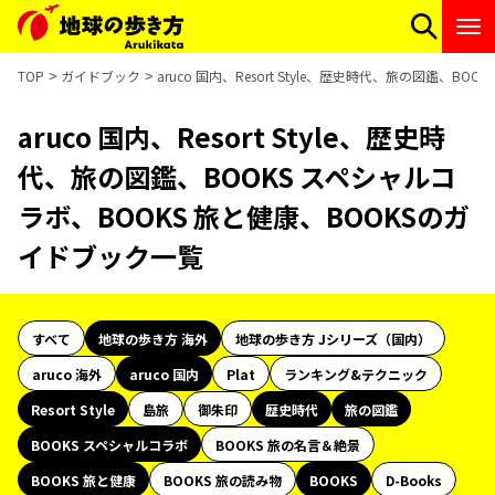
TOP
ガイドブック
aruco 国内、Resort Style、歴史時代、旅の図鑑、
aruco 国内、Resort Style、歴史時
代、旅の図鑑、BOOKS スペシャルコ
ラボ、BOOKS 旅と健康、BOOKSのガ
イドブック一覧
すべて
地球の歩き方 海外
地球の歩き方 Jシリーズ（国内）
aruco 海外
aruco 国内
Plat
ランキング&テクニック
Resort Style
島旅
御朱印
歴史時代
旅の図鑑
BOOKS スペシャルコラボ
BOOKS 旅の名言＆絶景
BOOKS 旅と健康
BOOKS 旅の読み物
BOOKS
D-Books