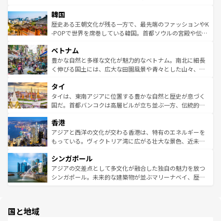
っている。訪れるたびに新しい発見と感動が待っているハ
ービーフなどの食文化も豊かで、美味しいものであふれて
北やノスタルジックな町並みが人気な九份（ジォウフェ
ワイを、存分に味わってほしい。 なお、新着のハワイ情報
韓国
いる。アクティビティも充実しており、サーフィンやダイ
ン）、静ひつな山岳地帯である台湾東部など、都市の喧騒
は
コンテンツ一覧
を参照してほしい。
ビング、ハイキングなど、アウトドア好きにはたまらな
と山間の静けさが共存しており、訪れる人に新しい発見と
歴史ある王朝文化が残る一方で、最先端のファッションやK
い。オーストラリアの多彩な魅力を存分に味わいつくそ
驚きをもたらしてくれる。また、奥深い台湾の食文化も魅
-POPで世界を席巻している韓国。首都ソウルの宮殿や伝統
う。 なお、新着のオーストラリア情報は
コンテンツ一覧
を
力で、夜市などの屋台グルメから高級料理、ヘルシーで美
家屋が並ぶエリアでは韓国の歴史と文化に浸ることがで
参照してほしい。
ベトナム
容にもいいと評判のスイーツなど、バラエティ豊かな料理
き、地方に足を延ばせば四季折々の自然美を楽しむことが
が味わえる。 なお、新着の台湾情報は
コンテンツ一覧
を参
できる。そして、キムチや焼肉、絶品のストリートフード
豊かな自然と多様な文化が魅力的なベトナム。南北に細長
照してほしい。
まで、さまざまな韓国料理が待っている。夜には、韓国な
く伸びる国土には、広大な田園風景や青々とした山々、世
らではのナイトライフも堪能できる。あたたかいホスピタ
界遺産に登録された壮大な自然景観が点在し、都市部では
タイ
リティに包まれながら、韓国の多彩な魅力を心ゆくまで味
急速な発展と共に伝統が息づく。ハノイの古い町並みやホ
わってみてほしい。 なお、新着の韓国情報は
コンテンツ一
ーチミン市のフランス統治時代の建物も、独特の雰囲気を
タイは、東南アジアに位置する豊かな自然と歴史が息づく
覧
を参照してほしい。
醸し出している。また、バラエティの豊かさとおいしさで
国だ。首都バンコクは高層ビルが立ち並ぶ一方、伝統的な
世界中の食通を魅了してやまないベトナム料理も魅力のひ
寺院や市場がいたるところに点在し、古きよき文化と現代
香港
とつ。フォーやバインミー、ベトナムコーヒーなどは、ぜ
の活気が交差している。北部ではチェンマイなどの山岳地
ひ現地で味わいたい。どの地域を訪れてもあたたかい人々
帯で自然と触れ合い、南部ではプーケットやクラビの美し
アジアと西洋の文化が交わる香港は、特有のエネルギーを
が旅行者を迎えてくれるので、きっと忘れられない旅にな
いビーチでリゾート気分を楽しむことができる。タイ料理
もっている。ヴィクトリア湾に広がる壮大な景色、近未来
るはずだ。 なお、新着のベトナム情報は
コンテンツ一覧
を
は世界的に有名で、屋台から高級レストランまで味覚を刺
的なアートスポット、そして歴史と現代が融合した町並
参照してほしい。
シンガポール
激する。気候は一年中温暖で、どの季節にも異なる楽しみ
み、どこを訪れても感動するはず。観光スポットが密集し
が待っている。親しみやすいタイの人々、仏教を中心とし
ており、効率よく見どころを回れるのも魅力。息をのむよ
アジアの交差点として多文化が融合した独自の魅力を放つ
た文化、そして多様な観光資源が、訪れる旅人を魅了し続
うな絶景から文化的な体験まで、香港を存分に楽しみ尽く
シンガポール。未来的な建築物が並ぶマリーナベイ、歴史
ける。 なお、新着のタイ情報は
コンテンツ一覧
を参照して
そう。 なお、新着の香港情報は
コンテンツ一覧
を参照して
と伝統を感じられるエスニックタウン、多数の緑豊かな公
ほしい。
ほしい。
園や自然保護区など、自然が調和した近代的な景観と文化
の多様性あふれるカラフルな町は、どこを歩いても新しい
国と地域
発見がある。さらに、治安のよさや充実した公共交通機関