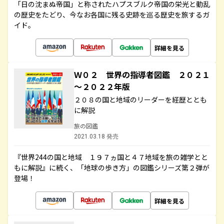
「日の沈まぬ帝国」と称されたハプスブルク帝国の栄光と動乱
の歴史をたどり、今なお各国に残る史跡を巡る歴史を旅するガ
イド。
詳細を見る
Ｗ０２ 世界の指導者図鑑 ２０２１
～２０２２年版
２０８の国と地域のリーダーを経歴ととも
に解説
旅の図鑑
2021.03.18 発売
『世界244の国と地域 １９７ヵ国と４７地域を旅の雑学とと
もに解説』に続く、「地球の歩き方」の図鑑シリーズ第２弾が
登場！
詳細を見る