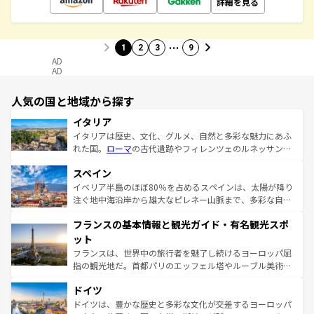
詳細を見る
…
1
2
3
9
AD
AD
人気の国と地域から探す
イタリア
イタリアは歴史、文化、グルメ、自然と多彩な魅力にあふ
れた国。
ローマ
の古代遺跡やフィレンツェのルネッサンス
美術、ヴェネツィアの運河など、歴史あるスポットはもち
スペイン
ろん、トスカーナの美しい田園風景やアマルフィ海岸の絶
景など、自然景観も見逃せない。観光の合間には、本場の
イベリア半島のほぼ80％を占めるスペインは、太陽が降り
ピザやパスタなど、絶品のイタリア料理を堪能することも
注ぐ地中海沿岸から雄大なピレネー山脈まで、多彩な自然
できる。朝目覚めてから夜眠るまで、すべての瞬間を楽し
と文化が詰まったヨーロッパ屈指の旅行先だ。多様な地域
フランスの基本情報と観光ガイド・有名観光スポ
ませてくれるイタリアで、忘れられない旅をしてみよう！
文化が根付くこの国では、情熱的なフラメンコ、熱気あふ
なお、新着のイタリア情報は
コンテンツ一覧
を参照してほ
れる闘牛、そして美味しいタパスが生活の一部となってい
ット
しい。
る。首都マドリードの洗練された雰囲気や、バルセロナの
フランスは、世界中の旅行者を魅了し続けるヨーロッパ屈
アートに溢れた街角から、地方では古代ローマ遺跡や中世
指の観光地だ。首都パリのエッフェル塔やルーブル美術館
の城塞都市、穏やかなビーチリゾートまで多彩な表情を見
といった象徴的なスポットから、田舎町の古風な美しさま
せる。地方によって風土や気候が異なるスペインはその個
ドイツ
で、幅広い魅力が詰まっている。華麗な宮殿、歴史的な大
性で訪れる人を魅了する。 なお、新着のスペイン情報は
コ
聖堂、美しいビーチ、そして豊かな自然が、訪れる者を心
ドイツは、豊かな歴史と多彩な文化が交差するヨーロッパ
ンテンツ一覧
を参照してほしい。