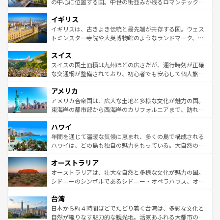
から魅了する。また、フランスは美食の国としても知ら
の中心に位置する国。中世の街並みが残るロマンチック街
れ、フランス料理はユネスコ無形文化遺産にも登録されて
道から、未来を先取りするようなモダンな都市まで多様な
イギリス
いる。シャンパンの発祥地であるランス、プロヴァンスの
顔を持つこの国は、どこを歩いても飽きることがない。ベ
香り高いラベンダー畑など、多彩な楽しみ方が可能だ。さ
ルリンの文化的活気、バイエルン州のアルプスの絶景、そ
イギリスは、古きよき伝統と最先端が共存する国。ウェス
らに、パリ以外の地域にも魅力が溢れており、どの街角に
してライン川沿いのワイン畑といった風景は必見。ビール
トミンスター寺院や大英博物館のようなランドマーク、歴
も豊かな歴史と文化が息づいている。パリ以外の個性あふ
とソーセージを味わいながら地元の人と過ごす楽しい時間
史ある大学都市、美しい丘陵地帯や牧歌的な風景など、エ
れる地方に足を運ぶとそれぞれで全く異なる文化を体験で
スイス
は、お酒好きな人にはぜひ体験してほしい。 なお、新着の
リアごとに異なる魅力がある。また、優雅なアフタヌーン
きるだろう。 なお、新着のフランス情報は
コンテンツ一覧
ドイツ情報は
コンテンツ一覧
を参照してほしい。
ティー、ビール好きにはたまらない英国パブ、サッカー観
スイスの国土面積は九州ほどの広さだが、運行時刻が正確
を参照してほしい。
戦など、本場だからこそできる体験も豊富。イギリスを旅
な交通網が整備されており、初心者でも安心して個人旅行
して楽しみつくそう。 なお、新着のイギリス情報は
コンテ
を楽しめる。日本同様に時刻表どおりの旅が可能だ。中世
アメリカ
ンツ一覧
を参照してほしい。
の建物がそのまま残る町や、スイスならではのユニークな
博物館もあり、アルプス観光だけでなく町歩きも満喫する
アメリカ合衆国は、広大な土地と多様な文化が魅力の国。
ことができる。国民の所得が高いため物価も高いが、旅行
東海岸の都市部から西海岸のカリフォルニアまで、訪れる
者向けの交通パス提供のサービスもあり、うまく活用すれ
場所ごとに異なる風景と体験が待っている。ニューヨーク
ハワイ
ば市内交通費無料で観光を楽しむこともできる。 なお、新
のような巨大都市は、観光、ショッピング、エンターテイ
着のスイス情報は
コンテンツ一覧
を参照してほしい。
ンメントが詰まった刺激的なスポットだ。一方、アメリカ
年間を通じて温暖な気候に恵まれ、多くの島で構成される
西部には大自然が広がり、グランドキャニオンやイエロー
ハワイは、どの島も独自の魅力をもっている。大自然の神
ストーン国立公園といった絶景が堪能できる。さらに、南
秘を感じたいなら、火山が生み出した壮大な景観を誇るハ
オーストラリア
部のニューオーリンズでは、音楽と美食が融合した独特の
ワイ島は見逃せない。また、定番の観光地といえばオアフ
文化が魅力。旅行者はアメリカの各地域で異なる魅力を楽
島だが、静かな自然を求めるならマウイ島やカウアイ島が
オーストラリアは、壮大な自然と多様な文化が魅力の国。
しみながら、その多様性と豊かな歴史を感じることができ
おすすめ。エメラルドグリーンに輝く海をはじめ、豊かな
シドニーのシンボルであるシドニー・オペラハウス、オー
るだろう。車でのロードトリップや列車の旅も、アメリカ
文化や歴史が息づいている。「アロハスピリット」と呼ば
ストラリア東海岸北部に広がる大サンゴ礁地帯グレートバ
ならではの贅沢な旅のスタイルだ。 なお、新着のアメリカ
台湾
れるおもてなしの心で訪れる人々を迎えてくれるハワイの
リアリーフや大陸中央部にそびえるウルル（エアーズロッ
情報は
コンテンツ一覧
を参照してほしい。
人々、おいしいローカルフードやハワイアンミュージッ
ク）、タスマニアの美しい原生林やケアンズの熱帯雨林な
日本から約４時間ほどでたどり着く台湾は、多彩な文化と
ク、伝統的なフラダンスなど、すべてがハワイの魅力を彩
ど、見どころがたくさん。また、カフェやワイン、オージ
自然が織りなす魅力的な観光地。活気あふれる大都市の台