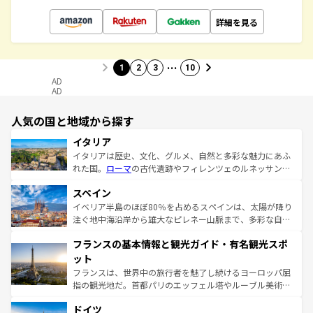
詳細を見る
…
1
2
3
10
AD
AD
人気の国と地域から探す
イタリア
イタリアは歴史、文化、グルメ、自然と多彩な魅力にあふ
れた国。
ローマ
の古代遺跡やフィレンツェのルネッサンス
美術、ヴェネツィアの運河など、歴史あるスポットはもち
スペイン
ろん、トスカーナの美しい田園風景やアマルフィ海岸の絶
景など、自然景観も見逃せない。観光の合間には、本場の
イベリア半島のほぼ80％を占めるスペインは、太陽が降り
ピザやパスタなど、絶品のイタリア料理を堪能することも
注ぐ地中海沿岸から雄大なピレネー山脈まで、多彩な自然
できる。朝目覚めてから夜眠るまで、すべての瞬間を楽し
と文化が詰まったヨーロッパ屈指の旅行先だ。多様な地域
フランスの基本情報と観光ガイド・有名観光スポ
ませてくれるイタリアで、忘れられない旅をしてみよう！
文化が根付くこの国では、情熱的なフラメンコ、熱気あふ
なお、新着のイタリア情報は
コンテンツ一覧
を参照してほ
れる闘牛、そして美味しいタパスが生活の一部となってい
ット
しい。
る。首都マドリードの洗練された雰囲気や、バルセロナの
フランスは、世界中の旅行者を魅了し続けるヨーロッパ屈
アートに溢れた街角から、地方では古代ローマ遺跡や中世
指の観光地だ。首都パリのエッフェル塔やルーブル美術館
の城塞都市、穏やかなビーチリゾートまで多彩な表情を見
といった象徴的なスポットから、田舎町の古風な美しさま
せる。地方によって風土や気候が異なるスペインはその個
ドイツ
で、幅広い魅力が詰まっている。華麗な宮殿、歴史的な大