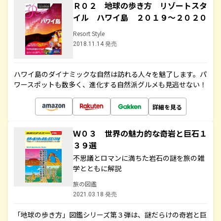
Ｒ０２ 地球の歩き方 リゾートスタ
イル ハワイ島 ２０１９～２０２０
Resort Style
2018.11.14 発売
ハワイ島のダイナミックな自然は訪れる人々を魅了します。パ
ワースポットも数多く、進化する自然派グルメも見逃せない！
詳細を見る
Ｗ０３ 世界の魅力的な奇岩と巨石１
３９選
不思議とロマンに満ちた岩石の謎を旅の雑
学とともに解説
旅の図鑑
2021.03.18 発売
「地球の歩き方」図鑑シリーズ第３弾は、謎だらけの奇岩と巨