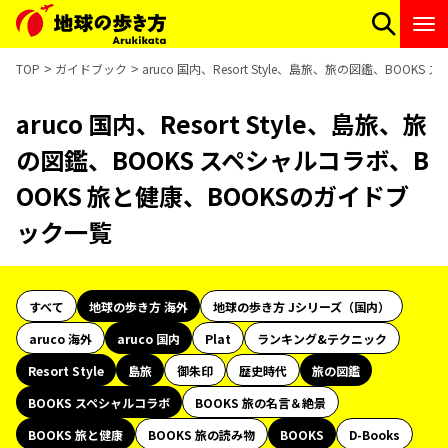
TOP
ガイドブック
aruco 国内、Resort Style、島旅、旅の図鑑、BOO
aruco 国内、Resort Style、島旅、旅
の図鑑、BOOKS スペシャルコラボ、B
OOKS 旅と健康、BOOKSのガイドブ
ック一覧
すべて
地球の歩き方 海外
地球の歩き方 Jシリーズ（国内）
aruco 海外
aruco 国内
Plat
ランキング&テクニック
Resort Style
島旅
御朱印
歴史時代
旅の図鑑
BOOKS スペシャルコラボ
BOOKS 旅の名言＆絶景
BOOKS 旅と健康
BOOKS 旅の読み物
BOOKS
D-Books