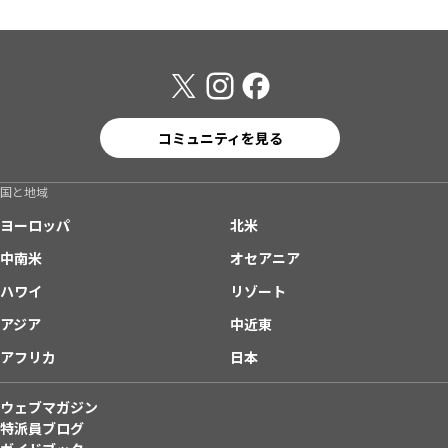
コミュニティを見る
国と地域
ヨーロッパ
北米
中南米
オセアニア
ハワイ
リゾート
アジア
中近東
アフリカ
日本
ウェブマガジン
特派員ブログ