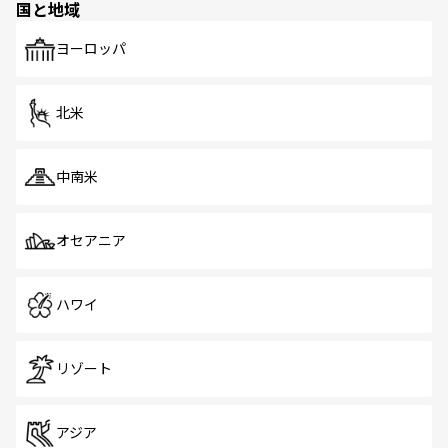
国と地域
発見がある。さらに、治安のよさや充実した公共交通機関
も、旅行者にとっては魅力的なポイント。グルメも豊富
で、ホーカーズは地元の風情を楽しめる外せないスポット
ヨーロッパ
だ。訪れる人を飽きさせないシンガポールで、多様な魅力
を体感しよう。 なお、新着のシンガポール情報は
コンテン
ツ一覧
を参照してほしい。
北米
中南米
オセアニア
ハワイ
リゾート
アジア