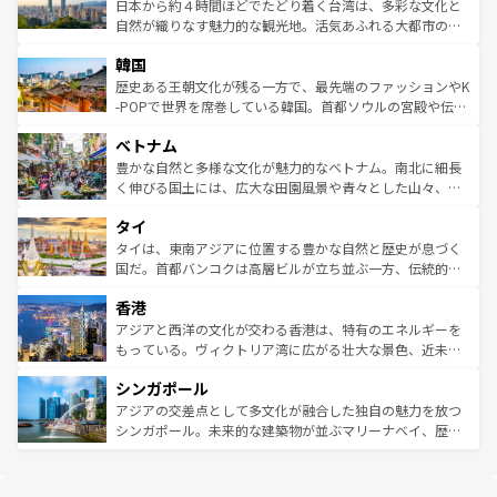
情報は
コンテンツ一覧
を参照してほしい。
人々、おいしいローカルフードやハワイアンミュージッ
ク）、タスマニアの美しい原生林やケアンズの熱帯雨林な
日本から約４時間ほどでたどり着く台湾は、多彩な文化と
ク、伝統的なフラダンスなど、すべてがハワイの魅力を彩
ど、見どころがたくさん。また、カフェやワイン、オージ
自然が織りなす魅力的な観光地。活気あふれる大都市の台
っている。訪れるたびに新しい発見と感動が待っているハ
ービーフなどの食文化も豊かで、美味しいものであふれて
北やノスタルジックな町並みが人気な九份（ジォウフェ
ワイを、存分に味わってほしい。 なお、新着のハワイ情報
韓国
いる。アクティビティも充実しており、サーフィンやダイ
ン）、静ひつな山岳地帯である台湾東部など、都市の喧騒
は
コンテンツ一覧
を参照してほしい。
ビング、ハイキングなど、アウトドア好きにはたまらな
と山間の静けさが共存しており、訪れる人に新しい発見と
歴史ある王朝文化が残る一方で、最先端のファッションやK
い。オーストラリアの多彩な魅力を存分に味わいつくそ
驚きをもたらしてくれる。また、奥深い台湾の食文化も魅
-POPで世界を席巻している韓国。首都ソウルの宮殿や伝統
う。 なお、新着のオーストラリア情報は
コンテンツ一覧
を
力で、夜市などの屋台グルメから高級料理、ヘルシーで美
家屋が並ぶエリアでは韓国の歴史と文化に浸ることがで
参照してほしい。
ベトナム
容にもいいと評判のスイーツなど、バラエティ豊かな料理
き、地方に足を延ばせば四季折々の自然美を楽しむことが
が味わえる。 なお、新着の台湾情報は
コンテンツ一覧
を参
できる。そして、キムチや焼肉、絶品のストリートフード
豊かな自然と多様な文化が魅力的なベトナム。南北に細長
照してほしい。
まで、さまざまな韓国料理が待っている。夜には、韓国な
く伸びる国土には、広大な田園風景や青々とした山々、世
らではのナイトライフも堪能できる。あたたかいホスピタ
界遺産に登録された壮大な自然景観が点在し、都市部では
タイ
リティに包まれながら、韓国の多彩な魅力を心ゆくまで味
急速な発展と共に伝統が息づく。ハノイの古い町並みやホ
わってみてほしい。 なお、新着の韓国情報は
コンテンツ一
ーチミン市のフランス統治時代の建物も、独特の雰囲気を
タイは、東南アジアに位置する豊かな自然と歴史が息づく
覧
を参照してほしい。
醸し出している。また、バラエティの豊かさとおいしさで
国だ。首都バンコクは高層ビルが立ち並ぶ一方、伝統的な
世界中の食通を魅了してやまないベトナム料理も魅力のひ
寺院や市場がいたるところに点在し、古きよき文化と現代
香港
とつ。フォーやバインミー、ベトナムコーヒーなどは、ぜ
の活気が交差している。北部ではチェンマイなどの山岳地
ひ現地で味わいたい。どの地域を訪れてもあたたかい人々
帯で自然と触れ合い、南部ではプーケットやクラビの美し
アジアと西洋の文化が交わる香港は、特有のエネルギーを
が旅行者を迎えてくれるので、きっと忘れられない旅にな
いビーチでリゾート気分を楽しむことができる。タイ料理
もっている。ヴィクトリア湾に広がる壮大な景色、近未来
るはずだ。 なお、新着のベトナム情報は
コンテンツ一覧
を
は世界的に有名で、屋台から高級レストランまで味覚を刺
的なアートスポット、そして歴史と現代が融合した町並
参照してほしい。
シンガポール
激する。気候は一年中温暖で、どの季節にも異なる楽しみ
み、どこを訪れても感動するはず。観光スポットが密集し
が待っている。親しみやすいタイの人々、仏教を中心とし
ており、効率よく見どころを回れるのも魅力。息をのむよ
アジアの交差点として多文化が融合した独自の魅力を放つ
た文化、そして多様な観光資源が、訪れる旅人を魅了し続
うな絶景から文化的な体験まで、香港を存分に楽しみ尽く
シンガポール。未来的な建築物が並ぶマリーナベイ、歴史
ける。 なお、新着のタイ情報は
コンテンツ一覧
を参照して
そう。 なお、新着の香港情報は
コンテンツ一覧
を参照して
と伝統を感じられるエスニックタウン、多数の緑豊かな公
ほしい。
ほしい。
園や自然保護区など、自然が調和した近代的な景観と文化
の多様性あふれるカラフルな町は、どこを歩いても新しい