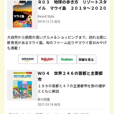
Ｒ０３ 地球の歩き方 リゾートスタ
イル マウイ島 ２０１９～２０２０
Resort Style
2018.12.12 発売
大自然から感度の高いグルメ＆ショッピングまで、訪れる度に
新発見があるマウイ島。旬のファーム巡りやマウイ産おみやげ
も満載！
詳細を見る
Ｗ０４ 世界２４６の首都と主要都
市
１９９の首都と４７の主要都市を旅の雑学
とともに解説
旅の図鑑
2021.03.18 発売