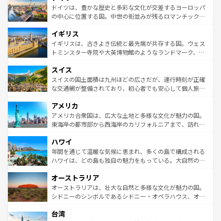
性で訪れる人を魅了する。 なお、新着のスペイン情報は
コ
聖堂、美しいビーチ、そして豊かな自然が、訪れる者を心
ドイツは、豊かな歴史と多彩な文化が交差するヨーロッパ
ンテンツ一覧
を参照してほしい。
から魅了する。また、フランスは美食の国としても知ら
の中心に位置する国。中世の街並みが残るロマンチック街
れ、フランス料理はユネスコ無形文化遺産にも登録されて
道から、未来を先取りするようなモダンな都市まで多様な
イギリス
いる。シャンパンの発祥地であるランス、プロヴァンスの
顔を持つこの国は、どこを歩いても飽きることがない。ベ
香り高いラベンダー畑など、多彩な楽しみ方が可能だ。さ
ルリンの文化的活気、バイエルン州のアルプスの絶景、そ
イギリスは、古きよき伝統と最先端が共存する国。ウェス
らに、パリ以外の地域にも魅力が溢れており、どの街角に
してライン川沿いのワイン畑といった風景は必見。ビール
トミンスター寺院や大英博物館のようなランドマーク、歴
も豊かな歴史と文化が息づいている。パリ以外の個性あふ
とソーセージを味わいながら地元の人と過ごす楽しい時間
史ある大学都市、美しい丘陵地帯や牧歌的な風景など、エ
れる地方に足を運ぶとそれぞれで全く異なる文化を体験で
スイス
は、お酒好きな人にはぜひ体験してほしい。 なお、新着の
リアごとに異なる魅力がある。また、優雅なアフタヌーン
きるだろう。 なお、新着のフランス情報は
コンテンツ一覧
ドイツ情報は
コンテンツ一覧
を参照してほしい。
ティー、ビール好きにはたまらない英国パブ、サッカー観
スイスの国土面積は九州ほどの広さだが、運行時刻が正確
を参照してほしい。
戦など、本場だからこそできる体験も豊富。イギリスを旅
な交通網が整備されており、初心者でも安心して個人旅行
して楽しみつくそう。 なお、新着のイギリス情報は
コンテ
を楽しめる。日本同様に時刻表どおりの旅が可能だ。中世
アメリカ
ンツ一覧
を参照してほしい。
の建物がそのまま残る町や、スイスならではのユニークな
博物館もあり、アルプス観光だけでなく町歩きも満喫する
アメリカ合衆国は、広大な土地と多様な文化が魅力の国。
ことができる。国民の所得が高いため物価も高いが、旅行
東海岸の都市部から西海岸のカリフォルニアまで、訪れる
者向けの交通パス提供のサービスもあり、うまく活用すれ
場所ごとに異なる風景と体験が待っている。ニューヨーク
ハワイ
ば市内交通費無料で観光を楽しむこともできる。 なお、新
のような巨大都市は、観光、ショッピング、エンターテイ
着のスイス情報は
コンテンツ一覧
を参照してほしい。
ンメントが詰まった刺激的なスポットだ。一方、アメリカ
年間を通じて温暖な気候に恵まれ、多くの島で構成される
西部には大自然が広がり、グランドキャニオンやイエロー
ハワイは、どの島も独自の魅力をもっている。大自然の神
ストーン国立公園といった絶景が堪能できる。さらに、南
秘を感じたいなら、火山が生み出した壮大な景観を誇るハ
オーストラリア
部のニューオーリンズでは、音楽と美食が融合した独特の
ワイ島は見逃せない。また、定番の観光地といえばオアフ
文化が魅力。旅行者はアメリカの各地域で異なる魅力を楽
島だが、静かな自然を求めるならマウイ島やカウアイ島が
オーストラリアは、壮大な自然と多様な文化が魅力の国。
しみながら、その多様性と豊かな歴史を感じることができ
おすすめ。エメラルドグリーンに輝く海をはじめ、豊かな
シドニーのシンボルであるシドニー・オペラハウス、オー
るだろう。車でのロードトリップや列車の旅も、アメリカ
文化や歴史が息づいている。「アロハスピリット」と呼ば
ストラリア東海岸北部に広がる大サンゴ礁地帯グレートバ
ならではの贅沢な旅のスタイルだ。 なお、新着のアメリカ
台湾
れるおもてなしの心で訪れる人々を迎えてくれるハワイの
リアリーフや大陸中央部にそびえるウルル（エアーズロッ