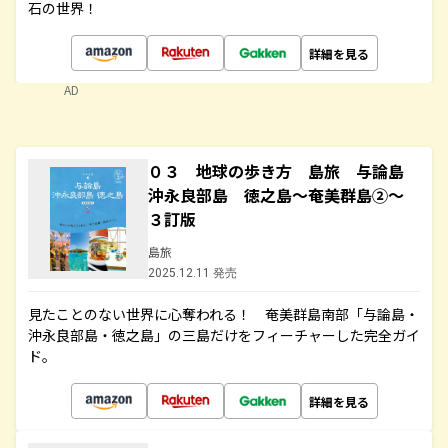
石の世界！
詳細を見る
AD
０３ 地球の歩き方 島旅 与論島
沖永良部島 徳之島～奄美群島②～
３訂版
島旅
2025.12.11 発売
見たことのない世界に心奪われる！ 奄美群島南部「与論島・
沖永良部島・徳之島」の三島だけをフィーチャーした完全ガイ
ド。
詳細を見る