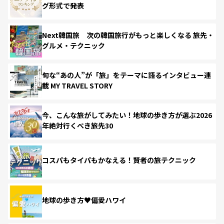
グ形式で発表
Next韓国旅 次の韓国旅行がもっと楽しくなる 旅先・
グルメ・テクニック
旬な“あの人”が「旅」をテーマに語るインタビュー連
載 MY TRAVEL STORY
今、こんな旅がしてみたい！地球の歩き方が選ぶ2026
年絶対行くべき旅先30
コスパもタイパもかなえる！賢者の旅テクニック
地球の歩き方♥偏愛ハワイ